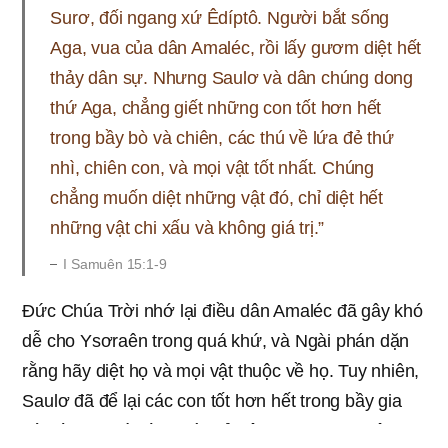
Surơ, đối ngang xứ Êdíptô. Người bắt sống
Aga, vua của dân Amaléc, rồi lấy gươm diệt hết
thảy dân sự. Nhưng Saulơ và dân chúng dong
thứ Aga, chẳng giết những con tốt hơn hết
trong bầy bò và chiên, các thú về lứa đẻ thứ
nhì, chiên con, và mọi vật tốt nhất. Chúng
chẳng muốn diệt những vật đó, chỉ diệt hết
những vật chi xấu và không giá trị.”
I Samuên 15:1-9
Đức Chúa Trời nhớ lại điều dân Amaléc đã gây khó
dễ cho Ysơraên trong quá khứ, và Ngài phán dặn
rằng hãy diệt họ và mọi vật thuộc về họ. Tuy nhiên,
Saulơ đã để lại các con tốt hơn hết trong bầy gia
súc tùy theo ý mình, và chỉ diệt những con không