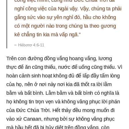
công việc mình, cũng như Đức Chúa Trời đã
nghỉ công việc của Ngài vậy. Vậy, chúng ta phải
gắng sức vào sự yên nghỉ đó, hầu cho không
có một người nào trong chúng ta theo gương
kẻ chẳng tin kia mà vấp ngã.”
Hêbơrơ 4:6-11
Trên con đường đồng vắng hoang vắng, lương
thực để ăn cũng thiếu, nước để uống cũng thiếu. Vì
hoàn cảnh sinh hoạt không đủ để lấp đầy tấm lòng
của họ, nên ở nơi này nơi kia đã thốt ra lời lằm
bằm và bất bình. Lằm bằm và bất bình có nghĩa là
họ không tin trọn vẹn và không vâng phục lời phán
của Đức Chúa Trời. Hết thảy đều mong muốn đi
vào xứ Canaan, nhưng bởi sự không vâng phục
mà hầu hết đã bị hủy diệt trên đồng vắng, còn