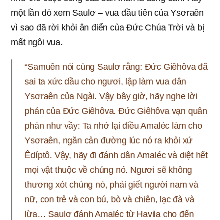
một lần dò xem Saulơ – vua đầu tiên của Ysơraên
vì sao đã rời khỏi ân điển của Đức Chúa Trời và bị
mất ngôi vua.
“Samuên nói cùng Saulơ rằng: Đức Giêhôva đã
sai ta xức dầu cho ngươi, lập làm vua dân
Ysơraên của Ngài. Vậy bây giờ, hãy nghe lời
phán của Đức Giêhôva. Đức Giêhôva vạn quân
phán như vầy: Ta nhớ lại điều Amaléc làm cho
Ysơraên, ngăn cản đường lúc nó ra khỏi xứ
Êdíptô. Vậy, hãy đi đánh dân Amaléc và diệt hết
mọi vật thuộc về chúng nó. Ngươi sẽ không
thương xót chúng nó, phải giết người nam và
nữ, con trẻ và con bú, bò và chiên, lạc đà và
lừa… Saulơ đánh Amaléc từ Havila cho đến