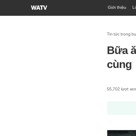
Hội
Giới thiệu
L
Thánh
của
Đức
Tin tức trong b
Chúa
Trời
Bữa ă
Hiệp
Hội
cùng
Truyền
Giáo
Tin
Lành
55,702
lượt xe
Thế
Giới