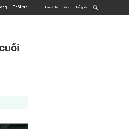
Search
động
Thời sự
Bài Ca Mới
Video
Tiếng Việt
Submit
 cuối