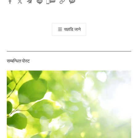
카
카
오
톡
पछाडि जाने
공
유
하
기
सम्बन्धित पोस्ट