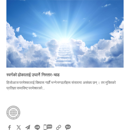
स्वर्गको ढोकालाई उघार्ने निस्तार-चाड
हिजोआज परमेश्वरलाई विश्वास गर्छौं भन्ने मण्डलीहरू संसारमा असंख्य छन् । तर मुक्तिको
प्रतिज्ञा समाविष्ट परमेश्वरको…
카