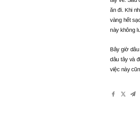
tây về. Sau 
ăn đi. Khi n
vàng hết sạc
này không lư
Bây giờ dâu
dâu tây và đ
việc này cũn