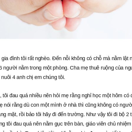
 gia đình tôi rất nghèo. Đến nỗi không có chỗ mà nằm lật 
h 6 người nằm trong một phòng. Cha mẹ thuê ruộng của ng
nuôi 4 anh chị em chúng tôi.
, tôi đau quá nhiều nên hỏi mẹ rằng nghỉ học một hôm có
ẹ nói rằng dù con một mình ở nhà thì cũng không có ngư
g mặt, rồi bảo tôi hãy đi đến trường. Như vậy tôi đi bộ 2 
g tôi đau quá nên nằm gục trên bàn, giáo viên chủ nhiệm 