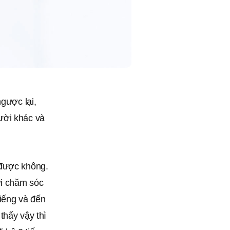
ngược lại,
ười khác và
 được không.
ời chăm sóc
tiếng và đến
thấy vậy thì