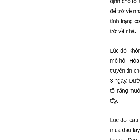
định cho tôi
để trở về nh
tình trạng c
trở về nhà.
Lúc đó, khô
mồ hôi. Hóa 
truyền tin c
3 ngày. Dườ
tôi rằng mu
tây.
Lúc đó, dâu 
mùa dâu tây