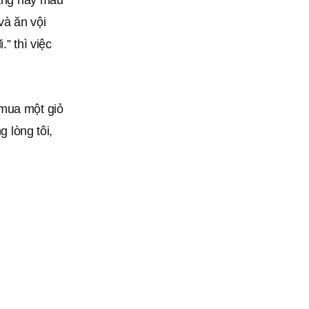
rằng hãy mau
và ăn vội
” thì việc
 mua một giỏ
g lòng tôi,