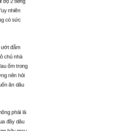
i bộ 2 tiếng
 Tuy nhiên
ông có sức
h ướt đẫm
cô chủ nhà
 đau ốm trong
ờng nên hỏi
muốn ăn dâu
hông phải là
mua đầy dâu