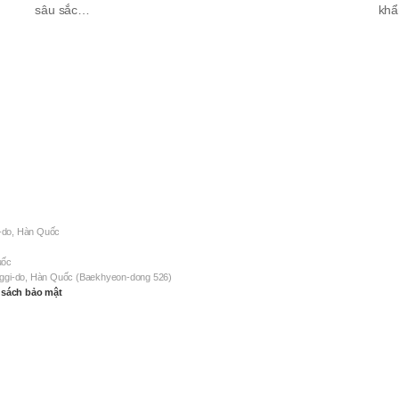
sâu sắc…
khẩ
-do, Hàn Quốc
uốc
nggi-do, Hàn Quốc (Baekhyeon-dong 526)
 sách bảo mật