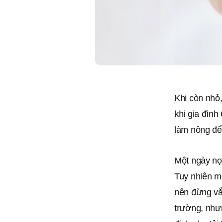
Khi còn nhỏ,
khi gia đìn
làm nông để 
Một ngày nọ
Tuy nhiên m
nên đừng vắn
trường, nhưn