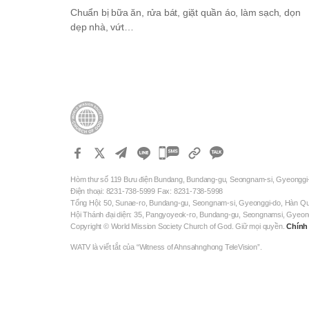
Chuẩn bị bữa ăn, rửa bát, giặt quần áo, làm sạch, dọn
dẹp nhà, vứt…
카
카
Hòm thư số 119 Bưu điện Bundang, Bundang-gu, Seongnam-si, Gyeonggi
오
Điện thoại: 8231-738-5999 Fax: 8231-738-5998
톡
Tổng Hội: 50, Sunae-ro, Bundang-gu, Seongnam-si, Gyeonggi-do, Hàn Q
Hội Thánh đại diện: 35, Pangyoyeok-ro, Bundang-gu, Seongnamsi, Gyeo
공
Copyright © World Mission Society Church of God. Giữ mọi quyền.
Chính
유
WATV là viết tắt của “Witness of Ahnsahnghong TeleVision”.
하
기