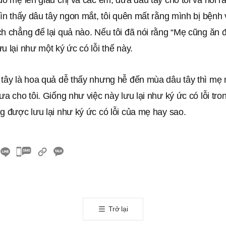
đó mẹ lén giấu chị và các em, đưa dâu tây cho tôi và nói 
hìn thấy dâu tây ngon mắt, tôi quên mất rằng mình bị bệnh 
h chẳng để lại quả nào. Nếu tôi đã nói rằng “Mẹ cũng ăn đi.
u lại như một ký ức có lỗi thế này.
 tây là hoa quả dễ thấy nhưng hễ đến mùa dâu tây thì mẹ
ưa cho tôi. Giống như việc này lưu lại như ký ức có lỗi tron
g được lưu lại như ký ức có lỗi của mẹ hay sao.
카
카
오
톡
공
Trở lại
유
하