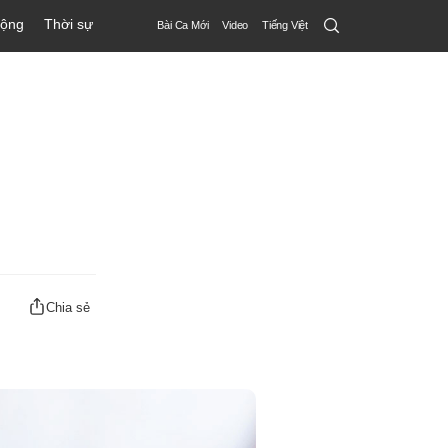
Search
động
Thời sự
Bài Ca Mới
Video
Tiếng Việt
Submit
Chia sẻ