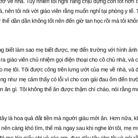
 trở về nhà. Tuy nhiên tôi nghĩ rằng chịu đựng còn tốt hơn đ
à, nên tôi nói với giáo viên rằng muốn nghỉ tại phòng y tế.
ơ thể dần dần không tốt nên đến giờ tan học rồi mà tôi kh
ng biết làm sao mẹ biết được, mẹ đến trường với hình ản
ra giáo viên chủ nhiệm gọi điện thoại cho cô chủ nhà, và 
ho mẹ tôi. Tôi được cõng trên lưng ướt của mẹ về nhà, và
ng như mẹ cảm thấy có lỗi vì cho con gái đau ốm đến trư
ốn ăn gì. Tôi không thể ăn được thậm chí cháo, nói rằng 
tây là hoa quả đắt tiền mà người giàu mới ăn. Hơn nữa, k
 nên càng khó tìm, thế mà ngay sau khi nghe lời tôi, mẹ 