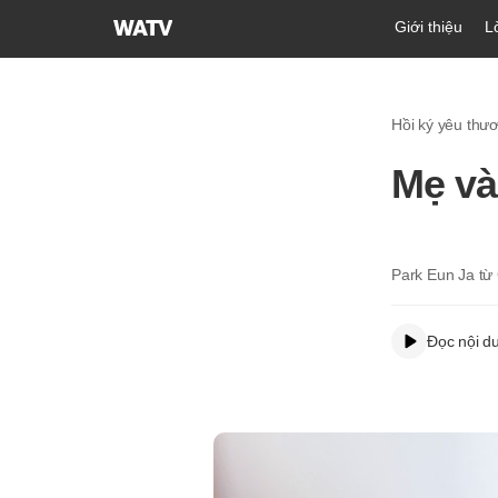
Hội
Giới thiệu
L
Thánh
của
Đức
Hồi ký yêu thươ
Chúa
Trời
Mẹ và
Hiệp
Hội
Truyền
Giáo
Park Eun Ja từ
Tin
Lành
Đọc nội d
Thế
Giới