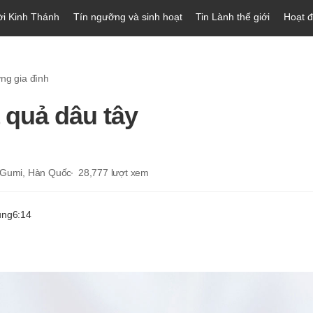
ời Kinh Thánh
Tín ngưỡng và sinh hoạt
Tin Lành thế giới
Hoạt 
ng gia đình
 quả dâu tây
 Gumi, Hàn Quốc
28,777
lượt xem
ung
6:14