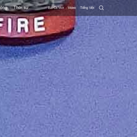
Search
động
Thời sự
Bài Ca Mới
Video
Tiếng Việt
Submit