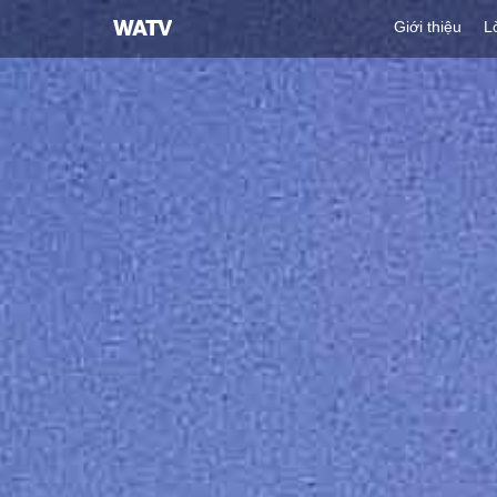
Hội
Giới thiệu
L
Thánh
của
Đức
Chúa
Trời
Hiệp
Hội
Truyền
Giáo
Tin
Lành
Thế
Giới