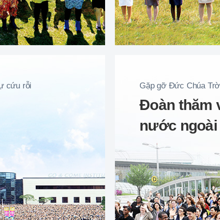
ự cứu rỗi
Gặp gỡ Đức Chúa Trờ
Đoàn thăm v
nước ngoài