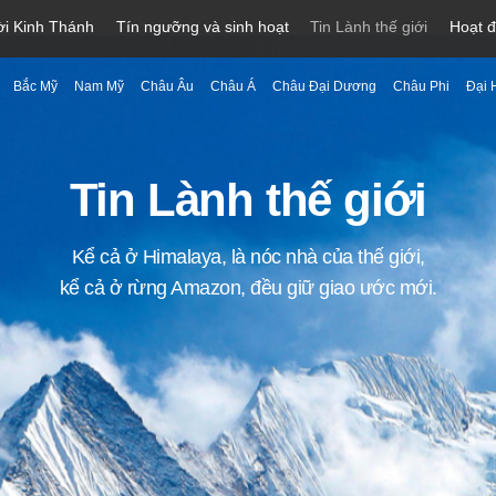
ời Kinh Thánh
Tín ngưỡng và sinh hoạt
Tin Lành thế giới
Hoạt 
Bắc Mỹ
Nam Mỹ
Châu Âu
Châu Á
Châu Đại Dương
Châu Phi
Đại 
Tin Lành thế giới
Kể cả ở Himalaya, là nóc nhà của thế giới,
kể cả ở rừng Amazon, đều giữ giao ước mới.