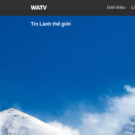
Hội
Giới thiệu
L
Thánh
của
Tin Lành thế giới
Đức
Chúa
Trời
Hiệp
Hội
Truyền
Giáo
Tin
Lành
Thế
Giới