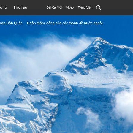
Search
động
Thời sự
Bài Ca Mới
Video
Tiếng Việt
Submit
Hàn Dân Quốc
Đoàn thăm viếng của các thánh đồ nước ngoài
menu
toggle
button