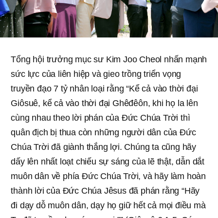
Tổng hội trưởng mục sư Kim Joo Cheol nhấn mạnh
sức lực của liên hiệp và gieo trồng triển vọng
truyền đạo 7 tỷ nhân loại rằng “Kể cả vào thời đại
Giôsuê, kể cả vào thời đại Ghêđêôn, khi họ la lên
cùng nhau theo lời phán của Đức Chúa Trời thì
quân địch bị thua còn những người dân của Đức
Chúa Trời đã giành thắng lợi. Chúng ta cũng hãy
dấy lên nhất loạt chiếu sự sáng của lẽ thật, dẫn dắt
muôn dân về phía Đức Chúa Trời, và hãy làm hoàn
thành lời của Đức Chúa Jêsus đã phán rằng “Hãy
đi dạy dỗ muôn dân, dạy họ giữ hết cả mọi điều mà