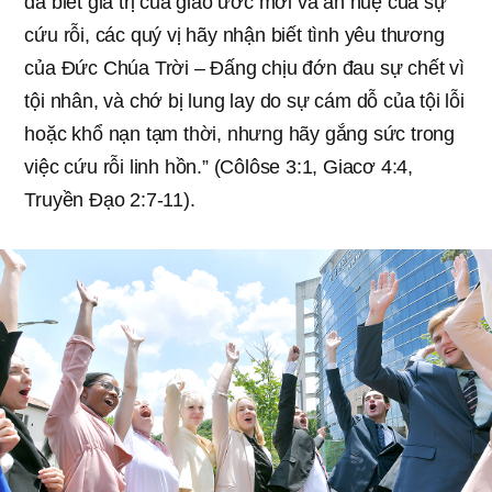
đã biết giá trị của giao ước mới và ân huệ của sự
cứu rỗi, các quý vị hãy nhận biết tình yêu thương
của Đức Chúa Trời – Đấng chịu đớn đau sự chết vì
tội nhân, và chớ bị lung lay do sự cám dỗ của tội lỗi
hoặc khổ nạn tạm thời, nhưng hãy gắng sức trong
việc cứu rỗi linh hồn.” (Côlôse 3:1, Giacơ 4:4,
Truyền Đạo 2:7-11).