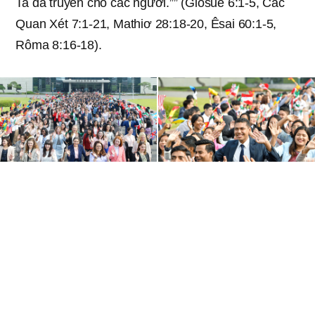
Ta đã truyền cho các ngươi.”” (Giôsuê 6:1-5, Các
Quan Xét 7:1-21, Mathiơ 28:18-20, Êsai 60:1-5,
Rôma 8:16-18).