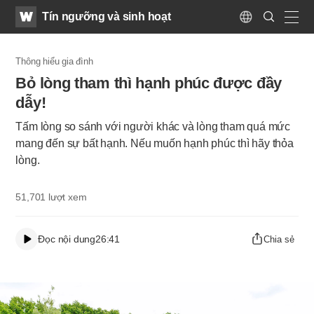
WATV
Search
Tín ngưỡng và sinh hoạt
Submit
Language
naviga
Thông hiểu gia đình
Bỏ lòng tham thì hạnh phúc được đầy
dẫy!
Tấm lòng so sánh với người khác và lòng tham quá mức
mang đến sự bất hạnh. Nếu muốn hạnh phúc thì hãy thỏa
lòng.
51,701
lượt xem
Đọc nội dung
26:41
Chia sẻ