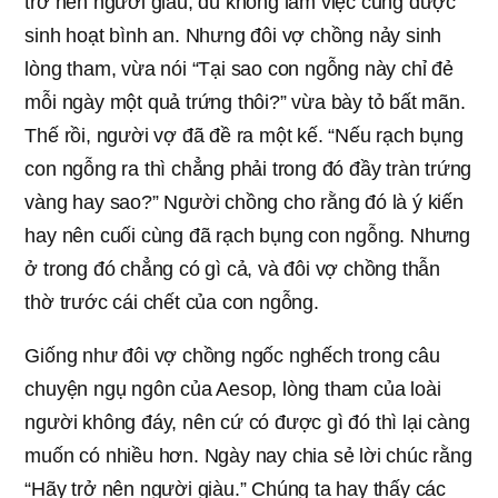
trở nên người giàu, dù không làm việc cũng được
sinh hoạt bình an. Nhưng đôi vợ chồng nảy sinh
lòng tham, vừa nói “Tại sao con ngỗng này chỉ đẻ
mỗi ngày một quả trứng thôi?” vừa bày tỏ bất mãn.
Thế rồi, người vợ đã đề ra một kế. “Nếu rạch bụng
con ngỗng ra thì chẳng phải trong đó đầy tràn trứng
vàng hay sao?” Người chồng cho rằng đó là ý kiến
hay nên cuối cùng đã rạch bụng con ngỗng. Nhưng
ở trong đó chẳng có gì cả, và đôi vợ chồng thẫn
thờ trước cái chết của con ngỗng.
Giống như đôi vợ chồng ngốc nghếch trong câu
chuyện ngụ ngôn của Aesop, lòng tham của loài
người không đáy, nên cứ có được gì đó thì lại càng
muốn có nhiều hơn. Ngày nay chia sẻ lời chúc rằng
“Hãy trở nên người giàu.” Chúng ta hay thấy các