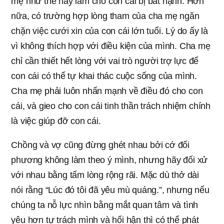
mẹ như thế này làm cho con cái bị bất hạnh. Hơn
nữa, có trường hợp lòng tham của cha mẹ ngăn
chặn việc cưới xin của con cái lớn tuổi. Lý do ấy là
vì không thích hợp với điều kiện của mình. Cha mẹ
chỉ cần thiết hết lòng với vai trò người trợ lực để
con cái có thể tự khai thác cuộc sống của mình.
Cha mẹ phải luôn nhấn mạnh về điều đó cho con
cái, và gieo cho con cái tinh thần trách nhiệm chính
là việc giúp đỡ con cái.
Chồng và vợ cũng đừng ghét nhau bởi cớ đối
phương không làm theo ý mình, nhưng hãy đối xử
với nhau bằng tấm lòng rộng rãi. Mặc dù thở dài
nói rằng “Lúc đó tôi đã yêu mù quáng.”, nhưng nếu
chúng ta nỗ lực nhìn bằng mắt quan tâm và tình
yêu hơn tự trách mình và hối hận thì có thể phát