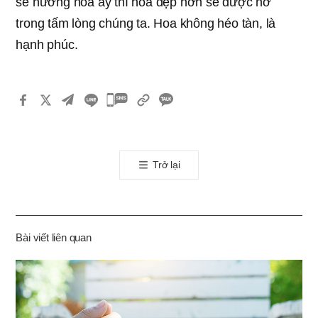
sẻ hương hoa ấy thì hoa đẹp hơn sẽ được nở
trong tấm lòng chúng ta. Hoa không héo tàn, là
hạnh phúc.
카
카
오
톡
Trở lại
공
유
하
기
Bài viết liên quan