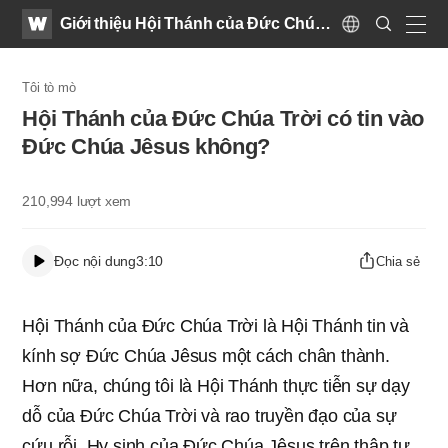
WATV
Search
Giới thiệu Hội Thánh của Đức Chúa
Submit
Language
naviga
Trời
Tôi tò mò
Hội Thánh của Đức Chúa Trời có tin vào
Đức Chúa Jêsus không?
210,994
lượt xem
Đọc nội dung
3:10
Chia sẻ
Hội Thánh của Đức Chúa Trời là Hội Thánh tin và
kính sợ Đức Chúa Jêsus một cách chân thành.
Hơn nữa, chúng tôi là Hội Thánh thực tiễn sự dạy
dỗ của Đức Chúa Trời và rao truyền đạo của sự
cứu rỗi. Hy sinh của Đức Chúa Jêsus trên thập tự