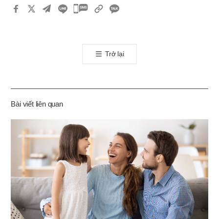
카
카
오
톡
Trở lại
공
유
하
기
Bài viết liên quan