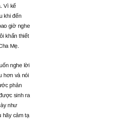
. Vì kế
u khi đến
bao giờ nghe
i khẩn thiết
 Cha Mẹ.
uốn nghe lời
 hơn và nói
rước phản
được sinh ra
gày như
u hãy cảm tạ