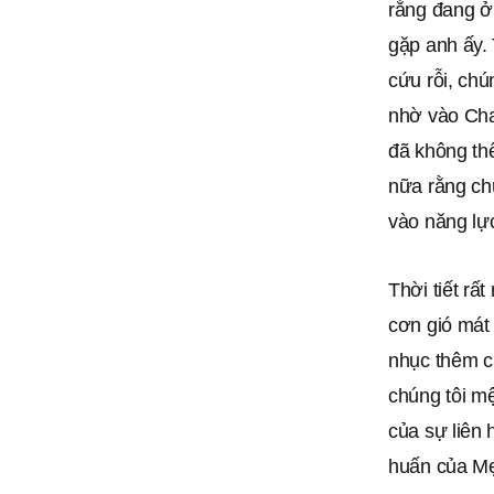
rằng đang ở
gặp anh ấy.
cứu rỗi, ch
nhờ vào Cha 
đã không th
nữa rằng ch
vào năng lự
Thời tiết rấ
cơn gió mát 
nhục thêm ch
chúng tôi mệ
của sự liên 
huấn của M