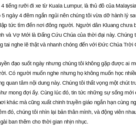
4 tiếng rưỡi đi xe từ Kuala Lumpur, là thủ đô của Malaysia
ó 5 ngày 4 đêm ngắn ngủi nên chúng tôi vừa dỡ hành lý sa
y lập tức tìm đến nơi đông người. Người dân Kluang chưa 
nh và Vợ Mới là Đấng Cứu Chúa của thời đại này. Chúng tô
g tai nghe lẽ thật và nhanh chóng đến với Đức Chúa Trời
ruyền đạo suốt ngày nhưng chúng tôi không gặp được ai m
ời. Có người muốn nghe nhưng họ không muốn học nhiều
ng quan tâm nội dung này. Chúng tôi thất vọng một chút t
hư mong đợi ấy. Cùng lúc đó, tin tức những sự sống mới 
nơi khác mà cũng xuất chinh truyền giáo ngắn hạn cùng n
êm đó, chúng tôi nhìn lại bản thân mình, và động viên nha
gài ban thêm cho thời gian nhịn nhục.