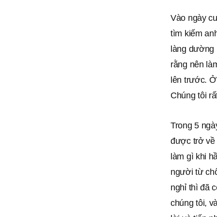
Vào ngày cu
tìm kiếm anh
làng dường 
rằng nên là
lên trước. Ở
Chúng tôi rấ
Trong 5 ngà
được trở về 
làm gì khi h
người từ chố
nghỉ thì đã 
chúng tôi, 