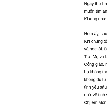
Ngày thứ ha
muốn tìm an
Kluang như c
Hôm ấy, chú
Khi chúng tô
và học lời. 
Trời Mẹ và
Công giáo, n
họ không thỏ
không đủ tư
tình yêu sâ
nhớ về tình
Chị em Moni