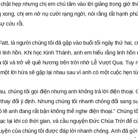
chật hẹp nhưng chị em chú tâm vào lời giảng trong giờ t
xong, chị em nở nụ cười rạng ngời, nói rằng rất hạnh phú
ự cứu rỗi.
att, là người chúng tôi đã gặp vào buổi tối ngày thứ hai, 
 linh hồn. Khi học Kinh Thánh, anh em hiểu rằng linh hồn 
 tội và trở về quê hương trên trời nhờ Lễ Vượt Qua. Tuy 
i một lời hứa sẽ gặp lại nhau sau vì anh có một cuộc hẹn từ
, chúng tôi gọi điện nhưng anh không trả lời điện thoại. C
thay đổi ý định. Nhưng chúng tôi nhanh chóng đổi sang su
 lẽ anh đang rất bận không thể nghe điện thoại.” Chúng tô
 lạc lại khi có thời gian, và cầu nguyện Đức Chúa Trời để c
yện của chúng tôi được đáp lời nhanh chóng. Anh đã gửi l