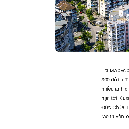
Tại Malaysia
300 đô thị 
nhiều anh ch
hạn tới Klua
Đức Chúa Tr
rao truyền lẽ