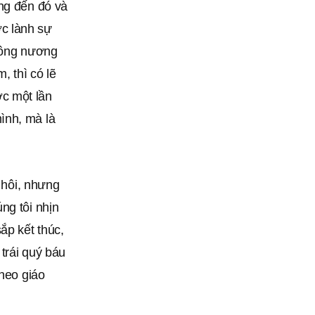
ẳng đến đó và
c lành sự
không nương
, thì có lẽ
c một lần
ình, mà là
ồ hôi, nhưng
ng tôi nhịn
ắp kết thúc,
 trái quý báu
theo giáo