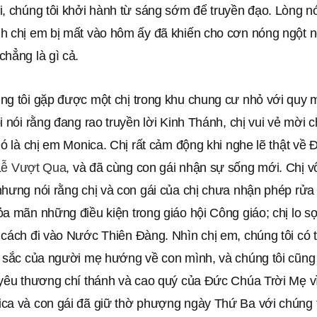
i, chúng tôi khởi hành từ sáng sớm để truyền đạo. Lòng n
h chị em bị mất vào hôm ấy đã khiến cho cơn nóng ngột ng
hẳng là gì cả.
ng tôi gặp được một chị trong khu chung cư nhỏ với quy m
i nói rằng đang rao truyền lời Kinh Thánh, chị vui vẻ mời c
Đó là chị em Monica. Chị rất cảm động khi nghe lẽ thật về
Lễ Vượt Qua
, và đã cùng con gái nhận sự sống mới. Chị v
hưng nói rằng chị và con gái của chị chưa nhận phép rửa t
a mãn những điều kiện trong giáo hội Công giáo; chị lo sợ
 cách đi vào Nước Thiên Đàng. Nhìn chị em, chúng tôi có 
u sắc của người mẹ hướng về con mình, và chúng tôi cũn
 yêu thương chí thánh và cao quý của Đức Chúa Trời Mẹ vì
ca và con gái đã giữ thờ phượng ngày Thứ Ba với chúng t