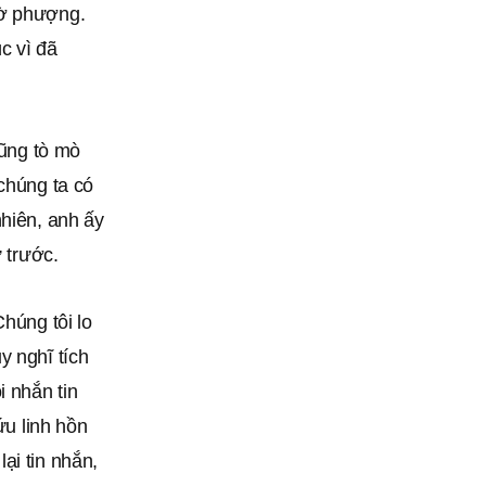
hờ phượng.
c vì đã
cũng tò mò
chúng ta có
nhiên, anh ấy
 trước.
húng tôi lo
y nghĩ tích
i nhắn tin
ứu linh hồn
ại tin nhắn,