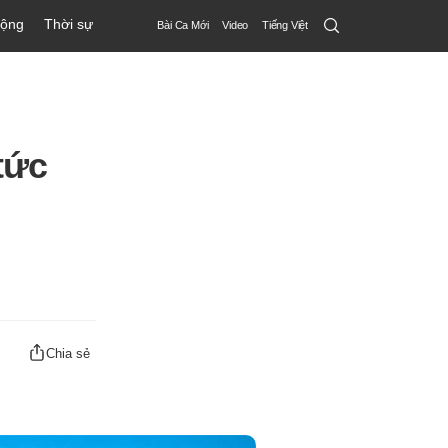
Search
động
Thời sự
Bài Ca Mới
Video
Tiếng Việt
Submit
tức
Chia sẻ