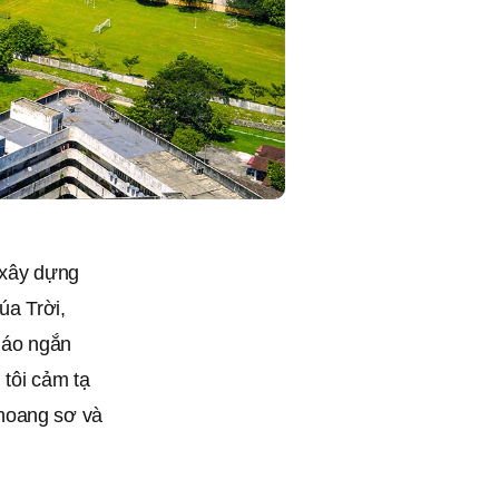
 xây dựng
úa Trời,
giáo ngắn
 tôi cảm tạ
 hoang sơ và