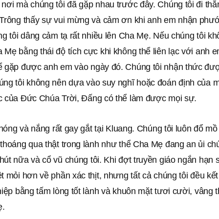
 nơi mà chúng tôi đã gặp nhau trước đây. Chúng tôi đi th
 Trông thấy sự vui mừng và cảm ơn khi anh em nhận phướ
úng tôi dâng cảm tạ rất nhiều lên Cha Mẹ. Nếu chúng tôi 
Mẹ bằng thái độ tích cực khi không thể liên lạc với anh em
ể gặp được anh em vào ngày đó. Chúng tôi nhận thức đượ
úng tôi không nên dựa vào suy nghĩ hoặc đoán định của m
c của Đức Chúa Trời, Đấng có thể làm được mọi sự.
t nóng và nắng rất gay gắt tại Kluang. Chúng tôi luôn đổ m
thoáng qua thật trong lành như thể Cha Mẹ đang an ủi chú
út nữa và cổ vũ chúng tôi. Khi đợt truyền giáo ngắn hạn s
t mỏi hơn về phần xác thịt, nhưng tất cả chúng tôi đều kết
hiệp bằng tấm lòng tốt lành và khuôn mặt tươi cười, vâng 
ẹ.