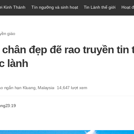
ời Kinh Thánh
Tín ngưỡng và sinh hoạt
Tin Lành thế giới
Hoạt 
yền giáo
chân đẹp đẽ rao truyền tin 
 lành
áo ngắn hạn Kluang, Malaysia
14,647
lượt xem
ung
23:19