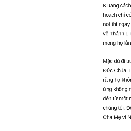
Kluang cách 
hoạch chỉ c
nơi thì nga
về Thánh Li
mong họ lắn
Mặc dù đi t
Đức Chúa Tr
rằng họ khô
ứng không n
đến từ một 
chúng tôi. Đ
Cha Mẹ vì N