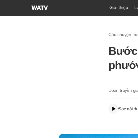
Hội
Giới thiệu
L
Thánh
của
Đức
Câu chuyện tru
Chúa
Trời
Bước 
Hiệp
Hội
phước
Truyền
Giáo
Tin
Lành
Đoàn truyền gi
Thế
Giới
Đọc nội d