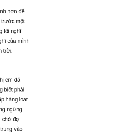
anh hơn để
g trước một
 tôi nghĩ
ghĩ của mình
 trời.
chị em đã
 biết phải
ặp hàng loạt
hông ngừng
g chờ đợi
 trung vào