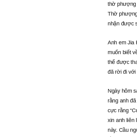
thờ phượng 
Thờ phượng 
nhận được s
Anh em Jia F
muốn biết về
thể được tha
đã rời đi vớ
Ngày hôm sau
rằng anh đã 
cực rằng “Có
xin anh liên
này. Cầu ngu