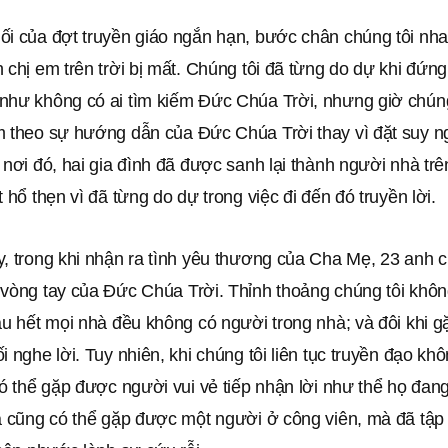
ối của đợt truyền giáo ngắn hạn, bước chân chúng tôi nh
 chị em trên trời bị mất. Chúng tôi đã từng do dự khi đứn
như không có ai tìm kiếm Đức Chúa Trời, nhưng giờ chúng
m theo sự hướng dẫn của Đức Chúa Trời thay vì đặt suy n
 nơi đó, hai gia đình đã được sanh lại thành người nhà trên
t hổ thẹn vì đã từng do dự trong việc đi đến đó truyền lời.
y, trong khi nhận ra tình yêu thương của Cha Mẹ, 23 anh 
vòng tay của Đức Chúa Trời. Thỉnh thoảng chúng tôi không
ầu hết mọi nhà đều không có người trong nhà; và đôi khi g
i nghe lời. Tuy nhiên, khi chúng tôi liên tục truyền đạo k
có thể gặp được người vui vẻ tiếp nhận lời như thể họ đan
và cũng có thể gặp được một người ở công viên, mà đã tập