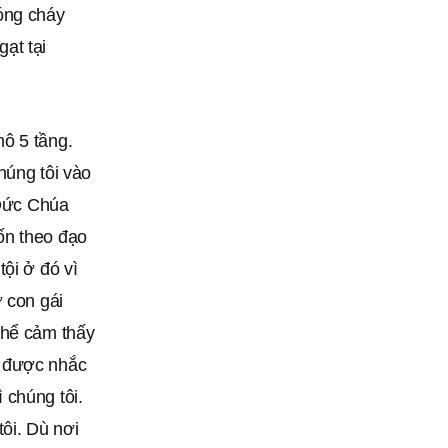
óng cháy
ạt tại
ô 5 tầng.
húng tôi vào
 Đức Chúa
ốn theo đạo
ội ở đó vì
 con gái
thể cảm thấy
g được nhắc
 chúng tôi.
ôi. Dù nơi