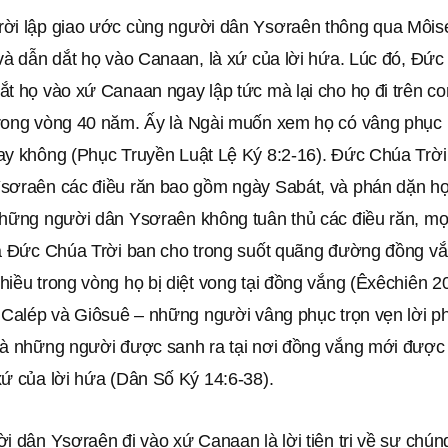
ời lập giao ước cùng người dân Ysơraên thông qua Môise
và dẫn dắt họ vào Canaan, là xứ của lời hứa. Lúc đó, Đức
ắt họ vào xứ Canaan ngay lập tức mà lại cho họ đi trên c
rong vòng 40 năm. Ấy là Ngài muốn xem họ có vâng phục 
ay không (Phục Truyền Luật Lệ Ký 8:2-16). Ðức Chúa Trời
sơraên các điều răn bao gồm ngày Sabát, và phán dặn họ 
những người dân Ysơraên không tuân thủ các điều răn, mọi
mà Ðức Chúa Trời ban cho trong suốt quãng đường đồng vắ
iều trong vòng họ bị diệt vong tại đồng vắng (Êxêchiên 20
à Calép và Giôsuê – những người vâng phục trọn vẹn lời 
và những người được sanh ra tại nơi đồng vắng mới được 
xứ của lời hứa (Dân Số Ký 14:6-38).
i dân Ysơraên đi vào xứ Canaan là lời tiên tri về sự chúng