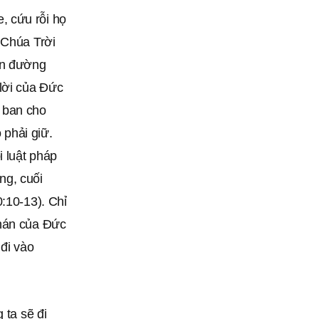
, cứu rỗi họ
 Chúa Trời
on đường
lời của Đức
 ban cho
phải giữ.
 luật pháp
ng, cuối
:10-13). Chỉ
phán của Ðức
đi vào
 ta sẽ đi