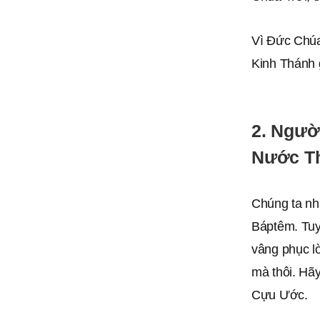
Vì Đức Chúa 
Kinh Thánh g
2. Ngườ
Nước T
​ Chúng ta 
Báptêm. Tuy
vâng phục l
mà thôi. Hãy
Cựu Ước.