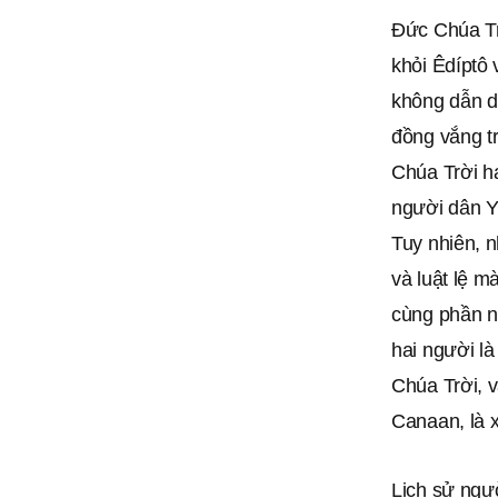
Đức Chúa Tr
khỏi Êdíptô 
không dẫn d
đồng vắng t
Chúa Trời h
người dân Y
Tuy nhiên, 
và luật lệ 
cùng phần nh
hai người l
Chúa Trời, 
Canaan, là 
Lịch sử ngườ