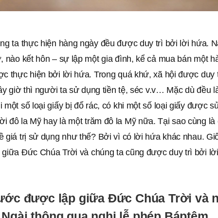
ng ta thực hiện hàng ngày đều được duy trì bởi lời hứa. N
, nào kết hôn – sự lập một gia đình, kể cả mua bán một h
c thực hiện bởi lời hứa. Trong quá khứ, xã hội được duy tr
bây giờ thì người ta sử dụng tiền tệ, séc v.v… Mặc dù đều là
 một số loại giấy bị đổ rác, có khi một số loại giấy được sử
 đô la Mỹ hay là một trăm đô la Mỹ nữa. Tại sao cùng là 
 giá trị sử dụng như thế? Bởi vì có lời hứa khác nhau. Gi
 giữa Ðức Chúa Trời và chúng ta cũng được duy trì bởi lờ
 ước được lập giữa Ðức Chúa Trời và 
 Ngài thông qua nghi lễ phép Báptêm.