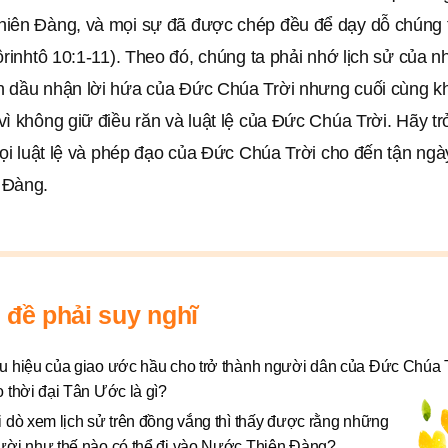
iên Ðàng, và mọi sự đã được chép đều để dạy dỗ chúng 
ôrinhtô 10:1-11). Theo đó, chúng ta phải nhớ lịch sử của 
 dầu nhận lời hứa của Đức Chúa Trời nhưng cuối cùng k
ì không giữ điều răn và luật lệ của Đức Chúa Trời. Hãy t
mọi luật lệ và phép đạo của Đức Chúa Trời cho đến tận ngà
 Đàng.
 đề phải suy nghĩ
u hiệu của giao ước hầu cho trở thành người dân của Đức Chúa 
 thời đại Tân Ước là gì?
i dò xem lịch sử trên đồng vắng thì thấy được rằng những
ười như thế nào có thể đi vào Nước Thiên Đàng?