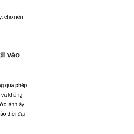
y, cho nên
đi vào
ông qua phép
i và không
ớc lành ấy
ào thời đại