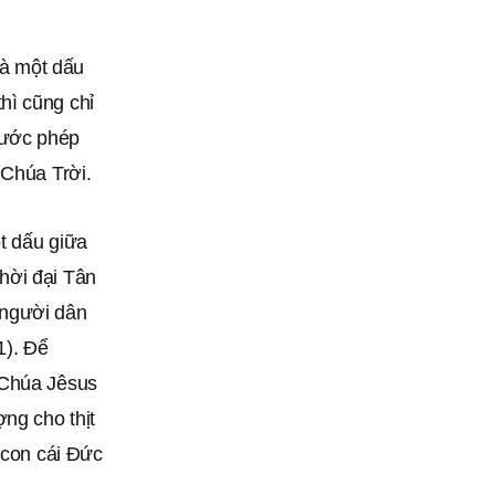
 là một dấu
hì cũng chỉ
nước phép
 Chúa Trời.
t dấu giữa
hời đại Tân
 người dân
1). Ðể
 Chúa Jêsus
ng cho thịt
 con cái Đức