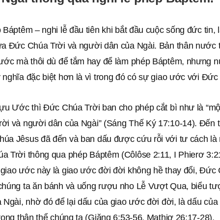
ép Báptêm – nghi lễ đầu tiên khi bắt đầu cuộc sống đức tin,
ữa Ðức Chúa Trời và người dân của Ngài. Bản thân nước t
nước mà thôi dù để tắm hay để làm phép Báptêm, nhưng 
nghĩa đặc biệt hơn là vì trong đó có sự giao ước với Ðức
Cựu Ước thì Ðức Chúa Trời ban cho phép cắt bì như là “mộ
ời và người dân của Ngài” (Sáng Thế Ký 17:10-14). Ðến t
úa Jêsus đã đến và ban dấu được cứu rỗi với tư cách là
a Trời thông qua phép Báptêm (Côlôse 2:11, I Phierơ 3:2
giao ước này là giao ước đời đời không hề thay đổi, Đức
chúng ta ăn bánh và uống rượu nho Lễ Vượt Qua, biểu tượ
 Ngài, nhờ đó để lại dấu của giao ước đời đời, là dấu của
rong thân thể chúng ta (Giăng 6:53-56, Mathiơ 26:17-28).