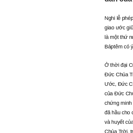
​ Nghi lễ ph
giao ước gi
là một thứ 
Báptêm có ý 
Ở thời đại 
Ðức Chúa Tr
Ước, Đức Ch
của Đức Chú
chứng minh 
đã hầu cho 
và huyết của
Chúa Trời, t