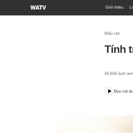
Hội
Giới thiệu
L
Thánh
của
Đức
Điều răn
Chúa
Trời
Tính 
Hiệp
Hội
Truyền
Giáo
45,656
lượt xe
Tin
Lành
Đọc nội d
Thế
Giới