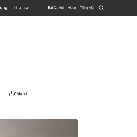
Search
động
Thời sự
Bài Ca Mới
Video
Tiếng Việt
Submit
Chia sẻ