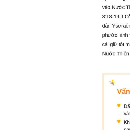
vào Nước Th
3:18-19, I C
dân Ysơraên
phước lành v
cái giữ tốt 
Nước Thiên
Vấn
Dấ
vào
Kh
ng