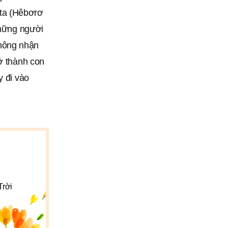
ta (Hêbơrơ
những người
hông nhận
rở thành con
y đi vào
Trời