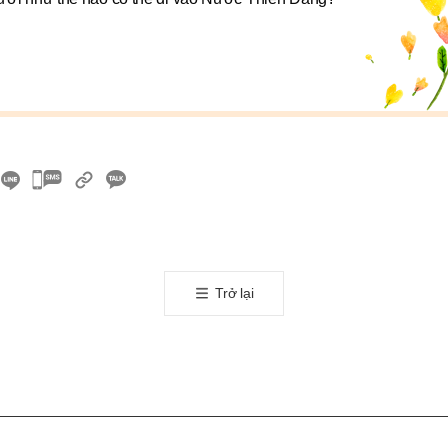
카
카
오
톡
공
Trở lại
유
하
기