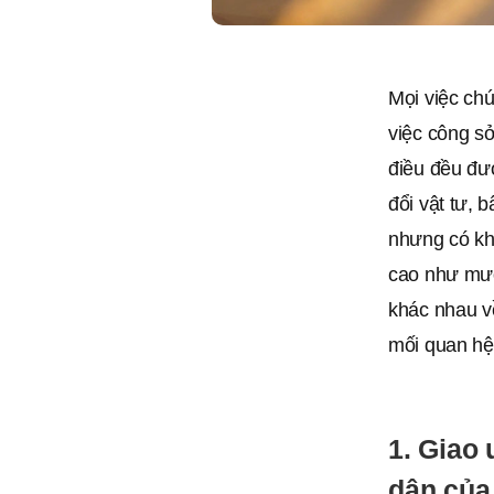
Mọi việc chú
việc công sở
điều đều đượ
đổi vật tư, 
nhưng có khi
cao như mười
khác nhau về
mối quan hệ
1. Giao
dân của