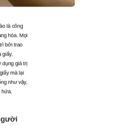
ào là công
àng hóa. Mọi
ì bởi trao
 giấy,
 dụng giá trị
giấy mà lại
ống như vậy,
i hứa.
người