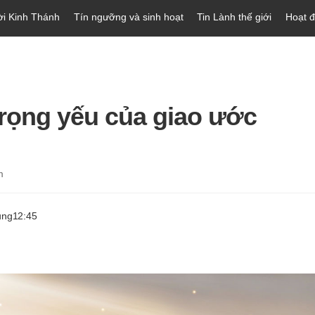
ời Kinh Thánh
Tín ngưỡng và sinh hoạt
Tin Lành thế giới
Hoạt 
trọng yếu của giao ước
m
ung
12:45