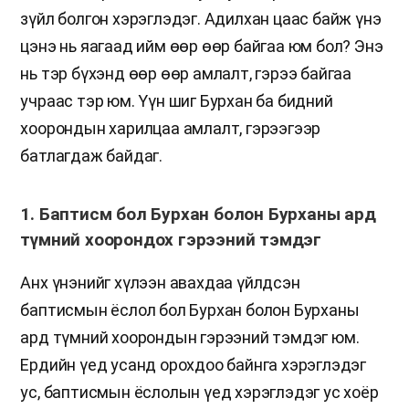
зүйл болгон хэрэглэдэг. Адилхан цаас байж үнэ
цэнэ нь яагаад ийм өөр өөр байгаа юм бол? Энэ
нь тэр бүхэнд өөр өөр амлалт, гэрээ байгаа
учраас тэр юм. Үүн шиг Бурхан ба бидний
хоорондын харилцаа амлалт, гэрээгээр
батлагдаж байдаг.
1. Баптисм бол Бурхан болон Бурханы ард
түмний хоорондох гэрээний тэмдэг
Анх үнэнийг хүлээн авахдаа үйлдсэн
баптисмын ёслол бол Бурхан болон Бурханы
ард түмний хоорондын гэрээний тэмдэг юм.
Ердийн үед усанд орохдоо байнга хэрэглэдэг
ус, баптисмын ёслолын үед хэрэглэдэг ус хоёр