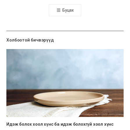
톡
Буцах
공
유
하
기
Холбоотой бичвэрүүд
Идэж болох хоол хүнс ба идэж болохгүй хоол хүнс