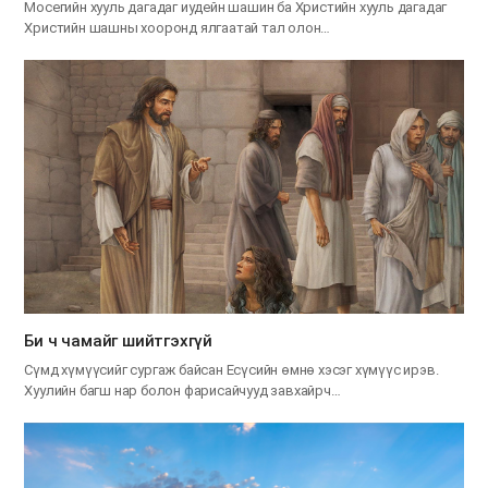
Мосегийн хууль дагадаг иудейн шашин ба Христийн хууль дагадаг
Христийн шашны хооронд ялгаатай тал олон…
Би ч чамайг шийтгэхгүй
Сүмд хүмүүсийг сургаж байсан Есүсийн өмнө хэсэг хүмүүс ирэв.
Хуулийн багш нар болон фарисайчууд завхайрч…