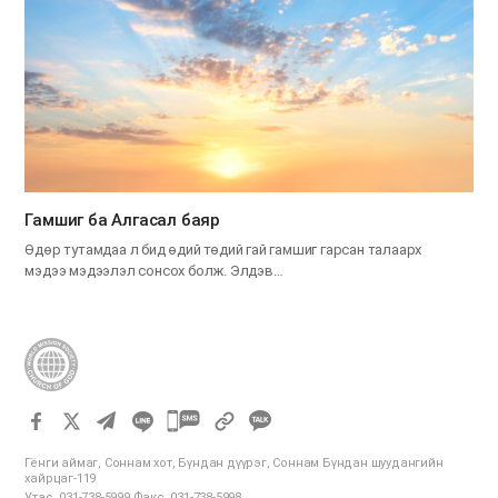
Гамшиг ба Алгасал баяр
Өдөр тутамдаа л бид өдий төдий гай гамшиг гарсан талаарх
мэдээ мэдээлэл сонсох болж. Элдэв…
카
카
Гёнги аймаг, Соннам хот, Бүндан дүүрэг, Соннам Бүндан шуудангийн
오
хайрцаг-119
Утас. 031-738-5999 Факс. 031-738-5998