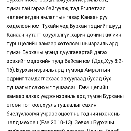
түмэнтэй гэрээ байгуулж, тэд Египетээс
чөлөөлөгдөн амлалтын газар Канаан руу
хөдөлсөн юм. Тухайн үед Бурхан тэднийг шууд
Канаан нутагт оруулалгүй, харин дөчин жилийн
турш цөлийн замаар хөтөлсөн нь израиль ард
түмэн Бурханы үгэнд дуулгавартай дагах
эсэхийг мэдэхийн тулд байсан юм (Дэд.Хуу 8:2-
16). Бурхан израиль ард түмэнд Амралтын
өдрийг тэмдэглэхээс авхуулаад бусад бүх
тушаалыг сахихыг тушаасан. Гэвч цөлийн
замаар алхах үедээ израиль ард түмэн Бурханы
өгсөн тогтоол, хууль тушаалыг сахин
биелүүлээгүй учраас эцэст нь тэдний ихэнх нь
цөлд мөхсөн (Езе 20:10-13). Зөвхөн Бурханы