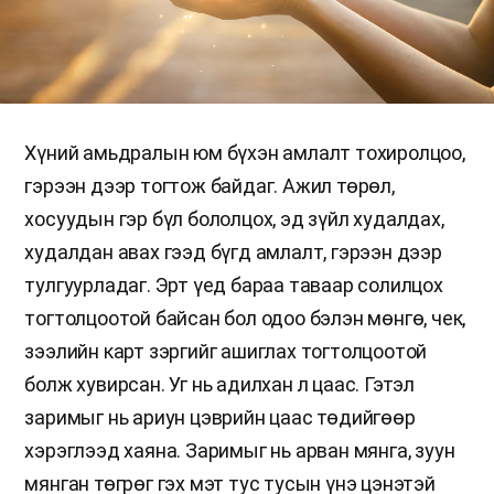
Хүний амьдралын юм бүхэн амлалт тохиролцоо,
гэрээн дээр тогтож байдаг. Ажил төрөл,
хосуудын гэр бүл бололцох, эд зүйл худалдах,
худалдан авах гээд бүгд амлалт, гэрээн дээр
тулгуурладаг. Эрт үед бараа таваар солилцох
тогтолцоотой байсан бол одоо бэлэн мөнгө, чек,
зээлийн карт зэргийг ашиглах тогтолцоотой
болж хувирсан. Уг нь адилхан л цаас. Гэтэл
заримыг нь ариун цэврийн цаас төдийгөөр
хэрэглээд хаяна. Заримыг нь арван мянга, зуун
мянган төгрөг гэх мэт тус тусын үнэ цэнэтэй