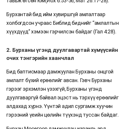
тавьж өгсөн юм(Иох 6:53-56, Мат 26:17-28).
Бурхантай бид ийм хувиршгүй амлалтаар
холбогдсон учраас Библид биднийг “амлалтын
хүүхдүүд” хэмээн гэрчилсэн байдаг (Гал 4:28).
2. Бурханы үгэнд дуулгавартай хүмүүсийн
очих тэнгэрийн хаанчлал
Бид баптисмаар дамжуулан Бурханы онцгой
амлалт бүхий ерөөлийг авсан. Гэвч Бурханы
гэрээг эрхэмлэн үзэхгүй, Бурханы үгэнд
дуулгаваргүй байвал эцэст нь тэрхүү ерөөлийг
алдахад хүрнэ. Үүнтэй адил сургамж хуучин
гэрээний үеийн цөлийн түүхэнд туссан байдаг.
Бурхан Мосегоор дамжуулан израиль ард