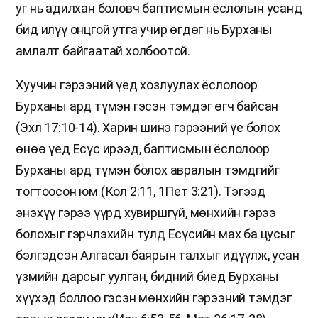
уг нь адилхан боловч баптисмын ёслолын усанд
бид илүү онцгой утга учир өгдөг нь Бурханы
амлалт байгаатай холбоотой.
Хуучин гэрээний үед хозлуулах ёслолоор
Бурханы ард түмэн гэсэн тэмдэг өгч байсан
(Эхл 17:10-14). Харин шинэ гэрээний үе болох
өнөө үед Есүс ирээд, баптисмын ёслолоор
Бурханы ард түмэн болох авралын тэмдгийг
тогтоосон юм (Кол 2:11, 1Пет 3:21). Тэгээд
энэхүү гэрээ үүрд хувиршгүй, мөнхийн гэрээ
болохыг гэрчлэхийн тулд Есүсийн мах ба цусыг
бэлгэдсэн Алгасал баярын талхыг идүүлж, усан
үзмийн дарсыг уулган, бидний биед Бурханы
хүүхэд боллоо гэсэн мөнхийн гэрээний тэмдэг