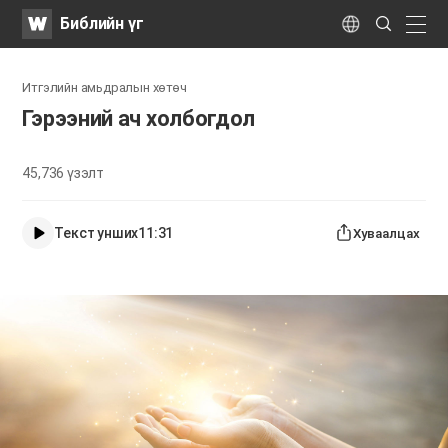
WATV
Search
Библийн үг
Submit
naviga
Language
Итгэлийн амьдралын хөтөч
Гэрээний ач холбогдол
45,736
үзэлт
Текст унших
11:31
Хуваалцах