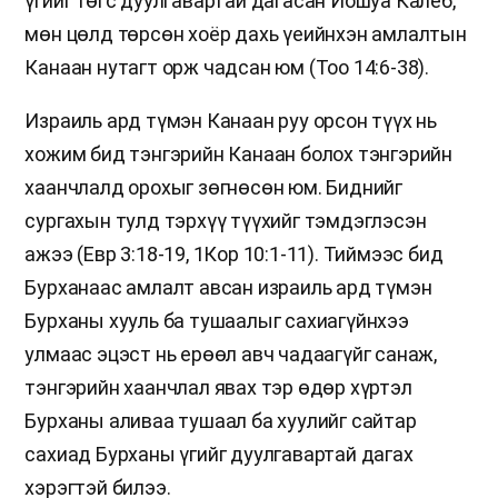
үгийг төгс дуулгавартай дагасан Иошуа Калеб,
мөн цөлд төрсөн хоёр дахь үеийнхэн амлалтын
Канаан нутагт орж чадсан юм (Тоо 14:6-38).
Израиль ард түмэн Канаан руу орсон түүх нь
хожим бид тэнгэрийн Канаан болох тэнгэрийн
хаанчлалд орохыг зөгнөсөн юм. Биднийг
сургахын тулд тэрхүү түүхийг тэмдэглэсэн
ажээ (Евр 3:18-19, 1Кор 10:1-11). Тиймээс бид
Бурханаас амлалт авсан израиль ард түмэн
Бурханы хууль ба тушаалыг сахиагүйнхээ
улмаас эцэст нь ерөөл авч чадаагүйг санаж,
тэнгэрийн хаанчлал явах тэр өдөр хүртэл
Бурханы аливаа тушаал ба хуулийг сайтар
сахиад Бурханы үгийг дуулгавартай дагах
хэрэгтэй билээ.