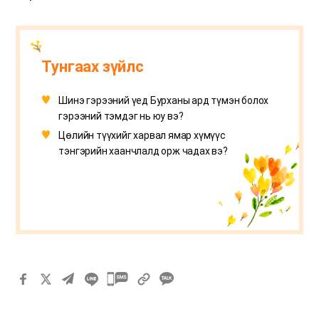
Тунгаах зүйлс
Шинэ гэрээний үед Бурханы ард түмэн болох
гэрээний тэмдэг нь юу вэ?
Цөлийн түүхийг харвал ямар хүмүүс
тэнгэрийн хаанчлалд орж чадах вэ?
카
카
오