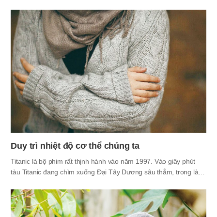
quyết kéo dài tuổi thọ của những người đã sống hơn 120 tuổi
nên được ghi tên vào sách kỷ lục Guinness, và được giới thiệu
một cách chi tiết về các ngôi làng trường thọ khắp thế giới và thói
quen sinh hoạt của người dân các ngôi làng đó. Mấy ngày trước,
nội dung về một con chó lâu đời nhất Nhật Bản đã chết lúc 26
tuổi trở thành đề tài nóng được đăng lên báo nước ngoài. Lý do
mà câu chuyện ai đó đã sống lâu hơn so…
Duy trì nhiệt độ cơ thể chúng ta
Titanic là bộ phim rất thịnh hành vào năm 1997. Vào giây phút
tàu Titanic đang chìm xuống Đại Tây Dương sâu thẳm, trong làn
nước biển lạnh thấu xương, Jack - nhân vật chính khó khăn lắm
mới nâng được Rose lên một mảnh vỡ của con tàu đang nổi trên
nước. Cuối cùng, anh trở nên lạnh như băng và chìm xuống biển.
Nhiều người đã rất tiếc nuối trước cảnh chia tay cuối cùng giữa