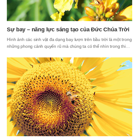
Sự bay – năng lực sáng tạo của Đức Chúa Trời
Hình ảnh các sinh vật đa dạng bay lượn trên bầu trời là một trong
những phong cảnh quyến rũ mà chúng ta có thể nhìn trong thiên
nhiên. Trong lịch sử, loài người quan tâm nhiều tới loài chim bay
lượn trên trời. Có phong cảnh nào đẹp hơn hình ảnh đại bàng
bay lên cao trên không trung chăng? Từ thời cổ đại, sức tưởng
tượng và ước mơ của loài người luôn hướng về bầu trời và mong
muốn được bay tự do giống như loài chim. Loài chim tồn tại trên
trái đất có hơn hàng chục nghìn giống chim. Đây là sự thật đáng
ngạc nhiên. Tuy nhiên không phải duy chỉ loài chim mới…