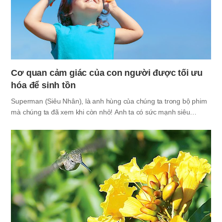
Cơ quan cảm giác của con người được tối ưu
hóa để sinh tồn
Superman (Siêu Nhân), là anh hùng của chúng ta trong bộ phim
mà chúng ta đã xem khi còn nhỏ! Anh ta có sức mạnh siêu
phàm. Anh ta không chỉ có thể bay tự do trên bầu trời, mà còn có
sức mạnh to lớn đến nỗi có thể nâng một chiếc xe ô tô bằng một
tay, thị lực tuyệt vời có thể nhìn những gì ở xa, và thính lực có thể
nghe ngay cả những tiếng nhỏ từ xa v.v... Đây là những sức
mạnh mà con người không thể có. Vì lý do này, Siêu Nhân là một
đối tượng hâm mộ của trẻ em. Chuyện gì sẽ xảy ra nếu chúng ta
có được…