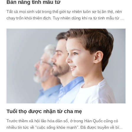
Bản năng tình mẫu tử
Tất cả mọi sinh vật trong thế giới tự nhiên luôn sợ bị ăn thịt, nên
chạy trốn khỏi thiên địch. Tuy nhiên dũng khí ra từ tình mẫu tử đi
ngược lại kể cả sự quan phòng thiên nhiên thể ấy. Lý do con
hươu cao cổ không chút sợ hãi mà xông tới trước 5 con sư tử bị
bỏ đói, và con sóc đánh liều mạng với con rắn, là để bảo vệ con
nhỏ của chúng. Trong biển có việc cá mập công kích cá heo con,
nên cá heo mẹ đâm chết cá mập. Sự đấu tranh sinh tử của mẹ
để bảo vệ con trong thế giới hoang dã tàn nhẫn thật là tuyệt…
Tuổi thọ được nhận từ cha mẹ
Trước thềm xã hội lão hóa dân số, ở trong Hàn Quốc cũng có
nhiều tin tức về “cuộc sống khỏe mạnh”. Đã được truyền về bí