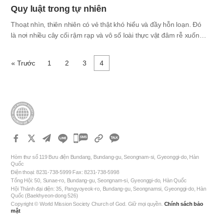
Quy luật trong tự nhiên
Thoạt nhìn, thiên nhiên có vẻ thật khó hiểu và đầy hỗn loạn. Đó
là nơi nhiều cây cối rậm rạp và vô số loài thực vật đâm rễ xuống
đất một cách ngẫu nhiên. Thiên nhiên cũng có số lượng lớn
không thể ước tính được những loài côn trùng mà chúng ta
« Trước
1
2
3
4
không biết và cả những loài động vật hoang dã ở đó; thế giới thật
náo nhiệt và tràn ngập những điều đặc biệt khó diễn tả bằng lời.
Mọi người thường gọi những thứ không phải do con người tạo ra
là tự nhiên. Vì không ai biết đến nên mọi người cũng coi tự nhiên
như là thế giới ngẫu nhiên, nơi không thể…
카
카
Hòm thư số 119 Bưu điện Bundang, Bundang-gu, Seongnam-si, Gyeonggi-do, Hàn
오
Quốc
Điện thoại: 8231-738-5999 Fax: 8231-738-5998
톡
Tổng Hội: 50, Sunae-ro, Bundang-gu, Seongnam-si, Gyeonggi-do, Hàn Quốc
공
Hội Thánh đại diện: 35, Pangyoyeok-ro, Bundang-gu, Seongnamsi, Gyeonggi-do, Hàn
Quốc (Baekhyeon-dong 526)
유
Copyright © World Mission Society Church of God. Giữ mọi quyền.
Chính sách bảo
하
mật