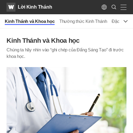
WATV
Search
Lời Kinh Thánh
Submit
Language
naviga
o
Kinh Thánh và Khoa học
Thường thức Kinh Thánh
Đặc biệt /
Kinh Thánh và Khoa học
Chúng ta hãy nhìn vào “ghi chép của Đấng Sáng Tạo” đi trước
khoa học.