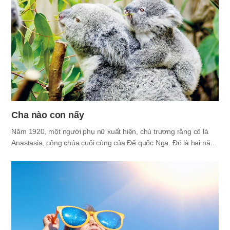
Jack và Rose, và bây giờ cảnh ấy vẫn được coi là một trong
những cảnh phim hay nhất. Bộ phim “Titanic” được làm ra dựa
trên câu chuyện có thật. Vào ngày 10 tháng 4 năm 1912, tàu
Titanic - con…
Cha nào con nấy
Năm 1920, một người phụ nữ xuất hiện, chủ trương rằng cô là
Anastasia, công chúa cuối cùng của Đế quốc Nga. Đó là hai năm
sau khi hoàng gia Đế quốc Nga bị ám sát một cách tàn nhẫn do
Cách mạng Bolshevik. Là con thứ tư của Nicholas II - Hoàng đế
cuối cùng của Nga, Anastasia là người được yêu mến nhất trong
số bốn công chúa. Sự xuất hiện của cô đã thu hút sự chú ý của
thế gian cùng với sự đồng tình đối với bi kịch của hoàng gia Nga.
Người phụ nữ có tên Anna Anderson đã ở giữa trung tâm của
các cuộc tranh luận; cô biết chi tiết về hoàng…