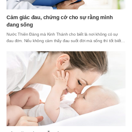
Cảm giác đau, chứng cớ cho sự rằng mình
đang sống
Nước Thiên Đàng mà Kinh Thánh cho biết là nơi không có sự
đau đớn. Nếu không cảm thấy đau suốt đời mà sống thì tốt biết
bao? Nếu là ở Nước Thiên Đàng - nơi không có sự đau đớn thì
như vậy, nhưng ở trái đất này dù đau nhưng không có cảm giác
đau thì không phải là việc tốt. Vào năm 2011, một bộ phim điện
ảnh Hàn Quốc với tên đặc biệt là “Nỗi đau” được khởi chiếu. Bộ
phim này miêu tả về sự gặp gỡ mỉa mai giữa một người đàn ông
mất cảm giác toàn bộ cơ thể vì cảm giác tội lỗi sau khi mất gia
đình nên không có cảm…