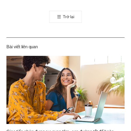
오
톡
Trở lại
공
유
하
기
Bài viết liên quan