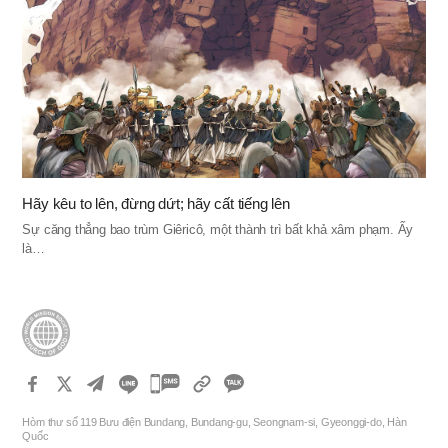
Hãy kêu to lên, đừng dứt; hãy cất tiếng lên
Sự căng thẳng bao trùm Giêricô, một thành trì bất khả xâm phạm. Ấy
là…
카
카
Hòm thư số 119 Bưu điện Bundang, Bundang-gu, Seongnam-si, Gyeonggi-do, Hàn
오
Quốc