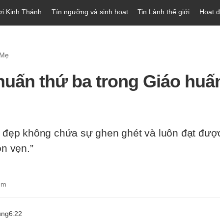
ời Kinh Thánh
Tín ngưỡng và sinh hoạt
Tin Lành thế giới
Hoạt 
 Mẹ
huấn thứ ba trong Giáo huấ
 đẹp không chứa sự ghen ghét và luôn đạt được
ọn vẹn.”
em
ung
6:22