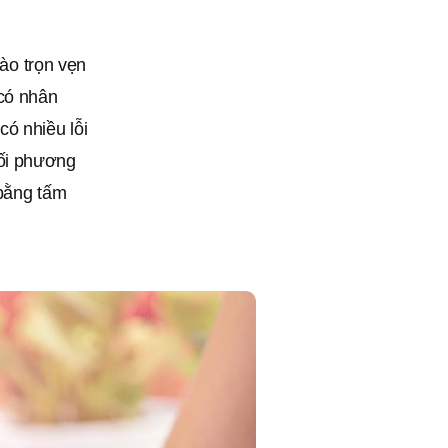
nào trọn vẹn
 có nhân
ó nhiều lỗi
đối phương
 bằng tấm