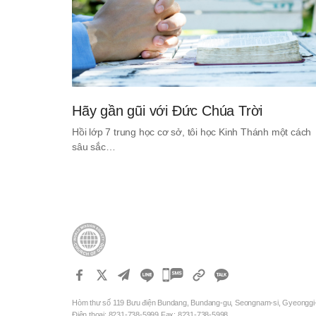
Hãy gần gũi với Đức Chúa Trời
Hồi lớp 7 trung học cơ sở, tôi học Kinh Thánh một cách
sâu sắc…
카
카
Hòm thư số 119 Bưu điện Bundang, Bundang-gu, Seongnam-si, Gyeonggi
오
Điện thoại: 8231-738-5999 Fax: 8231-738-5998