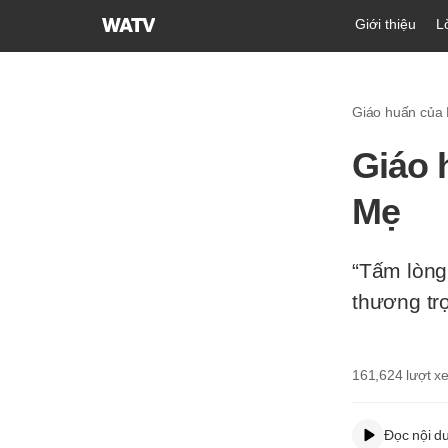
Hội
Giới thiệu
L
Thánh
của
Đức
Giáo huấn của
Chúa
Trời
Giáo 
Hiệp
Hội
Mẹ
Truyền
Giáo
Tin
“Tấm lòng
Lành
thương tr
Thế
Giới
161,624
lượt x
Đọc nội d