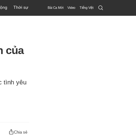
Search
động
Thời sự
Bài Ca Mới
Video
Tiếng Việt
Submit
n của
 tình yêu
Chia sẻ