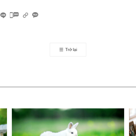
카
카
오
톡
공
Trở lại
유
하
기