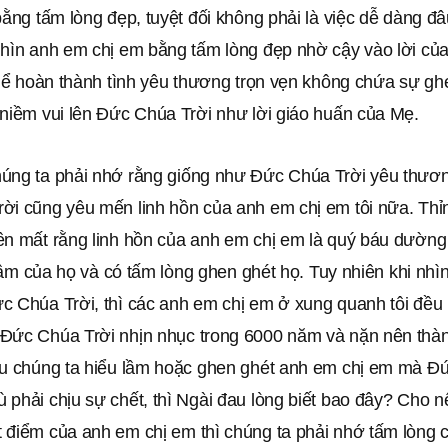
bằng tấm lòng đẹp, tuyệt đối không phải là việc dễ dàng đâ
nhìn anh em chị em bằng tấm lòng đẹp nhờ cậy vào lời c
thể hoàn thành tình yêu thương trọn vẹn không chứa sự gh
 niềm vui lên Đức Chúa Trời như lời giáo huấn của Mẹ.
úng ta phải nhớ rằng giống như Ðức Chúa Trời yêu thươn
ời cũng yêu mến linh hồn của anh em chị em tôi nữa. Thỉ
ên mất rằng linh hồn của anh em chị em là quý báu dường 
i lầm của họ và có tấm lòng ghen ghét họ. Tuy nhiên khi nhì
 Chúa Trời, thì các anh em chị em ở xung quanh tôi đều l
Đức Chúa Trời nhịn nhục trong 6000 năm và nặn nên thà
ếu chúng ta hiểu lầm hoặc ghen ghét anh em chị em mà Đ
phải chịu sự chết, thì Ngài đau lòng biết bao đây? Cho n
 điểm của anh em chị em thì chúng ta phải nhớ tấm lòng