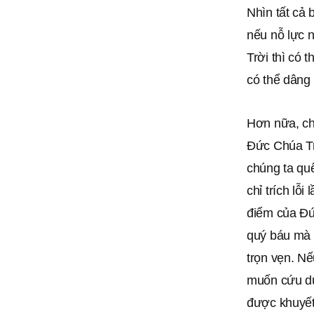
Nhìn tất cả 
nếu nỗ lực 
Trời thì có 
có thể dâng
Hơn nữa, ch
Đức Chúa Tr
chúng ta qu
chỉ trích lỗ
điểm của Đức
quý báu mà 
trọn vẹn. N
muốn cứu dù 
được khuyết