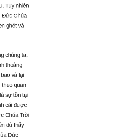
u. Tuy nhiên
ủa Đức Chúa
en ghét và
g chúng ta,
nh thoảng
bao và lại
n theo quan
à sự tồn tại
nh cái được
ức Chúa Trời
ên dù thấy
 của Đức