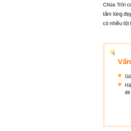
Chúa Trời co
tấm lòng đẹp
có nhiều tội
Vấn
Gi
Hãy
đẽ 