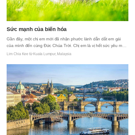
Sức mạnh của biến hóa
Gần đây, một chị em mới đã nhận phước lành dẫn dắt em gái
của mình đến cùng Đức Chúa Trời. Chị em là vị hết sức yêu mến
lời của Đức Chúa Trời. Dầu mỏi mệt nhưng chị em đến Siôn mỗi
​Lim Chia Kee từ Kuala Lumpur, Malaysia
khi có thời gian sau khi tan sở, dò xem lời Kinh Thánh với tấm
lòng mừng rỡ và về nhà chia sẻ lời cho gia đình của chị em.
Trong khoảng lúc đó, chị em đã dẫn dắt mẹ của chị em đến Siôn
trước. Tuy nhiên khi chính phủ ra lệnh hạn chế đi lại do Covid-19
thì chúng tôi đã không thể học hoặc thờ phượng ở Siôn. Chị em
rất nản lòng và…