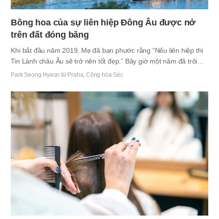
Bông hoa của sự liên hiệp Đông Âu được nở
trên đất đóng băng
Khi bắt đầu năm 2019, Mẹ đã ban phước rằng “Nếu liên hiệp thì
Tin Lành châu Âu sẽ trở nên tốt đẹp.” Bây giờ một năm đã trôi
qua, tôi cảm thấy lời của Mẹ được thực hiện tại Đông Âu này. Tôi
Park Seong Hyeon từ Praha, Cộng hòa Séc
đã đảm đương sứ mệnh của đấng tiên tri tại Hàn Quốc và vào
mùa xuân năm ngoái tôi được đến Séc là quốc gia Đông Âu. Lúc
đó tôi thấy bức tường Tin Lành của châu Âu thật cao. Tôi đau
lòng khi thấy những người không muốn tìm hiểu lời lẽ thật nhưng
chỉ tranh luận bằng tri thức và lý thuyết của mình; tôi còn rớt
nước mắt vì vừa xót xa vừa…