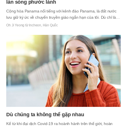
làn sóng phước lành
Cộng hòa Panama nổi tiếng với kênh đào Panama, là đất nước
lưu giữ ký ức về chuyến truyền giáo ngắn hạn của tôi. Dù chỉ là
chuyến truyền giáo ngắn hạn nhưng tôi đã dành cả ngày để
Oh Ji Yeong từ Incheon, Hàn Quốc
truyền đạo và chia sẻ tình yêu thương của Mẹ với các anh chị em
nước ngoài. Bởi vậy đó thực sự là khoảng thời gian hạnh phúc.
Điều duy nhất khiến tôi cảm thấy tệ đó là tiếng Tây Ban Nha của
tôi không tốt. Tôi đã không thể giải thích chính xác từ trong Kinh
Thánh nên tôi đã phải nhận quá nhiều sự trợ giúp của các anh
chị em bản xứ. Vì thế mà khi được ban…
Dù chúng ta không thể gặp nhau
Kể từ khi đại dịch Covid-19 ra hoành hành trên thế giới, hoàn