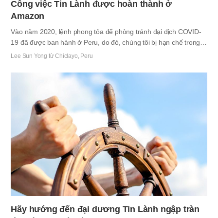
Công việc Tin Lành được hoàn thành ở
Amazon
Vào năm 2020, lệnh phong tỏa để phòng tránh đại dịch COVID-
19 đã được ban hành ở Peru, do đó, chúng tôi bị hạn chế trong
các hoạt động Tin Lành cũng như sinh hoạt hàng ngày. Tuy
Lee Sun Yong từ Chiclayo, Peru
nhiên, Tin Lành không vì vậy mà dừng lại, mà thậm chí còn đạt
đến tận vùng Amazon ở Peru. Người đóng vai trò quan trọng
trong công việc này chính là anh em German. Rừng Amazon
đóng vai trò như lá phổi của trái đất, nằm trên khu vực rộng lớn
kéo dài từ Brazil, Peru đến Bolivia. Anh em là giáo viên ở
Cayamas, đã đến thăm con gái mình đang sống ở Piura và trên
đường về nhà, anh…
Hãy hướng đến đại dương Tin Lành ngập tràn