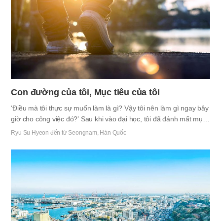
được…
Con đường của tôi, Mục tiêu của tôi
‘Điều mà tôi thực sự muốn làm là gì? Vậy tôi nên làm gì ngay bây
giờ cho công việc đó?’ Sau khi vào đại học, tôi đã đánh mất mục
tiêu và định hướng cả về xác thịt lẫn linh hồn và đi lang thang. Tôi
Ryu Su Hyeon đến từ Seongnam, Hàn Quốc
cảm thấy chán nản vì không biết điều mình có thể làm là gì. Sau
đó tôi đã sang Úc nơi chị gái tôi đang sống và ở đó trong hai
tháng, đó là khoảng thời gian đã trở thành bước ngoặt có một
trong đời đối với tôi. Ban đầu, tôi đã lãng phí thời gian như tôi đã
làm ở Hàn Quốc. Sau đó tôi đã đi truyền đạo cùng các…