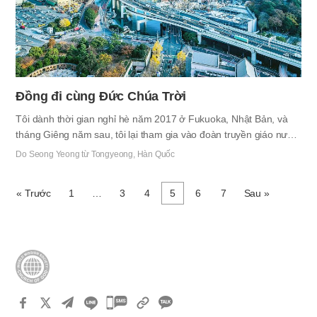
Đồng đi cùng Đức Chúa Trời
Tôi dành thời gian nghỉ hè năm 2017 ở Fukuoka, Nhật Bản, và
tháng Giêng năm sau, tôi lại tham gia vào đoàn truyền giáo nước
ngoài trong vòng một tháng ở Nhật. Lần này là ở Yokohama.
Do Seong Yeong từ Tongyeong, Hàn Quốc
Trước chuyến đi, tôi rất hào hứng, tự hỏi mình sẽ làm chứng về
loại hình Tin lành nào ở Yokohama mặc dù vẫn là cùng một quốc
« Trước
1
…
3
4
5
6
7
Sau »
gia. Tuy nhiên, điều tôi cảm thấy khi đặt chân đến Yokohama đã
hoàn toàn khác với những gì tôi mong đợi. Dù cho Yokohama là
thành phố đông dân thứ hai của Nhật Bản, thật khó để tìm ra một
linh hồn khao khát lẽ thật. Ngay cả khi tôi chỉ đơn giản…
카