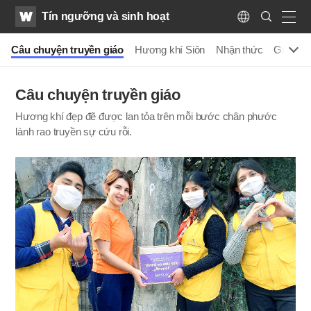
WATV
Search
Tín ngưỡng và sinh hoạt
Submit
Language
naviga
c
Câu chuyện truyền giáo
Hương khí Siôn
Nhận thức
Giáo hu
Câu chuyện truyền giáo
Hương khí đẹp đẽ được lan tỏa trên mỗi bước chân phước
lành rao truyền sự cứu rỗi.