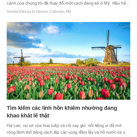
cảnh của chúng tôi đã thay đổi một cách đáng kể ở Mỹ. Hầu hết
mọi hoạt động trong cuộc sống thường ngày đã ngừng lại, trong
Amelia Kitinoja từ Denver, Colorado, Mỹ
đó có cả việc làm của chúng tôi. Thậm chí chúng tôi còn không
thể đến Hội Thánh. Bất chấp hoàn cảnh đó, công cuộc cứu rỗi
các linh hồn vẫn được hoàn thành một cách đáng ngạc nhiên
nhờ sự giúp đỡ của Đức Chúa Trời. Một ngày nọ, một chị em đã
gọi cho tôi và nói rằng vợ của một anh em đột nhiên tỏ ra quan
tâm tới Kinh Thánh, và chị em muốn hỏi xem…
Tìm kiếm các linh hồn khiêm nhường đang
khao khát lẽ thật
Hà Lan, xứ sở của hoa tulíp và cối xay gió, nổi tiếng vì đã mở
rộng lãnh thổ bằng cách lấp các vùng đầm lầy và hồ nước và xây