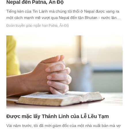
Nepal đến Patna, Ấn Độ
Tiếng kèn của Tin Lành mà chúng tôi thổi ở Nepal được vang ra
một cách mạnh mẽ vượt qua Nepal đến tận Bhutan - nước lân
cận, Ấn Độ và khu vực Trung Đông nữa. Giữa các người nhà
Đoàn truyền giáo ngắn hạn Patna, Ấn Độ
Nepal đảm đương sứ mệnh của Tin Lành thế giới tại vị trí được
ban cho mình, chúng tôi thành lập một đội để khai thác Siôn tại
“Patna”, là thành phố trọng tâm của tiểu bang Bihar, phía Đông
Ấn Độ. Patna là thành phố chính của Bihar, là tiểu bang có mức
thu nhập thấp nhất ở Ấn Độ. Vì môi trường sinh hoạt thật khắc
nghiệt và vấn đề an ninh cũng tồi tệ nên chính phủ…
Được mặc lấy Thánh Linh của Lễ Lều Tạm
Vài năm trước, tôi đã mời giám đốc của một nhà xuất bản mà vợ