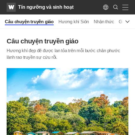
WATV
Search
Tín ngưỡng và sinh hoạt
Submit
Language
naviga
c
Câu chuyện truyền giáo
Hương khí Siôn
Nhận thức
Giáo hu
Câu chuyện truyền giáo
Hương khí đẹp đẽ được lan tỏa trên mỗi bước chân phước
lành rao truyền sự cứu rỗi.