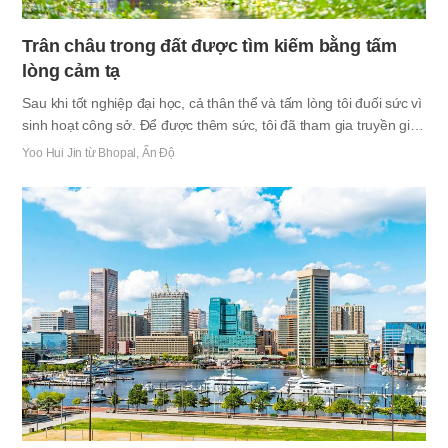
Trân châu trong đất được tìm kiếm bằng tấm
lòng cảm tạ
Sau khi tốt nghiệp đại học, cả thân thể và tấm lòng tôi đuối sức vì
sinh hoạt công sở. Để được thêm sức, tôi đã tham gia truyền giáo
ngắn hạn, và sau khi đi truyền giáo ngắn hạn trở về, tôi đã tham
Yoo Hui Jin từ Bhopal, Ấn Độ
gia truyền giáo nước ngoài một cách chính thức. Địa điểm hoạt
động là Ấn Độ, nơi được gọi là "nước của các vị thần". Ấn Độ quả
thật là đất nước không thể tách rời với thần thánh. Đối với người
dân Ấn Độ, tôn giáo là chính bản thân cuộc sống. Hễ có thời gian
là họ cầu nguyện tới vị thần mà mỗi người tin vào giữa vô số các
vị thần…