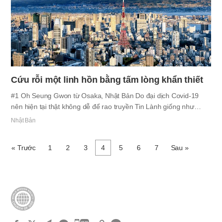
Cứu rỗi một linh hồn bằng tấm lòng khẩn thiết
#1 Oh Seung Gwon từ Osaka, Nhật Bản Do đại dịch Covid-19
nên hiện tại thật không dễ để rao truyền Tin Lành giống như
trước đây. Tuy nhiên để vâng theo lời của Mẹ rằng “Trong thời
Nhật Bản
điểm khó khăn, chúng ta càng phải quan tâm hơn đến gia đình,
bạn bè và lan tỏa tình yêu thương một cách siêng năng hơn
« Trước
1
2
3
4
5
6
7
Sau »
nữa.”, lễ hội truyền đạo “Kết trái tốt” đã được tổ chức trên khắp
Nhật Bản. Trong số đó, một chị em đã được dẫn dắt vào vòng tay
của Đức Chúa Trời thông qua lễ hội. Khi còn nhỏ, chị em đã theo
cha mẹ và chị gái đến một tổ chức tôn giáo ở…