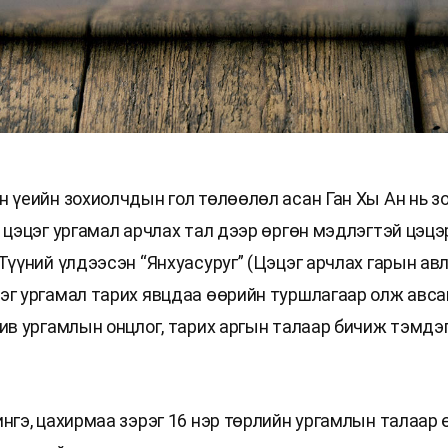
н үеийн зохиолчдын гол төлөөлөл асан Ган Хы Ан нь зо
н цэцэг ургамал арчлах тал дээр өргөн мэдлэгтэй цэцэ
Түүний үлдээсэн “Янхуасуруг” (Цэцэг арчлах гарын авл
эг ургамал тарих явцдаа өөрийн туршлагаар олж авс
лив ургамлын онцлог, тарих аргын талаар бичиж тэмдэ
ингэ, цахирмаа зэрэг 16 нэр төрлийн ургамлын талаар 