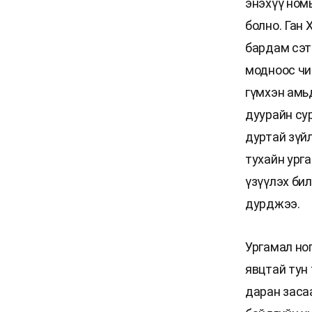
энэхүү ном
болно. Ган 
бардам сэтг
модноос чи
гүмхэн амь
дуурайн сур
дуртай зүйл
тухайн урга
үзүүлэх би
дурджээ.
Ургамал но
явцтай тун 
даран заса