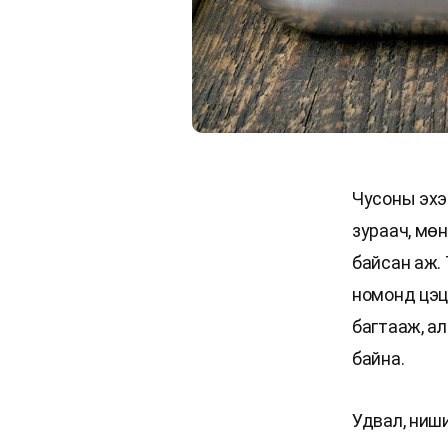
Чусоны эхэ
зураач, мө
байсан аж. 
номонд цэц
багтааж, а
байна.
Удвал, ниш