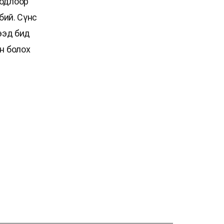
бодлоор
бий. Сүнс
ээд бид
н болох