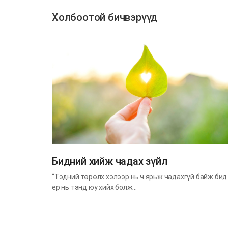
Холбоотой бичвэрүүд
​Бидний хийж чадах зүйл
“Тэдний төрөлх хэлээр нь ч ярьж чадахгүй байж бид
ер нь тэнд юу хийх болж…