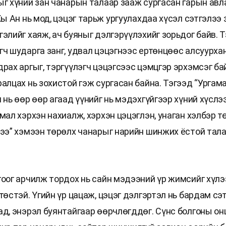
ыг хүний зан чанарын талаар зааж сургасан гарын авла
Хы Ан нь мод, цэцэг тарьж ургуулахдаа хүсэл сэтгэлээ 
элийг хаяж, ач буяныг дэлгэрүүлэхийг зорьдог байв. 
гч шударга занг, удвал цэцэгнээс ертөнцөөс алсуурха
драх аргыг, тэргүүлэгч цэцэгсээс цэмцгэр эрхэмсэг ба
алцах нь зохистой гэж сургасан байна. Тэгээд “Ургам
 нь өөр өөр агаад үүнийг нь мэдэхгүйгээр хүний хүслэ
мал хэрхэн нахиалж, хэрхэн цэцэглэн, унаган хэлбэр т
лээ” хэмээн төрөлх чанарыг нарийн шинжих ёстой тал
гоог арчилж тордох нь сайн мэдээний үр жимсийг хүлэ
төстэй. Үгийн үр цацаж, цэцэг дэлгэртэл нь бардам сэ
ад, энэрэл буянтайгаар өөрчлөгддөг. Сүнс болгоны он