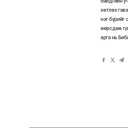
байдгийн у
хөтлөх гэвэ
нэг бүрийг 
өөрсдөө гү
арга нь Биб