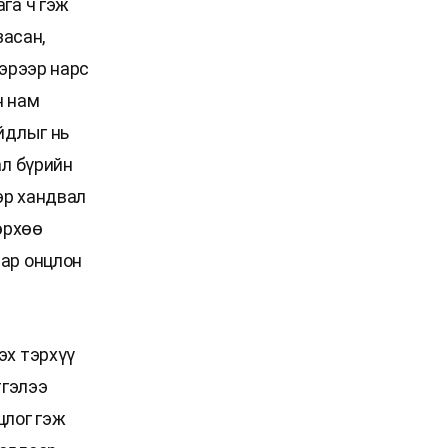
га ч гэж
засан,
Тэрээр нарс
н нам
йдлыг нь
ал бүрийн
эр хандвал
өрхөө
аар онцлон
эх тэрхүү
тгэлээ
цлог гэж