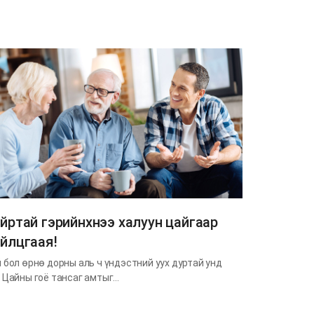
йртай гэрийнхнээ халуун цайгаар
йлцгаая!
 бол өрнө дорны аль ч үндэстний уух дуртай унд
 Цайны гоё тансаг амтыг…