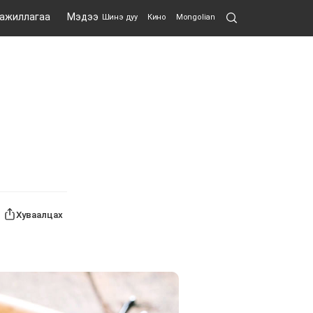
Search
 ажиллагаа
Мэдээ
Шинэ дуу
Кино
Mongolian
Submit
Хуваалцах