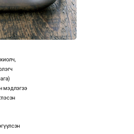
хиолч,
рлэгч
ага)
ан мэдлэгээ
глэсэн
өгүүлсэн