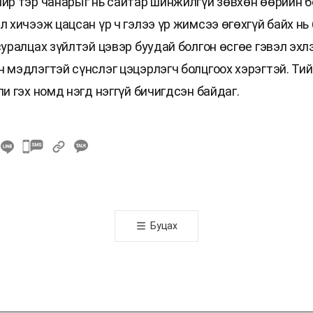
чир тэр чанарыг нь сайтар шинжилгүй зөвхөн өөрийн 
л хичээж цацсан үр ч гэлээ үр жимсээ өгөхгүй байх нь 
суралцах зүйлтэй цэвэр буудай болгон өсгөе гэвэл эхл
н мэдлэгтэй сүнслэг цэцэрлэгч болцгоох хэрэгтэй. Тий
ли гэх номд нэгд нэггүй бичигдсэн байдаг.
카
카
오
톡
공
Буцах
유
하
기