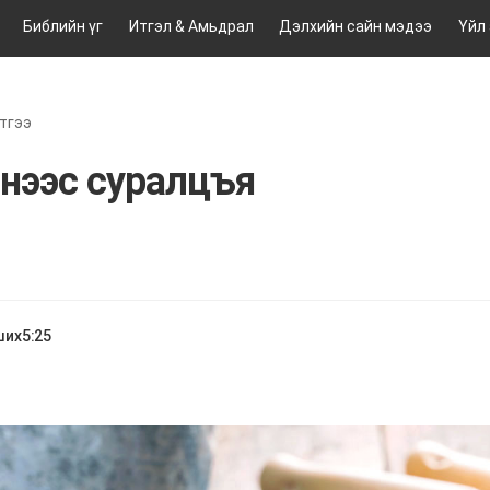
Библийн үг
Итгэл & Амьдрал
Дэлхийн сайн мэдээ
Үйл
тгээ
нээс суралцъя
ших
5:25