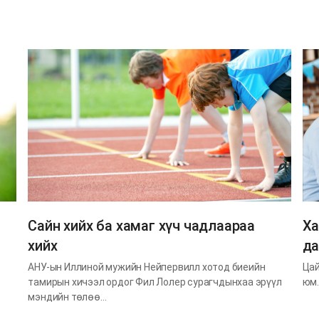
Сайн хийх ба хамаг хүч чадлаараа
Ха
хийх
да
АНУ-ын Иллиной мужийн Нейпервилл хотод биеийн
Цай
тамирын хичээл ордог Фил Лолер сурагчдынхаа эрүүл
юм.
мэндийн төлөө…