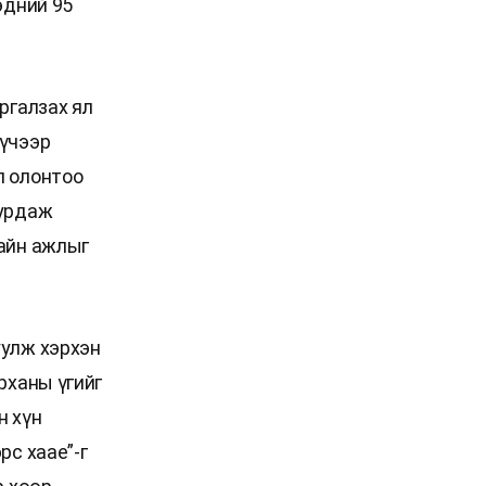
эдний 95
ргалзах ял
хүчээр
л олонтоо
дурдаж
хайн ажлыг
уулж хэрхэн
рханы үгийг
н хүн
рс хаае”-г