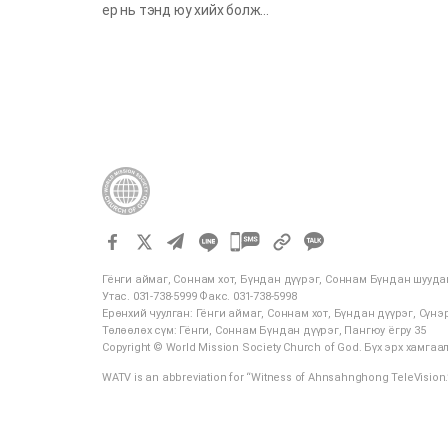
ер нь тэнд юу хийх болж…
카
카
Гёнги аймаг, Соннам хот, Бүндан дүүрэг, Соннам Бүндан шууда
오
Утас. 031-738-5999 Факс. 031-738-5998
톡
Ерөнхий чуулган: Гёнги аймаг, Соннам хот, Бүндан дүүрэг, Сүнэр
Төлөөлөх сүм: Гёнги, Соннам Бүндан дүүрэг, Пангюу ёгру 35
공
Copyright © World Mission Society Church of God. Бүх эрх хамга
유
WATV is an abbreviation for “Witness of Ahnsahnghong TeleVision.
하
기