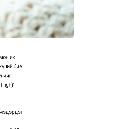
мон их
хүний бие
үнийг
 High)”
г мэдэрдэг
д