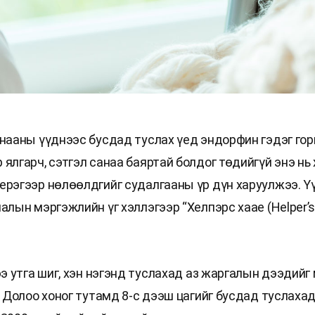
анааны үүднээс бусдад туслах үед эндорфин гэдэг гор
ялгарч, сэтгэл санаа баяртай болдог төдийгүй энэ нь 
ерэгээр нөлөөлдгийг судалгааны үр дүн харуулжээ. Ү
алын мэргэжлийн үг хэллэгээр “Хелпэрс хаае (Helper’s
ээ утга шиг, хэн нэгэнд туслахад аз жаргалын дээдий
. Долоо хоног тутамд 8-с дээш цагийг бусдад туслаха