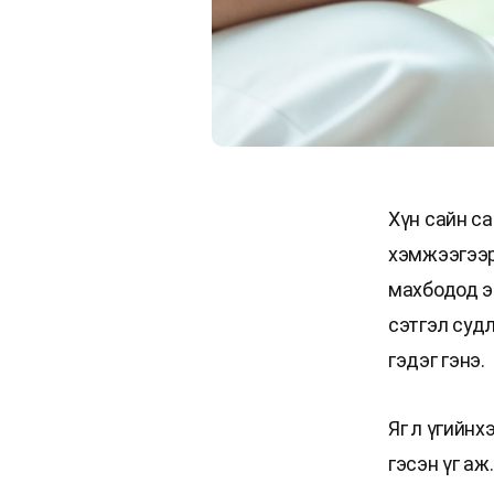
Хүн сайн с
хэмжээгээр 
махбодод э
сэтгэл судл
гэдэг гэнэ.
Яг л үгийнх
гэсэн үг аж