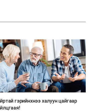
йртай гэрийнхнээ халуун цайгаар
йлцгаая!