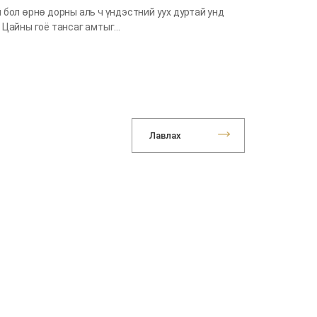
 бол өрнө дорны аль ч үндэстний уух дуртай унд
 Цайны гоё тансаг амтыг…
Лавлах