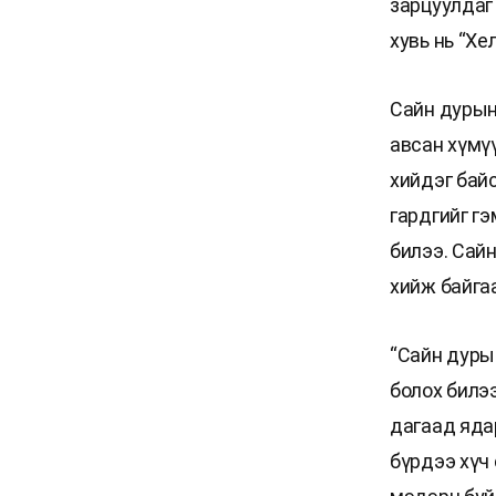
зарцуулдаг
хувь нь “Хе
Сайн дурын
авсан хүмү
хийдэг бай
гардгийг г
билээ. Сай
хийж байга
“Сайн дуры
болох билэ
дагаад яда
бүрдээ хүч 