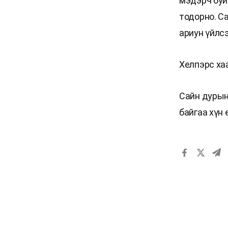
мэдэрч буй 
тодорно. Са
ариун үйлс
Хелпэрс хаае
Сайн дурын
байгаа хүн