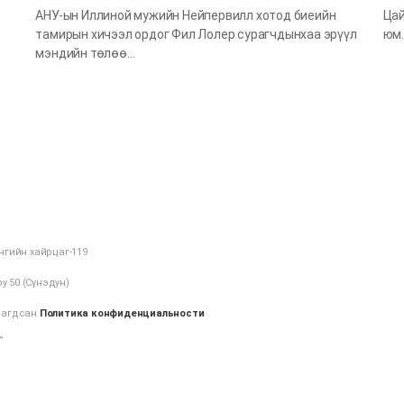
АНУ-ын Иллиной мужийн Нейпервилл хотод биеийн
Цай
тамирын хичээл ордог Фил Лолер сурагчдынхаа эрүүл
юм.
мэндийн төлөө…
нгийн хайрцаг-119
у 50 (Сүнэдун)
алагдсан
Политика конфиденциальности
”