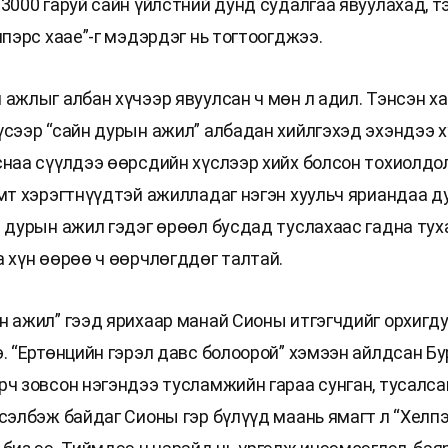
 3000 гаруй сайн үйлстний дунд судалгаа явуулахад, т
лпэрс хаае”-г мэдэрдэг нь тогтоогджээ.
 ажлыг албан хүчээр явуулсан ч мөн л адил. Тэнсэн ха
үсээр “сайн дурын ажил” албадан хийлгэхэд эхэндээ 
снаа сүүлдээ өөрсдийн хүслээр хийх болсон тохиолдо
эмт хэрэгтнүүдтэй ажилладаг нэгэн хуульч яриандаа 
н дурын ажил гэдэг өрөөл бусдад туслахаас гадна ту
а хүн өөрөө ч өөрчлөгддөг талтай.
н ажил” гээд ярихаар манай Сионы итгэгчдийг орхигд
э. “Ертөнцийн гэрэл давс болоорой” хэмээн айлдсан Бу
рч зовсон нэгэндээ тусламжийн гараа сунган, тусалса
сэлбэж байдаг Сионы гэр бүлүүд маань ямагт л “Хелпэ