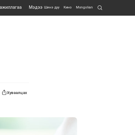
Search
 ажиллагаа
Мэдээ
Шинэ дуу
Кино
Mongolian
Submit
Хуваалцах