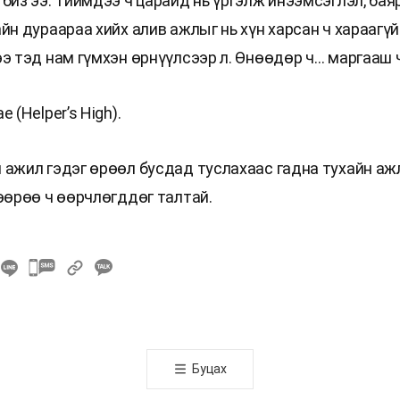
биз ээ. Тиймдээ ч царайд нь үргэлж инээмсэглэл, бая
йн дураараа хийх алив ажлыг нь хүн харсан ч хараагүй 
ээ тэд нам гүмхэн өрнүүлсээр л. Өнөөдөр ч… маргааш 
 (Helper’s High).
 ажил гэдэг өрөөл бусдад туслахаас гадна тухайн аж
 өөрөө ч өөрчлөгддөг талтай.
카
카
오
톡
공
Буцах
유
하