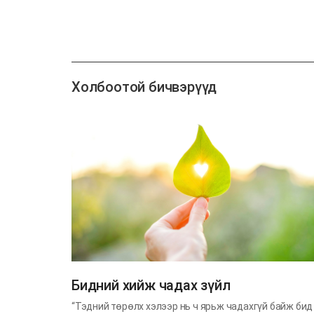
Холбоотой бичвэрүүд
​Бидний хийж чадах зүйл
“Тэдний төрөлх хэлээр нь ч ярьж чадахгүй байж бид