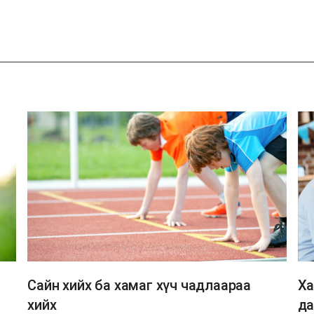
기
Сайн хийх ба хамаг хүч чадлаараа
Ха
хийх
да