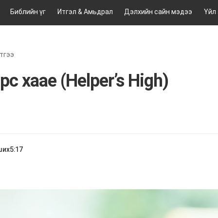
Библийн үг
Итгэл & Амьдрал
Дэлхийн сайн мэдээ
Үйл
тгээ
с хаае (Helper’s High)
ших
5:17