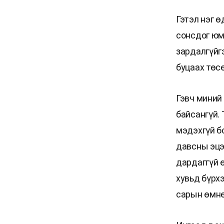
Гэтэл нэг 
сонсдог юм
зардалгүйг
буцаах төсө
Гэвч миний
байсангүй. 
мэдэхгүй б
давсны эцэс
дардаггүй 
хувьд бүрх
сарын өмнө