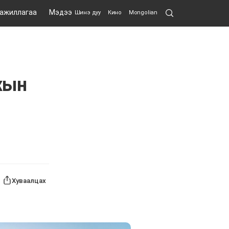
Search
 ажиллагаа
Мэдээ
Шинэ дуу
Кино
Mongolian
Submit
хын
Хуваалцах