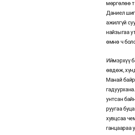
мөргөлөө т
Даниел шиг
ажилгүй су
найзыгаа ут
өмнө ч боло
Иймэрхүү б
өвдөж, хүнд
Манай байр
гадуурхана.
унтсан бай
руугаа буца
хувцсаа че
ганцаараа 