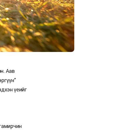
н. Аав
эргүүн”
ндхэн үеийг
 тамирчин