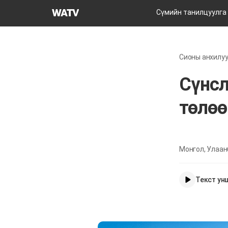
Бурханы
Сүмийн танилцуулга
сүм
дэлхийн
сайн
Сионы анхилуу
мэдээний
авралын
​Сүнс
зар
нийгэмлэгийн
төлөө
Монгол, Улаан
Текст ун