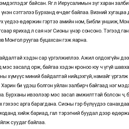
эмдэглэдэг байсан. Яг л Иерусалимын зүг харан залби
 үнэн сэтгэлээ Бурханд өчдөг байлаа. Визний хугацаа
ух үедээ өдөржин гэртээ амийн ном, Библи уншиж, Мо
саар ярихад л сая нэг Сионы үнэр сонсоно. Тэгээд га
в Монгол руугаа буцахсан гэж яарна.
айдалтай хэдэн сар үргэлжиллээ. Ажил олдохгүйн дээ
 мэс засалд орж, байгаа хэдэн кроноо юу ч үгүй шавх
ны хүмүүс миний байдалтай нийцэхгүй, намайг үргэл
 Харин би үдэш болгон уйлан залбирч байгаад нэг мэд
на. Бурханы ивээлээр мэс засал амжилттай болсон ч, 
х гэхээс арга барагдана. Сионы гэр бүлүүдээ санахда
моданд хийж бариад, гал тэрэгний буудал дээр өдөрж
уйлж суудаг байлаа.