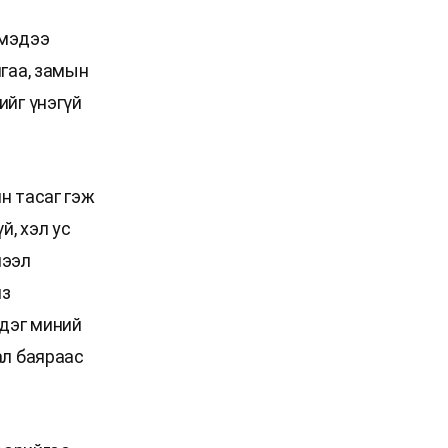
 мэдээ
йгаа, замын
ийг үнэгүй
н тасаг гэж
й, хэл ус
шээл
из
эдэг миний
ал баяраас