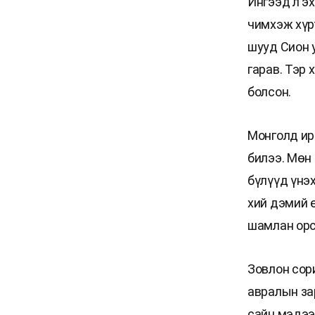
Ингээд л эх
чимхэж хүр
шууд Сион у
гарав. Тэр 
болсон.
Монголд ир
билээ. Мөн
бүлүүд үнэх
хий дэмий 
шамлан орс
Зовлон сор
авралын за
сайн мэдээ