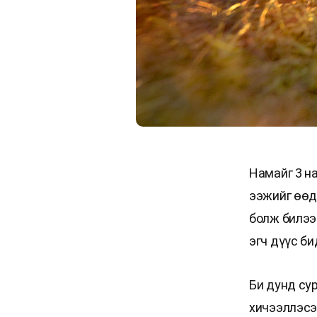
Намайг 3 н
ээжийг өөд 
болж билээ.
эгч дүүс б
Би дунд су
хичээллэсэ