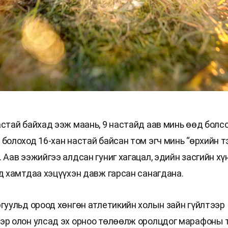
астай байхад ээж маань, 9 настайд аав минь өөд болсо
болоход 16-хан настай байсан том эгч минь “өрхийн т
 Аав ээжийгээ алдсан гуниг хагацал, эдийн засгийн хү
ид хамтдаа хэцүүхэн давж гарсан санагдана.
ргуульд ороод хөнгөн атлетикийн холын зайн гүйлтээр
эр олон улсад эх орноо төлөөлж оролцдог марафоны