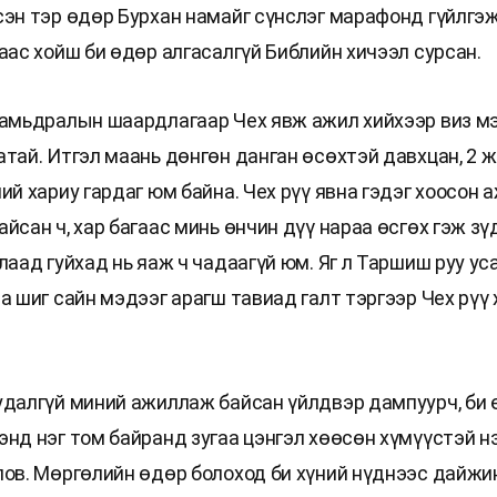
сэн тэр өдөр Бурхан намайг сүнслэг марафонд гүйлгэ
аас хойш би өдөр алгасалгүй Библийн хичээл сурсан.
 амьдралын шаардлагаар Чех явж ажил хийхээр виз 
атай. Итгэл маань дөнгөн данган өсөхтэй давхцан, 2 
ий хариу гардаг юм байна. Чех рүү явна гэдэг хоосон 
йсан ч, хар багаас минь өнчин дүү нараа өсгөх гэж з
лаад гуйхад нь яаж ч чадаагүй юм. Яг л Таршиш руу ус
на шиг сайн мэдээг арагш тавиад галт тэргээр Чех рүү
удалгүй миний ажиллаж байсан үйлдвэр дампуурч, би ө
энд нэг том байранд зугаа цэнгэл хөөсөн хүмүүстэй н
лов. Мөргөлийн өдөр болоход би хүний нүднээс дайжи