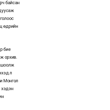
рч байсан
 дуусаж
нголоос
нц өдрийн
р бие
аж орхив.
ж шоолж
эхэд л
би Монгол
а хэдэн
ин