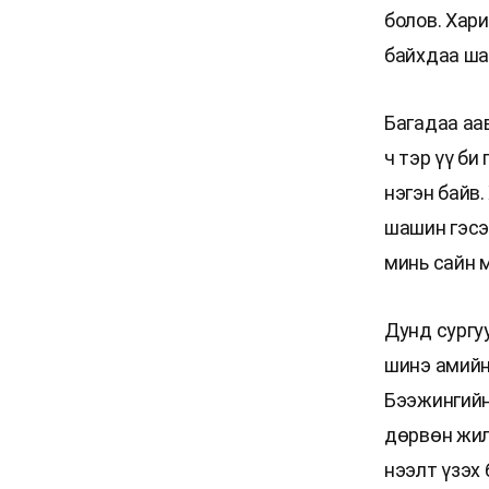
болов. Хари
байхдаа ша
Багадаа аа
ч тэр үү би
нэгэн байв
шашин гэсэн
минь сайн 
Дунд сургу
шинэ амийн
Бээжингийн
дөрвөн жил
нээлт үзэх