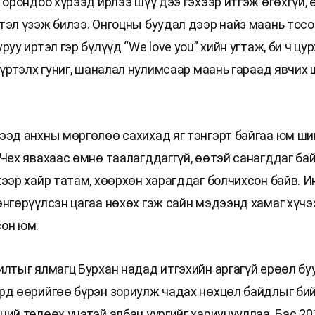
 орондоо хүрээд ирлээ шүү дээ гэхээр итгэж өгөхгүй,
тэл үзэж билээ. Онгоцны буудал дээр найз маань тосон
руу иртэл гэр бүлүүд “We love you” хийн угтаж, би ч цу
хүртэлх гуниг, шаналал нулимсаар маань гараад явчих 
ээд анхны мөргөлөө сахихад яг тэнгэрт байгаа юм ши
 Чех явахаас өмнө таалагддаггүй, өөтэй санагддаг бай
ээр хайр татам, хөөрхөн харагддаг болчихсон байв. И
өнгөрүүлсэн цагаа нөхөх гэж сайн мэдээнд хамаг хүчэ
он юм.
илтыг ялмагц Бурхан надад итгэхийн аргагүй ерөөл буу
рд өөрийгөө бүрэн зориулж чадах нөхцөл байдлыг бий
ний төлөөх үнэтэй албан үүргийг хариуцууллаа. Бас 20