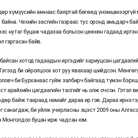
өдөр хүмүүсийн амнаас баяртай бөгөөд үнэмшмээргүй
 байна. Чехийн засгийн газраас тус оронд амьдарч ба
ээс нутаг буцаж чадахаа больсон цөөхөн гадаад иргэн
л гаргасан байв.
 байсан хотод гадаадын иргэдийг хариуцсан цагдаагий
Тэгээд би ойролцоох хот руу явахаар шийдсэн. Мөнгөгү
оловч би Бурханаас гуйж залбирч байгаад түмэн бэрх
т арайхийн цагдаагийн тасгийг нь олж очсон. Гэтэл в
өдөр байж таараад намайг дараа ир гэв. Дараа ирнэ г
эг санагдаж, би уйлж учирласны эцэст 2009 оны Алгас
 Монголдоо буцан ирж чадсан юм.