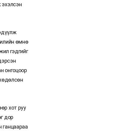
ж эхэлсэн
мэдүүлж
жилийн өмнө
ажил гэдгийг
үдэрсэн
ан онгоцоор
 хөдөлсөн
өр хот руу
эг дор
н ганцаараа