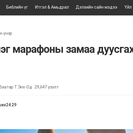
Библийн үг
Итгэл & Амьдрал
Дэлхийн сайн мэдээ
Үйл
н үнэр
лэг марафоны замаа дуусга
баатар Т.Энх-Од
29,647
үзэлт
ших
24:29