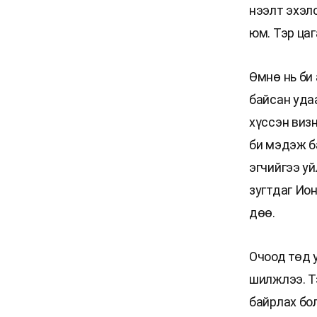
нээлт эхэл
юм. Тэр цаг
Өмнө нь би
байсан уда
хүссэн визн
би мэдэж ба
эгчийгээ уй
зугтдаг Ио
дөө.
Очоод төд 
шилжлээ. Т
байрлах бо