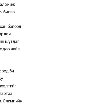
гэл хийж
ч билээ.
эсэн болоод
бардам
ийн шүтдэг
 өдөр найз
соод би
юу
нээлтийг
гэртээ
а. Олимпийн