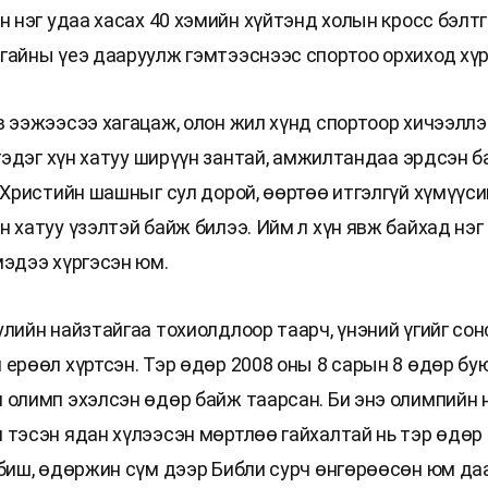
н нэг удаа хасах 40 хэмийн хүйтэнд холын кросс бэлт
гайны үеэ дааруулж гэмтээснээс спортоо орхиход хүр
в ээжээсээ хагацаж, олон жил хүнд спортоор хичээлл
 гэдэг хүн хатуу ширүүн зантай, амжилтандаа эрдсэн 
. Христийн шашныг сул дорой, өөртөө итгэлгүй хүмүүс
 хатуу үзэлтэй байж билээ. Ийм л хүн явж байхад нэг
мэдээ хүргэсэн юм.
улийн найзтайгаа тохиолдлоор таарч, үнэний үгийг сон
 ерөөл хүртсэн. Тэр өдөр 2008 оны 8 сарын 8 өдөр бу
 олимп эхэлсэн өдөр байж таарсан. Би энэ олимпийн 
 тэсэн ядан хүлээсэн мөртлөө гайхалтай нь тэр өдөр 
 биш, өдөржин сүм дээр Библи сурч өнгөрөөсөн юм да