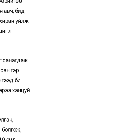
 өөрийгөө
 авч, бид
рхиран уйлж
шиг л
г санагдаж
сан гэр
нгээд би
эрээ ханцуй
лган,
 болгож,
10 онд