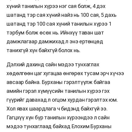
хүний танилын хүрээ нэг сая болж, 4 дэх
шатанд тэр сая хүний найз нь 100 сая, 5 дахь
шатанд тэр 100 сая хүний танилын хүрээ 1
тэрбум болж өсөх нь. Ийнхүү таван шат
дамжлагаар дамжихад л энэ ертөнцөд
танихгүй хүн байхгүй болох нь.
Дэлхий дахинд сайн мэдээ тунхаглах
хөдөлгөөн цаг хугацаа өнгөрөх тусам эрч хүчээ
авсаар байна. Бурханы гэрэлтүүлж байгаа
амийн гэрэл хүмүүсийн танилын хүрээ гэх
гүүрийг давахад л огцом хурдан гэрэлтэх юм.
Хол явах шаардлага ч бидэнд байхгүй ээ.
Гагцхүү хүн бүр танилын хүрээндээ л сайн
мэдээ тунхаглаад байхад Елохим Бурханы