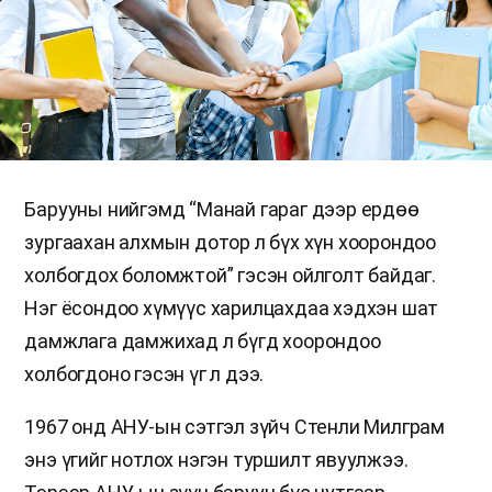
Барууны нийгэмд “Манай гараг дээр ердөө
зургаахан алхмын дотор л бүх хүн хоорондоо
холбогдох боломжтой” гэсэн ойлголт байдаг.
Нэг ёсондоо хүмүүс харилцахдаа хэдхэн шат
дамжлага дамжихад л бүгд хоорондоо
холбогдоно гэсэн үг л дээ.
1967 онд АНУ-ын сэтгэл зүйч Стенли Милграм
энэ үгийг нотлох нэгэн туршилт явуулжээ.