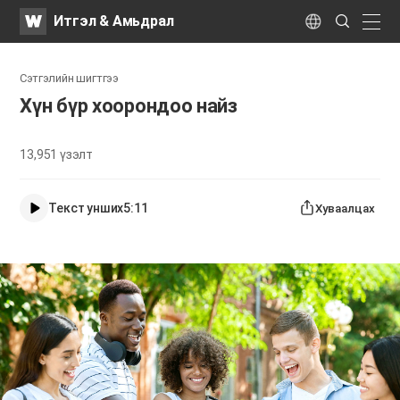
WATV
Search
Итгэл & Амьдрал
Submit
naviga
Language
Сэтгэлийн шигтгээ
Хүн бүр хоорондоо найз
13,951
үзэлт
Текст унших
5:11
Хуваалцах