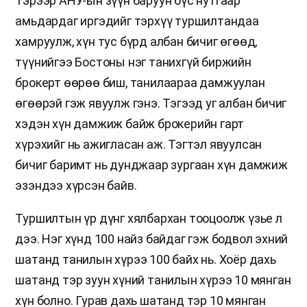
Тэрээр АНУ-ын зүүн баруун бүс нутгаар
амьдардаг иргэдийг тэрхүү туршилтандаа
хамруулж, хүн тус бүрд албан бичиг өгөөд,
түүнийгээ Бостоны нэг танихгүй биржийн
брокерт өөрөө биш, танилаараа дамжуулан
өгөөрэй гэж явуулж гэнэ. Тэгээд уг албан бичиг
хэдэн хүн дамжиж байж брокерийн гарт
хүрэхийг нь ажигласан аж. Тэгтэл явуулсан
бичиг баримт нь дунджаар зургаан хүн дамжиж
эзэндээ хүрсэн байв.
Туршилтын үр дүнг хялбархан тооцоолж үзье л
дээ. Нэг хүнд 100 найз байдаг гэж бодвол эхний
шатанд танилын хүрээ 100 байх нь. Хоёр дахь
шатанд тэр зуун хүний танилын хүрээ 10 мянган
хүн болно. Гурав дахь шатанд тэр 10 мянган