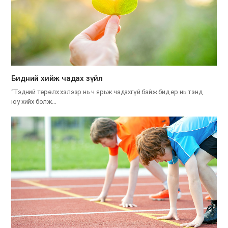
​Бидний хийж чадах зүйл
“Тэдний төрөлх хэлээр нь ч ярьж чадахгүй байж бид ер нь тэнд
юу хийх болж…