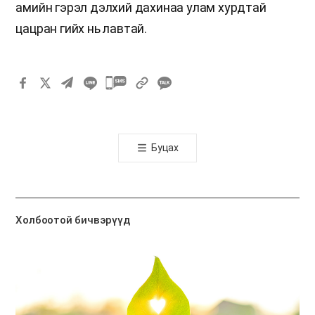
амийн гэрэл дэлхий дахинаа улам хурдтай
цацран гийх нь лавтай.
카
카
오
톡
Буцах
공
유
하
기
Холбоотой бичвэрүүд