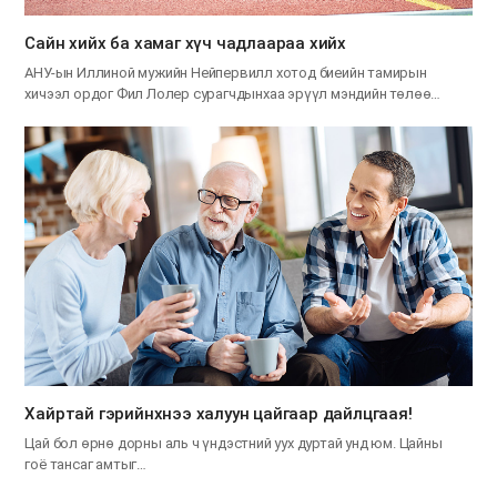
Сайн хийх ба хамаг хүч чадлаараа хийх
АНУ-ын Иллиной мужийн Нейпервилл хотод биеийн тамирын
хичээл ордог Фил Лолер сурагчдынхаа эрүүл мэндийн төлөө…
Хайртай гэрийнхнээ халуун цайгаар дайлцгаая!
Цай бол өрнө дорны аль ч үндэстний уух дуртай унд юм. Цайны
гоё тансаг амтыг…