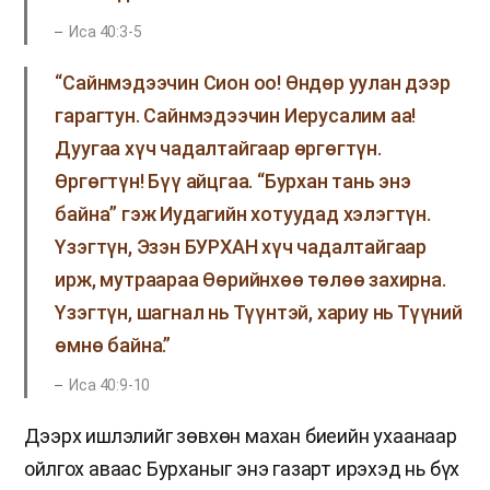
Иса 40:3-5
“Сайнмэдээчин Сион оо! Өндөр уулан дээр
гарагтун. Сайнмэдээчин Иерусалим аа!
Дуугаа хүч чадалтайгаар өргөгтүн.
Өргөгтүн! Бүү айцгаа. “Бурхан тань энэ
байна” гэж Иудагийн хотуудад хэлэгтүн.
Үзэгтүн, Эзэн БУРХАН хүч чадалтайгаар
ирж, мутраараа Өөрийнхөө төлөө захирна.
Үзэгтүн, шагнал нь Түүнтэй, хариу нь Түүний
өмнө байна.”
Иса 40:9-10
Дээрх ишлэлийг зөвхөн махан биеийн ухаанаар
ойлгох аваас Бурханыг энэ газарт ирэхэд нь бүх