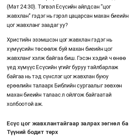
(Мат 24:30). Тэгвэл Есүсийн айлдсан “цог
жавхлан” гэдэг нь гэрэл цацарсан махан биеийн
цог жавхланг заадаг уу?
Христийн эзэмшсэн цог жавхлан гэдэг нь
хүмүүсийн төсөөлж буй махан биеийн цог
жавхланг хэлж байгаа биш. Гэсэн хэдий ч өнөө
үед хүмүүс Есүсийн үгийг буруу тайлбарлаж
байгаа нь тэд сүнслэг цог жавхлан буюу
ерөөлийн талаарх Библийн сургаалыг зөвхөн
махан биеийн талаас л ойлгож байгаатай
холбоотой аж.
Есүс цог жавхлантайгаар залрах зөгнөл ба
Түүний бодит төрх