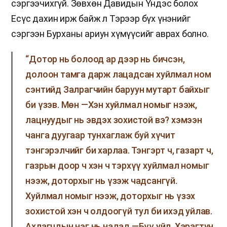
сэргээчихгүй. Зөвхөн Давидын Үндэс болох
Есүс дахин ирж байж л Тэрээр бүх үнэнийг
сэргээн Бурханы ариун хүмүүсийг аврах болно.
“Дотор нь болоод ар дээр нь бичсэн,
долоон тамга дарж лацадсан хуйлмал ном
сэнтийд Залрагчийн баруун мутарт байхыг
би үзэв. Мөн —Хэн хуйлмал номыг нээж,
лацнуудыг нь эвдэх зохистой вэ? хэмээн
чанга дуугаар тунхаглаж буй хүчит
тэнгэрэлчийг би харлаа. Тэнгэрт ч, газарт ч,
газрын доор ч хэн ч тэрхүү хуйлмал номыг
нээж, доторхыг нь үзэж чадсангүй.
Хуйлмал номыг нээж, доторхыг нь үзэх
зохистой хэн ч олдоогүй тул би ихэд уйлав.
Ахлагчдын нэг нь надад —Бүү уйл. Харагтун,