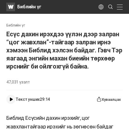
WATV
Search
Библийн үг
Submit
naviga
Language
Библийн үг
Есүс дахин ирэхдээ үүлэн дээр залран
“цог жавхлан”-тайгаар залран ирнэ
хэмээн Библид хэлсэн байдаг. Гэвч Тэр
яагаад энгийн махан биеийн төрхөөр
ирснийг би ойлгохгүй байна.
47,031
үзэлт
Текст унших
29:14
Хуваалцах
Библид Есүсийн дахин ирэхийг, цог
жавхлантайгаар ирэхийг нь зөгнөсөн байдаг