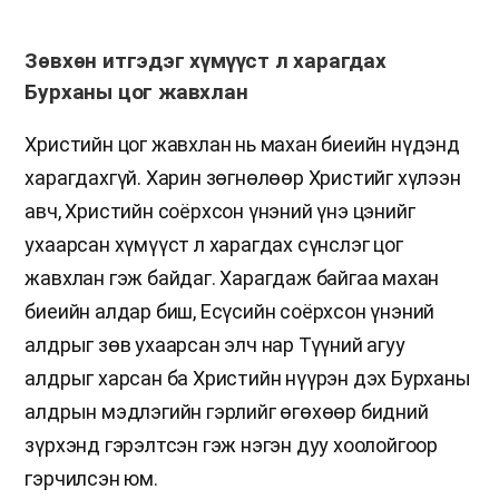
Зөвхөн итгэдэг хүмүүст л харагдах
Бурханы цог жавхлан
Христийн цог жавхлан нь махан биеийн нүдэнд
харагдахгүй. Харин зөгнөлөөр Христийг хүлээн
авч, Христийн соёрхсон үнэний үнэ цэнийг
ухаарсан хүмүүст л харагдах сүнслэг цог
жавхлан гэж байдаг. Харагдаж байгаа махан
биеийн алдар биш, Есүсийн соёрхсон үнэний
алдрыг зөв ухаарсан элч нар Түүний агуу
алдрыг харсан ба Христийн нүүрэн дэх Бурханы
алдрын мэдлэгийн гэрлийг өгөхөөр бидний
зүрхэнд гэрэлтсэн гэж нэгэн дуу хоолойгоор
гэрчилсэн юм.