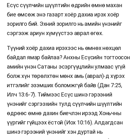
Есүс сүүлчийн шүүлтийн өдрийн өмнө махан
бие өмсөж энэ газарт хоёр дахиа ирэх хоёр
зорилго бий. Эхний зорилго нь амийн үнэнийг
сэргээж ариун хүмүүстээ аврал өгөх.
Түүний хоёр дахиа ирэхээс нь өмнөх нөхцөл
байдал ямар байлаа? Анхны Есүсийн тогтоосон
амийн үнэн Сатаны эсэргүүцлийн улмаас үгүй
болж хүн төрөлхтөн мөнх амь (аврал)-д хүрэх
итгэлийг эзэмших боломжгүй байв (Дан 7:25,
Илч 13:6-7). Тиймээс Есүс шинэ гэрээний
үнэнийг сэргээхийн тулд сүүлчийн шүүлтийн
өдрөөс өмнө дахин биечлэн ирээд Хоньчны
үүргийг гүйцээх ёстой (Иох 10:16). Алдагдсан
шинэ гэрээний үнэнийг хэн дуртай нь