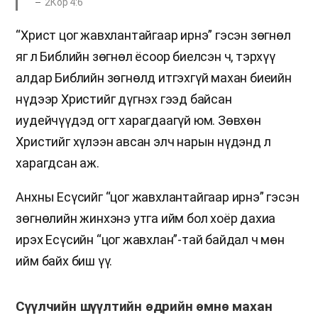
2Кор 4:6
“Христ цог жавхлантайгаар ирнэ” гэсэн зөгнөл
яг л Библийн зөгнөл ёсоор биелсэн ч, тэрхүү
алдар Библийн зөгнөлд итгэхгүй махан биеийн
нүдээр Христийг дүгнэх гээд байсан
иудейчүүдэд огт харагдаагүй юм. Зөвхөн
Христийг хүлээн авсан элч нарын нүдэнд л
харагдсан аж.
Анхны Есүсийг “цог жавхлантайгаар ирнэ” гэсэн
зөгнөлийн жинхэнэ утга ийм бол хоёр дахиа
ирэх Есүсийн “цог жавхлан”-тай байдал ч мөн
ийм байх биш үү.
Сүүлчийн шүүлтийн өдрийн өмнө махан