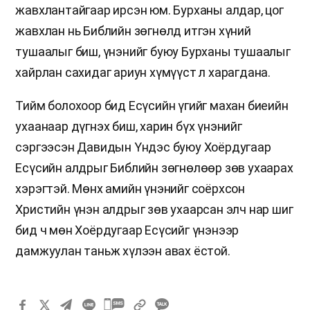
жавхлантайгаар ирсэн юм. Бурханы алдар, цог
жавхлан нь Библийн зөгнөлд итгэн хүний
тушаалыг биш, үнэнийг буюу Бурханы тушаалыг
хайрлан сахидаг ариун хүмүүст л харагдана.
Тийм болохоор бид Есүсийн үгийг махан биеийн
ухаанаар дүгнэх биш, харин бүх үнэнийг
сэргээсэн Давидын Үндэс буюу Хоёрдугаар
Есүсийн алдрыг Библийн зөгнөлөөр зөв ухаарах
хэрэгтэй. Мөнх амийн үнэнийг соёрхсон
Христийн үнэн алдрыг зөв ухаарсан элч нар шиг
бид ч мөн Хоёрдугаар Есүсийг үнэнээр
дамжуулан таньж хүлээн авах ёстой.
카