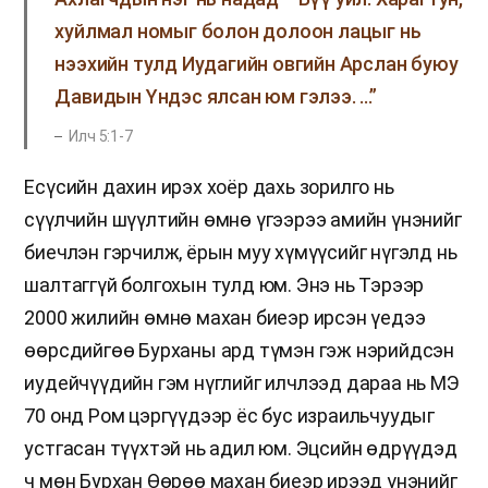
хуйлмал номыг болон долоон лацыг нь
нээхийн тулд Иудагийн овгийн Арслан буюу
Давидын Үндэс ялсан юм гэлээ. …”
Илч 5:1-7
Есүсийн дахин ирэх хоёр дахь зорилго нь
сүүлчийн шүүлтийн өмнө үгээрээ амийн үнэнийг
биечлэн гэрчилж, ёрын муу хүмүүсийг нүгэлд нь
шалтаггүй болгохын тулд юм. Энэ нь Тэрээр
2000 жилийн өмнө махан биеэр ирсэн үедээ
өөрсдийгөө Бурханы ард түмэн гэж нэрийдсэн
иудейчүүдийн гэм нүглийг илчлээд дараа нь МЭ
70 онд Ром цэргүүдээр ёс бус израильчуудыг
устгасан түүхтэй нь адил юм. Эцсийн өдрүүдэд
ч мөн Бурхан Өөрөө махан биеэр ирээд үнэнийг