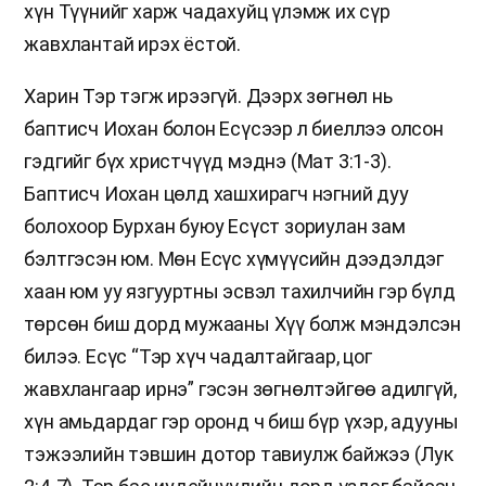
хүн Түүнийг харж чадахуйц үлэмж их сүр
жавхлантай ирэх ёстой.
Харин Тэр тэгж ирээгүй. Дээрх зөгнөл нь
баптисч Иохан болон Есүсээр л биеллээ олсон
гэдгийг бүх христчүүд мэднэ (Мат 3:1-3).
Баптисч Иохан цөлд хашхирагч нэгний дуу
болохоор Бурхан буюу Есүст зориулан зам
бэлтгэсэн юм. Мөн Есүс хүмүүсийн дээдэлдэг
хаан юм уу язгууртны эсвэл тахилчийн гэр бүлд
төрсөн биш дорд мужааны Хүү болж мэндэлсэн
билээ. Есүс “Тэр хүч чадалтайгаар, цог
жавхлангаар ирнэ” гэсэн зөгнөлтэйгөө адилгүй,
хүн амьдардаг гэр оронд ч биш бүр үхэр, адууны
тэжээлийн тэвшин дотор тавиулж байжээ (Лук