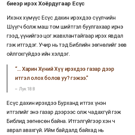
биеэр ирэх Хоёрдугаар Есүс
Ихэнх хүмүүс Есүс дахин ирэхдээ сүүлчийн
Шүүгч болж маш том шийтгэл буулгахаар ирнэ
гээд, үүнийгээ цог жавхлантайгаар ирэх явдал
гэж итгэдэг. Учир нь тэд Библийн зөгнөлийг зөв
ойлгохгүйдээ ийн хэлдэг.
“… Харин Хүний Хүү ирэхдээ газар дээр
итгэл олох болов уу? гэжээ.”
Лук 18:8
Есүс дахин ирэхдээ Бурханд итгэх үнэн
итгэлийг энэ газар дээрээс олж чадахгүй гэж
Библид зөгнөсөн байна. Итгэлгүйгээр хэн ч
аврал авахгүй. Ийм байдалд байхад нь