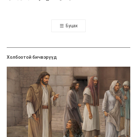
카
오
톡
Буцах
공
유
하
기
Холбоотой бичвэрүүд