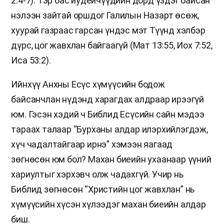
2:4-7). Тэр бас иудейчүүдийн дорд үздэг байсан
нэлээн зайтай оршдог Галилын Назарт өсөж,
хуурай газраас гарсан үндэс мэт Түүнд хэлбэр
дүрс, цог жавхлан байгаагүй (Мат 13:55, Иох 7:52,
Иса 53:2).
Ийнхүү Анхны Есүс хүмүүсийн бодож
байсанчлан нүдэнд харагдах алдраар ирээгүй
юм. Гэсэн хэдий ч Библид Есүсийн сайн мэдээ
тараах талаар “Бурханы алдар илэрхийлэгдэж,
хүч чадалтайгаар ирнэ” хэмээн яагаад
зөгнөсөн юм бол? Махан биеийн ухаанаар үүний
хариултыг хэрхэвч олж чадахгүй. Учир нь
Библид зөгнөсөн “Христийн цог жавхлан” нь
хүмүүсийн хүсэн хүлээдэг махан биеийн алдар
биш.