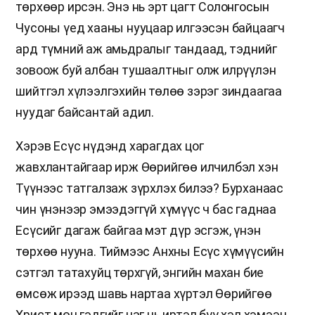
төрхөөр ирсэн. Энэ нь эрт цагт Солонгосын
Чусоны үед хааны нууцаар илгээсэн байцаагч
ард түмний аж амьдралыг тандаад, тэднийг
зовоож буй албан тушаалтныг олж илрүүлэн
шийтгэл хүлээлгэхийн төлөө зэрэг зиндаагаа
нуудаг байсантай адил.
Хэрэв Есүс нүдэнд харагдах цог
жавхлантайгаар ирж Өөрийгөө илчилбэл хэн
Түүнээс татгалзаж зүрхлэх билээ? Бурханаас
чин үнэнээр эмээдэггүй хүмүүс ч бас гаднаа
Есүсийг дагаж байгаа мэт дүр эсгэж, үнэн
төрхөө нууна. Тиймээс Анхны Есүс хүмүүсийн
сэтгэл татахуйц төрхгүй, энгийн махан бие
өмсөж ирээд шавь нартаа хүртэл Өөрийгөө
Христ мөн гэдгийг цаг нь иртэл бүү хэл хэмээн