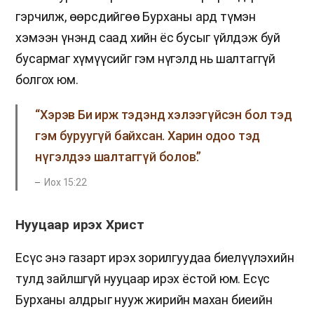
гэрчилж, өөрсдийгөө Бурханы ард түмэн
хэмээн үнэнд саад хийн ёс бусыг үйлдэж буй
бусармаг хүмүүсийг гэм нүгэлд нь шалтаггүй
болгох юм.
“Хэрэв Би ирж тэдэнд хэлээгүйсэн бол тэд
гэм буруугүй байхсан. Харин одоо тэд
нүгэлдээ шалтаггүй болов.”
Иох 15:22
Нууцаар ирэх Христ
Есүс энэ газарт ирэх зорилгуудаа биелүүлэхийн
тулд зайлшгүй нууцаар ирэх ёстой юм. Есүс
Бурханы алдрыг нууж жирийн махан биеийн