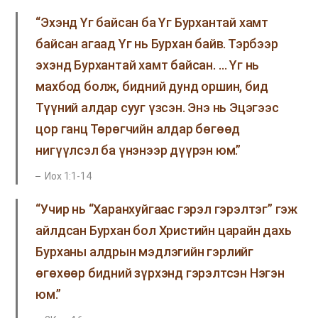
“Эхэнд Үг байсан ба Үг Бурхантай хамт
байсан агаад Үг нь Бурхан байв. Тэрбээр
эхэнд Бурхантай хамт байсан. … Үг нь
махбод болж, бидний дунд оршин, бид
Түүний алдар сууг үзсэн. Энэ нь Эцэгээс
цор ганц Төрөгчийн алдар бөгөөд
нигүүлсэл ба үнэнээр дүүрэн юм.”
Иох 1:1-14
“Учир нь “Харанхуйгаас гэрэл гэрэлтэг” гэж
айлдсан Бурхан бол Христийн царайн дахь
Бурханы алдрын мэдлэгийн гэрлийг
өгөхөөр бидний зүрхэнд гэрэлтсэн Нэгэн
юм.”