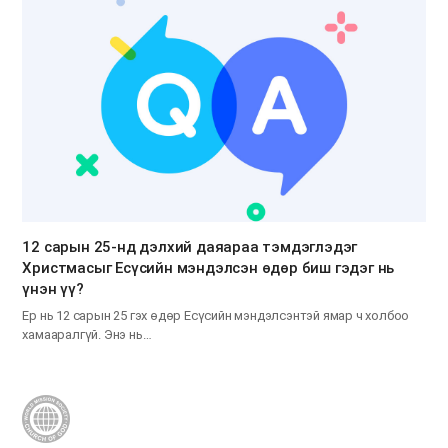
12 сарын 25-нд дэлхий даяараа тэмдэглэдэг
Христмасыг Есүсийн мэндэлсэн өдөр биш гэдэг нь
үнэн үү?
Ер нь 12 сарын 25 гэх өдөр Есүсийн мэндэлсэнтэй ямар ч холбоо
хамааралгүй. Энэ нь…