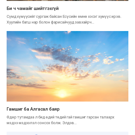
Би ч чамайг шийтгэхгүй
Сүмд хүмүүсийг сургаж байсан Есүсийн өмнө хэсэг хүмүүс ирэв.
Хуулийн багш нар болон фарисайчууд завхайрч…
Гамшиг ба Алгасал баяр
Өдөр тутамдаа л бид өдий төдий гай гамшиг гарсан талаарх
мэдээ мэдээлэл сонсох болж. Элдэв…