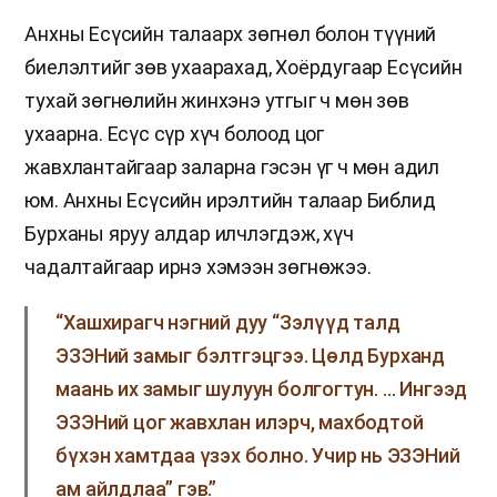
Анхны Есүсийн талаарх зөгнөл болон түүний
биелэлтийг зөв ухаарахад, Хоёрдугаар Есүсийн
тухай зөгнөлийн жинхэнэ утгыг ч мөн зөв
ухаарна. Есүс сүр хүч болоод цог
жавхлантайгаар заларна гэсэн үг ч мөн адил
юм. Анхны Есүсийн ирэлтийн талаар Библид
Бурханы яруу алдар илчлэгдэж, хүч
чадалтайгаар ирнэ хэмээн зөгнөжээ.
“Хашхирагч нэгний дуу “Зэлүүд талд
ЭЗЭНий замыг бэлтгэцгээ. Цөлд Бурханд
маань их замыг шулуун болгогтун. … Ингээд
ЭЗЭНий цог жавхлан илэрч, махбодтой
бүхэн хамтдаа үзэх болно. Учир нь ЭЗЭНий
ам айлдлаа” гэв.”