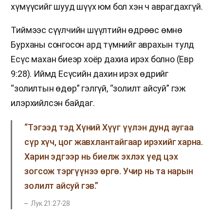
хүмүүсийг шууд шүүх юм бол хэн ч аврагдахгүй.
Тиймээс сүүлчийн шүүлтийн өдрөөс өмнө
Бурханы сонгосон ард түмнийг аврахын тулд
Есүс махан биеэр хоёр дахиа ирэх болно (Евр
9:28). Иймд Есүсийн дахин ирэх өдрийг
“золилтын өдөр” гэлгүй, “золилт айсуй” гэж
илэрхийлсэн байдаг.
“Тэгээд тэд Хүний Хүүг үүлэн дунд аугаа
сүр хүч, цог жавхлантайгаар ирэхийг харна.
Харин эдгээр нь биелж эхлэх үед цэх
зогсож тэргүүнээ өргө. Учир нь та нарын
золилт айсуй гэв.”
Лук 21:27-28