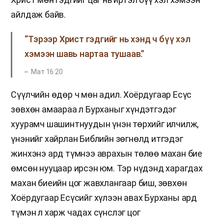
айлдаж байв.
“Тэрээр Христ гэдгийг нь хэнд ч бүү хэл
хэмээн шавь нартаа тушаав.”
Мат 16:20
Сүүлчийн өдөр ч мөн адил. Хоёрдугаар Есүс
зөвхөн амаараа л Бурханыг хүндэтгэдэг
хуурамч шашинтнуудын үнэн төрхийг илчилж,
үнэнийг хайрлан Библийн зөгнөлд итгэдэг
жинхэнэ ард түмнээ аврахын төлөө махан бие
өмсөн нууцаар ирсэн юм. Тэр нүдэнд харагдах
махан биеийн цог жавхлангаар биш, зөвхөн
Хоёрдугаар Есүсийг хүлээн авах Бурханы ард
түмэн л харж чадах сүнслэг цог