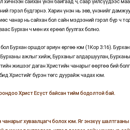
л хичнээн сайхан үнэн байгаад ч, саар үйлсүүдээс ма
ний гэрэл бүдгэрнэ. Харин үнэн нь зөв, үнэнийг дамжу
өс чанар нь сайхан бол сайн мэдээний гэрэл бүр ч то
ваас Бурхан ч мөн их ерөөл буулгах болно.
бол Бурхан оршдог ариун өргөө юм (1Кор 3:16). Бурхан
 Бурханы ажлыг хийж, Бурханыг алдаршуулан, Бурханы
стийн жишээг даган Христийн чанарыг өөртөө бий бол
 бид Христийг бүрэн төгс дуурайж чадах юм.
рондоо Христ Есүст байсан тийм бодолтой бай.
н чанарыг хуваалцагч болох юм. Яг энэхүү шалтгааны