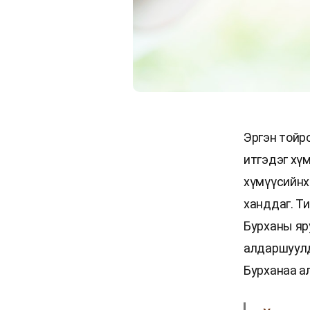
Эргэн тойр
итгэдэг хүм
хүмүүсийнх
ханддаг. Т
Бурханы яр
алдаршуулд
Бурханаа а