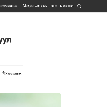
Search
 ажиллагаа
Мэдээ
Шинэ дуу
Кино
Mongolian
Submit
уул
Хуваалцах