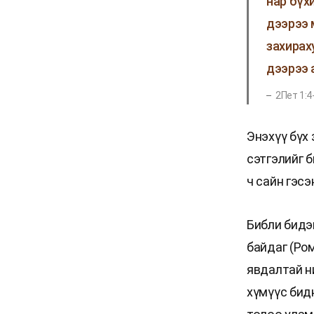
нар бүх
дээрээ 
захирах
дээрээ 
2Пет 1:4
Энэхүү бүх 
сэтгэлийг б
ч сайн гэсэ
Библи бидэн
байдаг (Ром
явдалтай ни
хүмүүс бид