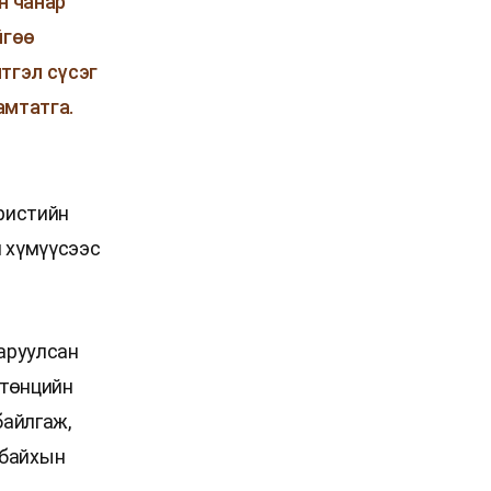
н чанар
йгөө
итгэл сүсэг
амтатга.
Христийн
н хүмүүсээс
ааруулсан
ртөнцийн
байлгаж,
 байхын