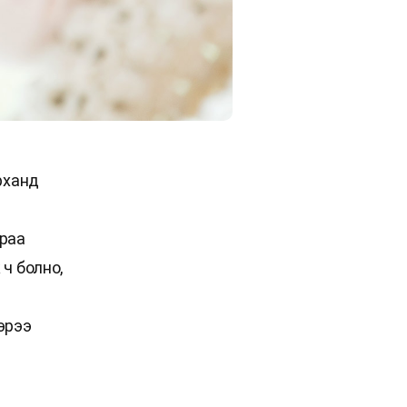
рханд
араа
ч болно,
эрээ