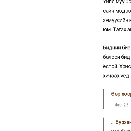
Үйлс муу бо
сайн мэдээ
хүмүүсийн м
юм. Тэгэх а
Бидний бие 
болсон бид
ёстой. Хри
хичээх үед
Өөр хоо
Фил 2:5
… бурха