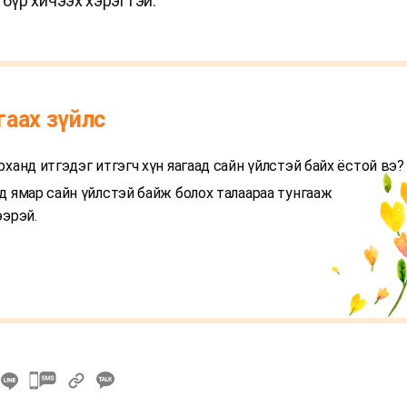
бүр хичээх хэрэгтэй.
гаах зүйлс
рханд итгэдэг итгэгч хүн яагаад сайн үйлстэй байх ёстой вэ?
д ямар сайн үйлстэй байж болох талаараа тунгааж
ээрэй.
카
카