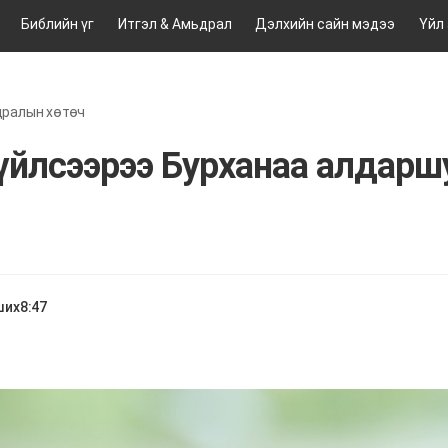
Библийн үг
Итгэл & Амьдрал
Дэлхийн сайн мэдээ
Үйл
дралын хөтөч
үйлсээрээ Бурханаа алдарш
ших
8:47