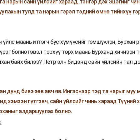
та нарын сайн үйлсийг хараад, тэнгэр дэх Эцэгийг чин
улахын тулд та нарын гэрэл тэдний өмнө тийнхүү гэ
6
 үйлс маань итгэгч бус хүмүүсийг гэмшүүлэн, Бурхан 
үрэг болно гэвэл тэрхүү төрх маань Бурханд хичнээн 
йхан байх билээ? Петр элч бидэнд сайн үйлсийн тал д
ан дунд биеэ зөв авч яв. Ингэснээр тэд та нарыг муу 
ид хэмээн гүтгэвч, сайн үйлсийг чинь хараад Түүний 
рханыг алдаршуулах болно.
2