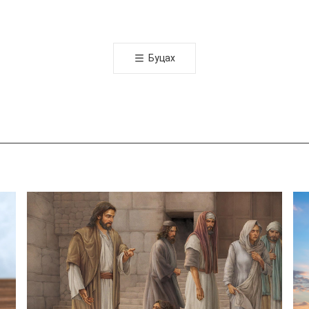
오
톡
공
Буцах
유
하
기