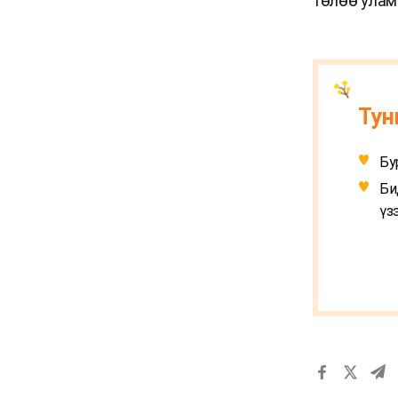
төлөө улам 
Тун
Бу
Би
үз