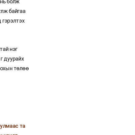
ань болж
улж байгаа
д гэрэлтэх
тай нэг
г дуурайх
гохын төлөө
 улмаас та