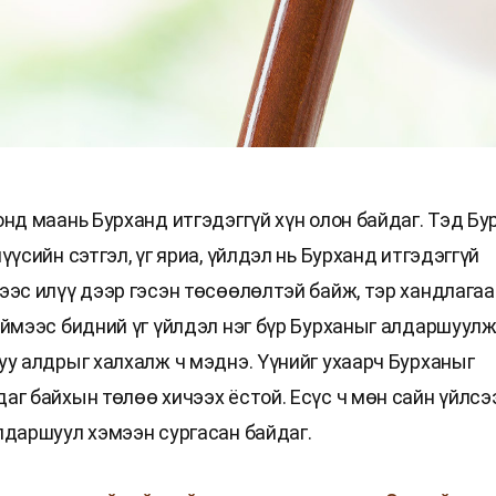
онд маань Бурханд итгэдэггүй хүн олон байдаг. Тэд Бу
үүсийн сэтгэл, үг яриа, үйлдэл нь Бурханд итгэдэггүй
ээс илүү дээр гэсэн төсөөлөлтэй байж, тэр хандлага
иймээс бидний үг үйлдэл нэг бүр Бурханыг алдаршуулж 
уу алдрыг халхалж ч мэднэ. Үүнийг ухаарч Бурханыг
аг байхын төлөө хичээх ёстой. Есүс ч мөн сайн үйлсэ
лдаршуул хэмээн сургасан байдаг.