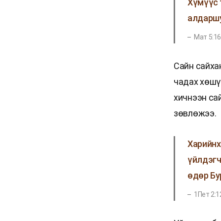
Хүмүүс 
алдаршу
Мат 5:1
Сайн сайхан
чадах хөшү
хичнээн са
зөвлөжээ.
Харийнх
үйлдэгч
өдөр Бу
1Пет 2:1