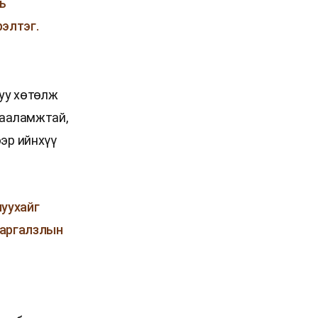
ь
рэлтэг.
руу хөтөлж
тааламжтай,
ээр ийнхүү
муухайг
харгалзлын