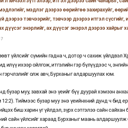
ий л хичээл зүтгэлээр, итгэл дээрээ сайн чанарыг, сай
мэдлэгийг, мэдлэг дээрээ өөрийгөө захирахуйг, өөри
уй дээрээ тэвчээрийг, тэвчээр дээрээ итгэл сүсгийг, 
ах дүүсэг энэрлийг, ах дүүсэг энэрэл дээрээ хайрыг х
-7
зөвт үйлсийг сүмийн гадна ч, дотор ч сахиж үйлдвэл 
ид илүү ихээр ойлгож, итгэлийн гэр бүлүүдээс ч, энгий
н гэрчлэлийг олж авч, Бурханыг алдаршуулах юм.
д бузар муу, завхай энэ үеийг бүү дуурай хэмээн анх
 12:2). Тиймээс бузар муу энэ үеийнхний дунд ч бид е
йцэх биш харин үг үйлдэл, зүрх сэтгэлээ сайн сайхан 
ний сайн үйлсийг хараад Бурханыг маань алдаршуулж