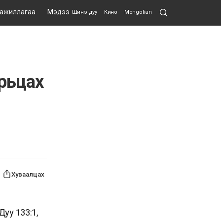
Search
 ажиллагаа
Мэдээ
Шинэ дуу
Кино
Mongolian
Submit
арьцах
Хуваалцах
уу 133:1,