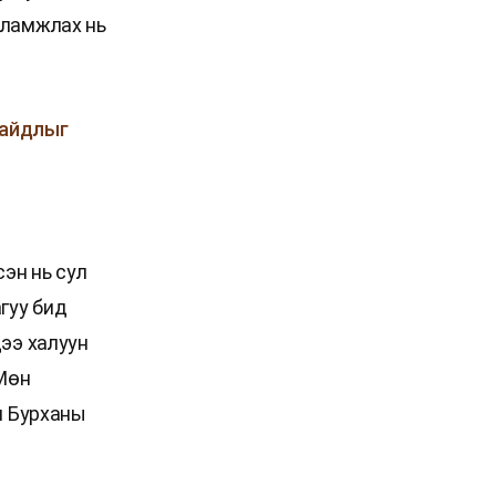
аламжлах нь
байдлыг
сэн нь сул
гуу бид
дээ халуун
 Мөн
н Бурханы