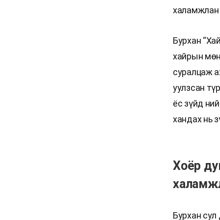
халамжлан 
Бурхан “Хай
хайрын мөн
суралцаж ах
уулзсан түр
ёс зүйд ний
хандах нь з
Хоёр ду
халамж
Бурхан сул