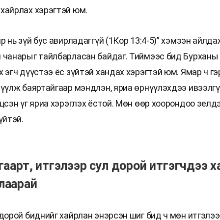
хайрлах хэрэгтэй юм.
р нь зүй бус авирладаггүй (1Кор 13:4-5)” хэмээн айлда
 чанарыг тайлбарласан байдаг. Тиймээс бид Бурханы
 эгч дүүстээ ёс зүйтэй хандах хэрэгтэй юм. Ямар ч гэ
үүлж баяртайгаар мэндлэн, яриа өрнүүлэхдээ ивээлгүй
цсэн үг яриа хэрэглэх ёстой. Мөн өөр хоорондоо эелд
үйтэй.
гаарт, итгэлээр сул дорой итгэгчдээ 
лаарай
 дорой биднийг хайрлан энэрсэн шиг бид ч мөн итгэлээ