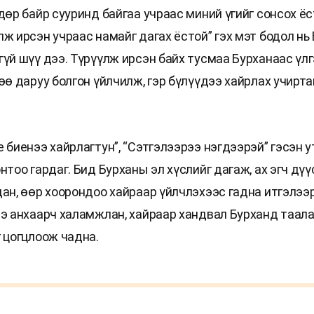
дөр байр сууринд байгаа учраас миний үгийг сонсох ёст
ж ирсэн учраас намайг дагах ёстой” гэх мэт бодол нь
гүй шүү дээ. Түрүүлж ирсэн байх тусмаа Бурханаас үл
өө даруу болгон үйлчилж, гэр бүлүүдээ хайрлах учирт
 биенээ хайрлагтун”, “Сэтгэлээрээ нэгдээрэй” гэсэн у
нтоо гардаг. Бид Бурханы эл хүслийг дагаж, ах эгч дүү
дан, өөр хоорондоо хайраар үйлчлэхээс гадна итгэлээ
ээ анхаарч халамжлан, хайраар хандвал Бурханд таал
г цогцлоож чадна.