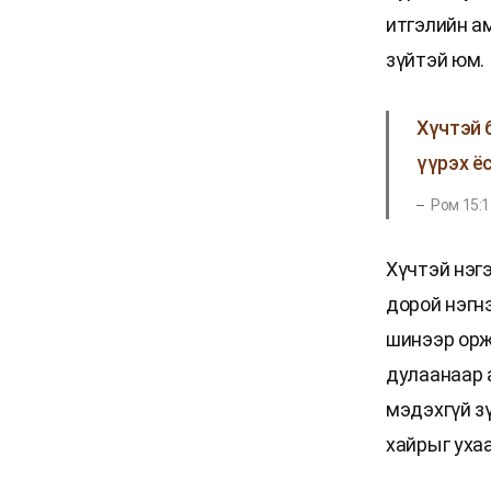
итгэлийн а
зүйтэй юм.
Хүчтэй 
үүрэх ё
Ром 15:1
Хүчтэй нэгэ
дорой нэгн
шинээр орж
дулаанаар 
мэдэхгүй з
хайрыг ухаа