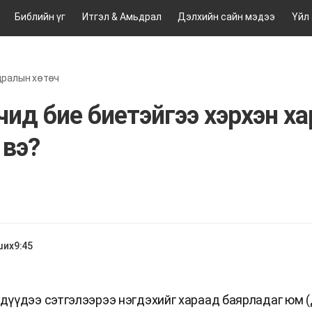
Библийн үг
Итгэл & Амьдрал
Дэлхийн сайн мэдээ
Үйл
дралын хөтөч
чид бие биетэйгээ хэрхэн х
 вэ?
ших
9:45
хдүүдээ сэтгэлээрээ нэгдэхийг хараад баярладаг юм (Д