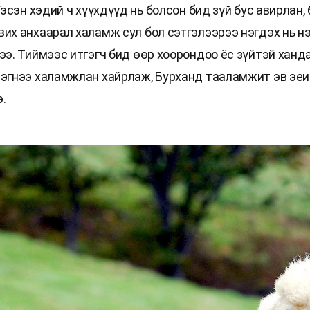
 Гэсэн хэдий ч хүүхдүүд нь болсон бид зүй бус авирлан,
вих анхаарал халамж сул бол сэтгэлээрээ нэгдэх нь нэ
дээ. Тиймээс итгэгч бид өөр хоорондоо ёс зүйтэй ханд
нэгнээ халамжлан хайрлаж, Бурханд тааламжит эв эеи
.