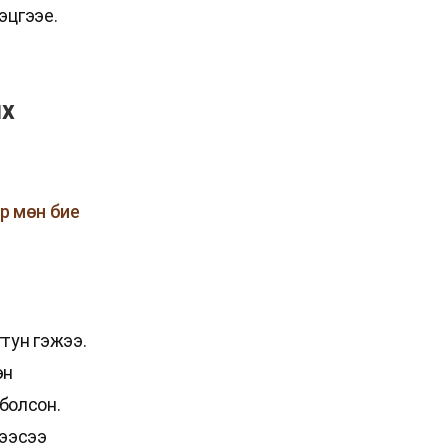
эцгээе.
йх
ар мөн бие
тун гэжээ.
өн
 болсон.
лээсээ