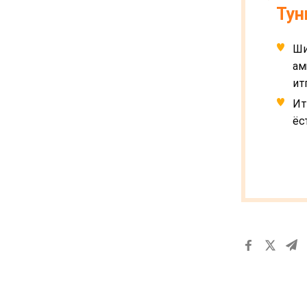
Тун
Ши
ам
ит
Ит
ёс