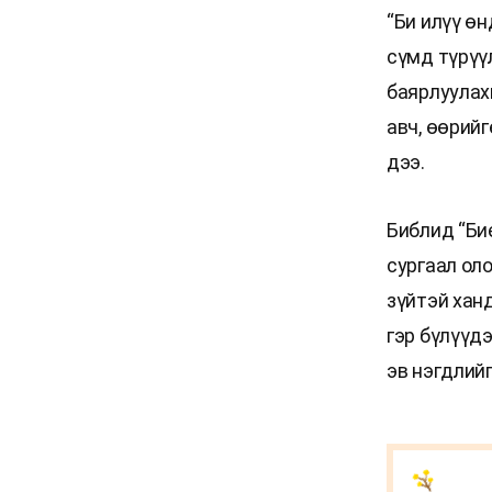
“Би илүү өн
сүмд түрүүл
баярлуулах
авч, өөрийг
дээ.
Библид “Бие
сургаал оло
зүйтэй хан
гэр бүлүүд
эв нэгдлий