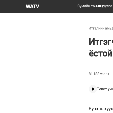
Бурханы
Сүмийн танилцуулга
сүм
дэлхийн
сайн
Итгэлийн амь
мэдээний
авралын
Итгэг
зар
нийгэмлэгийн
ёстой
81,188
үзэлт
Текст ун
Бурхан хүү