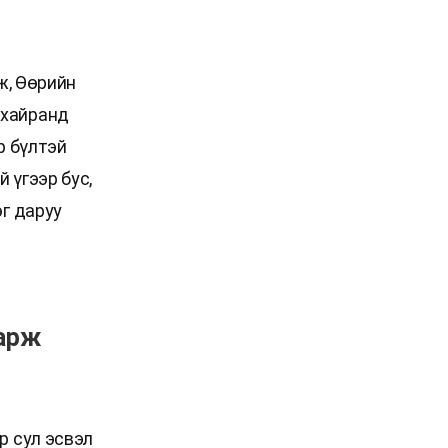
ж, Өөрийн
 хайранд
р бүлтэй
 үгээр бус,
эг даруу
харж
р сул эсвэл