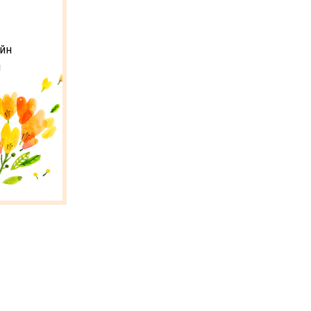
ийн
н