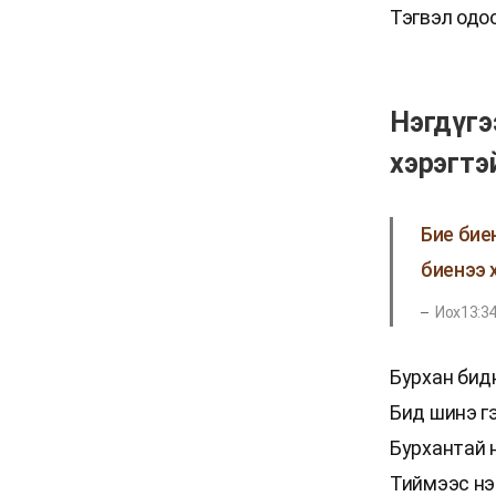
Тэгвэл одоо
Нэгдүгэ
хэрэгтэ
Бие бие
биенээ 
Иох13:3
Бурхан бид
Бид шинэ г
Бурхантай н
Тиймээс нэг