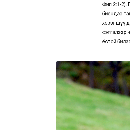
Фил 2:1-2).
биендээ та
хэрэг шүү 
сэтгэлээр 
ёстой билээ