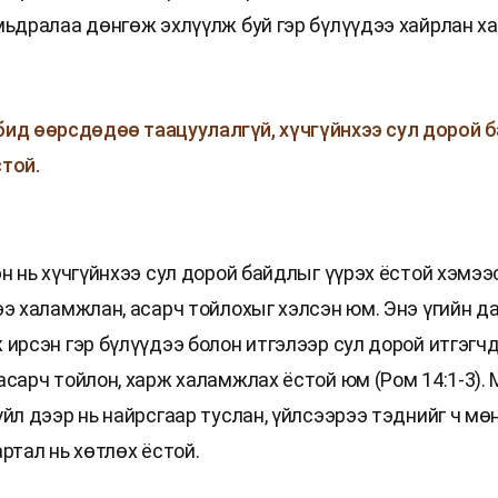
мьдралаа дөнгөж эхлүүлж буй гэр бүлүүдээ хайрлан х
бид өөрсдөдөө таацуулалгүй, хүчгүйнхээ сул дорой 
стой.
н нь хүчгүйнхээ сул дорой байдлыг үүрэх ёстой хэмээ
ээ халамжлан, асарч тойлохыг хэлсэн юм. Энэ үгийн да
 ирсэн гэр бүлүүдээ болон итгэлээр сул дорой итгэгч
асарч тойлон, харж халамжлах ёстой юм (Ром 14:1-3).
үйл дээр нь найрсгаар туслан, үйлсээрээ тэднийг ч мө
ртал нь хөтлөх ёстой.