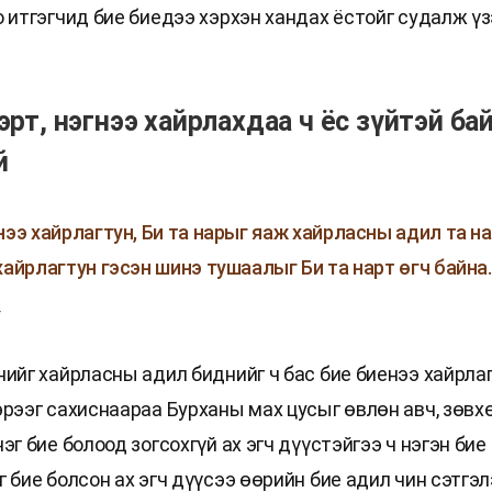
 итгэгчид бие биедээ хэрхэн хандах ёстойг судалж үз
эрт, нэгнээ хайрлахдаа ч ёс зүйтэй ба
й
нээ хайрлагтун, Би та нарыг яаж хайрласны адил та н
хайрлагтун гэсэн шинэ тушаалыг Би та нарт өгч байна.
4
нийг хайрласны адил биднийг ч бас бие биенээ хайрлаг
эрээг сахиснаараа Бурханы мах цусыг өвлөн авч, зөвх
эг бие болоод зогсохгүй ах эгч дүүстэйгээ ч нэгэн бие
 бие болсон ах эгч дүүсээ өөрийн бие адил чин сэтгэ