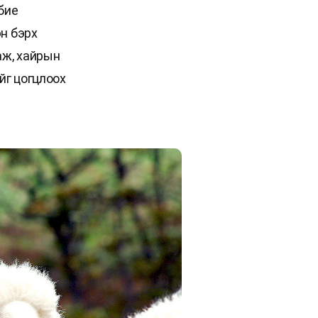
 бие
н бэрх
аж, хайрын
йг цогцлоох