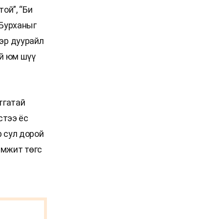
ой”, “Би
 Бурханыг
гэр дуурайл
ай юм шүү
тгатай
стээ ёс
р сул дорой
амжит төгс