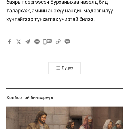
баярыг сэргээсэн Бурханыхаа ивээлд бид
талархаж, амийн энэхүү нандин мэдээг илүү
хүчтэйгээр тунхаглах учиртай билээ.
카
카
오
톡
Буцах
공
유
하
기
Холбоотой бичвэрүүд