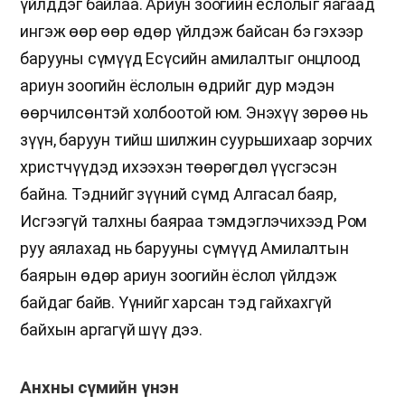
үйлддэг байлаа. Ариун зоогийн ёслолыг яагаад
ингэж өөр өөр өдөр үйлдэж байсан бэ гэхээр
барууны сүмүүд Есүсийн амилалтыг онцлоод
ариун зоогийн ёслолын өдрийг дур мэдэн
өөрчилсөнтэй холбоотой юм. Энэхүү зөрөө нь
зүүн, баруун тийш шилжин суурьшихаар зорчих
христчүүдэд ихээхэн төөрөгдөл үүсгэсэн
байна. Тэднийг зүүний сүмд Алгасал баяр,
Исгээгүй талхны баяраа тэмдэглэчихээд Ром
руу аялахад нь барууны сүмүүд Амилалтын
баярын өдөр ариун зоогийн ёслол үйлдэж
байдаг байв. Үүнийг харсан тэд гайхахгүй
байхын аргагүй шүү дээ.
Анхны сүмийн үнэн