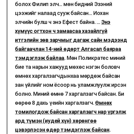
болох Филип элч… мөн бидний Эзэний
цээжийг налаад сууж байсан… Иохан
элчийн булш ч энэ Ефест байна. …
Энэ
хүмүүс огтхон ч замаасаа хазайлгүй
итгэлийн зөв зарчмыг дагаж сайн мэдээнд
байгаачлан 14-ний өдөрт Алгасал баяраа
тэмдэглэж байлаа
. Мөн Поликратес миний
бие та нарын хажууд мөхөс нэгэн боловч
өмнөх харгалзагчдынхаа мөрдөж байсан
зан үйлийг ном ёсоор нь уламжлуулж ирсэн
болно. Миний өмнө 7 харгалзагч байсан. Би
өөрөө 8 дахь үеийн харгалзагч.
Өмнөх
томилогдож байсан харгалзагч нар үргэлж
ард түмэн (иудей хүн) хөрөнгөө
цэвэрлэсэн өдөр тэмдэглэж байсан
.