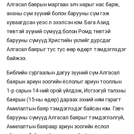
Алгасал баярын маргаан элч нарыг нас барж,
анхны сүм зүүний болон барууны сүм гэж
хуваагдсан үеэс л эхэлсэн юм. Бага Азид
төвтэй зүүний сүмүүд болон Ромд төвтэй
барууны сүмүүд Христийн үхлийг дурсдаг
Алгасал баярыг тус тус өөр өдөрт тэмдэглэдэг
байжээ.
Библийн сургаалын дагуу зүүний сүм Алгасал
баярын ариун зоогийн ёслолыг ариун тооллын
1-р сарын 14-ний орой үйлдэж, Исгээгүй талхны
баярын (15-ны өдөр) дараах эхний ням гарагт
Амилалтын баяр тэмдэглэдэг байсан юм. Гэвч
барууны сүмүүд Алгасал баярыг тэмдэглэлгүй,
Амилалтын баяраар ариун зоогийн ёслол