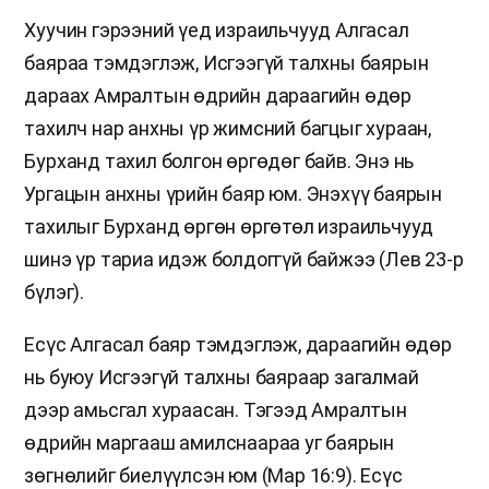
Хуучин гэрээний үед израильчууд Алгасал
баяраа тэмдэглэж, Исгээгүй талхны баярын
дараах Амралтын өдрийн дараагийн өдөр
тахилч нар анхны үр жимсний багцыг хураан,
Бурханд тахил болгон өргөдөг байв. Энэ нь
Ургацын анхны үрийн баяр юм. Энэхүү баярын
тахилыг Бурханд өргөн өргөтөл израильчууд
шинэ үр тариа идэж болдоггүй байжээ (Лев 23-р
бүлэг).
Есүс Алгасал баяр тэмдэглэж, дараагийн өдөр
нь буюу Исгээгүй талхны баяраар загалмай
дээр амьсгал хураасан. Тэгээд Амралтын
өдрийн маргааш амилснаараа уг баярын
зөгнөлийг биелүүлсэн юм (Мар 16:9). Есүс