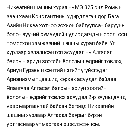
Никеагийн шашны хурал нь МЭ 325 онд Ромын
эзэн хаан Константины удирдлаган дор Бага
Азийн Никеа хотноо зохион байгуулсан барууны
болон зүүний сүмүүдийн удирдагчдын оролцсон
томоохон хэмжээний шашны хурал байв. Уг
хурлаар хэлэлцсэн гол асуудал нь Алгасал
баярын ариун зоогийн ёслолын өдрийг товлох,
Ариун Гуравын сэнтий нэгийг үгүйсгэдэг
Арианизмыг цаашид хэрхэх асуудал байлаа.
Ялангуяа Алгасал баярын ариун зоогийн
ёслолын өдрийг товлох асуудал 2-р зууны дунд
үеэс маргаантай байсан бөгөөд Никеагийн
шашны хурлаар Алгасал баярыг бүрэн
устгаснаар уг маргаан эцэслэсэн юм.