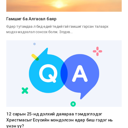
Гамшиг ба Алгасал баяр
Өдөр тутамдаа л бид өдий төдий гай гамшиг гарсан талаарх
мэдээ мэдээлэл сонсох болж. Элдэв…
12 сарын 25-нд дэлхий даяараа тэмдэглэдэг
Христмасыг Есүсийн мэндэлсэн өдөр биш гэдэг нь
үнэн үү?