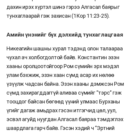
дахин ирэх хүртэл шинэ гэрээ Алгасал баярыг
тунхаглаарай гэж захисан (1Кор 11:23-25).
Амийн үнэнийг бүх дэлхийд тунхаглацгаая
Никеагийн шашны хурал тэдэнд олон талаараа
чухал ач холбогдолтой байв. Константин эзэн
хааны оролцоотойгоор Ром сүмийн эрх мэдэл
улам бэхжиж, эзэн хаан сүмд асар их нөлөө
үзүүлж чадсан байна. Эзэн хааны дэмжсэн Ром
сүмд захирагддаггүй аливаа сүмийг “тэрс” гэж
тооцдог байсан бөгөөд үүний улмаас Бурханы
үгийг дагаж амьдрах гэсэн итгэгчид цөл, уул,
эсвэл агуйд нуугдан Алгасал баяраа тэмдэглэх
шаардлага гарч байв. Гэсэн хэдий ч “Эртний