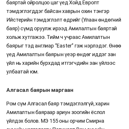
баяртай ойролцоо цаг үед Хойд Европт
тэмдэглэгддэг байсан хаврын охин тэнгэр
Ийстерийн тэмдэглэлт өдрийг (Улаан өндөгний
баяр) сүмд оруулж ирээд Амилалтын баяртай
хольж хутгажээ. Тийм ч учраас Амилалтын
баярыг тэд англиар “Easter” гэж нэрлэдэг. Өнөө
үед Амилалтын баярын үеэр өндөг иддэг зан
үйл нь харийн бурхдад итгэгчдийн зан үйлээс
улбаатай юм.
Алгасал баярын маргаан
Ром сүм Алгасал баяр тэмдэглэлгүй, харин
Амилалтын баяраар ариун зоогийн ёслол
үйлдэх болов. МЭ 155 оны орчим Смирна