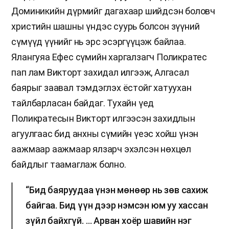
Доминикийн дүрмийг дагахаар шийдсэн боловч
христийн шашны үндэс суурь болсон зүүний
сүмүүд үүнийг нь эрс эсэргүүцэж байлаа.
Ялангуяа Ефес сүмийн харгалзагч Поликратес
пап лам Викторт захидал илгээж, Алгасал
баярыг заавал тэмдэглэх ёстойг хатуухан
тайлбарласан байдаг. Тухайн үед
Поликратесын Викторт илгээсэн захидлын
агуулгаас бид анхны сүмийн үеэс хойш үнэн
аажмаар аажмаар ялзарч эхэлсэн нөхцөл
байдлыг таамаглаж болно.
“Бид баяруудаа үнэн мөнөөр нь зөв сахиж
байгаа. Бид үүн дээр нэмсэн юм уу хассан
зүйл байхгүй. … Арван хоёр шавийн нэг