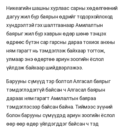
Никеагийн шашны хурлаас сарны хөдөлгөөний
дагуу жил бүр баярын өдрийг тодорхойлоход
хүндрэлтэй гэх шалтгаанаар Амилалтын
баярыг жил бүр хаврын өдөр шөнө тэнцэх
өдрөөс бүтэн сар гарсны дараа тохиох анхны
ням гарагт нь тэмдэглэж байхаар тогтож,
улмаар энэ өдөртөө ариун зоогийн ёслол
үйлдэж байхаар шийдвэрлэжээ.
Барууны сүмүүд тэр болтол Алгасал баярыг
тэмдэглэдэггүй байсан ч Алгасал баярын
дараах ням гарагт Амилалтын баяраа
тэмдэглэсээр байсан байна. Тиймээс зүүний
болон барууны сүмүүдэд ариун зоогийн ёслол
өөр өөр өдөр үйлдэгддэг байсан ч тэд