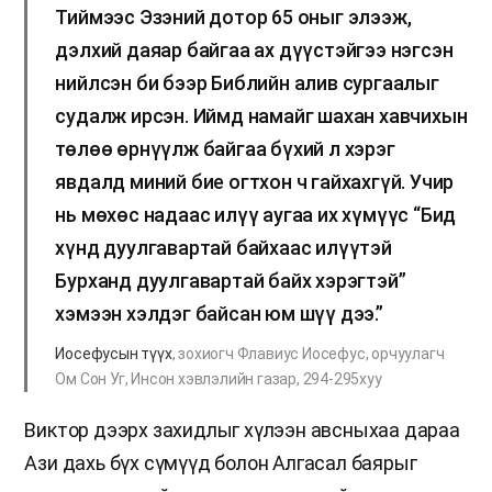
Тиймээс Эзэний дотор 65 оныг элээж,
дэлхий даяар байгаа ах дүүстэйгээ нэгсэн
нийлсэн би бээр Библийн алив сургаалыг
судалж ирсэн. Иймд намайг шахан хавчихын
төлөө өрнүүлж байгаа бүхий л хэрэг
явдалд миний бие огтхон ч гайхахгүй. Учир
нь мөхөс надаас илүү аугаа их хүмүүс “Бид
хүнд дуулгавартай байхаас илүүтэй
Бурханд дуулгавартай байх хэрэгтэй”
хэмээн хэлдэг байсан юм шүү дээ.”
Иосефусын түүх
, зохиогч Флавиус Иосефус, орчуулагч
Ом Сон Уг, Инсон хэвлэлийн газар, 294-295хуу
Виктор дээрх захидлыг хүлээн авсныхаа дараа
Ази дахь бүх сүмүүд болон Алгасал баярыг