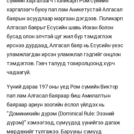
сүмийн харгалзагч Поликарп Ром сүмийн
харгалзагч буюу пап лам Аникетустай Алгасал
баярын асуудлаар маргаан дэгдээв. Поликарп
Алгасал баярыг Есүсийн шавь Иохан болон
бусад олон элчтэй цуг жил бүр тэмдэглэж
ирснээ дурдаад, Алгасал баяр нь Есүсийн үеэс
уламжлагдан ирсэн уламжлал гэдгийг онцлон
тэмдэглэв. Гэвч талууд тохиролцоонд хүрч
чадаагүй.
Үүний дараа 197 оны үед Ром сүмийн Виктор
пап лам Алгасал баяраар биш Амилалтын
баяраар ариун зоогийн ёслол үйлдэх нь
“Доминикийн дүрэм (Dominical Rule: Эзэний
дүрэм)” хэмээгээд, сүмүүдэд үүнийгээ дагаж
мөрдөхийг тулгажээ. Барууны сүмүүд