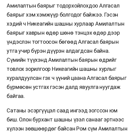
Амилалтын баярыг тодорхойлохдоо Алгасал
баярыг хэм хэмжүүр болгодог байжээ. Гэсэн
хэдий ч Никеагийн шашны хурлаар Амилалтын
баярыг хаврын өдөр шөнө тэнцэх өдөр дээр
үндэслэн тогтоосон бөгөөд Алгасал баярын
утга учир бүрэн дүүрэн алдагдсан байна.
Сүмийн түүхэнд Амилалтын баярын өдрийг
товлох зорилгоор Никеагийн шашны хурлыг
хуралдуулсан гэх ч үүний цаана Алгасал баярыг
бүрмөсөн устгах гэсэн далд явуулга нуугдаж
байгаа.
Сатаны эсэргүүцэл саад ингээд зогссон юм
биш. Олон бурхант шашны үзэл санааг эртнээс
хүлээн зөвшөөрдөг байсан Ром сүм Амилалтын