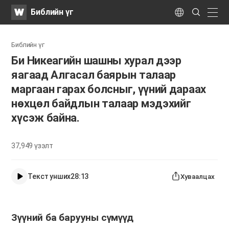
WATV
Search
Библийн үг
Submit
naviga
Language
Библийн үг
Би Никеагийн шашны хурал дээр
яагаад Алгасал баярын талаар
маргаан гарах болсныг, үүний дараах
нөхцөл байдлын талаар мэдэхийг
хүсэж байна.
37,949
үзэлт
Текст унших
28:13
Хуваалцах
Зүүний ба барууны сүмүүд