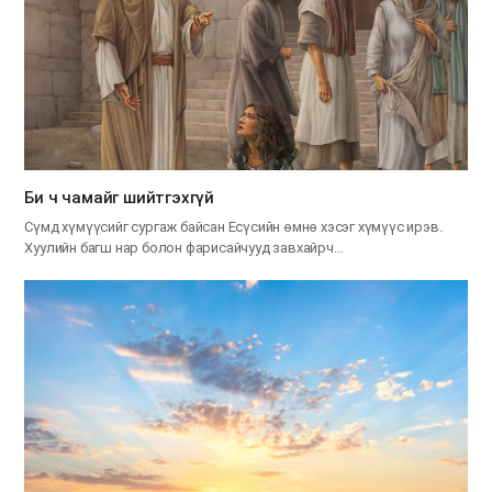
Би ч чамайг шийтгэхгүй
Сүмд хүмүүсийг сургаж байсан Есүсийн өмнө хэсэг хүмүүс ирэв.
Хуулийн багш нар болон фарисайчууд завхайрч…