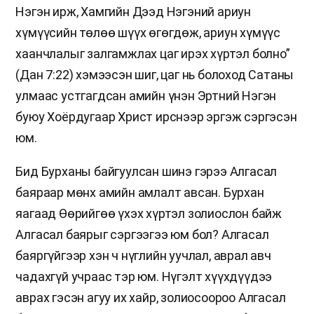
Нэгэн ирж, Хамгийн Дээд Нэгэний ариун
хүмүүсийн төлөө шүүх өгөгдөж, ариун хүмүүс
хаанчлалыг залгамжлах цаг ирэх хүртэл болно”
(Дан 7:22) хэмээсэн шиг, цаг нь болоход Сатаны
улмаас устгагдсан амийн үнэн Эртний Нэгэн
буюу Хоёрдугаар Христ ирснээр эргэж сэргэсэн
юм.
Бид Бурханы байгуулсан шинэ гэрээ Алгасал
баяраар мөнх амийн амлалт авсан. Бурхан
яагаад Өөрийгөө үхэх хүртэл золиослон байж
Алгасал баярыг сэргээгээ юм бол? Алгасал
баяргүйгээр хэн ч нүглийн уучлал, аврал авч
чадахгүй учраас тэр юм. Нүгэлт хүүхдүүдээ
аврах гэсэн агуу их хайр, золиосоороо Алгасал