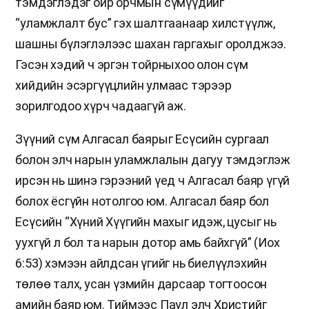
тэмдэглэдэг ойр орчмын сүмүүдийг
“уламжлалт бус” гэх шалтгаанаар хилстүүлж,
шашны бүлэглэлээс шахан гаргахыг оролджээ.
Гэсэн хэдий ч эргэн тойрныхоо олон сүм
хийдийн эсэргүүцлийн улмаас тэрээр
зорилгодоо хүрч чадаагүй аж.
Зүүний сүм Алгасал баярыг Есүсийн сургаал
болон элч нарын уламжлалын дагуу тэмдэглэж
ирсэн нь шинэ гэрээний үед ч Алгасал баяр үгүй
болох ёсгүйн нотолгоо юм. Алгасал баяр бол
Есүсийн “Хүний Хүүгийн махыг идэж, цусыг нь
уухгүй л бол та нарын дотор амь байхгүй” (Иох
6:53) хэмээн айлдсан үгийг нь биелүүлэхийн
төлөө талх, усан үзмийн дарсаар тогтоосон
амийн баяр юм. Тиймээс Паул элч Христийг