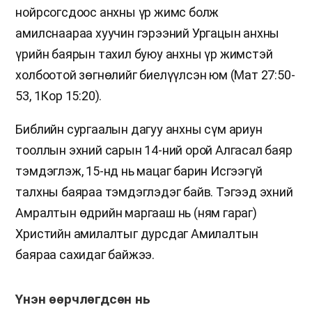
нойрсогсдоос анхны үр жимс болж
амилснаараа хуучин гэрээний Ургацын анхны
үрийн баярын тахил буюу анхны үр жимстэй
холбоотой зөгнөлийг биелүүлсэн юм (Мат 27:50-
53, 1Кор 15:20).
Библийн сургаалын дагуу анхны сүм ариун
тооллын эхний сарын 14-ний орой Алгасал баяр
тэмдэглэж, 15-нд нь мацаг барин Исгээгүй
талхны баяраа тэмдэглэдэг байв. Тэгээд эхний
Амралтын өдрийн маргааш нь (ням гараг)
Христийн амилалтыг дурсдаг Амилалтын
баяраа сахидаг байжээ.
Үнэн өөрчлөгдсөн нь