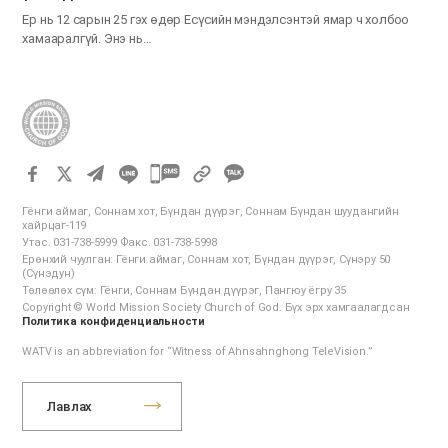
Ер нь 12 сарын 25 гэх өдөр Есүсийн мэндэлсэнтэй ямар ч холбоо
хамааралгүй. Энэ нь…
카
카
Гёнги аймаг, Соннам хот, Бүндан дүүрэг, Соннам Бүндан шуудангийн
오
хайрцаг-119
Утас. 031-738-5999 Факс. 031-738-5998
톡
Ерөнхий чуулган: Гёнги аймаг, Соннам хот, Бүндан дүүрэг, Сүнэру 50
공
(Сүнэдун)
Төлөөлөх сүм: Гёнги, Соннам Бүндан дүүрэг, Пангюу ёгру 35
유
Copyright © World Mission Society Church of God. Бүх эрх хамгаалагдсан
하
Политика конфиденциальности
기
WATV is an abbreviation for “Witness of Ahnsahnghong TeleVision.”
Лавлах