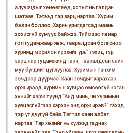
алуурчдыг хөнөөгөөд, хотыг нь галдан
шатаав. Тэгээд тэр зарц нартаа “Хурим
бэлэн боллоо. Харин уригдагсад маань
зохисгүй хүмүүс байжээ. Тиймээс та нар
гол гудамжаар явж, тааралдсан болгоноо
хуримд морилон ирэхийг урь” гэхэд тэр
зарц нар гудамжинд гарч, тааралдсан сайн
муу бүгдийг цуглуулав. Хуримын танхим
зочдоор дүүрчээ. Хаан зочдыг харахаар
орж ирээд, хуримын хувцас өмсөөгүй нэгэн
хүнийг харж түүнд “Анд минь, чи хуримын
хувцасгүйгээр хэрхэн энд орж ирэв?” гэхэд
тэр үг дуугүй байв. Тэгтэл хаан албат
нартаа “Гар хөлийг нь хүлээд гаднах
харанхуйд хая. Тэнд уйлаан, шүд хавирах нь