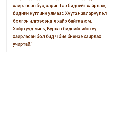
хайрласан бус, харин Тэр биднийг хайрлаж,
бидний нүглийн улмаас Хүүгээ эвлэрүүлэл
болгон илгээсэнд л хайр байгаа юм.
Хайртууд минь, Бурхан биднийг ийнхүү
хайрласан бол бид ч бие биенээ хайрлах
учиртай.”
1Иох 4:7-11
Бурхан хайр болохоор бид бие биеэ хайрлах нь
Христийг өмсөх арга юм. Хүүхдүүд нь болсон
бид Эцэг Эхийнхээ үзүүлдэг хайрыг ах эгч дүү
нартайгаа хуваан, тэрхүү золиосын замыг даган
явахад хайр болсон Эцэг Эхийгээ өмсөж чадна.
Эс хайрлагч нь Бурханыг таньдаггүй. Тиймдээ ч