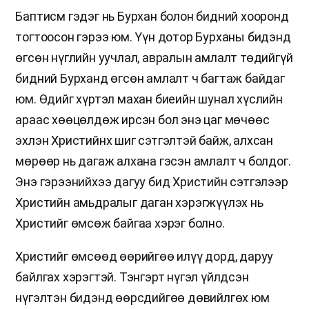
Баптисм гэдэг нь Бурхан болон бидний хооронд
тогтоосон гэрээ юм. Үүн дотор Бурханы бидэнд
өгсөн нүглийн уучлал, авралын амлалт төдийгүй
бидний Бурханд өгсөн амлалт ч багтаж байдаг
юм. Өдийг хүртэл махан биеийн шунал хүслийн
араас хөөцөлдөж ирсэн бол энэ цаг мөчөөс
эхлэн Христийнх шиг сэтгэлтэй байж, алхсан
мөрөөр нь дагаж алхана гэсэн амлалт ч болдог.
Энэ гэрээнийхээ дагуу бид Христийн сэтгэлээр
Христийн амьдралыг даган хэрэгжүүлэх нь
Христийг өмсөж байгаа хэрэг болно.
Христийг өмсөөд өөрийгөө илүү дорд, даруу
байлгах хэрэгтэй. Тэнгэрт нүгэл үйлдсэн
нүгэлтэн бидэнд өөрсдийгөө дөвийлгөх юм