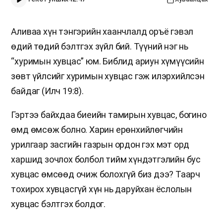
Аливаа хүн тэнгэрийн хаанчлалд оръё гэвэл
өдий төдий бэлтгэх зүйл бий. Түүний нэг нь
“хуримын хувцас” юм. Библид ариун хүмүүсийн
зөвт үйлсийг хуримын хувцас гэж илэрхийлсэн
байдаг (Илч 19:8).
Гэртээ байхдаа биеийн тамирын хувцас, богино
өмд өмсөж болно. Харин ерөнхийлөгчийн
урилгаар засгийн газрын ордон гэх мэт орд
харшид зочлох болбол тийм хүндэтгэлийн бус
хувцас өмсөөд очиж болохгүй биз дээ? Таарч
тохирох хувцасгүй хүн нь даруйхан ёслолын
хувцас бэлтгэх болдог.