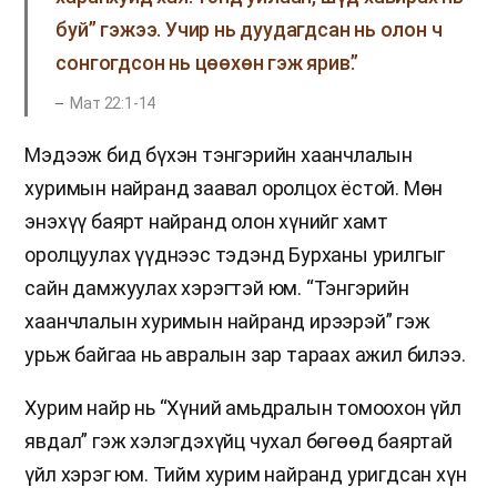
буй” гэжээ. Учир нь дуудагдсан нь олон ч
сонгогдсон нь цөөхөн гэж ярив.”
Мат 22:1-14
Мэдээж бид бүхэн тэнгэрийн хаанчлалын
хуримын найранд заавал оролцох ёстой. Мөн
энэхүү баярт найранд олон хүнийг хамт
оролцуулах үүднээс тэдэнд Бурханы урилгыг
сайн дамжуулах хэрэгтэй юм. “Тэнгэрийн
хаанчлалын хуримын найранд ирээрэй” гэж
урьж байгаа нь авралын зар тараах ажил билээ.
Хурим найр нь “Хүний амьдралын томоохон үйл
явдал” гэж хэлэгдэхүйц чухал бөгөөд баяртай
үйл хэрэг юм. Тийм хурим найранд уригдсан хүн