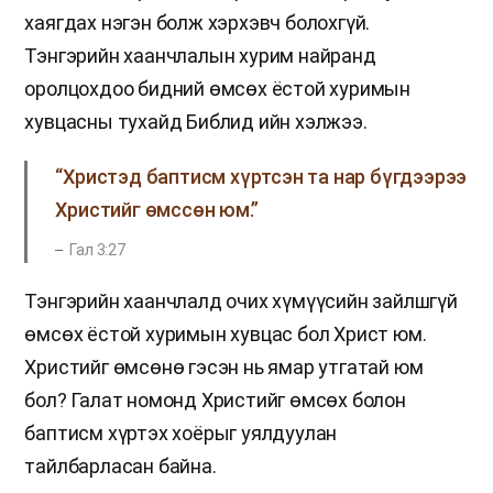
хаягдах нэгэн болж хэрхэвч болохгүй.
Тэнгэрийн хаанчлалын хурим найранд
оролцохдоо бидний өмсөх ёстой хуримын
хувцасны тухайд Библид ийн хэлжээ.
“Христэд баптисм хүртсэн та нар бүгдээрээ
Христийг өмссөн юм.”
Гал 3:27
Тэнгэрийн хаанчлалд очих хүмүүсийн зайлшгүй
өмсөх ёстой хуримын хувцас бол Христ юм.
Христийг өмсөнө гэсэн нь ямар утгатай юм
бол? Галат номонд Христийг өмсөх болон
баптисм хүртэх хоёрыг уялдуулан
тайлбарласан байна.