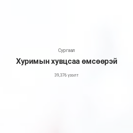
Сургаал
Хуримын хувцсаа өмсөөрэй
39,376
үзэлт
April
20,
2022