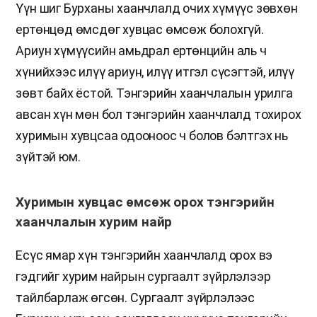
Үүн шиг Бурханы хаанчлалд очих хүмүүс зөвхөн
ертөнцөд өмсдөг хувцас өмсөж болохгүй.
Ариун хүмүүсийн амьдрал ертөнцийн аль ч
хүнийхээс илүү ариун, илүү итгэл сүсэгтэй, илүү
зөвт байх ёстой. Тэнгэрийн хаанчлалын урилга
авсан хүн мөн бол тэнгэрийн хаанчлалд тохирох
хуримын хувцсаа одооноос ч болов бэлтгэх нь
зүйтэй юм.
Хуримын хувцас өмсөж орох тэнгэрийн
хаанчлалын хурим найр
Есүс ямар хүн тэнгэрийн хаанчлалд орох вэ
гэдгийг хурим найрын сургаалт зүйрлэлээр
тайлбарлаж өгсөн. Сургаалт зүйрлэлээс