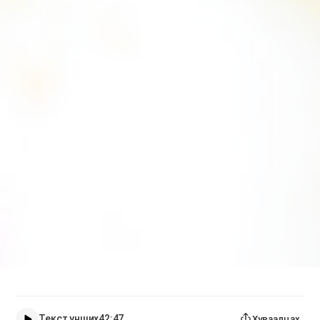
Текст унших
42:47
Хуваалцах