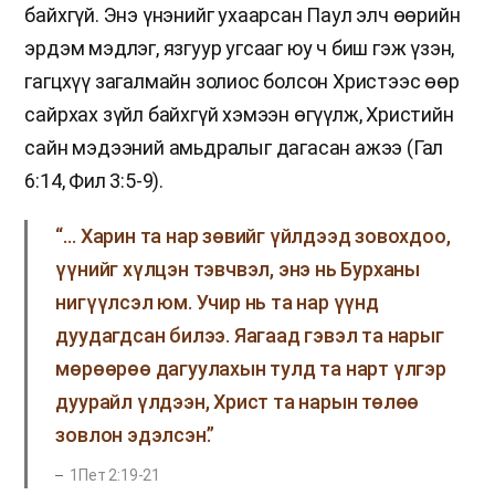
байхгүй. Энэ үнэнийг ухаарсан Паул элч өөрийн
эрдэм мэдлэг, язгуур угсааг юу ч биш гэж үзэн,
гагцхүү загалмайн золиос болсон Христээс өөр
сайрхах зүйл байхгүй хэмээн өгүүлж, Христийн
сайн мэдээний амьдралыг дагасан ажээ (Гал
6:14, Фил 3:5-9).
“… Харин та нар зөвийг үйлдээд зовохдоо,
үүнийг хүлцэн тэвчвэл, энэ нь Бурханы
нигүүлсэл юм. Учир нь та нар үүнд
дуудагдсан билээ. Яагаад гэвэл та нарыг
мөрөөрөө дагуулахын тулд та нарт үлгэр
дуурайл үлдээн, Христ та нарын төлөө
зовлон эдэлсэн.”
1Пет 2:19-21