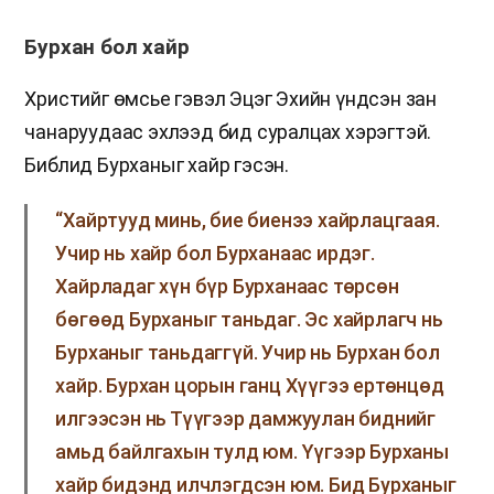
Бурхан бол хайр
Христийг өмсье гэвэл Эцэг Эхийн үндсэн зан
чанаруудаас эхлээд бид суралцах хэрэгтэй.
Библид Бурханыг хайр гэсэн.
“Хайртууд минь, бие биенээ хайрлацгаая.
Учир нь хайр бол Бурханаас ирдэг.
Хайрладаг хүн бүр Бурханаас төрсөн
бөгөөд Бурханыг таньдаг. Эс хайрлагч нь
Бурханыг таньдаггүй. Учир нь Бурхан бол
хайр. Бурхан цорын ганц Хүүгээ ертөнцөд
илгээсэн нь Түүгээр дамжуулан биднийг
амьд байлгахын тулд юм. Үүгээр Бурханы
хайр бидэнд илчлэгдсэн юм. Бид Бурханыг