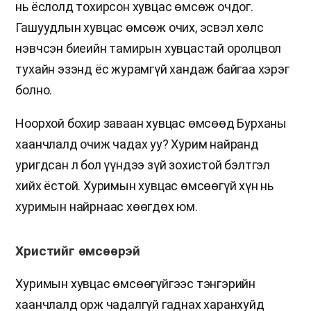
нь ёслолд тохирсон хувцас өмсөж очдог.
Гашуудлын хувцас өмсөж очих, эсвэл хөлс
нэвчсэн биеийн тамирын хувцастай оролцвол
тухайн эзэнд ёс журамгүй хандаж байгаа хэрэг
болно.
Ноорхой бохир заваан хувцас өмсөөд Бурханы
хаанчлалд очиж чадах уу? Хурим найранд
уригдсан л бол үүндээ зүй зохистой бэлтгэл
хийх ёстой. Хуримын хувцас өмсөөгүй хүн нь
хуримын найрнаас хөөгдөх юм.
Христийг өмсөөрэй
Хуримын хувцас өмсөөгүйгээс тэнгэрийн
хаанчлалд орж чадалгүй гаднах харанхуйд