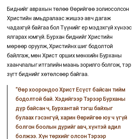
Биднийг аврахын төлөө Өөрийгөө золиосолсон
Христийн амьдралаас жишээ авч дагаж
чадахгүй байгаа бол Түүнийг ер мэдэхгүй хүнээс
ялгарах юмгүй. Бурхан биднийг Христийн
мөрөөр оруулж, Христийнх шиг бодолтой
байлгаж, мөн Христ орших мөнхийн Бурханы
хаанчлалыг итгэлийн маань зорилго болгож, тэр
зүгт биднийг хөтөлсөөр байгаа.
“Өөр хоорондоо Христ Есүст байсан тийм
бодолтой бай. Хэдийгээр Тэрээр Бурханы
дүр байсан ч, Бурхантай тэгш байхыг
булаах гэсэнгүй, харин Өөрийгөө юу ч үгүй
болгон боолын дүрийг авч, хүнтэй адил
болжээ. Хүн төрхийг олсон Тэрээр