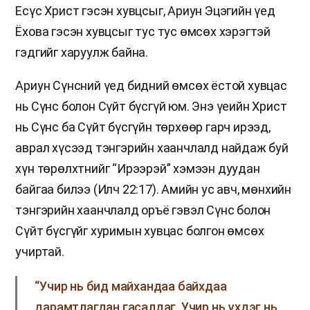
Есүс Христ гэсэн хувцсыг, Ариун Эцэгийн үед
Ёхова гэсэн хувцсыг тус тус өмсөх хэрэгтэй
гэдгийг харуулж байна.
Ариун Сүнсний үед бидний өмсөх ёстой хувцас
нь Сүнс болон Сүйт бүсгүй юм. Энэ үеийн Христ
нь Сүнс ба Сүйт бүсгүйн төрхөөр гарч ирээд,
аврал хүсээд тэнгэрийн хаанчлалд найдаж буй
хүн төрөлхтнийг “Ирээрэй” хэмээн дуудан
байгаа билээ (Илч 22:17). Амийн ус авч, мөнхийн
тэнгэрийн хаанчлалд оръё гэвэл Сүнс болон
Сүйт бүсгүйг хуримын хувцас болгон өмсөх
учиртай.
“Учир нь бид майхандаа байхдаа
дарамтлагдан гасалдаг. Учир нь үхдэг нь