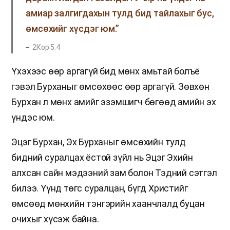
амиар залгигдахын тулд бид тайлахыг бус,
өмсөхийг хүсдэг юм.”
2Кор 5:4
Үхэхээс өөр аргагүй бид мөнх амьтай болъё
гэвэл Бурханыг өмсөхөөс өөр аргагүй. Зөвхөн
Бурхан л мөнх амийг эзэмшигч бөгөөд амийн эх
үндэс юм.
Эцэг Бурхан, Эх Бурханыг өмсөхийн тулд
бидний суралцах ёстой зүйл нь Эцэг Эхийн
алхсан сайн мэдээний зам болон Тэдний сэтгэл
билээ. Үүнд төгс суралцан, бүгд Христийг
өмсөөд мөнхийн тэнгэрийн хаанчлалд буцан
очихыг хүсэж байна.