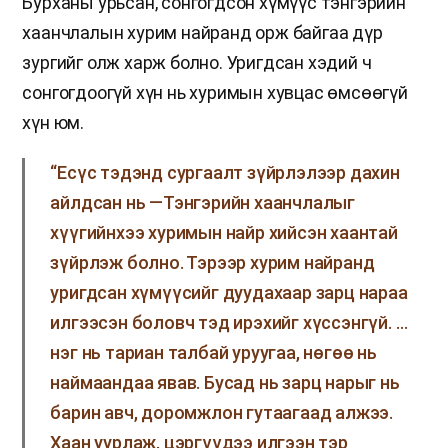
Бурханы урьсан, сонгогдсон хүмүүс тэнгэрийн
хаанчлалын хурим найранд орж байгаа дүр
зургийг олж харж болно. Уригдсан хэдий ч
сонгогдоогүй хүн нь хуримын хувцас өмсөөгүй
хүн юм.
“Есүс тэдэнд сургаалт зүйрлэлээр дахин
айлдсан нь —Тэнгэрийн хаанчлалыг
хүүгийнхээ хуримын найр хийсэн хаантай
зүйрлэж болно. Тэрээр хурим найранд
уригдсан хүмүүсийг дуудахаар зарц нараа
илгээсэн боловч тэд ирэхийг хүссэнгүй. …
нэг нь тариан талбай уруугаа, нөгөө нь
наймаандаа явав. Бусад нь зарц нарыг нь
барин авч, доромжлон гутаагаад алжээ.
Хаан уурлаж, цэргүүдээ илгээн тэр