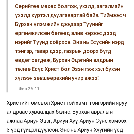
Өөрийгөө мөхөс болгож, үхэлд, загалмайн
үхэлд хүртэл дуулгавартай байв. Тиймээс ч
Бурхан үлэмжийн дээдээр Түүнийг
өргөмжилсөн бөгөөд алив нэрээс дээд
нэрийг Түүнд соёрхов. Энэ нь Есүсийн нэрд
тэнгэр, газар дээр, газрын доорх бүгд
өвдөг сөгдөж, Бурхан Эцэгийн алдрын
төлөө Есүс Христ бол Эзэн гэж хэл бүхэн
хүлээн зөвшөөрөхийн учир ажээ.”
Фил 2:5-11
Христийг өмсвөл Христтэй хамт тэнгэрийн яруу
алдраас хуваалцах болно. Бурхан авралын
ажлаа Ариун Эцэг, Ариун Хүү, Ариун Сүнс хэмээх
3 үед гүйцэлдүүлсэн. Энэ нь Ариун Хүүгийн үед