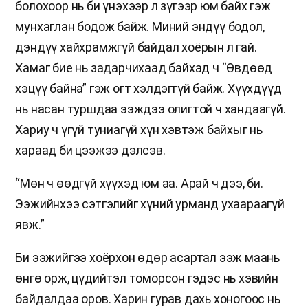
болохоор нь би үнэхээр л зүгээр юм байх гэж
мунхаглан бодож байж. Миний эндүү бодол,
дэндүү хайхрамжгүй байдал хоёрын л гай.
Хамаг бие нь задарчихаад байхад ч “Өвдөөд
хэцүү байна” гэж огт хэлдэггүй байж. Хүүхдүүд
нь насан туршдаа ээждээ олигтой ч хандаагүй.
Хариу ч үгүй туниагүй хүн хэвтэж байхыг нь
хараад би цээжээ дэлсэв.
“Мөн ч өөдгүй хүүхэд юм аа. Арай ч дээ, би.
Ээжийнхээ сэтгэлийг хүний урманд ухаараагүй
явж.”
Би ээжийгээ хоёрхон өдөр асартал ээж маань
өнгө орж, цүдийтэл томорсон гэдэс нь хэвийн
байдалдаа оров. Харин гурав дахь хоногоос нь