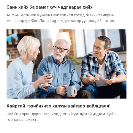
Сайн хийх ба хамаг хүч чадлаараа хийх
АНУ-ын Иллиной мужийн Нейпервилл хотод биеийн тамирын
хичээл ордог Фил Лолер сурагчдынхаа эрүүл мэндийн төлөө…
Хайртай гэрийнхнээ халуун цайгаар дайлцгаая!
Цай бол өрнө дорны аль ч үндэстний уух дуртай унд юм. Цайны
гоё тансаг амтыг…