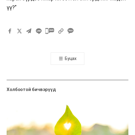
үү?”
카
카
오
톡
Буцах
공
유
하
기
Холбоотой бичвэрүүд