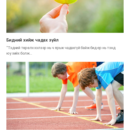
​Бидний хийж чадах зүйл
“Тэдний төрөлх хэлээр нь ч ярьж чадахгүй байж бид ер нь тэнд
юу хийх болж…