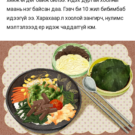
маань нэг байсан даа. Гэвч би 10 жил бибимбаб
идээгүй ээ. Харахаар л хоолой зангирч, нулимс
мэлтэлзээд ер идэж чаддаггүй юм.