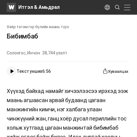
WATV
Search
Итгэл & Амьдрал
Submit
naviga
Language
Хайр татам гэр бүлийн маань түүх
Бибимбаб
Солонгос, Инчон
38,744
үзэлт
Текст унших
6:56
Хуваалцах
Хүүхэд байхад намайг хичээлээсээ ирэхэд ээж
маань агшаасан арвай будаанд цагаан
манжингийн кимчи, нэг халбага улаан
чинжүүний жан, ганц хоёр дусал периллийн тос
хольж хутгаад цагаан манжинтай бибимбаб
хийж өгдөг байж билээ. Идэх дуртай хоолны