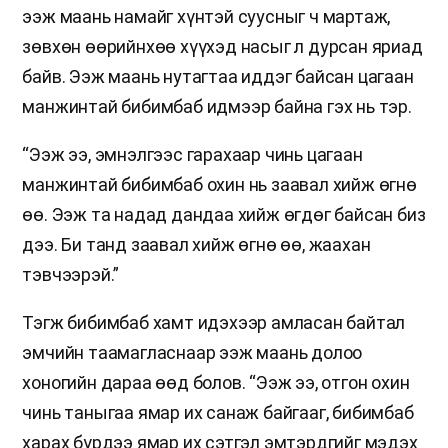
ээж маань намайг хүнтэй суусныг ч мартаж,
зөвхөн өөрийнхөө хүүхэд насыг л дурсан яриад
байв. Ээж маань нутагтаа иддэг байсан цагаан
манжинтай бибимбаб идмээр байна гэх нь тэр.
“Ээж ээ, эмнэлгээс гарахаар чинь цагаан
манжинтай бибимбаб охин нь заавал хийж өгнө
өө. Ээж та надад дандаа хийж өгдөг байсан биз
дээ. Би танд заавал хийж өгнө өө, жаахан
тэвчээрэй.”
Тэгж бибимбаб хамт идэхээр амласан байтал
эмчийн таамагласнаар ээж маань долоо
хоногийн дараа өөд болов. “Ээж ээ, отгон охин
чинь таныгаа ямар их санаж байгааг, бибимбаб
харах бүрдээ ямар их сэтгэл эмтэрдгийг мэдэх