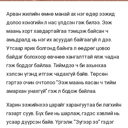
Арван жилийн өмнө манай ах нэг өдөр ээжид
долоо хоногийн л нас үлдсэн гэж билээ. Ээж
маань хорт хавдартайгаа тэмцэж байсан ч
амьдралд нь нэг их асуудал байгаагүй л дээ.
Утсаар ярих болгонд байнга л өөдрөг цовоо
байдаг болохоор өвчнөө хангалттай ялж чадна
гэж боддог байлаа. Тиймдээ ч би ахынхаа
хэлсэн үгэнд итгэж чадахгүй байв. Төрсөн
гэртээ очин очтолоо “Ээж маань яасан ч тийм
амархан унахгүй” гэж л бодож байлаа.
Харин ээжийнхээ царайг харангуутаа би лагхийн
газарт суув. Бүх бие нь шарлаж, гэдэс хэвлий нь
усаар дүүрсэн байв. Үргэлж “Зүгээр ээ” гэдэг