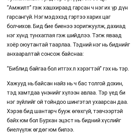
“Амжилт” гэж хашхираад гарсан ч нэг их үр дүн
гарсангүй. Нэг мэдэхэд гэртээ харих цаг
болчихов. Бид бие биенээ зоригжуулж, дахиад
нэг хүнд тунхаглая гэж шийдлээ. Тэгж яваад
хоёр оюутантай таарлаа. Тэдний нэг нь биднийг
анхааралтай сонсож байснаа:
“Библид байгаа бол итгэх л хэрэгтэй” гэх нь тэр.
Хажууд нь байсан найз нь ч бас толгой дохин,
тэд хамтдаа үнэнийг хүлээн авлаа. Тэр үед би
нэг зүйлийг ой тойндоо шингэтэл ухаарсан даа.
Хэрэв бид шантарч бууж өгөхгүй, тэвчээртэй
байх юм бол Бурхан эцэст нь бидний хүслийг
биелүүлж өгдөг юм билээ.