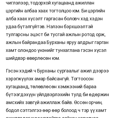
чиглэлээр, тодорхой хугацаанд ажиллан
цэргийн албаа хаах тогтолцоо юм. Би цэргийн
алба хаах хүсэлт гаргасан боловч хэд хэдэн
удаа бүтэлгүйтэв. Нэлээн бэрхшээлтэй
тулгарсны эцэст би тусгай ажлын ротод орж,
ажлын байрандаа Бурханы яруу алдрыг гарган
хамт олондоо үнэнийг тунхаглана гэсэн хүсэл
шийдвэр өвөрлөсөн юм.
Гэсэн хэдий ч Бурханы сургаалыг ажил дээрээ
хэрэгжүүлэх амар байсангүй. Тогтоосон
хугацаанд, төлөвлөсөн хэмжээний бараа
бүтээгдэхүүн үйлдвэрлэхийн тулд би өдөржин
амсхийх завгүй ажиллаж байв. Өссөн орчин,
бодол сэтгэлгээ өөр өөр болоод ч тэр үү хамт