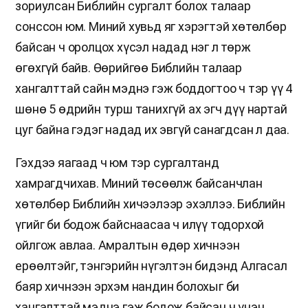
зориулсан Библийн сургалт болох талаар
сонссон юм. Миний хувьд яг хэрэгтэй хөтөлбөр
байсан ч оролцох хүсэл надад нэг л төрж
өгөхгүй байв. Өөрийгөө Библийн талаар
хангалттай сайн мэднэ гэж боддогтоо ч тэр үү 4
шөнө 5 өдрийн турш танихгүй ах эгч дүү нартай
цуг байна гэдэг надад их эвгүй санагдсан л даа.
Гэхдээ яагаад ч юм тэр сургалтанд
хамрагдчихав. Миний төсөөлж байсанчлан
хөтөлбөр Библийн хичээлээр эхэллээ. Библийн
үгийг би бодож байснаасаа ч илүү тодорхой
ойлгож авлаа. Амралтын өдөр хичнээн
ерөөлтэйг, тэнгэрийн нүгэлтэн бидэнд Алгасал
баяр хичнээн эрхэм нандин болохыг би
хангалттай мэднэ гэж бодож байсан ч үнэн