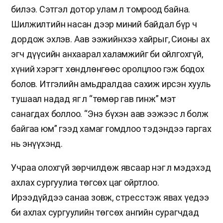
билээ. Сэтгэл дотор улам л томроод байна.
Шилжилтийн насан дээр миний байдал бүр ч
дордож эхлэв. Аав ээжийнхээ хайрыг, Сионы ах
эгч дүүсийн анхаарал халамжийг би ойлгохгүй,
хүний хэрэгт хөндлөнгөөс оролцлоо гэж бодох
болов. Итгэлийн амьдралдаа сахиж ирсэн хууль
тушаал надад яг л “төмөр гав гинж” мэт
санагдах боллоо. “Энэ бүхэн аав ээжээс л болж
байгаа юм” гээд хамаг гомдлоо тэдэндээ гаргах
нь энүүхэнд.
Учраа олохгүй зөрчилдөж явсаар нэг л мэдэхэд
ахлах сургуулиа төгсөх цаг ойртлоо.
Ирээдүйдээ санаа зовж, стресстэж явах үедээ
би ахлах сургуулийн төгсөх ангийн сурагчдад