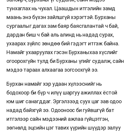
тунхаглах нь чухал. Цаашдын итгэлийн замд
маань энэ бүхэн зайлшгүй хэрэгтэй. Бурханы
сургаалыг дагах зам баяр баясгалантай ч бай,
дардан биш ч бай аль алинд нь надад сурах,
ухаарах зүйлс зөндөө бий гэдэгт итгэж байна.
Намайг ухааруулах гэсэн Бурханыхаа хүслийг
огоорохгүйн тулд би Бурханы үгийг судалж, сайн
мэдээ тараах алхаагаа зогсоохгүй ээ.
Бурхан намайг хэр удаан хүлээснийг нь
бодохоор би бүр ч илүү шаргуу ажиллах ёстой
юм шиг санагддаг. Эргэлзээд суух цаг зав одоо
надад байхгүй ээ. Одооноос би гуйвшгүй бат
итгэлээр сайн мэдээний ажлаа гүйцэтгэн,
зөгнөлд эцсийн цэг тавих үүрийн шүүдэр залуу