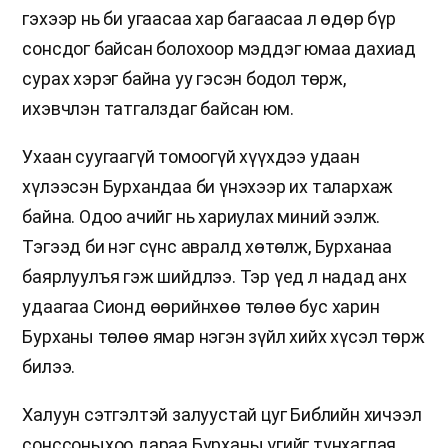
гэхээр нь би угаасаа хар багаасаа л өдөр бүр
сонсдог байсан болохоор мэддэг юмаа дахиад
сурах хэрэг байна уу гэсэн бодол төрж,
ихэвчлэн татгалздаг байсан юм.
Ухаан суугаагүй томоогүй хүүхдээ удаан
хүлээсэн Бурхандаа би үнэхээр их талархаж
байна. Одоо ачийг нь хариулах миний ээлж.
Тэгээд би нэг сүнс авралд хөтөлж, Бурханаа
баярлуулъя гэж шийдлээ. Тэр үед л надад анх
удаагаа Сионд өөрийнхөө төлөө бус харин
Бурханы төлөө ямар нэгэн зүйл хийх хүсэл төрж
билээ.
Халуун сэтгэлтэй залуустай цуг Библийн хичээл
сонссоныхоо дараа Бурханы үгийг тунхаглая