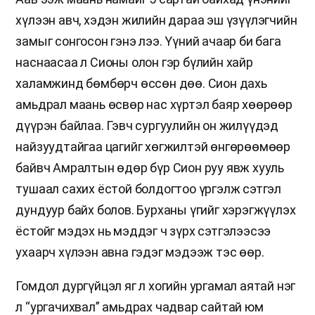
хүлээн авч, хэдэн жилийн дараа эш үзүүлэгчийн
замыг сонгосон гэнэ лээ. Үүний ачаар би бага
наснаасаа л Сионы олон гэр бүлийн хайр
халамжинд бөмбөрч өссөн дөө. Сион дахь
амьдрал маань өсвөр нас хүртэл баяр хөөрөөр
дүүрэн байлаа. Гэвч сургуулийн он жилүүдэд
найзуудтайгаа цагийг хөгжилтэй өнгөрөөмөөр
байвч Амралтын өдөр бүр Сион руу явж хууль
тушаал сахих ёстой болдогтоо үргэлж сэтгэл
дундуур байх болов. Бурханы үгийг хэрэгжүүлэх
ёстойг мэдэх нь мэддэг ч зүрх сэтгэлээсээ
ухаарч хүлээн авна гэдэг мэдээж тэс өөр.
Гомдол дургүйцэл яг л хогийн ургамал аятай нэг
л “ургачихвал” амьдрах чадвар сайтай юм