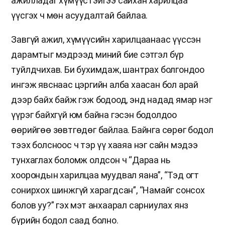
ажилладаг хүмүүстэйгээ сайхан харилцаа
үүсгэх ч мөн асуудалтай байлаа.
Завгүй ажил, хүмүүсийн харилцаанаас үүссэн
дарамтыг мэдрээд миний бие сэтгэл бүр
туйлдчихав. Би бухимдаж, шантрах болгондоо
ингэж явснаас цэргийн алба хаасан бол арай
дээр байх байж гэж бодоод, энд надад ямар нэг
үүрэг байхгүй юм байна гэсэн бодолдоо
өөрийгөө зөвтгөдөг байлаа. Байнга сөрөг бодол
тээх болсноос ч тэр үү хааяа нэг сайн мэдээ
тунхаглах боломж олдсон ч “Дараа нь
хоорондын харилцаа муудвал яана”, “Тэд огт
сонирхох шинжгүй харагдсан”, “Намайг сонсох
болов уу?” гэх мэт анхаарал сарниулах янз
бүрийн бодол саад болно.