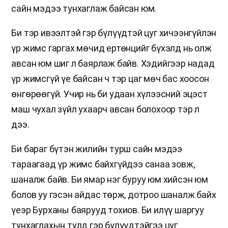
сайн мэдээ тунхаглаж байсан юм.
Би тэр ивээлтэй гэр бүлүүдтэй цуг хичээнгүйлэн
үр жимс гаргах мөчид ертөнцийг бүхэлд нь олж
авсан юм шиг л баярлаж байв. Хэдийгээр надад
үр жимсгүй үе байсан ч тэр цаг мөч бас хоосон
өнгөрөөгүй. Учир нь би удаан хүлээсний эцэст
маш чухал зүйл ухаарч авсан болохоор тэр л
дээ.
Би бараг бүтэн жилийн турш сайн мэдээ
тараагаад үр жимс байхгүйдээ санаа зовж,
шаналж байв. Би ямар нэг буруу юм хийсэн юм
болов уу гэсэн айдас төрж, дотроо шаналж байх
үеэр Бурханы баярууд тохиов. Би илүү шаргуу
тунхаглахын тулд гэр бүлүүдтэйгээ цуг