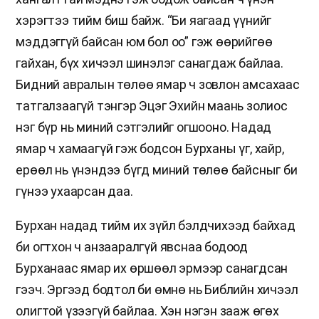
хэрэгтээ тийм биш байж. “Би яагаад үүнийг
мэддэггүй байсан юм бол оо” гэж өөрийгөө
гайхан, бүх хичээл шинэлэг санагдаж байлаа.
Бидний авралын төлөө ямар ч зовлон амсахаас
татгалзаагүй тэнгэр Эцэг Эхийн маань золиос
нэг бүр нь миний сэтгэлийг огшооно. Надад
ямар ч хамаагүй гэж бодсон Бурханы үг, хайр,
ерөөл нь үнэндээ бүгд миний төлөө байсныг би
гүнээ ухаарсан даа.
Бурхан надад тийм их зүйл бэлдчихээд байхад
би огтхон ч анзааралгүй явснаа бодоод
Бурханаас ямар их өршөөл эрмээр санагдсан
гээч. Эргээд бодтол би өмнө нь Библийн хичээл
олигтой үзээгүй байлаа. Хэн нэгэн зааж өгөх