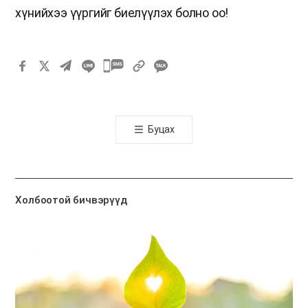
хүнийхээ үүргийг биелүүлэх болно оо!
카
카
오
톡
Буцах
공
유
하
기
Холбоотой бичвэрүүд