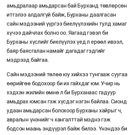
амьдралаар амьдарсан бай Бурханд төвлөрсөн
итгэлээ алдалгүй байж, Бурханы даалгасан
сайн мэдээний үүргээ биелүүлэхийн тулд хамаг
хүчээ дайчлах болно оо. Яагаад гэвэл би
Бурханы хүслийг биелүүлэх үед л ерөөл ивээл,
баяр баясгалан намайг дагадаг гэдгийг
мэдрээд байгаа.
Сайн мэдээний төлөө юу хийхээ тунгааж суугаа
өөрийгөө бодохоор би их гайхдаг юм. Учир нь
хэдхэн жилийн өмнө л би Бурханаас гадуур
амьдрах юмсан гэж хүсдэг нэгэн байлаа. Сионд
удаан амьдарсан болохоор Бурханы хайрыг ч,
авралын үнэнийг ч хангалттай мэднэ гэж
бодсон маань эндүүрэл байж билээ. Үнэндээ би