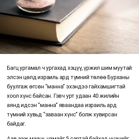
Багц ургамал ч ургахад хэцүү, үржил шим муутай
элсэн цөлд израиль ард түмний төлөө Бурханы
буулгаж өгсөн “манна” эхэндээ гайхамшигтай
хоол хүнс байсан. Гэвч урт удаан 40 жилийн
аянд идсэн “манна” яваандаа израиль ард
түмний хувьд “заваан хүнс” болж хувирсан
байдаг.
Аав ээж маань намайг 5 сартай байхад үнэнийг