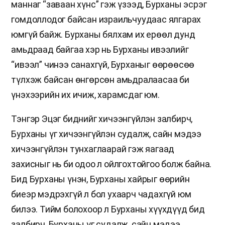
маннаг “заваан хүнс” гэж үзээд, Бурханы эсрэг
гомдоллодог байсан израильчуудаас ялгарах
юмгүй байж. Бурханы бялхам их ерөөл дунд
амьдраад байгаа хэр нь Бурханы ивээлийг
“ивээл” чинээ санахгүй, Бурханыг өөрөөсөө
түлхэж байсан өнгөрсөн амьдралаасаа би
үнэхээрийн их ичиж, харамсдаг юм.
Тэнгэр Эцэг биднийг хичээнгүйлэн залбирч,
Бурханы үг хичээнгүйлэн судалж, сайн мэдээ
хичээнгүйлэн тунхаглаарай гэж яагаад
захисныг нь би одоо л ойлгохтойгоо болж байна.
Бид Бурханы үнэн, Бурханы хайрыг өөрийн
биеэр мэдрэхгүй л бол ухаарч чадахгүй юм
билээ. Тийм болохоор л Бурханы хүүхдүүд бид
залбирч, Бурханы үг судалж, сайн мэдээ