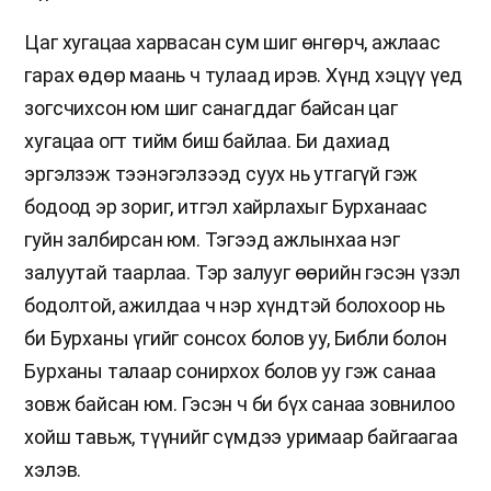
Цаг хугацаа харвасан сум шиг өнгөрч, ажлаас
гарах өдөр маань ч тулаад ирэв. Хүнд хэцүү үед
зогсчихсон юм шиг санагддаг байсан цаг
хугацаа огт тийм биш байлаа. Би дахиад
эргэлзэж тээнэгэлзээд суух нь утгагүй гэж
бодоод эр зориг, итгэл хайрлахыг Бурханаас
гуйн залбирсан юм. Тэгээд ажлынхаа нэг
залуутай таарлаа. Тэр залууг өөрийн гэсэн үзэл
бодолтой, ажилдаа ч нэр хүндтэй болохоор нь
би Бурханы үгийг сонсох болов уу, Библи болон
Бурханы талаар сонирхох болов уу гэж санаа
зовж байсан юм. Гэсэн ч би бүх санаа зовнилоо
хойш тавьж, түүнийг сүмдээ уримаар байгаагаа
хэлэв.