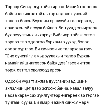
Тэрээр Сионд дуртайяа ирлээ. Миний төсөөлж
байснаас ялгаатай нь тэр надаас
сүнсний
талаар
болон Бурханы оршихуйн талаар ихэд
сонирхонгуй асууж байлаа. Би түүнд сонирхсон
бүх асуултынх нь хариуг Библиэр тайлж өгтөл
тэрээр тэр өдөртөө Бурханы хүүхэд болох
ерөөл хүртлээ. Би хичнээн их талархсан гээч.
“Энэ сүнсийг л амьдруулахын төлөө Бурхан
намайг ийш илгээсэн байж дээ” гэсэн итгэл
төрж, сэтгэл оволзоод ирсэн.
Одоо би үүрэгт ажлаа дуусгачихаад шинэ
эхлэлийн цэг дээр зогсож байна. Яавал залуу
насаа харамсах зүйлгүйгээр өнгөрөөх вэ гэдгээ
тунгаан сууна. Би ямар ч ажил хийж, ямар ч