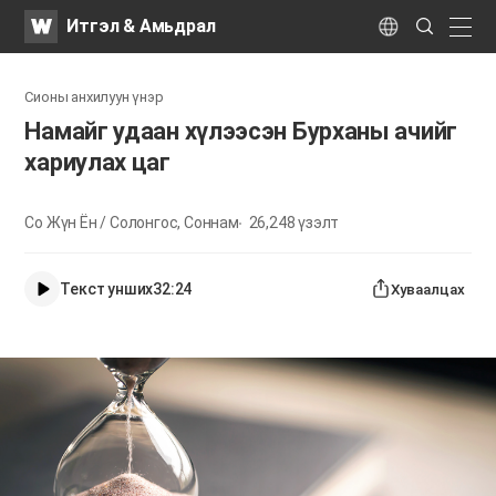
WATV
Search
Итгэл & Амьдрал
Submit
naviga
Language
Сионы анхилуун үнэр
Намайг удаан хүлээсэн Бурханы ачийг
хариулах цаг
Со Жүн Ён / Солонгос, Соннам
26,248
үзэлт
Текст унших
32:24
Хуваалцах