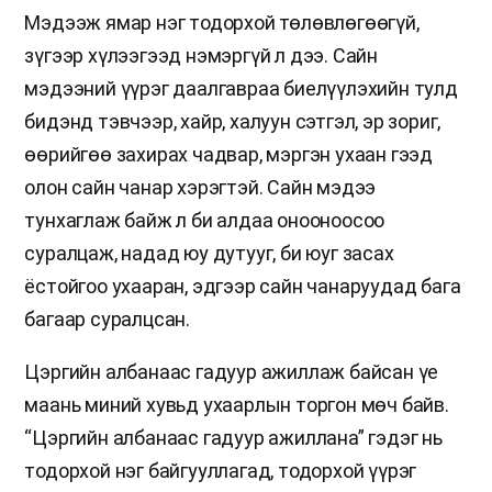
Мэдээж ямар нэг тодорхой төлөвлөгөөгүй,
зүгээр хүлээгээд нэмэргүй л дээ. Сайн
мэдээний үүрэг даалгавраа биелүүлэхийн тулд
бидэнд тэвчээр, хайр, халуун сэтгэл, эр зориг,
өөрийгөө захирах чадвар, мэргэн ухаан гээд
олон сайн чанар хэрэгтэй. Сайн мэдээ
тунхаглаж байж л би алдаа онооноосоо
суралцаж, надад юу дутууг, би юуг засах
ёстойгоо ухааран, эдгээр сайн чанаруудад бага
багаар суралцсан.
Цэргийн албанаас гадуур ажиллаж байсан үе
маань миний хувьд ухаарлын торгон мөч байв.
“Цэргийн албанаас гадуур ажиллана” гэдэг нь
тодорхой нэг байгууллагад, тодорхой үүрэг