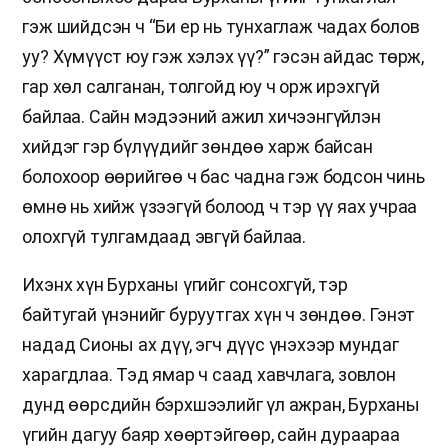
гэж шийдсэн ч “Би ер нь тунхаглаж чадах болов
уу? Хүмүүст юу гэж хэлэх үү?” гэсэн айдас төрж,
гар хөл салганан, толгойд юу ч орж ирэхгүй
байлаа. Сайн мэдээний ажил хичээнгүйлэн
хийдэг гэр бүлүүдийг зөндөө харж байсан
болохоор өөрийгөө ч бас чадна гэж бодсон чинь
өмнө нь хийж үзээгүй болоод ч тэр үү яах учраа
олохгүй тулгамдаад эвгүй байлаа.
Ихэнх хүн Бурханы үгийг сонсохгүй, тэр
байтугай үнэнийг буруутгах хүн ч зөндөө. Гэнэт
надад Сионы ах дүү, эгч дүүс үнэхээр мундаг
харагдлаа. Тэд ямар ч саад хавчлага, зовлон
дунд өөрсдийн бэрхшээлийг үл ажран, Бурханы
үгийн дагуу баяр хөөртэйгөөр, сайн дураараа