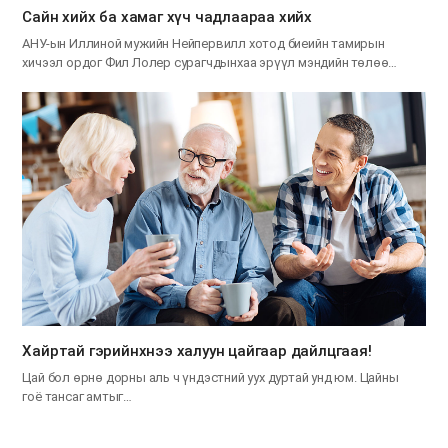
Сайн хийх ба хамаг хүч чадлаараа хийх
АНУ-ын Иллиной мужийн Нейпервилл хотод биеийн тамирын
хичээл ордог Фил Лолер сурагчдынхаа эрүүл мэндийн төлөө…
Хайртай гэрийнхнээ халуун цайгаар дайлцгаая!
Цай бол өрнө дорны аль ч үндэстний уух дуртай унд юм. Цайны
гоё тансаг амтыг…