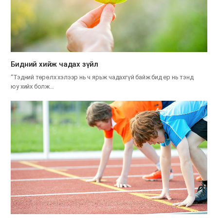
​Бидний хийж чадах зүйл
“Тэдний төрөлх хэлээр нь ч ярьж чадахгүй байж бид ер нь тэнд
юу хийх болж…