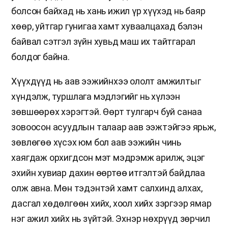
болсон байхад нь хань ижил үр хүүхэд нь баяр
хөөр, уйтгар гунигаа хамт хуваалцахад бэлэн
байвал сэтгэл зүйн хувьд маш их тайтгарал
болдог байна.
Хүүхдүүд нь аав ээжийнхээ ололт амжилтыг
хүндэлж, туршлага мэдлэгийг нь хүлээн
зөвшөөрөх хэрэгтэй. Өөрт тулгарч буй санаа
зовоосон асуудлын талаар аав ээжтэйгээ ярьж,
зөвлөгөө хүсэх юм бол аав ээжийн чинь
хаягдаж орхигдсон мэт мэдрэмж арилж, эцэг
эхийн хувиар дахин өөртөө итгэлтэй байдлаа
олж авна. Мөн тэдэнтэй хамт салхинд алхах,
дасгал хөдөлгөөн хийх, хоол хийх зэргээр ямар
нэг ажил хийх нь зүйтэй. Эхнэр нөхрүүд зөрчил