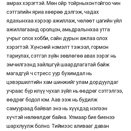
амрах хэрэгтэй. Мөн ойр тойрныхонтойгоо чин
сэтгэлийн яриа хөөрөө дэлгэж, чадах
ядахынхаа хэрээр ажиллаж, чөлөөт цагийн үйл
ажиллагаанд оролцон, амьдралынхаа утга
учрыг олох хобби, сайн дурын ажлаа олох
хэрэгтэй. Хүнсний нэмэлт тэжээл, гормон
тариулах, сэтгэл зүйн зөвлөгөө авах зэрэг нь
эмчилгээнд зайлшгүй шаардлагатай байж
магадгүй ч стресс уур бухимдал нь
цэвэршилтийн хам шинжийг улам дордуулдаг
учраас бүр илүү чухал зүйл нь өөдрөг сэтгэлгээ,
өөдрөг бодол юм. Аав ээж нь будилж
самуураад байвал энэ нь хүүхдэд нэлээн
хүчтэй нөлөөлдөг байна. Улмаар бие биенээ
шархлуулж болно. Тиймээс аливааг даван