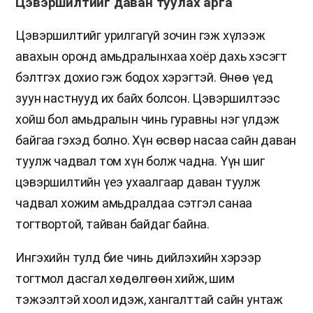
Цэвэршилтийг даван туулах арга
Цэвэршилтийг урилгагүй зочин гэж хүлээж
авахын оронд амьдралынхаа хоёр дахь хэсэгт
бэлтгэх дохио гэж бодох хэрэгтэй. Өнөө үед
зуун настнууд их байх болсон. Цэвэршилтээс
хойш бол амьдралын чинь гуравны нэг үлдэж
байгаа гэхэд болно. Хүн өсвөр насаа сайн даван
туулж чадвал том хүн болж чадна. Үүн шиг
цэвэршилтийн үеэ ухаалгаар даван туулж
чадвал хожим амьдралдаа сэтгэл санаа
тогтвортой, тайван байдаг байна.
Ингэхийн тулд бие чинь дийлэхийн хэрээр
тогтмол дасгал хөдөлгөөн хийж, шим
тэжээлтэй хоол идэж, хангалттай сайн унтаж