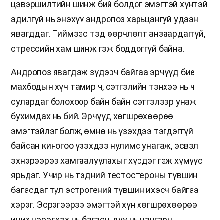
цэвэршилтийн шинж бий болдог эмэгтэй хүнтэй
адилгүй нь энэхүү андропоз харьцангуй удаан
явагддаг. Тиймээс тэд өөрчлөлт анзаардаггүй,
стрессийн хам шинж гэж боддоггүй байна.
Андропоз явагдаж зүдэрч байгаа эрчүүд бие
махбодын хүч тамир ч, сэтгэлийн тэнхээ нь ч
сулардаг болохоор байн байн сэтгэлээр унаж
бухимдах нь бий. Эрчүүд хөгшрөхөөрөө
эмэгтэйлэг болж, өмнө нь үзэхдээ тэгдэггүй
байсан киногоо үзэхдээ нулимс унагаж, эсвэл
эхнэрээрээ хамгаалуулахыг хүсдэг гэж хүмүүс
ярьдаг. Учир нь тэдний тестостероны түвшин
багасдаг тул эстрогений түвшин ихэсч байгаа
хэрэг. Эсрэгээрээ эмэгтэй хүн хөгшрөхөөрөө
ичих нэрэлхэх нь багасч, дуу нь чангарч,