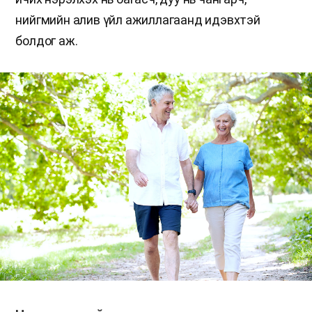
нийгмийн алив үйл ажиллагаанд идэвхтэй
болдог аж.