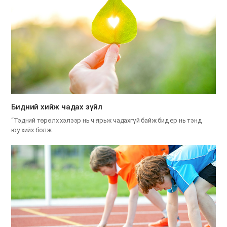
​Бидний хийж чадах зүйл
“Тэдний төрөлх хэлээр нь ч ярьж чадахгүй байж бид ер нь тэнд
юу хийх болж…