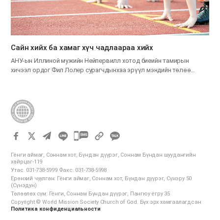
Сайн хийх ба хамаг хүч чадлаараа хийх
АНУ-ын Иллиной мужийн Нейпервилл хотод биеийн тамирын
хичээл ордог Фил Лолер сурагчдынхаа эрүүл мэндийн төлөө…
카
카
Гёнги аймаг, Соннам хот, Бүндан дүүрэг, Соннам Бүндан шуудангийн
오
хайрцаг-119
Утас. 031-738-5999 Факс. 031-738-5998
톡
Ерөнхий чуулган: Гёнги аймаг, Соннам хот, Бүндан дүүрэг, Сүнэру 50
공
(Сүнэдун)
Төлөөлөх сүм: Гёнги, Соннам Бүндан дүүрэг, Пангюу ёгру 35
유
Copyright © World Mission Society Church of God. Бүх эрх хамгаалагдсан
하
Политика конфиденциальности
기