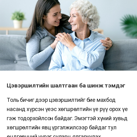
Цэвэршилтийн шалтгаан ба шинж тэмдэг
Толь бичиг дээр цэвэршилтийг бие махбод
насанд хүрсэн үеэс хөгшрөлтийн үе рүү орох үе
гэж тодорхойлсон байдаг. Эмэгтэй хүний хувьд
хөгшрөлтийн явц үргэлжилсээр байдаг тул
өндгөвчний үүрэг суларч, ялгаруулах