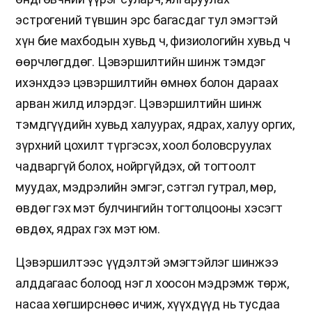
эстрогений түвшин эрс багасдаг тул эмэгтэй
хүн бие махбодын хувьд ч, физиологийн хувьд ч
өөрчлөгддөг. Цэвэршилтийн шинж тэмдэг
ихэнхдээ цэвэршилтийн өмнөх болон дараах
арван жилд илэрдэг. Цэвэршилтийн шинж
тэмдгүүдийн хувьд халуурах, ядрах, халуу оргих,
зүрхний цохилт түргэсэх, хоол боловсруулах
чадваргүй болох, нойргүйдэх, ой тогтоолт
муудах, мэдрэлийн эмгэг, сэтгэл гутрал, мөр,
өвдөг гэх мэт булчингийн тогтолцооны хэсэгт
өвдөх, ядрах гэх мэт юм.
Цэвэршилтээс үүдэлтэй эмэгтэйлэг шинжээ
алддагаас болоод нэг л хоосон мэдрэмж төрж,
насаа хөгширснөөс ичиж, хүүхдүүд нь тусдаа