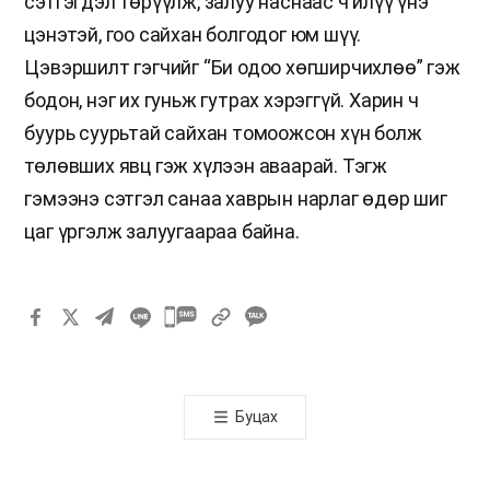
сэтгэгдэл төрүүлж, залуу наснаас ч илүү үнэ
цэнэтэй, гоо сайхан болгодог юм шүү.
Цэвэршилт гэгчийг “Би одоо хөгширчихлөө” гэж
бодон, нэг их гуньж гутрах хэрэггүй. Харин ч
буурь суурьтай сайхан томоожсон хүн болж
төлөвших явц гэж хүлээн аваарай. Тэгж
гэмээнэ сэтгэл санаа хаврын нарлаг өдөр шиг
цаг үргэлж залуугаараа байна.
카
카
오
톡
Буцах
공
유
하