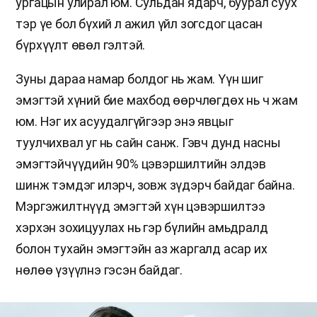
ургацын улирал юм. Сульдан ядарч, буурал суух
тэр үе бол бүхий л ажил үйл зогсдог цасан
бүрхүүлт өвөл гэлтэй.
Зуны дараа намар болдог нь жам. Үүн шиг
эмэгтэй хүний бие махбод өөрчлөгдөх нь ч жам
юм. Нэг их асуудалгүйгээр энэ явцыг
туулчихвал уг нь сайн санж. Гэвч дунд насны
эмэгтэйчүүдийн 90% цэвэршилтийн элдэв
шинж тэмдэг илэрч, зовж зүдэрч байдаг байна.
Мэргэжилтнүүд эмэгтэй хүн цэвэршилтээ
хэрхэн зохицуулах нь гэр бүлийн амьдралд
болон тухайн эмэгтэйн аз жаргалд асар их
нөлөө үзүүлнэ гэсэн байдаг.