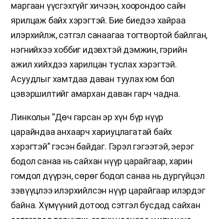
маргаан үүсгэхгүйг хичээн, хоорондоо сайн
ярилцаж байх хэрэгтэй. Бие биедээ хайраа
илэрхийлж, сэтгэл санаагаа тогтвортой байлган,
нэгнийхээ хоббиг идэвхтэй дэмжин, гэрийн
ажил хийхдээ харилцан туслах хэрэгтэй.
Асуудлыг хамтдаа даван туулах юм бол
цэвэршилтийг амархан даван гарч чадна.
Линкольн “Дөч гарсан эр хүн бүр нүүр
царайндаа анхаарч хариуцлагатай байх
хэрэгтэй” гэсэн байдаг. Гэрэл гэгээтэй, эерэг
бодол санаа нь сайхан нүүр царайгаар, харин
гомдол дүүрэн, сөрөг бодол санаа нь дургүйцэл
зэвүүцлээ илэрхийлсэн нүүр царайгаар илэрдэг
байна. Хүмүүний дотоод сэтгэл бусдад сайхан