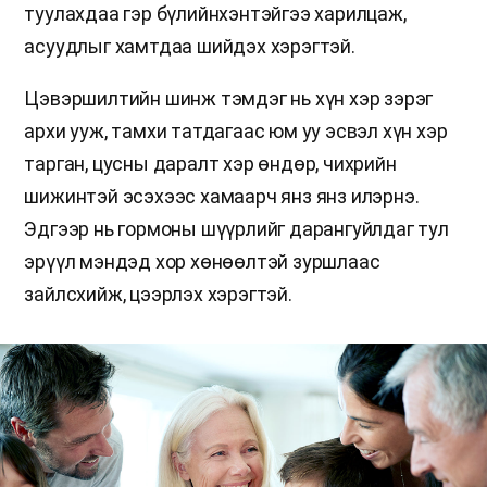
туулахдаа гэр бүлийнхэнтэйгээ харилцаж,
асуудлыг хамтдаа шийдэх хэрэгтэй.
Цэвэршилтийн шинж тэмдэг нь хүн хэр зэрэг
архи ууж, тамхи татдагаас юм уу эсвэл хүн хэр
тарган, цусны даралт хэр өндөр, чихрийн
шижинтэй эсэхээс хамаарч янз янз илэрнэ.
Эдгээр нь гормоны шүүрлийг дарангуйлдаг тул
эрүүл мэндэд хор хөнөөлтэй зуршлаас
зайлсхийж, цээрлэх хэрэгтэй.