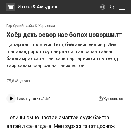
WATV
Search
Итгэл & Амьдрал
Submit
naviga
Language
Гэр бүлийн хайр & Харилцаа
Хоёр дахь өсвөр нас болох цэвэршилт
Цэвэршилт нь өвчин биш, байгалийн үйл явц. Ийм
шаналалд орсон хүн өөрөө сэтгэл санаа тайван
байж амрах хэрэгтэй, харин ар гэрийнхэн нь түүнд
хайр халамжаар санаа тавих ёстой.
75,846
үзэлт
Текст унших
21:54
Хуваалцах
Толины өмнө настай эмэгтэй сууж байгаа
аятай л санагдана. Мөн зүрхээ гэнэт цохилж