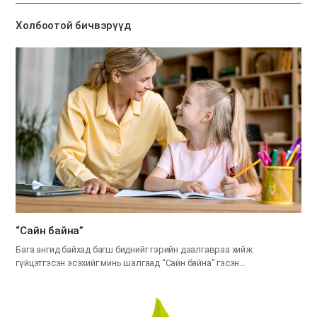
기
Холбоотой бичвэрүүд
“Сайн байна”
Бага ангид байхад багш биднийг гэрийн даалгавраа хийж
гүйцэтгэсэн эсэхийг минь шалгаад “Сайн байна” гэсэн…