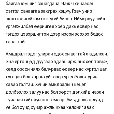
байгаа юм шиг санагдана. Яаж ч хичээсэн
сэтгэл санаагаа захирах хэцүү. Гэвч учир
шалтгаангүй юм гэж үгүй билээ. Иймэрхүү зүйл
үргэлжилбэл өөрийгөө хоёр дахь өсвөр нас
гэгдэх цэвэршилтэн дээр ирсэн эсэхээ бодох
хэрэгтэй.
Амьдрал гэдэг улиран одох он цагтай л адилхан.
Энэ ертөнцөд дуугаа хадаан ирж, анх хөл тавьж,
хөлд орсон нялх балчраас өсвөр нас хүртэл цаг
хугацаа бол харанхуй газар үр соёолох урин
хавар гэлтэй. Хүний амьдралын цэцэг
дэлбээлэх залуу нас бол хөрст дэлхийд наран
туяаран гийх зун цаг гэмээр. Амьдралын дунд
үе бол хүнд хүчир ажлынхаа хөлсийг авах