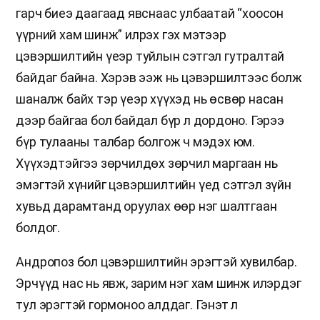
гарч биеэ даагаад явснаас улбаатай “хоосон
үүрний хам шинж” илрэх гэх мэтээр
цэвэршилтийн үеэр туйлын сэтгэл гутралтай
байдаг байна. Хэрэв ээж нь цэвэршилтээс болж
шаналж байх тэр үеэр хүүхэд нь өсвөр насан
дээр байгаа бол байдал бүр л дордоно. Гэрээ
бүр тулааны талбар болгож ч мэдэх юм.
Хүүхэдтэйгээ зөрчилдөх зөрчил маргаан нь
эмэгтэй хүнийг цэвэршилтийн үед сэтгэл зүйн
хувьд дарамтанд оруулах өөр нэг шалтгаан
болдог.
Андропоз бол цэвэршилтийн эрэгтэй хувилбар.
Эрчүүд нас нь явж, зарим нэг хам шинж илэрдэг
тул эрэгтэй гормоноо алддаг. Гэнэт л