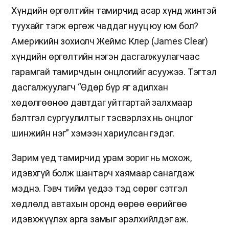
Хүндийн өргөлтийн тамирчид асар хүнд жинтэй
туухайг тэгж өргөж чаддаг нууц юу юм бол?
Америкийн зохиолч Жеймс Клер (James Clear)
хүндийн өргөлтийн нэгэн дасгалжуулагчаас
гарамгай тамирчдын онцлогийг асуужээ. Тэгтэл
дасгалжуулагч “Өдөр бүр яг адилхан
хөдөлгөөнөө давтдаг уйтгартай залхмаар
бэлтгэл сургуулилтыг тэсвэрлэх нь онцлог
шинжийн нэг” хэмээн хариулсан гэдэг.
Зарим үед тамирчид урам зориг нь мохож,
идэвхгүй болж шантарч хаямаар санагдаж
мэднэ. Гэвч тийм үедээ тэд сөрөг сэтгэл
хөдлөлд автахын оронд өөрөө өөрийгөө
идэвхжүүлэх арга замыг эрэлхийлдэг аж.