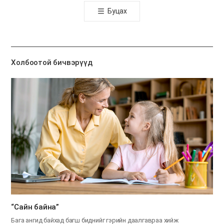
톡
Буцах
공
유
하
기
Холбоотой бичвэрүүд
“Сайн байна”
Бага ангид байхад багш биднийг гэрийн даалгавраа хийж