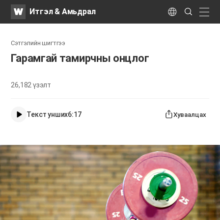
WATV
Search
Итгэл & Амьдрал
Submit
naviga
Language
Сэтгэлийн шигтгээ
Гарамгай тамирчны онцлог
26,182
үзэлт
Текст унших
6:17
Хуваалцах