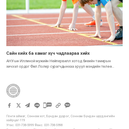
Сайн хийх ба хамаг хүч чадлаараа хийх
АНУ-ын Иллиной мужийн Нейпервилл хотод биеийн тамирын
хичээл ордог Фил Лолер сурагчдынхаа эрүүл мэндийн төлөө…
카
카
Гёнги аймаг, Соннам хот, Бүндан дүүрэг, Соннам Бүндан шуудангийн
오
хайрцаг-119
Утас. 031-738-5999 Факс. 031-738-5998
톡