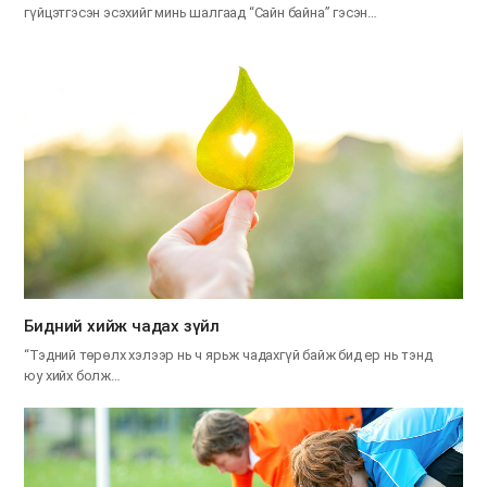
гүйцэтгэсэн эсэхийг минь шалгаад “Сайн байна” гэсэн…
​Бидний хийж чадах зүйл
“Тэдний төрөлх хэлээр нь ч ярьж чадахгүй байж бид ер нь тэнд
юу хийх болж…