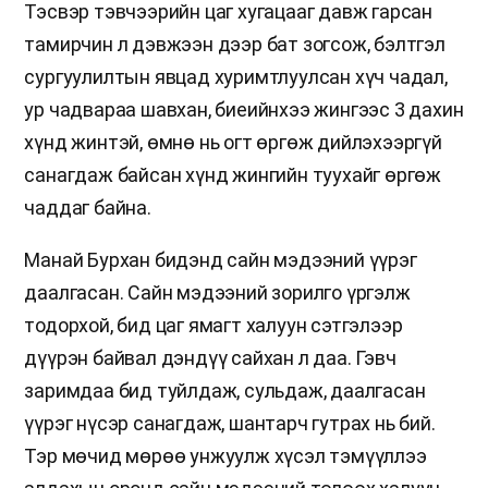
Тэсвэр тэвчээрийн цаг хугацааг давж гарсан
тамирчин л дэвжээн дээр бат зогсож, бэлтгэл
сургуулилтын явцад хуримтлуулсан хүч чадал,
ур чадвараа шавхан, биеийнхээ жингээс 3 дахин
хүнд жинтэй, өмнө нь огт өргөж дийлэхээргүй
санагдаж байсан хүнд жингийн туухайг өргөж
чаддаг байна.
Манай Бурхан бидэнд сайн мэдээний үүрэг
даалгасан. Сайн мэдээний зорилго үргэлж
тодорхой, бид цаг ямагт халуун сэтгэлээр
дүүрэн байвал дэндүү сайхан л даа. Гэвч
заримдаа бид туйлдаж, сульдаж, даалгасан
үүрэг нүсэр санагдаж, шантарч гутрах нь бий.
Тэр мөчид мөрөө унжуулж хүсэл тэмүүллээ