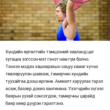
Хүндийн өргөлтийн тэмцээний зааланд цаг
хугацаа зогссон мэт гэнэт нам гүм болно.
Тэнхээ мэдэн хашхирахын сацуу хамаг хүчээ
төвлөрүүлэн шавхаж, тамирчин хүндийн
туухайгаа дээш өргөнө. Амжилт харуулах гэрэл
асаж, баззер дохио хангинана. Үзэгчдийн зүгээс
баярын уухай сонсогдож, тамирчны царайд
баяр хөөр дүүрэн гэрэлтэнэ.