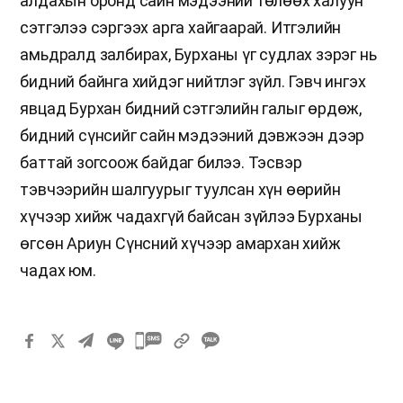
алдахын оронд сайн мэдээний төлөөх халуун
сэтгэлээ сэргээх арга хайгаарай. Итгэлийн
амьдралд залбирах, Бурханы үг судлах зэрэг нь
бидний байнга хийдэг нийтлэг зүйл. Гэвч ингэх
явцад Бурхан бидний сэтгэлийн галыг өрдөж,
бидний сүнсийг сайн мэдээний дэвжээн дээр
баттай зогсоож байдаг билээ. Тэсвэр
тэвчээрийн шалгуурыг туулсан хүн өөрийн
хүчээр хийж чадахгүй байсан зүйлээ Бурханы
өгсөн Ариун Сүнсний хүчээр амархан хийж
чадах юм.
카
카
오