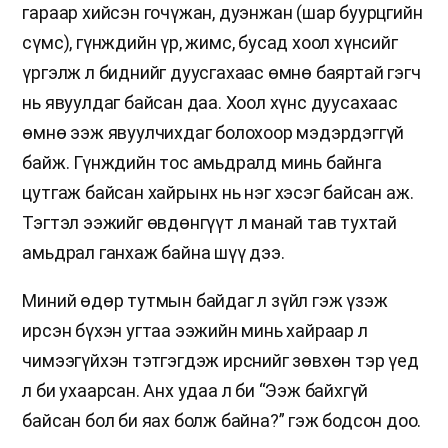
гараар хийсэн гочүжан, дуэнжан (шар буурцгийн
сүмс), гүнждийн үр, жимс, бусад хоол хүнсийг
үргэлж л биднийг дуусгахаас өмнө баяртай гэгч
нь явуулдаг байсан даа. Хоол хүнс дуусахаас
өмнө ээж явуулчихдаг болохоор мэдэрдэггүй
байж. Гүнждийн тос амьдралд минь байнга
цутгаж байсан хайрынх нь нэг хэсэг байсан аж.
Тэгтэл ээжийг өвдөнгүүт л манай тав тухтай
амьдрал ганхаж байна шүү дээ.
Миний өдөр тутмын байдаг л зүйл гэж үзэж
ирсэн бүхэн угтаа ээжийн минь хайраар л
чимээгүйхэн тэтгэгдэж ирснийг зөвхөн тэр үед
л би ухаарсан. Анх удаа л би “Ээж байхгүй
байсан бол би яах болж байна?” гэж бодсон доо.