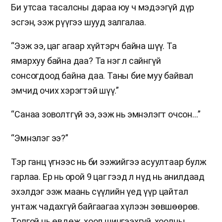
Би утсаа тасалсны дараа юу ч мэдээгүй дүр
эсгэн, ээж рүүгээ шууд залгалаа.
“Ээж ээ, цаг агаар хүйтэрч байна шүү. Та
ямархуу байна даа? Та нэг л сайнгүй
сонсогдоод байна даа. Таны бие муу байвал
эмчид очих хэрэгтэй шүү.”
“Санаа зоволтгүй ээ, ээж нь эмнэлэгт очсон…”
“Эмнэлэг ээ?”
Тэр ганц үгнээс нь би ээжийгээ асуултаар булж
гарлаа. Ер нь орой 9 цаг гээд л нүд нь анилдаад
эхэлдэг ээж маань сүүлийн үед үүр цайтал
унтаж чадахгүй байгаагаа хүлээн зөвшөөрөв.
Толгой нь өвдөж, хоол шингээхгүй, хоолны