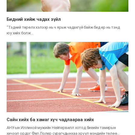
​Бидний хийж чадах зүйл
“Тэдний төрөлх хэлээр нь ч ярьж чадахгүй байж бид ер нь тэнд
юу хийх болж…
Сайн хийх ба хамаг хүч чадлаараа хийх
АНУ-ын Иллиной мужийн Нейпервилл хотод биеийн тамирын
хичээл ордог Фил Лолер сурагчдынхаа эрүүл мэндийн төлөө…