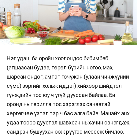
Нэг үдэш би оройн хоолондоо бибимбаб
(агшаасан будаа, төрөл бүрийн ногоо, мах,
шарсан өндөг, амтат гочүжан (улаан чинжүүний
сүмс) зэргийг хольж иддэг) хийхээр шийдтэл
гүнждийн тос юу ч үгүй дууссан байлаа. Би
оронд нь перилла тос хэрэглэх санаатай
хөргөгчөө үзтэл тэр ч бас алга байв. Манайх анх
удаа тосоо дуустал шавхсан нь хачин санагдаж,
сандран бушуухан ээж рүүгээ мессеж бичлээ.