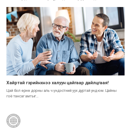
Хайртай гэрийнхнээ халуун цайгаар дайлцгаая!
Цай бол өрнө дорны аль ч үндэстний уух дуртай унд юм. Цайны
гоё тансаг амтыг…