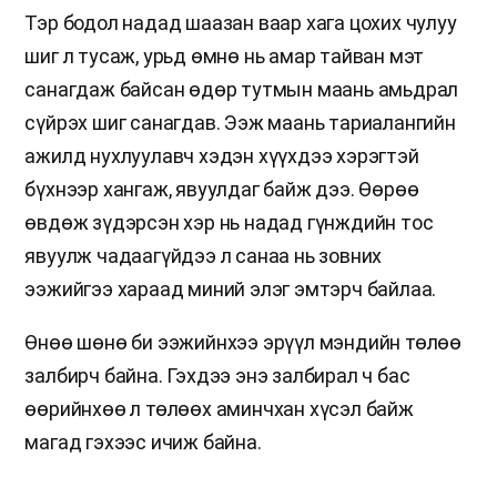
Тэр бодол надад шаазан ваар хага цохих чулуу
шиг л тусаж, урьд өмнө нь амар тайван мэт
санагдаж байсан өдөр тутмын маань амьдрал
сүйрэх шиг санагдав. Ээж маань тариалангийн
ажилд нухлуулавч хэдэн хүүхдээ хэрэгтэй
бүхнээр хангаж, явуулдаг байж дээ. Өөрөө
өвдөж зүдэрсэн хэр нь надад гүнждийн тос
явуулж чадаагүйдээ л санаа нь зовних
ээжийгээ хараад миний элэг эмтэрч байлаа.
Өнөө шөнө би ээжийнхээ эрүүл мэндийн төлөө
залбирч байна. Гэхдээ энэ залбирал ч бас
өөрийнхөө л төлөөх аминчхан хүсэл байж
магад гэхээс ичиж байна.