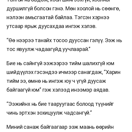
дуршилгүй болсон гэнэ. Мөн хоолой нь сөөнгө,
нэлээн амьсгаатай байлаа. Тэгсэн хэрнээ
утсаар ярьж дуусахдаа ингэж хэлэв.
“Өө нээрээ танайх тосоо дууссан гэлүү. Ээж нь
тос явуулж чадаагүйд уучлаарай.”
Бие нь сайнгүй ээжээрээ тийм шалихгүй юм
шийдүүлэх гэсэндээ ичмээр санагдаж, “Харин
тийм ээ, өмнө нь ингэж юу ч үгүй дуусаж
байгаагүй юм” гэж хэлээд инээмэр аядав.
“Ээжийнх нь бие тааруугаас болоод түүнийг
чинь эртхэн зохицуулж чадсангүй.”
Миний санаж байгаагаар ээж маань өөрийн