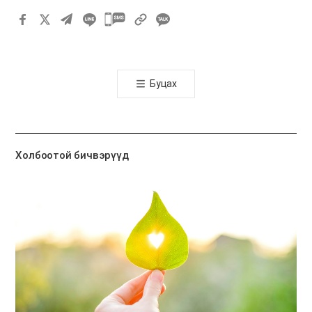
카
카
오
톡
Буцах
공
유
하
기
Холбоотой бичвэрүүд