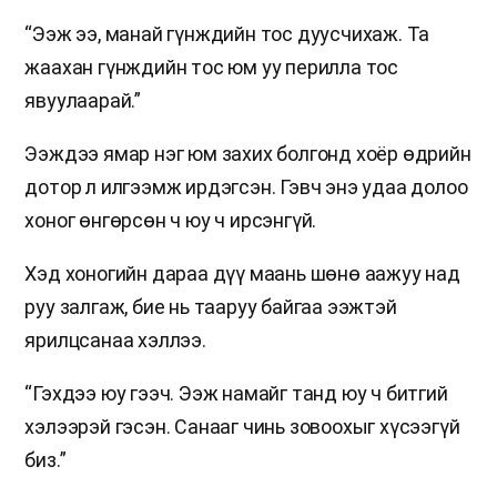
“Ээж ээ, манай гүнждийн тос дуусчихаж. Та
жаахан гүнждийн тос юм уу перилла тос
явуулаарай.”
Ээждээ ямар нэг юм захих болгонд хоёр өдрийн
дотор л илгээмж ирдэгсэн. Гэвч энэ удаа долоо
хоног өнгөрсөн ч юу ч ирсэнгүй.
Хэд хоногийн дараа дүү маань шөнө аажуу над
руу залгаж, бие нь тааруу байгаа ээжтэй
ярилцсанаа хэллээ.
“Гэхдээ юу гээч. Ээж намайг танд юу ч битгий
хэлээрэй гэсэн. Санааг чинь зовоохыг хүсээгүй
биз.”