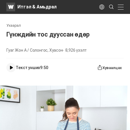
WATV
Search
Итгэл & Амьдрал
Submit
naviga
Language
Ухаарал
Гүнждийн тос дууссан өдөр
Гуаг Жон А / Солонгос, Хуасон
8,926
үзэлт
Текст унших
9:50
Хуваалцах