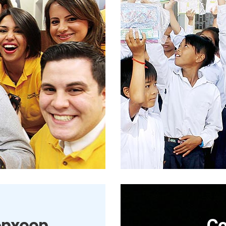
өрхөөр
Со