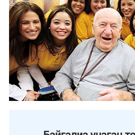
Байгалиа унаган т