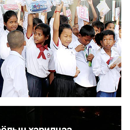
ёлын харилцаа