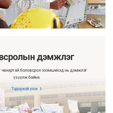
всролын дэмжлэг
г чанартай боловсрол эзэмшихэд нь дэмжлэг
үзүүлж байна
Тодорхой үзэх