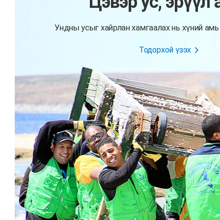
Цэвэр ус, эрүүл 
Ундны усыг хайрлан хамгаалах нь хүний амь 
Тодорхой үзэх