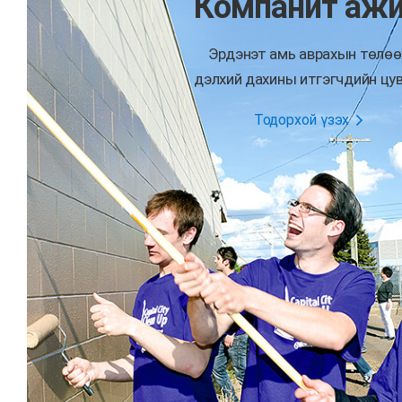
Компанит аж
Эрдэнэт амь аврахын төлөө
дэлхий дахины итгэгчдийн цув
Тодорхой үзэх