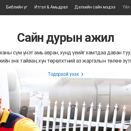
Библийн үг
Итгэл & Амьдрал
Дэлхийн сайн мэдээ
Үйл
Сайн дурын ажил
ханы сүм үнэт амь авран, хүнд үеийг хамтдаа даван туу
ийн энх тайван, хүн төрөлхтний аз жаргалын төлөө зүт
Тодорхой үзэх