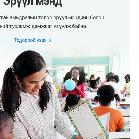
Эрүүл мэнд
лтай амьдралын төлөө эрүүл мэндийн болон
ний тусламж дэмжлэг үзүүлж байна.
Тодорхой үзэх