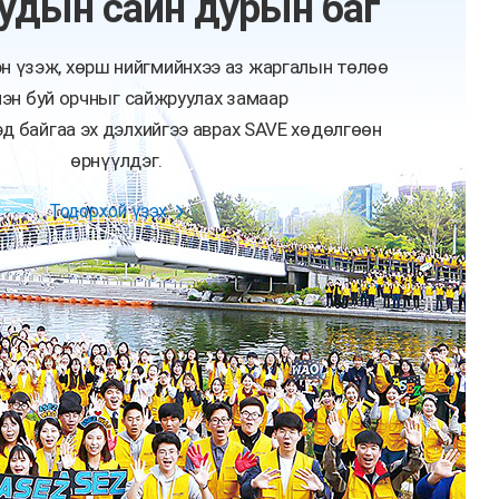
удын сайн дурын баг
эн үзэж, хөрш нийгмийнхээ аз жаргалын төлөө
лэн буй орчныг сайжруулах замаар
д байгаа эх дэлхийгээ аврах SAVE хөдөлгөөн
өрнүүлдэг.
Тодорхой үзэх