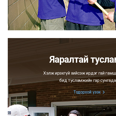
Яаралтай тусл
Хэлж ирэхгүй хийсэж ирдэг гай гамш
бид тусламжийн гар сунгада
Тодорхой үзэх