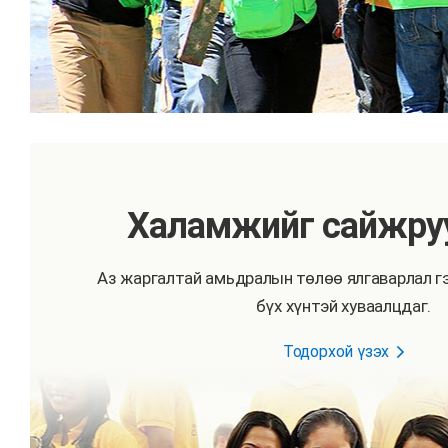
Халамжийг сайжруу
Аз жаргалтай амьдралын төлөө ялгаварлал гэ
бүх хүнтэй хуваалцдаг.
Тодорхой үзэх