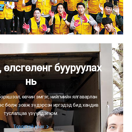
, өлсгөлөнг бууруулах
нь
эрхшээл, өвчин эмгэг, нийгмийн ялгаварлан
ээс болж зовж зүдэрсэн иргэдэд бид хандив
туслалцаа үзүүлдэг юм.
Тодорхой үзэх