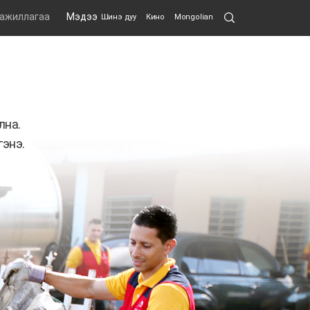
Search
 ажиллагаа
Мэдээ
Шинэ дуу
Кино
Mongolian
Submit
лна.
гэнэ.