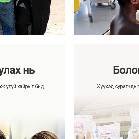
лах нь
Боло
ж үгүй хайрыг бид
Хүүхэд сурагчды