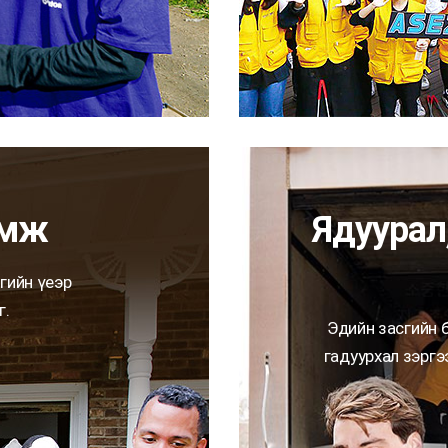
амж
Ядуурал
гийн үеэр
г.
Эдийн засгийн б
гадуурхал зэрг