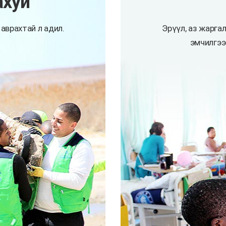
ахуй
аврахтай л адил.
Эрүүл, аз жарга
эмчилгээ