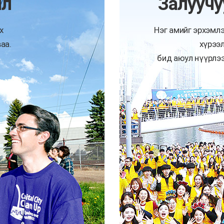
ил
Залуучу
х
Нэг амийг эрхэмл
аа.
хүрээ
бид аюул нүүрлээ