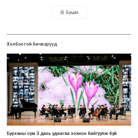
톡
Буцах
공
유
하
기
Холбоотой бичвэрүүд
Бурханы сүм 3 дахь удаагаа зохион байгуулж буй