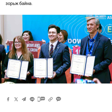
зорьж байна.
카
카
오