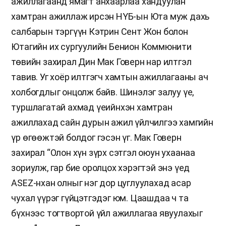
ажиллагаанд ямагт анхаарлаа хандуулан
хамтран ажиллаж ирсэн НҮБ-ын Юта муж дахь
салбарын тэргүүн Кэтрин Сент Жон болон
Ютагийн их сургуулийн Бенион Коммюнити
төвийн захирал Дин Мак Говерн нар илтгэл
тавив. Уг хоёр илтгэгч хамтын ажиллагааны ач
холбогдлыг онцолж байв. Шинэлэг залуу үе,
туршлагатай ахмад үеийнхэн хамтран
ажиллахад сайн дурын ажил үйлчилгээ хамгийн
үр өгөөжтэй болдог гэсэн үг. Мак Говерн
захирал “Олон хүн зүрх сэтгэл оюун ухаанаа
зориулж, гар бие оролцох хэрэгтэй энэ үед
ASEZ-нхан олныг нэг дор цуглуулахад асар
чухал үүрэг гүйцэтгэдэг юм. Цаашдаа ч та
бүхнээс тогтвортой үйл ажиллагаа явуулахыг