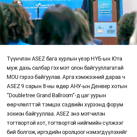
Түүнчлэн ASEZ бага хурлын үеэр НҮБ-ын Юта
муж дахь салбар гэх мэт олон байгууллагатай
MOU гэрээ байгуулав. Арга хэмжээний дараа ч
ASEZ 9 сарын 8-ны өдөр АНУ-ын Денвер хотын
“Doubletree Grand Ballroom”-д цаг уурын
өөрчлөлттэй тэмцэх сэдвийн хүрээнд форум
зохион байгууллаа. ASEZ энэ мэтчилэн
тогтвортой хот, тогтвортой нийгмийн сүлжээг
бий болгож, иргэдийн оролцоог нэмэгдүүлэхийг