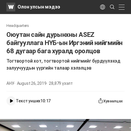
WATV
Search
Олон улсын мэдээ
Submit
naviga
Language
Headquarters
Оюутан сайн дурынхны ASEZ
байгууллага НҮБ-ын Иргэний нийгмийн
68 дугаар бага хуралд оролцов
Тогтвортой хот, тогтвортой нийгмийг бүрдүүлэхэд
залуучуудын үүргийн талаар хэлэлцэв
АНУ
August 26, 2019
28,879
үзэлт
Текст унших
10:17
Хуваалцах