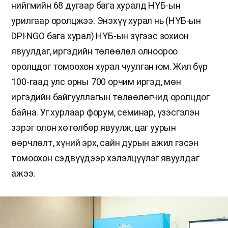
нийгмийн 68 дугаар бага хуралд НҮБ-ын
урилгаар оролцжээ. Энэхүү хурал нь (НҮБ-ын
DPI‧NGO бага хурал) НҮБ-ын зүгээс зохион
явуулдаг, иргэдийн төлөөлөл олноороо
оролцдог томоохон хурал чуулган юм. Жил бүр
100-гаад улс орны 700 орчим иргэд, мөн
иргэдийн байгууллагын төлөөлөгчид оролцдог
байна. Уг хурлаар форум, семинар, үзэсгэлэн
зэрэг олон хөтөлбөр явуулж, цаг уурын
өөрчлөлт, хүний эрх, сайн дурын ажил гэсэн
томоохон сэдвүүдээр хэлэлцүүлэг явуулдаг
ажээ.