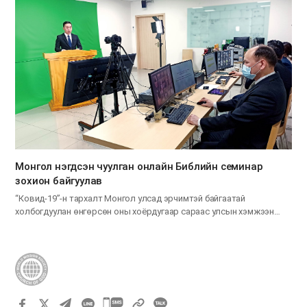
Монгол нэгдсэн чуулган онлайн Библийн семинар
зохион байгуулав
“Ковид-19”-н тархалт Монгол улсад эрчимтэй байгаатай
холбогдуулан өнгөрсөн оны хоёрдугаар сараас улсын хэмжээнд
хатуу хөл…
카