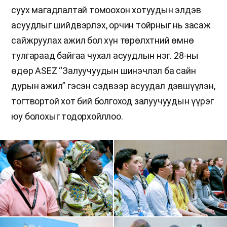
суух магадлалтай томоохон хотуудын элдэв
асуудлыг шийдвэрлэх, орчин тойрныг нь засаж
сайжруулах ажил бол хүн төрөлхтний өмнө
тулгараад байгаа чухал асуудлын нэг. 28-ны
өдөр ASEZ “Залуучуудын шинэчлэл ба сайн
дурын ажил” гэсэн сэдвээр асуудал дэвшүүлэн,
тогтвортой хот бий болгоход залуучуудын үүрэг
юу болохыг тодорхойллоо.