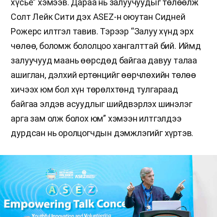
хүсье” хэмээв. Дараа нь залуучуудыг төлөөлж
Солт Лейк Сити дэх ASEZ-н оюутан Сидней
Рожерс илтгэл тавив. Тэрээр “Залуу хүнд эрх
чөлөө, боломж бололцоо хангалттай бий. Иймд
залуучууд маань өөрсдөд байгаа давуу талаа
ашиглан, дэлхий ертөнцийг өөрчлөхийн төлөө
хичээх юм бол хүн төрөлхтөнд тулгараад
байгаа элдэв асуудлыг шийдвэрлэх шинэлэг
арга зам олж болох юм” хэмээн илтгэлдээ
дурдсан нь оролцогчдын дэмжлэгийг хүртэв.