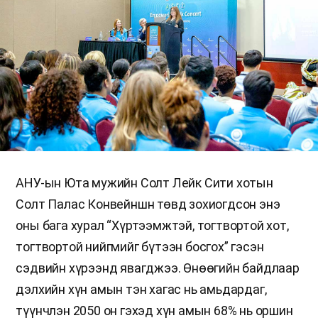
АНУ-ын Юта мужийн Солт Лейк Сити хотын
Солт Палас Конвейншн төвд зохиогдсон энэ
оны бага хурал “Хүртээмжтэй, тогтвортой хот,
тогтвортой нийгмийг бүтээн босгох” гэсэн
сэдвийн хүрээнд явагджээ. Өнөөгийн байдлаар
дэлхийн хүн амын тэн хагас нь амьдардаг,
түүнчлэн 2050 он гэхэд хүн амын 68% нь оршин