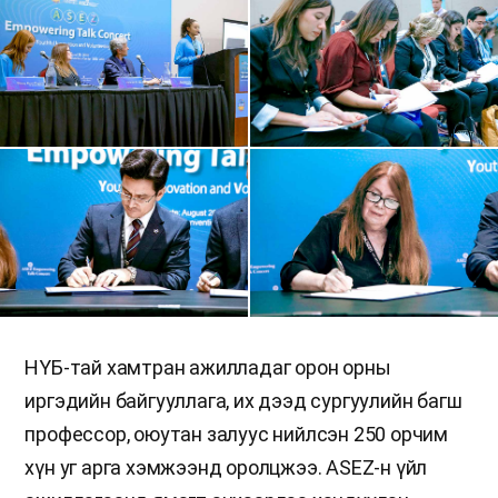
НҮБ-тай хамтран ажилладаг орон орны
иргэдийн байгууллага, их дээд сургуулийн багш
профессор, оюутан залуус нийлсэн 250 орчим
хүн уг арга хэмжээнд оролцжээ. ASEZ-н үйл