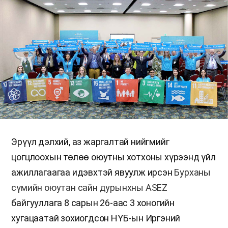
Эрүүл дэлхий, аз жаргалтай нийгмийг
цогцлоохын төлөө оюутны хотхоны хүрээнд үйл
ажиллагаагаа идэвхтэй явуулж ирсэн
Бурханы
сүмийн оюутан сайн дурынхны ASEZ
байгууллага 8 сарын 26-аас 3 хоногийн
хугацаатай зохиогдсон НҮБ-ын Иргэний