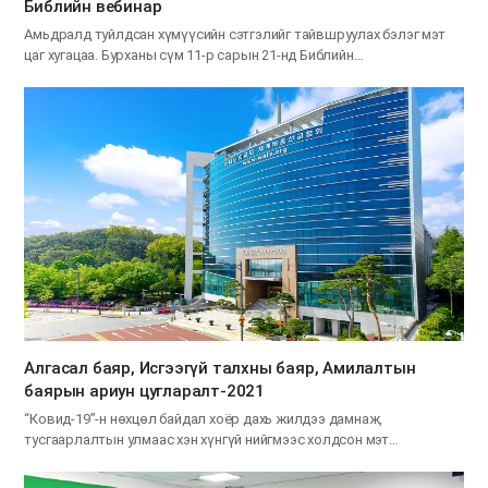
Библийн вебинар
Амьдралд туйлдсан хүмүүсийн сэтгэлийг тайвшруулах бэлэг мэт
цаг хугацаа. Бурханы сүм 11-р сарын 21-нд Библийн…
Алгасал баяр, Исгээгүй талхны баяр, Амилалтын
баярын ариун цугларалт-2021
“Ковид-19”-н нөхцөл байдал хоёр дахь жилдээ дамнаж,
тусгаарлалтын улмаас хэн хүнгүй нийгмээс холдсон мэт
санагдаж,…