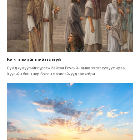
Би ч чамайг шийтгэхгүй
Сүмд хүмүүсийг сургаж байсан Есүсийн өмнө хэсэг хүмүүс ирэв.
Хуулийн багш нар болон фарисайчууд завхайрч…