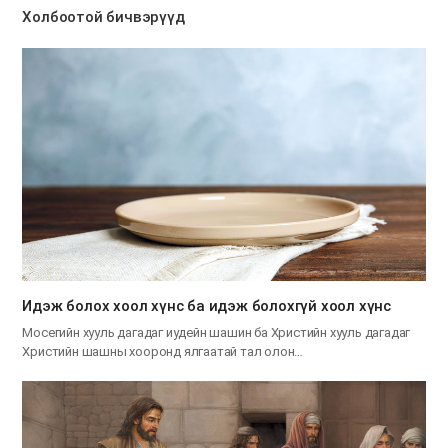
Холбоотой бичвэрүүд
Идэж болох хоол хүнс ба идэж болохгүй хоол хүнс
Мосегийн хууль дагадаг иудейн шашин ба Христийн хууль дагадаг
Христийн шашны хооронд ялгаатай тал олон…