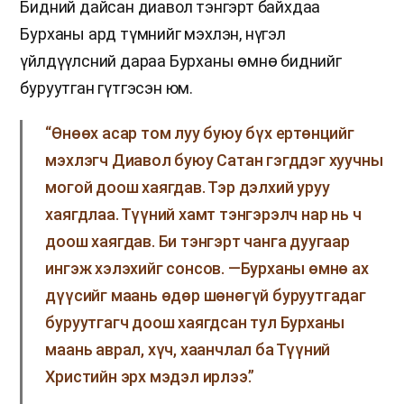
Бидний дайсан диавол тэнгэрт байхдаа
Бурханы ард түмнийг мэхлэн, нүгэл
үйлдүүлсний дараа Бурханы өмнө биднийг
буруутган гүтгэсэн юм.
“Өнөөх асар том луу буюу бүх ертөнцийг
мэхлэгч Диавол буюу Сатан гэгддэг хуучны
могой доош хаягдав. Тэр дэлхий уруу
хаягдлаа. Түүний хамт тэнгэрэлч нар нь ч
доош хаягдав. Би тэнгэрт чанга дуугаар
ингэж хэлэхийг сонсов. —Бурханы өмнө ах
дүүсийг маань өдөр шөнөгүй буруутгадаг
буруутгагч доош хаягдсан тул Бурханы
маань аврал, хүч, хаанчлал ба Түүний
Христийн эрх мэдэл ирлээ.”