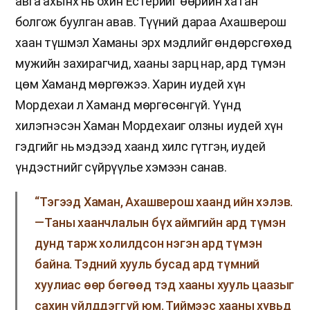
авга ахынх нь охин Естерийг өөрийн хатан
болгож буулган авав. Түүний дараа Ахашверош
хаан түшмэл Хаманы эрх мэдлийг өндөрсгөхөд
мужийн захирагчид, хааны зарц нар, ард түмэн
цөм Хаманд мөргөжээ. Харин иудей хүн
Мордехаи л Хаманд мөргөсөнгүй. Үүнд
хилэгнэсэн Хаман Мордехаиг олзны иудей хүн
гэдгийг нь мэдээд хаанд хилс гүтгэн, иудей
үндэстнийг сүйрүүлье хэмээн санав.
“Тэгээд Хаман, Ахашверош хаанд ийн хэлэв.
—Таны хаанчлалын бүх аймгийн ард түмэн
дунд тарж холилдсон нэгэн ард түмэн
байна. Тэдний хууль бусад ард түмний
хуулиас өөр бөгөөд тэд хааны хууль цаазыг
сахин үйлддэггүй юм. Тиймээс хааны хувьд