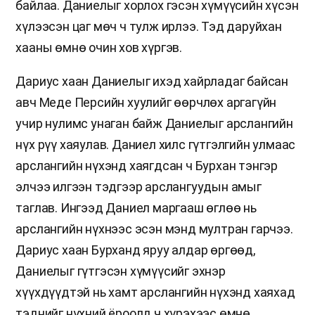
байлаа. Даниелыг хорлох гэсэн хүмүүсийн хүсэн
хүлээсэн цаг мөч ч тулж ирлээ. Тэд даруйхан
хааны өмнө очин хов хүргэв.
Дариус хаан Даниелыг ихэд хайрладаг байсан
авч Меде Персийн хуулийг өөрчлөх аргагүйн
учир нулимс унаган байж Даниелыг арслангийн
нүх рүү хаяулав. Даниел хилс гүтгэлгийн улмаас
арслангийн нүхэнд хаягдсан ч Бурхан тэнгэр
элчээ илгээн тэдгээр арслангуудын амыг
таглав. Ингээд Даниел маргааш өглөө нь
арслангийн нүхнээс эсэн мэнд мултран гарчээ.
Дариус хаан Бурханд яруу алдар өргөөд,
Даниелыг гүтгэсэн хүмүүсийг эхнэр
хүүхдүүдтэй нь хамт арслангийн нүхэнд хаяхад
тэднийг нүхний ёроолд ч хүрэхээс өмнө