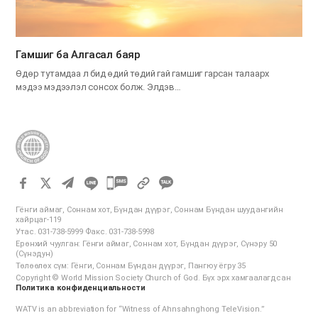
Гамшиг ба Алгасал баяр
Өдөр тутамдаа л бид өдий төдий гай гамшиг гарсан талаарх
мэдээ мэдээлэл сонсох болж. Элдэв…
카
카
Гёнги аймаг, Соннам хот, Бүндан дүүрэг, Соннам Бүндан шуудангийн
오
хайрцаг-119
Утас. 031-738-5999 Факс. 031-738-5998
톡
Ерөнхий чуулган: Гёнги аймаг, Соннам хот, Бүндан дүүрэг, Сүнэру 50
공
(Сүнэдун)
Төлөөлөх сүм: Гёнги, Соннам Бүндан дүүрэг, Пангюу ёгру 35
유
Copyright © World Mission Society Church of God. Бүх эрх хамгаалагдсан
하
Политика конфиденциальности
기
WATV is an abbreviation for “Witness of Ahnsahnghong TeleVision.”