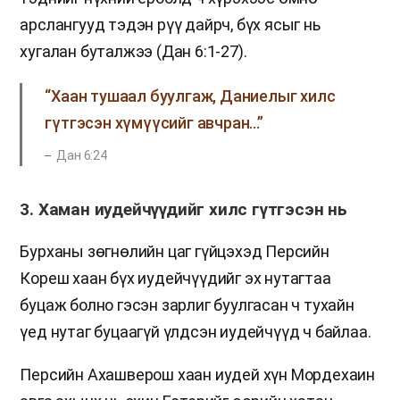
арслангууд тэдэн рүү дайрч, бүх ясыг нь
хугалан буталжээ (Дан 6:1-27).
“Хаан тушаал буулгаж, Даниелыг хилс
гүтгэсэн хүмүүсийг авчран…”
Дан 6:24
3. Хаман иудейчүүдийг хилс гүтгэсэн нь
Бурханы зөгнөлийн цаг гүйцэхэд Персийн
Кореш хаан бүх иудейчүүдийг эх нутагтаа
буцаж болно гэсэн зарлиг буулгасан ч тухайн
үед нутаг буцаагүй үлдсэн иудейчүүд ч байлаа.
Персийн Ахашверош хаан иудей хүн Мордехаин