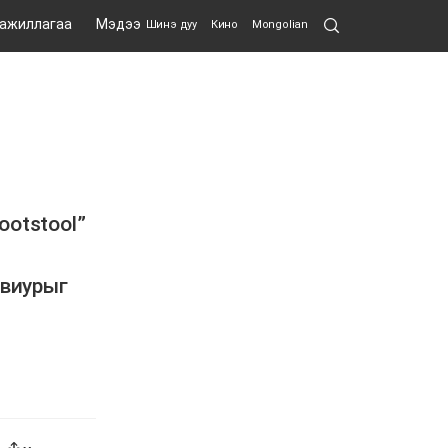
Search
 ажиллагаа
Мэдээ
Шинэ дуу
Кино
Mongolian
Submit
ootstool”
авиурыг