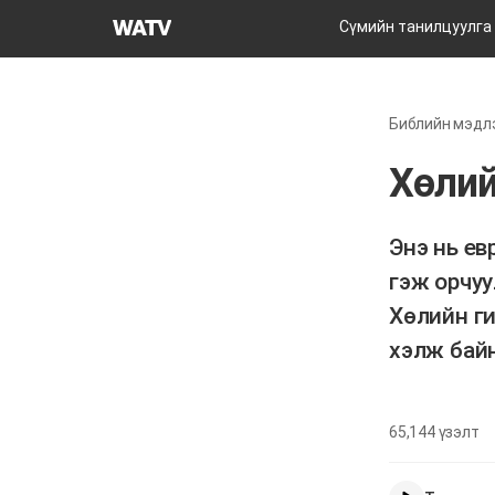
Бурханы
Сүмийн танилцуулга
сүм
дэлхийн
сайн
Библийн мэдл
мэдээний
авралын
Хөлий
зар
нийгэмлэгийн
Энэ нь ев
гэж орчуу
Хөлийн г
хэлж байн
65,144
үзэлт