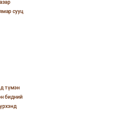
газар
ямар сууц
г
рд түмэн
өн бидний
зүрхэнд