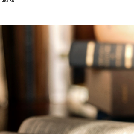
ших
4:56