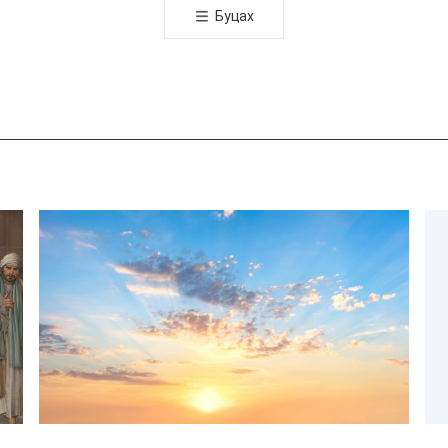
Буцах
유
하
기