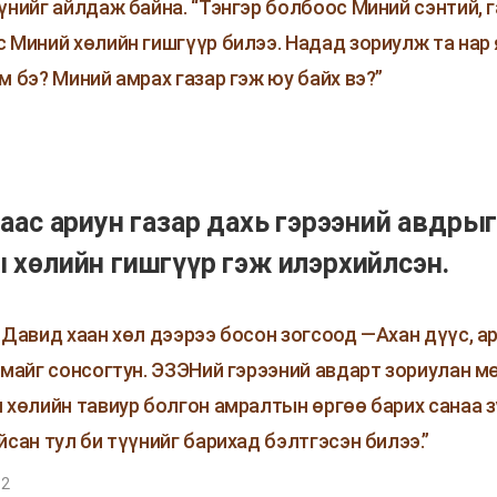
үнийг айлдаж байна. “Тэнгэр болбоос Миний сэнтий, 
 Миний хөлийн гишгүүр билээ. Надад зориулж та нар 
м бэ? Миний амрах газар гэж юу байх вэ?”
наас ариун газар дахь гэрээний авдры
 хөлийн гишгүүр гэж илэрхийлсэн.
 Давид хаан хөл дээрээ босон зогсоод —Ахан дүүс, а
амайг сонсогтун. ЭЗЭНий гэрээний авдарт зориулан м
 хөлийн тавиур болгон амралтын өргөө барих санаа 
йсан тул би түүнийг барихад бэлтгэсэн билээ.”
:2