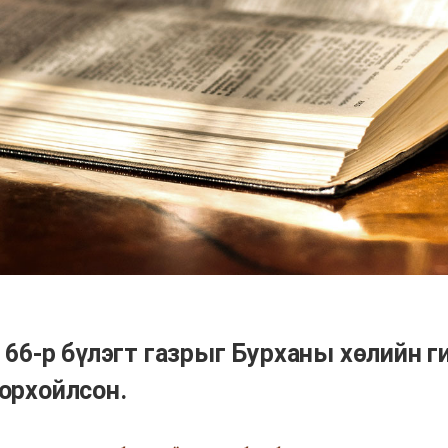
а 66-р бүлэгт газрыг Бурханы хөлийн г
орхойлсон.