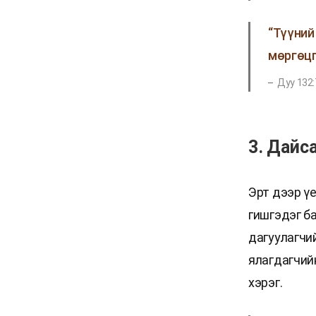
“Түүний
мөргөцг
Дуу 132:
3. Дайс
Эрт дээр ү
гишгэдэг б
дагуулагчи
ялагдагчий
хэрэг.