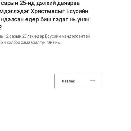
 сарын 25-нд дэлхий даяараа
мдэглэдэг Христмасыг Есүсийн
ндэлсэн өдөр биш гэдэг нь үнэн
?
нь 12 сарын 25 гэх өдөр Есүсийн мэндэлсэнтэй
р ч холбоо хамааралгүй. Энэ нь…
Лавлах