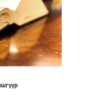
ишгүүр