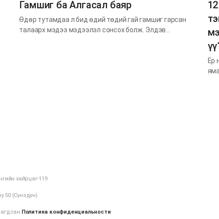
Гамшиг ба Алгасал баяр
12
тэ
Өдөр тутамдаа л бид өдий төдий гай гамшиг гарсан
талаарх мэдээ мэдээлэл сонсох болж. Элдэв…
мэ
үү
Ер 
яма
нгийн хайрцаг-119
у 50 (Сүнэдун)
алагдсан
Политика конфиденциальности