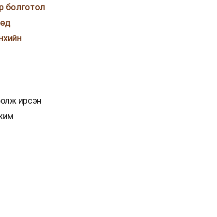
үр болготол
өөд
нхийн
болж ирсэн
ожим