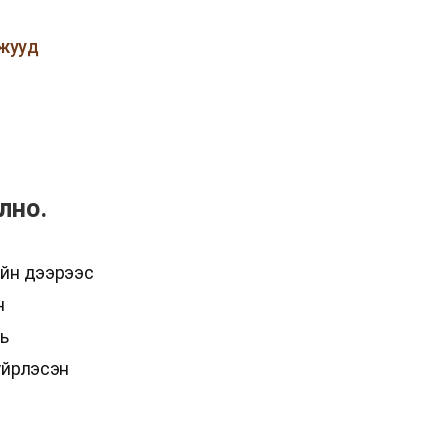
ажууд
лно.
ийн дээрээс
н
нь
үйрлэсэн