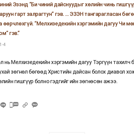
иний Эзэнд “Би чиний дайснуудыг хөлийн чинь гишгү
аруун гарт залрагтун” гэв. … ЭЗЭН тангарагласан бөг
а өөрчлөхгүй. “Мелхизедекийн хэргэмийн дагуу Чи мө
м” гэв.”
1-4
л нь Мелхизедекийн хэргэмийн дагуу Тэргүүн тахилч 
ухай зөгнөл бөгөөд Христийн дайсан болох диавол х
лийн гишгүүр болно гэдгийг ийн зөгнөсөн ажээ.
카
카
오
톡
공