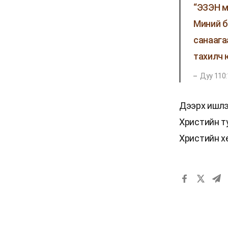
“ЭЗЭН м
Миний б
санаага
тахилч ю
Дуу 110:
Дээрх ишлэ
Христийн т
Христийн хө