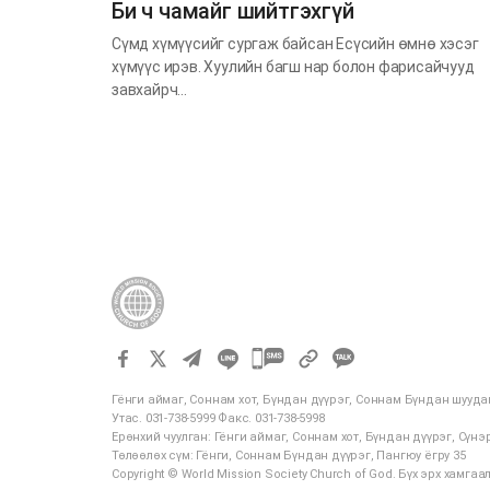
Би ч чамайг шийтгэхгүй
Сүмд хүмүүсийг сургаж байсан Есүсийн өмнө хэсэг
хүмүүс ирэв. Хуулийн багш нар болон фарисайчууд
завхайрч…
카
카
Гёнги аймаг, Соннам хот, Бүндан дүүрэг, Соннам Бүндан шууда
오
Утас. 031-738-5999 Факс. 031-738-5998
톡
Ерөнхий чуулган: Гёнги аймаг, Соннам хот, Бүндан дүүрэг, Сүнэр
Төлөөлөх сүм: Гёнги, Соннам Бүндан дүүрэг, Пангюу ёгру 35
공
Copyright © World Mission Society Church of God. Бүх эрх хамга
유