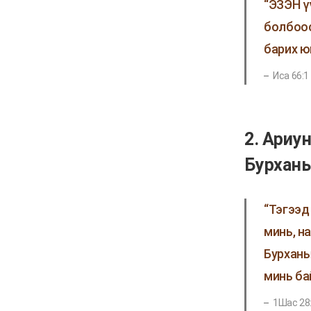
“ЭЗЭН ү
болбоос
барих ю
Иса 66:1
2. Ариу
Бурханы
“Тэгээд
минь, н
Бурханы
минь ба
1Шас 28