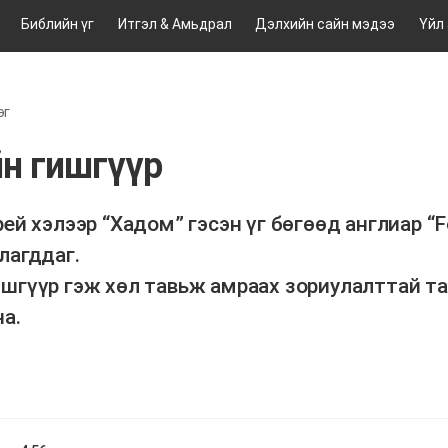
Библийн үг
Итгэл & Амьдрал
Дэлхийн сайн мэдээ
Үйл
эг
н гишгүүр
рей хэлээр “Хадом” гэсэн үг бөгөөд англиар “F
лагддаг.
ишгүүр гэж хөл тавьж амраах зориулалттай т
а.