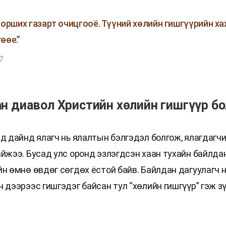
 орших газарт очицгооё. Түүний хөлийн гишгүүрийн х
өөе.”
7
ан диавол Христийн хөлийн гишгүүр бо
ед дайнд ялагч нь ялалтын бэлгэдэл болгож, ялагдагч
айжээ. Бусад улс оронд эзлэгдсэн хаан тухайн байлда
йн өмнө өвдөг сөгдөх ёстой байв. Байлдан дагуулагч 
н дээрээс гишгэдэг байсан тул “хөлийн гишгүүр” гэж з