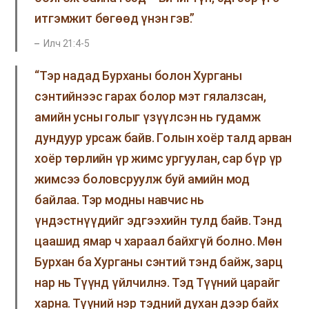
итгэмжит бөгөөд үнэн гэв.”
Илч 21:4-5
“Тэр надад Бурханы болон Хурганы
сэнтийнээс гарах болор мэт гялалзсан,
амийн усны голыг үзүүлсэн нь гудамж
дундуур урсаж байв. Голын хоёр талд арван
хоёр төрлийн үр жимс ургуулан, сар бүр үр
жимсээ боловсруулж буй амийн мод
байлаа. Тэр модны навчис нь
үндэстнүүдийг эдгээхийн тулд байв. Тэнд
цаашид ямар ч хараал байхгүй болно. Мөн
Бурхан ба Хурганы сэнтий тэнд байж, зарц
нар нь Түүнд үйлчилнэ. Тэд Түүний царайг
харна. Түүний нэр тэдний духан дээр байх