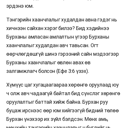
эрдэнэ юм.
Тэнгэрийн хаанчлалыг худалдан авна гэдэг нь
хичнээн сайхан хэрэг билээ? Бид хэдийнээ
Бурханы амласан амлалтын үгээр Бурханы
хаанчлалыг худалдан авч тавьсан. Огт
өөрчлөгдөшгүй шинэ гэрээний сайн мэдээгээр
Бурханы хаанчлалыг өвлөн авах өв
залгамжлагч болсон (Ефе 3:6 үзэх).
Хүмүүс цаг хугацаагаараа хөрөнгө оруулаад юу
ч олж авч чадаагүй байтал бид сүнслэг хөрөнгө
оруулалтыг баттай хийж байна. Бурхан руу
буцаж ирснээс өөр юм хийгээгүй бидний төлөө
Бурхан үнэхээр их зүйл бэлдсэн. Мөнх амь,
мөнхийн тэнгэрийн хаанчлалыг ч бүгдийг нь