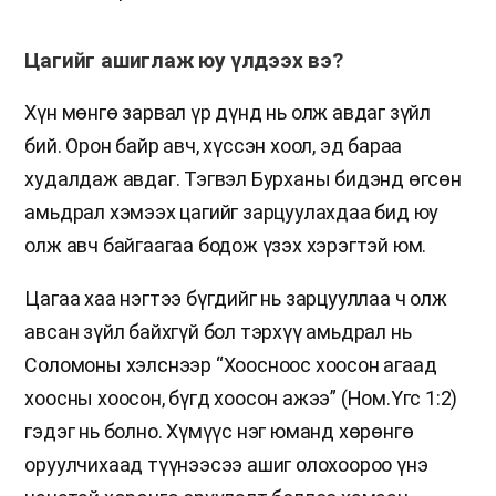
Цагийг ашиглаж юу үлдээх вэ?
Хүн мөнгө зарвал үр дүнд нь олж авдаг зүйл
бий. Орон байр авч, хүссэн хоол, эд бараа
худалдаж авдаг. Тэгвэл Бурханы бидэнд өгсөн
амьдрал хэмээх цагийг зарцуулахдаа бид юу
олж авч байгаагаа бодож үзэх хэрэгтэй юм.
Цагаа хаа нэгтээ бүгдийг нь зарцууллаа ч олж
авсан зүйл байхгүй бол тэрхүү амьдрал нь
Соломоны хэлснээр “Хоосноос хоосон агаад
хоосны хоосон, бүгд хоосон ажээ” (Ном.Үгс 1:2)
гэдэг нь болно. Хүмүүс нэг юманд хөрөнгө
оруулчихаад түүнээсээ ашиг олохоороо үнэ