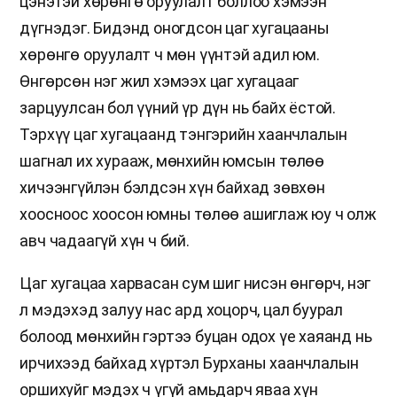
цэнэтэй хөрөнгө оруулалт боллоо хэмээн
дүгнэдэг. Бидэнд оногдсон цаг хугацааны
хөрөнгө оруулалт ч мөн үүнтэй адил юм.
Өнгөрсөн нэг жил хэмээх цаг хугацааг
зарцуулсан бол үүний үр дүн нь байх ёстой.
Тэрхүү цаг хугацаанд тэнгэрийн хаанчлалын
шагнал их хурааж, мөнхийн юмсын төлөө
хичээнгүйлэн бэлдсэн хүн байхад зөвхөн
хоосноос хоосон юмны төлөө ашиглаж юу ч олж
авч чадаагүй хүн ч бий.
Цаг хугацаа харвасан сум шиг нисэн өнгөрч, нэг
л мэдэхэд залуу нас ард хоцорч, цал буурал
болоод мөнхийн гэртээ буцан одох үе хаяанд нь
ирчихээд байхад хүртэл Бурханы хаанчлалын
оршихуйг мэдэх ч үгүй амьдарч яваа хүн