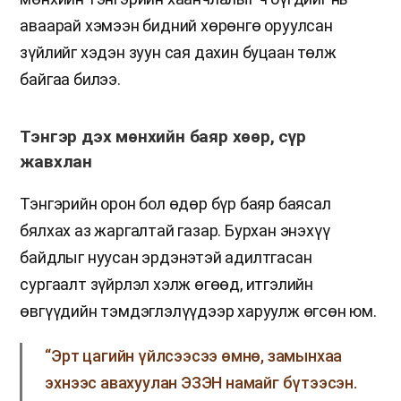
аваарай хэмээн бидний хөрөнгө оруулсан
зүйлийг хэдэн зуун сая дахин буцаан төлж
байгаа билээ.
Тэнгэр дэх мөнхийн баяр хөөр, сүр
жавхлан
Тэнгэрийн орон бол өдөр бүр баяр баясал
бялхах аз жаргалтай газар. Бурхан энэхүү
байдлыг нуусан эрдэнэтэй адилтгасан
сургаалт зүйрлэл хэлж өгөөд, итгэлийн
өвгүүдийн тэмдэглэлүүдээр харуулж өгсөн юм.
“Эрт цагийн үйлсээсээ өмнө, замынхаа
эхнээс авахуулан ЭЗЭН намайг бүтээсэн.