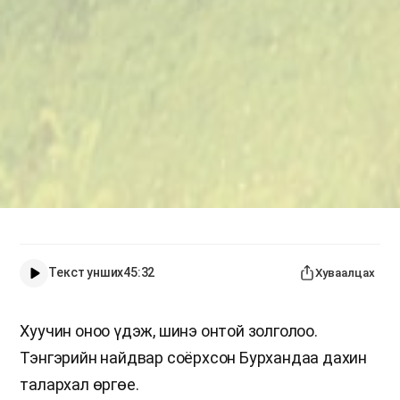
Текст унших
45:32
Хуваалцах
Хуучин оноо үдэж, шинэ онтой золголоо.
Тэнгэрийн найдвар соёрхсон Бурхандаа дахин
талархал өргөе.