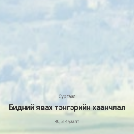
Сургаал
Бидний явах тэнгэрийн хаанчлал
40,514
үзэлт
November
17,