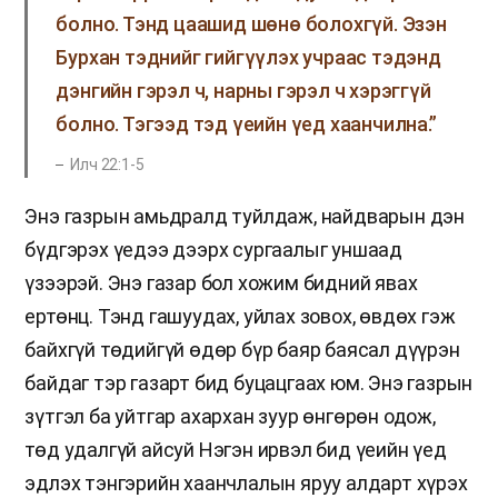
болно. Тэнд цаашид шөнө болохгүй. Эзэн
Бурхан тэднийг гийгүүлэх учраас тэдэнд
дэнгийн гэрэл ч, нарны гэрэл ч хэрэггүй
болно. Тэгээд тэд үеийн үед хаанчилна.”
Илч 22:1-5
Энэ газрын амьдралд туйлдаж, найдварын дэн
бүдгэрэх үедээ дээрх сургаалыг уншаад
үзээрэй. Энэ газар бол хожим бидний явах
ертөнц. Тэнд гашуудах, уйлах зовох, өвдөх гэж
байхгүй төдийгүй өдөр бүр баяр баясал дүүрэн
байдаг тэр газарт бид буцацгаах юм. Энэ газрын
зүтгэл ба уйтгар ахархан зуур өнгөрөн одож,
төд удалгүй айсуй Нэгэн ирвэл бид үеийн үед
эдлэх тэнгэрийн хаанчлалын яруу алдарт хүрэх