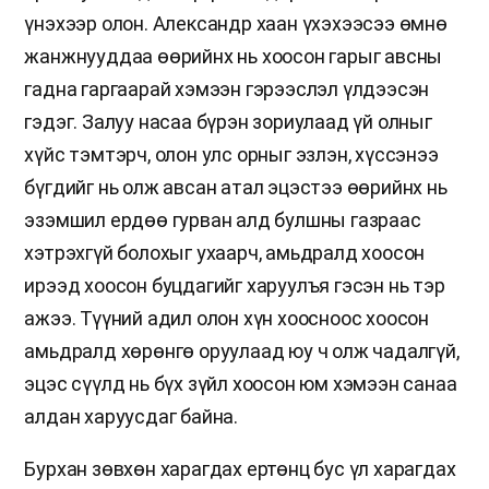
үнэхээр олон. Александр хаан үхэхээсээ өмнө
жанжнууддаа өөрийнх нь хоосон гарыг авсны
гадна гаргаарай хэмээн гэрээслэл үлдээсэн
гэдэг. Залуу насаа бүрэн зориулаад үй олныг
хүйс тэмтэрч, олон улс орныг эзлэн, хүссэнээ
бүгдийг нь олж авсан атал эцэстээ өөрийнх нь
эзэмшил ердөө гурван алд булшны газраас
хэтрэхгүй болохыг ухаарч, амьдралд хоосон
ирээд хоосон буцдагийг харуулъя гэсэн нь тэр
ажээ. Түүний адил олон хүн хоосноос хоосон
амьдралд хөрөнгө оруулаад юу ч олж чадалгүй,
эцэс сүүлд нь бүх зүйл хоосон юм хэмээн санаа
алдан харуусдаг байна.
Бурхан зөвхөн харагдах ертөнц бус үл харагдах