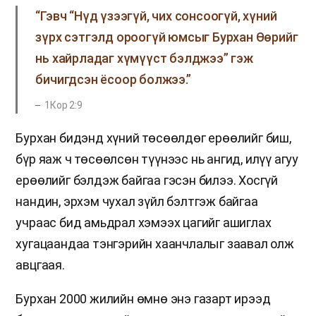
“Гэвч “Нүд үзээгүй, чих сонсоогүй, хүний
зүрх сэтгэлд ороогүй юмсыг Бурхан Өөрийг
нь хайрладаг хүмүүст бэлджээ” гэж
бичигдсэн ёсоор болжээ.”
1Кор 2:9
Бурхан бидэнд хүний төсөөлдөг ерөөлийг биш,
бүр яаж ч төсөөлсөн түүнээс нь ангид, илүү агуу
ерөөлийг бэлдэж байгаа гэсэн билээ. Хосгүй
нандин, эрхэм чухал зүйл бэлтгэж байгаа
учраас бид амьдрал хэмээх цагийг ашиглах
хугацаандаа тэнгэрийн хаанчлалыг заавал олж
авцгаая.
Бурхан 2000 жилийн өмнө энэ газарт ирээд