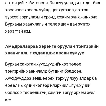
ертөнцийг ч бүтээсэн. Энэхүү үнэнд итгэдэг бид
хоосноос хоосон зүйлд цаг хугацаа, сэтгэл
зүрхээ зориулахын оронд хожим очих жинхэнэ
Бурханы хаанчлалын төлөө шамдан зүтгэх
хэрэгтэй юм.
Амьдралаараа хөрөнгө оруулан тэнгэрийн
хаанчлалыг худалдаж авсан хүмүүс
Бурхан хайртай хүүхдүүдийнхээ төлөө
тэнгэрийн хаанчлалд бүгдийг бэлдсэн.
Хүүхдүүддээ зөвшөөрөх тэрхүү яруу алдар ба
ерөөл нь хүний хэлээр илэрхийлшгүй, хүний
бодлоор төсөөлшгүй, хамгийн агуу эрхэм зүйл
юм.