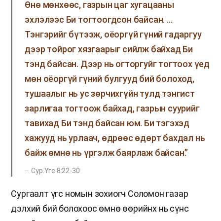
Өнө мөнхөөс, газрын цаг хугацааны
эхлэлээс Би тогтоогдсон байсан. …
Тэнгэрийг бүтээж, оёоргүй гүний гадаргуу
дээр тойрог хязгаарыг сийлж байхад Би
тэнд байсан. Дээр нь огторгуйг тогтоох үед
мөн оёоргүй гүний булгууд бий болоход,
тушаалыг нь ус зөрчихгүйн тулд тэнгист
зарлигаа тогтоож байхад, газрын суурийг
тавихад Би тэнд байсан юм. Би тэгэхэд
хажууд нь урлаач, өдрөөс өдөрт бахдал нь
байж өмнө нь үргэлж баярлаж байсан.”
Сур.Үгс 8:22-30
Сургаалт үгс номын зохиогч Соломон газар
дэлхий бий болохоос өмнө өөрийнх нь сүнс