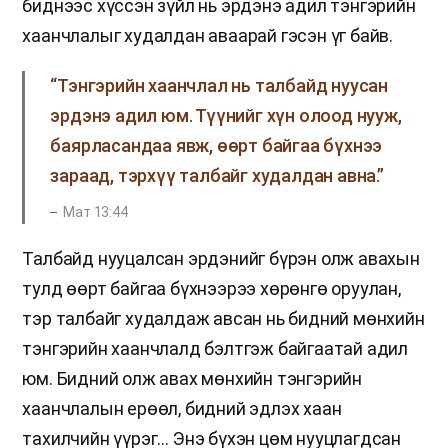
биднээс хүссэн зүйл нь эрдэнэ адил тэнгэрийн
хаанчлалыг худалдан аваарай гэсэн үг байв.
“Тэнгэрийн хаанчлал нь талбайд нуусан
эрдэнэ адил юм. Түүнийг хүн олоод нууж,
баярласандаа явж, өөрт байгаа бүхнээ
зараад, тэрхүү талбайг худалдан авна.”
Мат 13:44
Талбайд нууцалсан эрдэнийг бүрэн олж авахын
тулд өөрт байгаа бүхнээрээ хөрөнгө оруулан,
тэр талбайг худалдаж авсан нь бидний мөнхийн
тэнгэрийн хаанчлалд бэлтгэж байгаатай адил
юм. Бидний олж авах мөнхийн тэнгэрийн
хаанчлалын ерөөл, бидний эдлэх хаан
тахилчийн үүрэг… Энэ бүхэн цөм нууцлагдсан