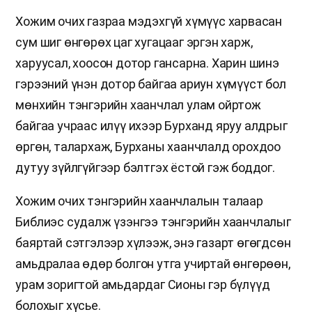
Хожим очих газраа мэдэхгүй хүмүүс харвасан
сум шиг өнгөрөх цаг хугацааг эргэн харж,
харуусал, хоосон дотор гансарна. Харин шинэ
гэрээний үнэн дотор байгаа ариун хүмүүст бол
мөнхийн тэнгэрийн хаанчлал улам ойртож
байгаа учраас илүү ихээр Бурханд яруу алдрыг
өргөн, талархаж, Бурханы хаанчлалд орохдоо
дутуу зүйлгүйгээр бэлтгэх ёстой гэж боддог.
Хожим очих тэнгэрийн хаанчлалын талаар
Библиэс судалж үзэнгээ тэнгэрийн хаанчлалыг
баяртай сэтгэлээр хүлээж, энэ газарт өгөгдсөн
амьдралаа өдөр болгон утга учиртай өнгөрөөн,
урам зоригтой амьдардаг Сионы гэр бүлүүд
болохыг хүсье.