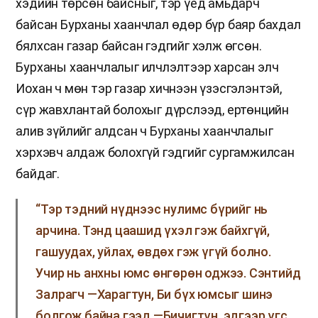
хэдийн төрсөн байсныг, тэр үед амьдарч
байсан Бурханы хаанчлал өдөр бүр баяр бахдал
бялхсан газар байсан гэдгийг хэлж өгсөн.
Бурханы хаанчлалыг илчлэлтээр харсан элч
Иохан ч мөн тэр газар хичнээн үзэсгэлэнтэй,
сүр жавхлантай болохыг дүрслээд, ертөнцийн
алив зүйлийг алдсан ч Бурханы хаанчлалыг
хэрхэвч алдаж болохгүй гэдгийг сургамжилсан
байдаг.
“Тэр тэдний нүднээс нулимс бүрийг нь
арчина. Тэнд цаашид үхэл гэж байхгүй,
гашуудах, уйлах, өвдөх гэж үгүй болно.
Учир нь анхны юмс өнгөрөн оджээ. Сэнтийд
Залрагч —Харагтун, Би бүх юмсыг шинэ
болгож байна гээд —Бичигтүн, эдгээр үгс