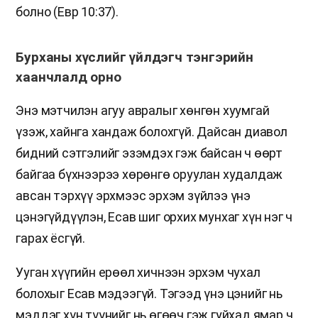
болно (Евр 10:37).
Бурханы хүслийг үйлдэгч тэнгэрийн
хаанчлалд орно
Энэ мэтчилэн агуу авралыг хөнгөн хуумгай
үзэж, хайнга хандаж болохгүй. Дайсан диавол
бидний сэтгэлийг эзэмдэх гэж байсан ч өөрт
байгаа бүхнээрээ хөрөнгө оруулан худалдаж
авсан тэрхүү эрхмээс эрхэм зүйлээ үнэ
цэнэгүйдүүлэн, Есав шиг орхих мунхаг хүн нэг ч
гарах ёсгүй.
Ууган хүүгийн ерөөл хичнээн эрхэм чухал
болохыг Есав мэдээгүй. Тэгээд үнэ цэнийг нь
мэддэг хүн түүнийг нь өгөөч гэж гуйхад ямар ч