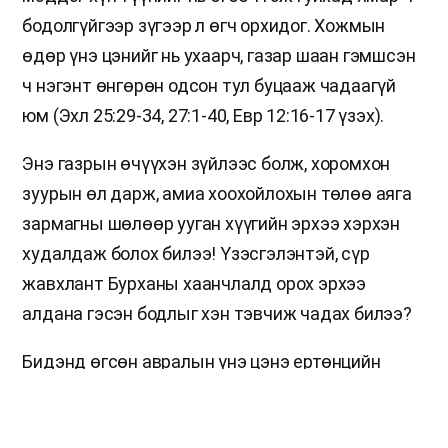
бодолгүйгээр зүгээр л өгч орхидог. Хожмын
өдөр үнэ цэнийг нь ухаарч, газар шаан гэмшсэн
ч нэгэнт өнгөрөн одсон тул буцааж чадаагүй
юм (Эхл 25:29-34, 27:1-40, Евр 12:16-17 үзэх).
Энэ газрын өчүүхэн зүйлээс болж, хоромхон
зуурын өл дарж, амиа хоохойлохын төлөө аяга
зармагны шөлөөр ууган хүүгийн эрхээ хэрхэн
худалдаж болох билээ! Үзэсгэлэнтэй, сүр
жавхлант Бурханы хаанчлалд орох эрхээ
алдана гэсэн бодлыг хэн тэвчиж чадах билээ?
Бидэнд өгсөн авралын үнэ цэнэ ертөнцийн
юугаар ч сольшгүй тийм эрхэм нандин. Харин
үүнийг олж илрүүлсэн хүн нь өөрийн цаг хугацаа,