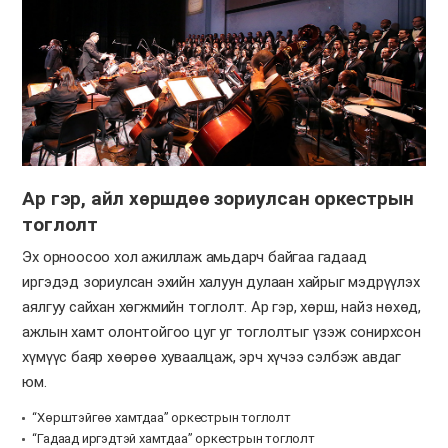
Ар гэр, айл хөршдөө зориулсан оркестрын
тоглолт
Эх орноосоо хол ажиллаж амьдарч байгаа гадаад
иргэдэд зориулсан эхийн халуун дулаан хайрыг мэдрүүлэх
аялгуу сайхан хөгжмийн тоглолт. Ар гэр, хөрш, найз нөхөд,
ажлын хамт олонтойгоо цуг уг тоглолтыг үзэж сонирхсон
хүмүүс баяр хөөрөө хуваалцаж, эрч хүчээ сэлбэж авдаг
юм.
“Хөрштэйгөө хамтдаа” оркестрын тоглолт
“Гадаад иргэдтэй хамтдаа” оркестрын тоглолт