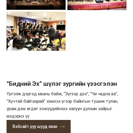
“Бидний Эх” шүлэг зургийн үзэсгэлэн
Үргэлж дэргэд маань байж, “Зүгээр дээ”, “Чи чадна аа”,
“Хүчтай байгаарай” хэмээх үгээр байнгын түшиж тулан,
урам дэм өгдөг ээжүүдийнхээ халуун дулаан хайрыг
мэдэрнэ үү.
Вэбсайт руу шууд явах