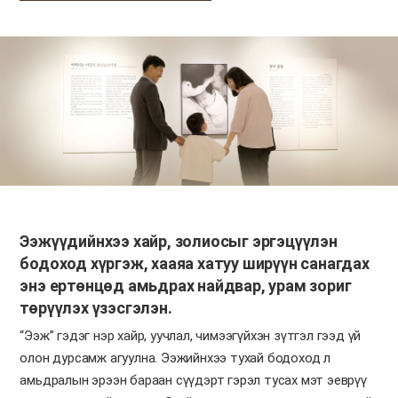
Ээжүүдийнхээ хайр, золиосыг эргэцүүлэн
бодоход хүргэж, хааяа хатуу ширүүн санагдах
энэ ертөнцөд амьдрах найдвар, урам зориг
төрүүлэх үзэсгэлэн.
“Ээж” гэдэг нэр хайр, уучлал, чимээгүйхэн зүтгэл гээд үй
олон дурсамж агуулна. Ээжийнхээ тухай бодоход л
амьдралын эрээн бараан сүүдэрт гэрэл тусах мэт эеврүү