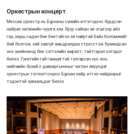
Оркестрын концерт
Мессиа оркестр нь Бурханы сүмийн итгэгчдээс бүрдсэн
найрал хөгжмийн чуулга юм. Яруу сайхан ая эгшгээр айл
гэр, хөрш садан бие биетэйгээ эв найртай байх боломжийг
бий болгож, зай завгүй амьдралдаа стресстэж бухимдсан
энэ үеийнхэнд бие сэтгэлийн амралт, тайтгарал олгодог
билээ. Гэнэтийн гай гамшигтай тулгарсан хүн зон,
нийгмийн бүхий л давхаргынхныг чиглэн явуулдаг
оркестрын тоглолтоороо Бурхан хайр, итгэл найдварыг
тэдэнтэй хуваалцдаг билээ.