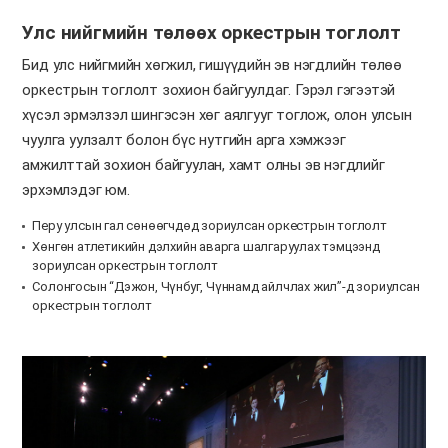
Улс нийгмийн төлөөх оркестрын тоглолт
Бид улс нийгмийн хөгжил, гишүүдийн эв нэгдлийн төлөө
оркестрын тоглолт зохион байгуулдаг. Гэрэл гэгээтэй
хүсэл эрмэлзэл шингэсэн хөг аялгууг тоглож, олон улсын
чуулга уулзалт болон бүс нутгийн арга хэмжээг
амжилттай зохион байгуулан, хамт олны эв нэгдлийг
эрхэмлэдэг юм.
Перу улсын гал сөнөөгчдөд зориулсан оркестрын тоглолт
Хөнгөн атлетикийн дэлхийн аварга шалгаруулах тэмцээнд
зориулсан оркестрын тоглолт
Солонгосын “Дэжон, Чүнбуг, Чүннамд айлчлах жил”-д зориулсан
оркестрын тоглолт