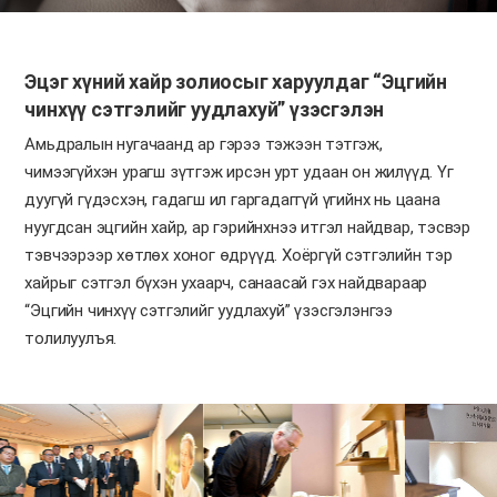
Эцэг хүний хайр золиосыг харуулдаг “Эцгийн
чинхүү сэтгэлийг уудлахуй” үзэсгэлэн
Амьдралын нугачаанд ар гэрээ тэжээн тэтгэж,
чимээгүйхэн урагш зүтгэж ирсэн урт удаан он жилүүд. Үг
дуугүй гүдэсхэн, гадагш ил гаргадаггүй үгийнх нь цаана
нуугдсан эцгийн хайр, ар гэрийнхнээ итгэл найдвар, тэсвэр
тэвчээрээр хөтлөх хоног өдрүүд.
Хоёргүй сэтгэлийн тэр
хайрыг сэтгэл бүхэн ухаарч, санаасай гэх найдвараар
“Эцгийн чинхүү сэтгэлийг уудлахуй” үзэсгэлэнгээ
толилуулъя.