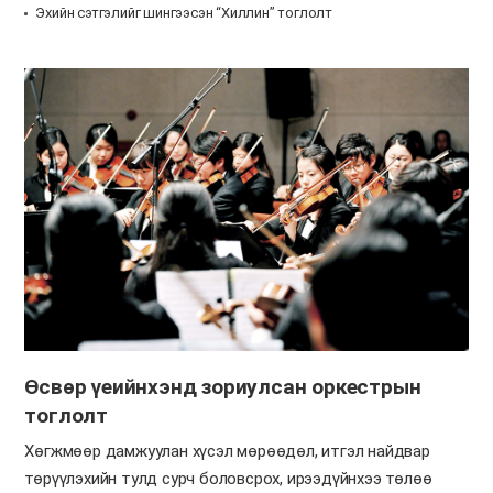
Эхийн сэтгэлийг шингээсэн “Хиллин” тоглолт
Өсвөр үеийнхэнд зориулсан оркестрын
тоглолт
Хөгжмөөр дамжуулан хүсэл мөрөөдөл, итгэл найдвар
төрүүлэхийн тулд сурч боловсрох, ирээдүйнхээ төлөө