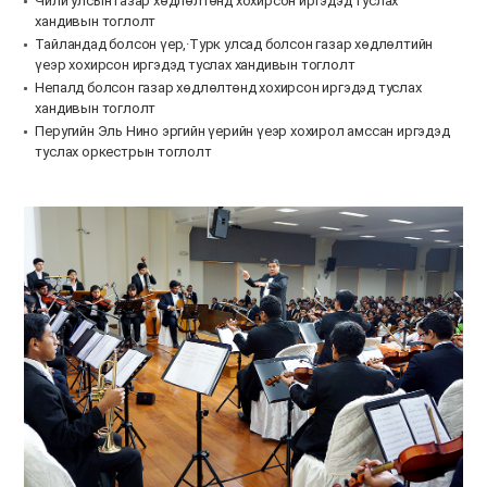
Чили улсын газар хөдлөлтөнд хохирсон иргэдэд туслах
хандивын тоглолт
Тайландад болсон үер,·Турк улсад болсон газар хөдлөлтийн
үеэр хохирсон иргэдэд туслах хандивын тоглолт
Непалд болсон газар хөдлөлтөнд хохирсон иргэдэд туслах
хандивын тоглолт
Перугийн Эль Нино эргийн үерийн үеэр хохирол амссан иргэдэд
туслах оркестрын тоглолт