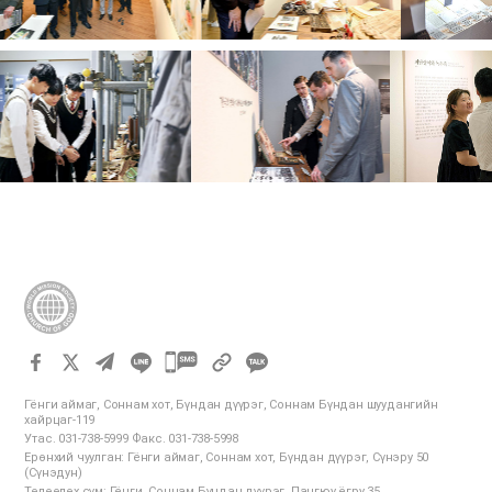
카
카
Гёнги аймаг, Соннам хот, Бүндан дүүрэг, Соннам Бүндан шуудангийн
오
хайрцаг-119
Утас. 031-738-5999 Факс. 031-738-5998
톡
Ерөнхий чуулган: Гёнги аймаг, Соннам хот, Бүндан дүүрэг, Сүнэру 50
공
(Сүнэдун)
Төлөөлөх сүм: Гёнги, Соннам Бүндан дүүрэг, Пангюу ёгру 35