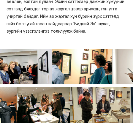
зөөлөн, ээлтэй дулаан.
Эхийн сэтгэлээр дамжин хүмүүний
сэтгэлд бялхдаг тэр аз жаргал цэвэр ариухан, гүн утга
учиртай байдаг. Ийм аз жаргал хүн бүрийн зүрх сэтгэлд
гийх болтугай гэсэн найдвараар “Бидний Эх” шүлэг,
зургийн үзэсгэлэнгээ толилуулж байна.