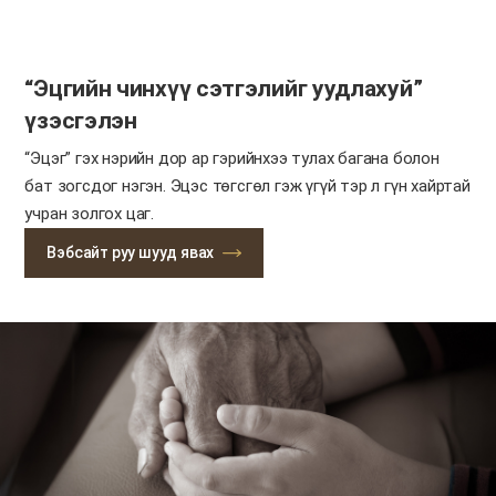
“Эцгийн чинхүү сэтгэлийг уудлахуй”
үзэсгэлэн
“Эцэг” гэх нэрийн дор ар гэрийнхээ тулах багана болон
бат зогсдог нэгэн.
Эцэс төгсгөл гэж үгүй тэр л гүн хайртай
учран золгох цаг.
Вэбсайт руу шууд явах