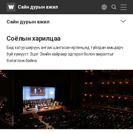
WATV
Search
Сайн дурын ажил
Submit
naviga
Language
​Сайн дурын ажил
me
Соёлын харилцаа
tog
but
Бид хатуу ширүүн, ангаж цангасан ертөнцөд туйлдан амьдарч
буй хүмүүст
Эцэг Эхийн хайраар эдгэрэл болон амралтыг
бэлэглэж байна.