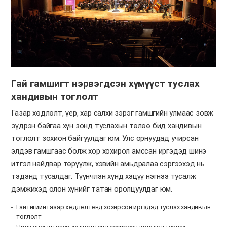
Гай гамшигт нэрвэгдсэн хүмүүст туслах
хандивын тоглолт
Газар хөдлөлт, үер, хар салхи зэрэг гамшгийн улмаас зовж
зүдрэн байгаа хүн зонд туслахын төлөө бид хандивын
тоглолт зохион байгуулдаг юм. Улс орнуудад учирсан
элдэв гамшгаас болж хор хохирол амссан иргэдэд шинэ
итгэл найдвар төрүүлж, хэвийн амьдралаа сэргээхэд нь
тэдэнд тусалдаг. Түүнчлэн хүнд хэцүү нэгнээ тусалж
дэмжихэд олон хүнийг татан оролцуулдаг юм.
Гаитигийн газар хөдлөлтөнд хохирсон иргэдэд туслах хандивын
тоглолт