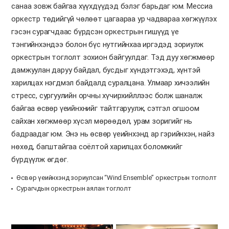
санаа зовж байгаа хүүхдүүдэд бэлэг барьдаг юм. Мессиа
оркестр төдийгүй чөлөөт цагаараа ур чадвараа хөгжүүлэх
гэсэн сурагчдаас бүрдсэн оркестрын гишүүд үе
тэнгийнхэндээ болон бүс нутгийнхаа иргэдэд зориулж
оркестрын тоглолт зохион байгуулдаг. Тэд дуу хөгжмөөр
дамжуулан даруу байдал, бусдыг хүндэтгэхэд, хүнтэй
харилцах нэгдмэл байдалд суралцана. Улмаар хичээлийн
стресс, сургуулийн орчны хүчирхийллээс болж шаналж
байгаа өсвөр үеийнхнийг тайтгаруулж, сэтгэл огшоом
сайхан хөгжмөөр хүсэл мөрөөдөл, урам зоригийг нь
бадраадаг юм. Энэ нь өсвөр үеийнхэнд ар гэрийнхэн, найз
нөхөд, багштайгаа соёлтой харилцах боломжийг
бүрдүүлж өгдөг.
Өсвөр үеийнхэнд зориулсан “Wind Ensemble” оркестрын тоглолт
Сурагчдын оркестрын аялан тоглолт