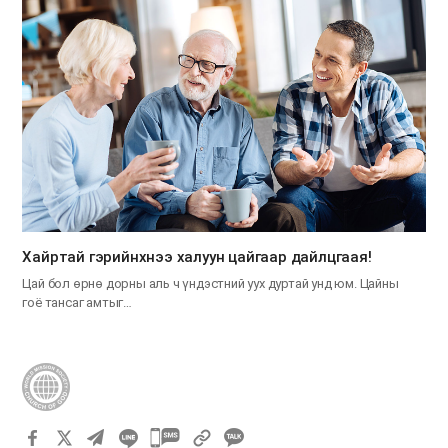
Хайртай гэрийнхнээ халуун цайгаар дайлцгаая!
Цай бол өрнө дорны аль ч үндэстний уух дуртай унд юм. Цайны
гоё тансаг амтыг…
카