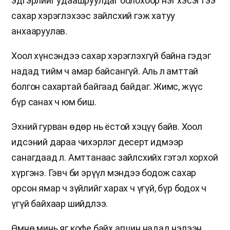
эдгэрлийг удаашруулдаг болохоор нэг хэсэгтээ
сахар хэрэглэхээс зайлсхий гэж хатуу
анхааруулав.
Хоол хүнсэндээ сахар хэрэглэхгүй байна гэдэг
надад тийм ч амар байсангүй. Аль л амттай
болгон сахартай байгаад байдаг. Жимс, жүүс
бүр санах ч юм биш.
Эхний гурван өдөр нь ёстой хэцүү байв. Хоол
идсэний дараа чихэрлэг десерт идмээр
санагдаад л. Амттанаас зайлсхийх гэтэл хорхой
хүргэнэ. Гэвч би эрүүл мэндээ бодож сахар
орсон ямар ч зүйлийг харах ч үгүй, бүр бодох ч
үгүй байхаар шийдлээ.
Өмнө минь яг кофе байх агшин надад нэлээн