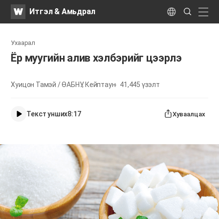
WATV
Search
Итгэл & Амьдрал
Submit
naviga
Language
Ухаарал
Ёр муугийн алив хэлбэрийг цээрлэ
Хуицон Тамэй / ӨАБНУ, Кейптаун
41,445
үзэлт
Текст унших
8:17
Хуваалцах