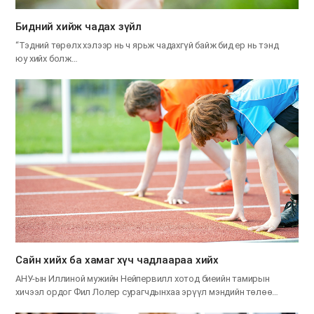
​Бидний хийж чадах зүйл
“Тэдний төрөлх хэлээр нь ч ярьж чадахгүй байж бид ер нь тэнд
юу хийх болж…
Сайн хийх ба хамаг хүч чадлаараа хийх
АНУ-ын Иллиной мужийн Нейпервилл хотод биеийн тамирын
хичээл ордог Фил Лолер сурагчдынхаа эрүүл мэндийн төлөө…