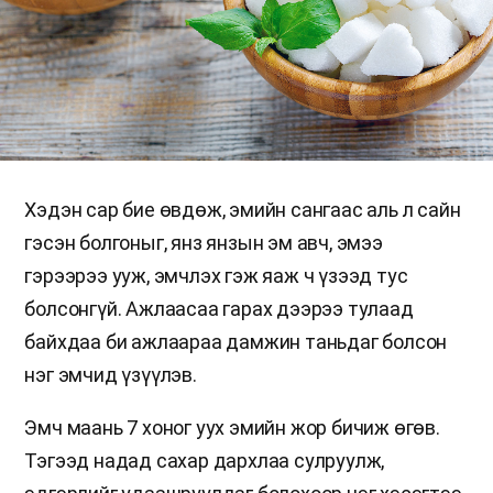
Хэдэн сар бие өвдөж, эмийн сангаас аль л сайн
гэсэн болгоныг, янз янзын эм авч, эмээ
гэрээрээ ууж, эмчлэх гэж яаж ч үзээд тус
болсонгүй. Ажлаасаа гарах дээрээ тулаад
байхдаа би ажлаараа дамжин таньдаг болсон
нэг эмчид үзүүлэв.
Эмч маань 7 хоног уух эмийн жор бичиж өгөв.
Тэгээд надад сахар дархлаа сулруулж,