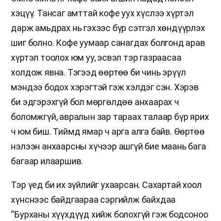
хэцүү. Тансаг амттай кофе уух хүслээ хүртэл
дарж амьдрах нь гэхээс бүр сэтгэл хөндүүрлэх
шиг болно. Кофе уумаар санагдах болгонд арав
хүртэл тоолох юм уу, эсвэл тэр газраасаа
холдож явна. Тэгээд өөртөө би чинь эрүүл
мэндээ бодох хэрэгтэй гэж хэлдэг сэн. Хэрэв
би эдгэрэхгүй бол мөргөлдөө анхаарах ч
боломжгүй, авралын зар тараах талаар бүр ярих
ч юм биш. Тиймд ямар ч арга алга байв. Өөртөө
нэлээн анхаарсны хүчээр ашгүй бие маань бага
багаар илааршив.
Тэр үед би их зүйлийг ухаарсан. Сахартай хоол
хүнснээс байдгаараа сэргийлж байхдаа
“Бурханы хүүхдүүд хийж болохгүй гэж бодсоноо