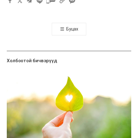
카
카
오
톡
Буцах
공
유
하
기
Холбоотой бичвэрүүд