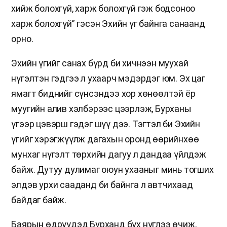
хийж болохгүй, харж болохгүй гэж бодсоноо
харж болохгүй” гэсэн Эхийн үг байнга санаанд
орно.
Эхийн үгийг санах бүрд би хичнээн муухай
нүгэлтэн гэдгээ л ухаарч мэдэрдэг юм. Эх цаг
ямагт биднийг сүнсэндээ хор хөнөөлтэй ёр
муугийн алив хэлбэрээс цээрлэж, Бурханы
үгээр цэвэрш гэдэг шүү дээ. Тэгтэл би Эхийн
үгийг хэрэгжүүлж дагахын оронд өөрийнхөө
мунхаг нүгэлт төрхийн дагуу л дандаа үйлдэж
байж. Дутуу дулимаг оюун ухааныг минь тогших
элдэв урхи сааданд би байнга л автчихаад
байдаг байж.
Баярын өдрүүдэд Бурханд бүх нүглээ өчиж,