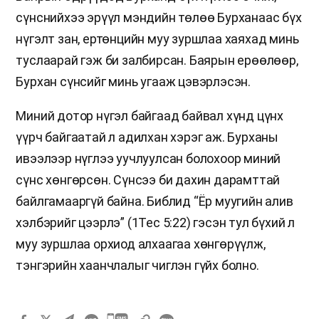
сүнснийхээ эрүүл мэндийн төлөө Бурханаас бүх
нүгэлт зан, ертөнцийн муу зуршлаа хаяхад минь
туслаарай гэж би залбирсан. Баярын ерөөлөөр,
Бурхан сүнсийг минь угааж цэвэрлэсэн.
Миний дотор нүгэл байгаад байвал хүнд цүнх
үүрч байгаатай л адилхан хэрэг аж. Бурханы
ивээлээр нүглээ уучлуулсан болохоор миний
сүнс хөнгөрсөн. Сүнсээ би дахин дарамттай
байлгамааргүй байна. Библид “Ёр муугийн алив
хэлбэрийг цээрлэ” (1Тес 5:22) гэсэн тул бүхий л
муу зуршлаа орхиод алхаагаа хөнгөрүүлж,
тэнгэрийн хаанчлалыг чиглэн гүйх болно.