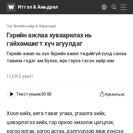
WATV
Search
Итгэл & Амьдрал
Submit
naviga
Language
Гэр бүлийн хайр & Харилцаа
Гэрийн ажлаа хуваарилах нь
гайхамшигт хүч агуулдаг
Гэрийн ажил нь хүн бүрийн ажил төдийгүй үүнд санаа
тавина гэдэг ам бүлээ, өрх гэрээ гэсэн хайр юм.
112,912
үзэлт
Текст унших
30:00
Хуваалцах
Хоол хийх, аяга таваг угаах, угаалга хийх,
цэвэрлэгээ хийх, гэр орноо эмхэлж цэгцлэх,
хогоо ялгах, хогоо асгах, дэлгүүрээр явж хүнсээ