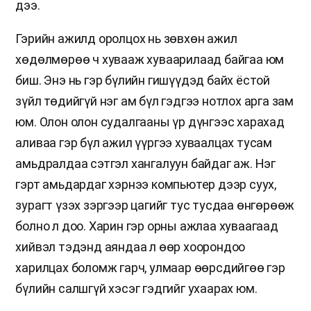
дээ.
Гэрийн ажилд оролцох нь зөвхөн ажил
хөдөлмөрөө ч хувааж хуваарилаад байгаа юм
биш. Энэ нь гэр бүлийн гишүүдэд байх ёстой
зүйл төдийгүй нэг ам бүл гэдгээ нотлох арга зам
юм. Олон олон судалгааны үр дүнгээс харахад
аливаа гэр бүл ажил үүргээ хуваалцах тусам
амьдралдаа сэтгэл хангалуун байдаг аж. Нэг
гэрт амьдардаг хэрнээ компьютер дээр суух,
зурагт үзэх зэргээр цагийг тус тусдаа өнгөрөөж
болно л доо. Харин гэр орны ажлаа хуваагаад
хийвэл тэдэнд аяндаа л өөр хоорондоо
харилцах боломж гарч, улмаар өөрсдийгөө гэр
бүлийн салшгүй хэсэг гэдгийг ухаарах юм.