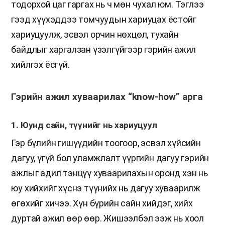
тодорхой цаг гаргах нь ч мөн чухал юм. Тэглээ
гээд хүүхэддээ томчуудын хариуцах ёстойг
хариуцуулж, эсвэл орчин нөхцөл, тухайн
байдлыг харгалзан үзэлгүйгээр гэрийн ажил
хийлгэх ёсгүй.
Гэрийн ажил хуваарилах “know-how” арга
1. Юунд сайн, түүнийг нь хариуцуул
Гэр бүлийн гишүүдийн тоогоор, эсвэл хүйсийн
дагуу, үгүй бол уламжлалт үүргийн дагуу гэрийн
ажлыг адил тэнцүү хуваарилахын оронд хэн нь
юу хийхийг хүснэ түүнийх нь дагуу хуваарилж
өгөхийг хичээ. Хүн бүрийн сайн хийдэг, хийх
дуртай ажил өөр өөр. Жишээлбэл ээж нь хоол