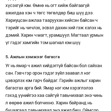
хүсэхгүй юм. Өмнө нь огт хийж байгаагүй
ажилдаа хэн ч төгс төгөлдөр биш шүү дээ.
Хариуцсан ажлаа тааруухан хийсэн байсан ч
тэрийг нь чичлэх, эсвэл дахин хий гэж хэлэх нь
дэмий. Харин ч магт, урамшуул. Магтаал урмын
үг гэдэг хамгийн том шагнал юм шүү.
5. Ажлын хэмжээг багасга
Уг нь ямар ч ажил хийдэггүй байсан бол сайхан
сан. Гэвч гэр орон гэдэг зүйл заавал л нэг
цэвэрлэх юм гарч байдаг. Гэрийн ажлыг харин
багасгах арга бий. Ямар нэг юм хэрэглэлээ
гэхэд үүнийгээ хаа сайгүй тавьчихвал энэ чинь
л өөрөө ажил болчихно. Харин байранд нь
буцаагаад тавьчихвал энэ ажил биш. Оймсоо