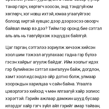
танар гарч, хөргөгч хоосон, энд тэндгүй юм
хөглөрч, хог новш ихтэй, юмаа угаагүйгээс
болоод хиртэй хувцас дээр дээрээсээ овоорч
байвал ямар вэ дээ? Тийм гэр оронд бие сэтгэл
аль аль нь тавгүйрхэж хэцүүдэх байлгүй.
Цаг гарган, сэтгэлээ зориулж хичээж хийсэн
хоол шим тэжээл агуулахаас гадна гэр бүлээ
гэсэн хайрыг агуулж байдаг. Ийм хоолыг идэх
гэр бүлийнхэн сэтгэл хангалуун байж, догдлон,
хамт хоол идсэндээ ойр дотно болж, улмаар
хоорондын харилцаа ч сайн байна. Угаалга
цэвэрлэгээ хийхэд ч мөн ялгаагүй хайр золиос
хэрэгтэй. Гэрийн ажлаар дамжин шууд бусаар
илэрдэг хайр гэгч зүйл айл гэрийг амар тайван,