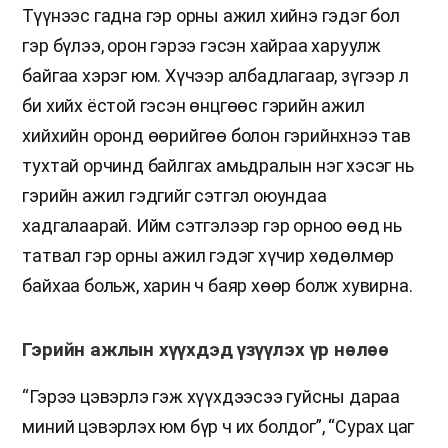
Түүнээс гадна гэр орны ажил хийнэ гэдэг бол
гэр бүлээ, орон гэрээ гэсэн хайраа харуулж
байгаа хэрэг юм. Хүчээр албадлагаар, зүгээр л
би хийх ёстой гэсэн өнцгөөс гэрийн ажил
хийхийн оронд өөрийгөө болон гэрийнхнээ тав
тухтай орчинд байлгах амьдралын нэг хэсэг нь
гэрийн ажил гэдгийг сэтгэл оюундаа
хадгалаарай. Ийм сэтгэлээр гэр орноо өөд нь
татвал гэр орны ажил гэдэг хүчир хөдөлмөр
байхаа больж, харин ч баяр хөөр болж хувирна.
Гэрийн ажлын хүүхдэд үзүүлэх үр нөлөө
“Гэрээ цэвэрлэ гэж хүүхдээсээ гуйсны дараа
миний цэвэрлэх юм бүр ч их болдог”, “Сурах цаг