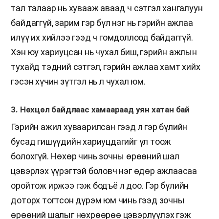
тал талаар нь хувааж аваад ч сэтгэл хангалуун
байдаггүй, зарим гэр бүл нэг нь гэрийн ажлаа
илүү их хийлээ гээд ч гомдоллоод байдаггүй.
Хэн юу хариуцсан нь чухал биш, гэрийн ажлын
тухайд тэдний сэтгэл, гэрийн ажлаа хамт хийх
гэсэн хүчин зүтгэл нь л чухал юм.
3. Нөхцөл байдлаас хамаараад уян хатан бай
Гэрийн ажил хуваарилсан гээд л гэр бүлийн
бусад гишүүдийн хариуцдагийг үл тоож
болохгүй. Нөхөр чинь зочны өрөөний шал
цэвэрлэх үүрэгтэй боловч нэг өдөр ажлаасаа
оройтож иржээ гэж бодъё л доо. Гэр бүлийн
доторх тогтсон дүрэм юм чинь гээд зочны
өрөөний шалыг нөхрөөрөө цэвэрлүүлэх гэж