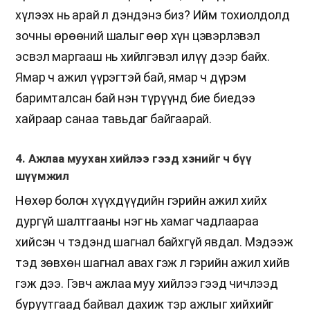
хүлээх нь арай л дэндэнэ биз? Ийм тохиолдолд
зочны өрөөний шалыг өөр хүн цэвэрлэвэл
эсвэл маргааш нь хийлгэвэл илүү дээр байх.
Ямар ч ажил үүрэгтэй бай, ямар ч дүрэм
баримталсан бай нэн түрүүнд бие биедээ
хайраар санаа тавьдаг байгаарай.
4. Ажлаа муухан хийлээ гээд хэнийг ч бүү
шүүмжил
Нөхөр болон хүүхдүүдийн гэрийн ажил хийх
дургүй шалтгааны нэг нь хамаг чадлаараа
хийсэн ч тэдэнд шагнал байхгүй явдал. Мэдээж
тэд зөвхөн шагнал авах гэж л гэрийн ажил хийв
гэж дээ. Гэвч ажлаа муу хийлээ гээд чичлээд
буруутгаад байвал дахиж тэр ажлыг хийхийг