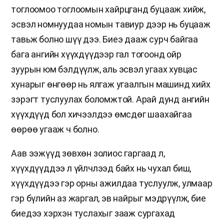
тоглоомоо тоглоомын хайрцганд буцааж хийж,
эсвэл номнуудаа номын тавиур дээр нь буцааж
тавьж болно шүү дээ. Биеэ дааж сурч байгаа
бага ангийн хүүхдүүдээр гал тогоонд ойр
зуурын юм бэлдүүлж, аль эсвэл угаах хувцас
хунарыг өнгөөр нь ялгаж угаалгын машинд хийх
зэрэгт туслуулах боломжтой. Арай дунд ангийн
хүүхдүүд бол хичээлдээ өмсдөг шаахайгаа
өөрөө угааж ч болно.
Аав ээжүүд зөвхөн золиос гаргаад л,
хүүхдүүддээ л үйлчлээд байх нь чухал биш,
хүүхдүүдээ гэр орны ажилдаа туслуулж, улмаар
гэр бүлийн аз жаргал, эв найрыг мэдрүүлж, бие
биедээ хэрхэн туслахыг зааж сургахад