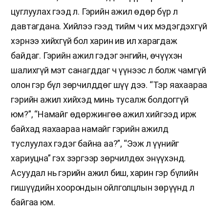
цуглуулах гээд л. Гэрийн ажил өдөр бүр л
давтагдана. Хийлээ гээд тийм ч их мэдэгдэхгүй
хэрнээ хийхгүй бол харин ив ил харагдаж
байдаг. Гэрийн ажил гэдэг энгийн, өчүүхэн
шалихгүй мэт санагддаг ч үүнээс л болж чамгүй
олон гэр бүл зөрчилддөг шүү дээ. “Тэр яахаараа
гэрийн ажил хийхэд минь тусалж болдоггүй
юм?”, “Намайг өдөржингөө ажил хийгээд ирж
байхад яахаараа намайг гэрийн ажилд
туслуулах гэдэг байна аа?”, “Ээж л үүнийг
хариуцна” гэх зэргээр зөрчилдөх энүүхэнд.
Асуудал нь гэрийн ажил биш, харин гэр бүлийн
гишүүдийн хоорондын ойлголцлын зөрүүнд л
байгаа юм.