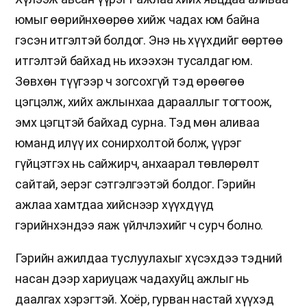
юмыг өөрийнхөөрөө хийж чадах юм байна
гэсэн итгэлтэй болдог. Энэ нь хүүхдийг өөртөө
итгэлтэй байхад нь ихээхэн тусалдаг юм.
Зөвхөн түүгээр ч зогсохгүй тэд өрөөгөө
цэгцэлж, хийх ажлынхаа дарааллыг тогтоож,
эмх цэгцтэй байхад сурна. Тэд мөн аливаа
юманд илүү их сонирхолтой болж, үүрэг
гүйцэтгэх нь сайжирч, анхаарал төвлөрөлт
сайтай, эерэг сэтгэлгээтэй болдог. Гэрийн
ажлаа хамтдаа хийснээр хүүхдүүд
гэрийнхэндээ яаж үйлчлэхийг ч сурч болно.
Гэрийн ажилдаа туслуулахыг хүсэхдээ тэдний
насан дээр хариуцаж чадахуйц ажлыг нь
даалгах хэрэгтэй. Хоёр, гурван настай хүүхэд