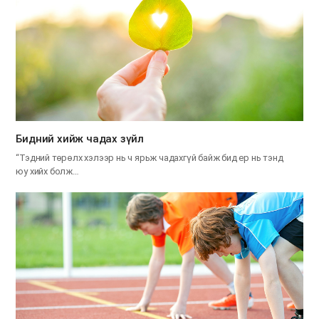
​Бидний хийж чадах зүйл
“Тэдний төрөлх хэлээр нь ч ярьж чадахгүй байж бид ер нь тэнд
юу хийх болж…