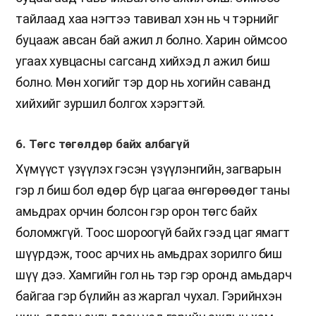
тайлаад хаа нэгтээ тавивал хэн нь ч тэрнийг
буцааж авсан бай ажил л болно. Харин оймсоо
угаах хувцасны сагсанд хийхэд л ажил биш
болно. Мөн хогийг тэр дор нь хогийн саванд
хийхийг зуршил болгох хэрэгтэй.
6. Төгс төгөлдөр байх албагүй
Хүмүүст үзүүлэх гэсэн үзүүлэнгийн, загварын
гэр л биш бол өдөр бүр цагаа өнгөрөөдөг таны
амьдрах орчин болсон гэр орон төгс байх
боломжгүй. Тоос шороогүй байх гээд цаг ямагт
шүүрдэж, тоос арчих нь амьдрах зорилго биш
шүү дээ. Хамгийн гол нь тэр гэр оронд амьдарч
байгаа гэр бүлийн аз жаргал чухал. Гэрийнхэн