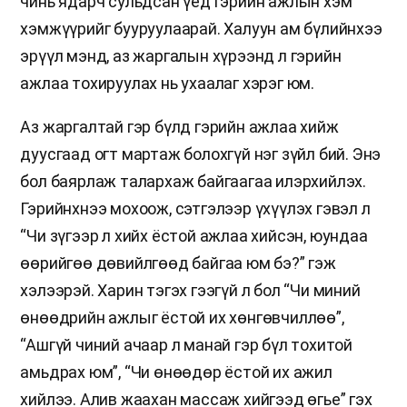
чинь ядарч сульдсан үед гэрийн ажлын хэм
хэмжүүрийг бууруулаарай. Халуун ам бүлийнхээ
эрүүл мэнд, аз жаргалын хүрээнд л гэрийн
ажлаа тохируулах нь ухаалаг хэрэг юм.
Аз жаргалтай гэр бүлд гэрийн ажлаа хийж
дуусгаад огт мартаж болохгүй нэг зүйл бий. Энэ
бол баярлаж талархаж байгаагаа илэрхийлэх.
Гэрийнхнээ мохоож, сэтгэлээр үхүүлэх гэвэл л
“Чи зүгээр л хийх ёстой ажлаа хийсэн, юундаа
өөрийгөө дөвийлгөөд байгаа юм бэ?” гэж
хэлээрэй. Харин тэгэх гээгүй л бол “Чи миний
өнөөдрийн ажлыг ёстой их хөнгөвчиллөө”,
“Ашгүй чиний ачаар л манай гэр бүл тохитой
амьдрах юм”, “Чи өнөөдөр ёстой их ажил
хийлээ. Алив жаахан массаж хийгээд өгье” гэх