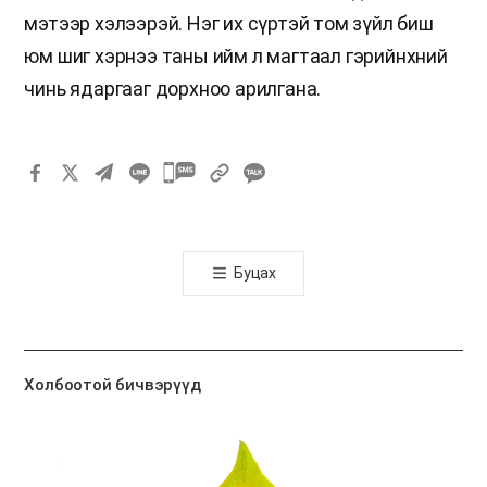
мэтээр хэлээрэй. Нэг их сүртэй том зүйл биш
юм шиг хэрнээ таны ийм л магтаал гэрийнхний
чинь ядаргааг дорхноо арилгана.
카
카
오
톡
Буцах
공
유
하
기
Холбоотой бичвэрүүд