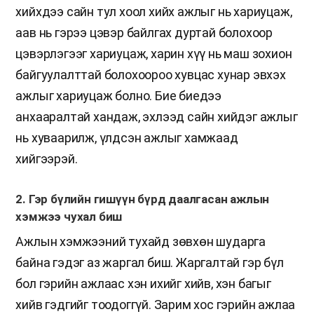
хийхдээ сайн тул хоол хийх ажлыг нь хариуцаж,
аав нь гэрээ цэвэр байлгах дуртай болохоор
цэвэрлэгээг хариуцаж, харин хүү нь маш зохион
байгуулалттай болохоороо хувцас хунар эвхэх
ажлыг хариуцаж болно. Бие биедээ
анхааралтай хандаж, эхлээд сайн хийдэг ажлыг
нь хуваарилж, үлдсэн ажлыг хамжаад
хийгээрэй.
2. Гэр бүлийн гишүүн бүрд даалгасан ажлын
хэмжээ чухал биш
Ажлын хэмжээний тухайд зөвхөн шударга
байна гэдэг аз жаргал биш. Жаргалтай гэр бүл
бол гэрийн ажлаас хэн ихийг хийв, хэн багыг
хийв гэдгийг тоодоггүй. Зарим хос гэрийн ажлаа