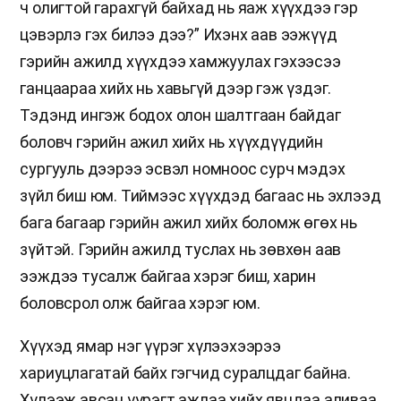
ч олигтой гарахгүй байхад нь яаж хүүхдээ гэр
цэвэрлэ гэх билээ дээ?” Ихэнх аав ээжүүд
гэрийн ажилд хүүхдээ хамжуулах гэхээсээ
ганцаараа хийх нь хавьгүй дээр гэж үздэг.
Тэдэнд ингэж бодох олон шалтгаан байдаг
боловч гэрийн ажил хийх нь хүүхдүүдийн
сургууль дээрээ эсвэл номноос сурч мэдэх
зүйл биш юм. Тиймээс хүүхдэд багаас нь эхлээд
бага багаар гэрийн ажил хийх боломж өгөх нь
зүйтэй. Гэрийн ажилд туслах нь зөвхөн аав
ээждээ тусалж байгаа хэрэг биш, харин
боловсрол олж байгаа хэрэг юм.
Хүүхэд ямар нэг үүрэг хүлээхээрээ
хариуцлагатай байх гэгчид суралцдаг байна.
Хүлээж авсан үүрэгт ажлаа хийх явцдаа аливаа