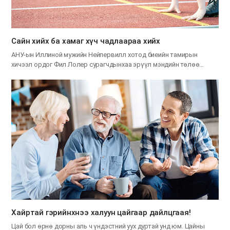
Сайн хийх ба хамаг хүч чадлаараа хийх
АНУ-ын Иллиной мужийн Нейпервилл хотод биеийн тамирын
хичээл ордог Фил Лолер сурагчдынхаа эрүүл мэндийн төлөө…
Хайртай гэрийнхнээ халуун цайгаар дайлцгаая!
Цай бол өрнө дорны аль ч үндэстний уух дуртай унд юм. Цайны