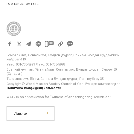
гоё тансаг амтыг…
카
카
Гёнги аймаг, Соннам хот, Бүндан дүүрэг, Соннам Бүндан шуудангийн
오
хайрцаг-119
Утас. 031-738-5999 Факс. 031-738-5998
톡
Ерөнхий чуулган: Гёнги аймаг, Соннам хот, Бүндан дүүрэг, Сүнэру 50
공
(Сүнэдун)
Төлөөлөх сүм: Гёнги, Соннам Бүндан дүүрэг, Пангюу ёгру 35
유
Copyright © World Mission Society Church of God. Бүх эрх хамгаалагдсан
하
Политика конфиденциальности
기
WATV is an abbreviation for “Witness of Ahnsahnghong TeleVision.”
Лавлах