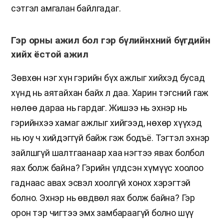
сэтгэл амгалан байлгадаг.
Гэр орны ажил бол гэр бүлийнхний бүгдийн
хийх ёстой ажил
Зөвхөн нэг хүн гэрийн бүх ажлыг хийхэд бусад
хүнд нь аятайхан байх л даа. Харин тэгсний гаж
нөлөө дараа нь гардаг. Жишээ нь эхнэр нь
гэрийнхээ хамаг ажлыг хийгээд, нөхөр хүүхэд
нь юу ч хийдэггүй байж гэж бодъё. Тэгтэл эхнэр
зайлшгүй шалтгаанаар хаа нэгтээ явах болбол
яах болж байна? Гэрийн үлдсэн хүмүүс хоолоо
гаднаас авах эсвэл хоолгүй хонох хэрэгтэй
болно. Эхнэр нь өвдвөл яах болж байна? Гэр
орон тэр чигтээ эмх замбараагүй болно шүү