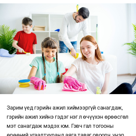
Зарим үед гэрийн ажил хиймээргүй санагдаж,
гэрийн ажил хийнэ гэдэг нэг л өчүүхэн өрөөсгөл
мэт санагдаж мэдэх юм. Гэвч гал тогооны
өрөөний угаалтууранд аяга таваг овоорч, үнэр