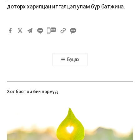
доторх харилцан итгэлцэл улам бүр батжина.
카
카
오
톡
Буцах
공
유
하
기
Холбоотой бичвэрүүд