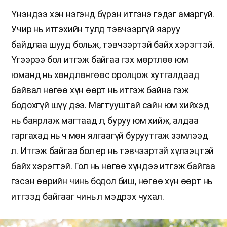
Үнэндээ хэн нэгэнд бүрэн итгэнэ гэдэг амаргүй.
Учир нь итгэхийн тулд тэвчээргүй яаруу
байдлаа шууд больж, тэвчээртэй байх хэрэгтэй.
Үгээрээ бол итгэж байгаа гэх мөртлөө юм
юманд нь хөндлөнгөөс оролцож хутгалдаад
байвал нөгөө хүн өөрт нь итгэж байна гэж
бодохгүй шүү дээ. Магтууштай сайн юм хийхэд
нь баярлаж магтаад л, буруу юм хийж, алдаа
гаргахад нь ч мөн ялгаагүй буруутгаж зэмлээд
л. Итгэж байгаа бол ер нь тэвчээртэй хүлээцтэй
байх хэрэгтэй. Гол нь нөгөө хүндээ итгэж байгаа
гэсэн өөрийн чинь бодол биш, нөгөө хүн өөрт нь
итгээд байгааг чинь л мэдрэх чухал.