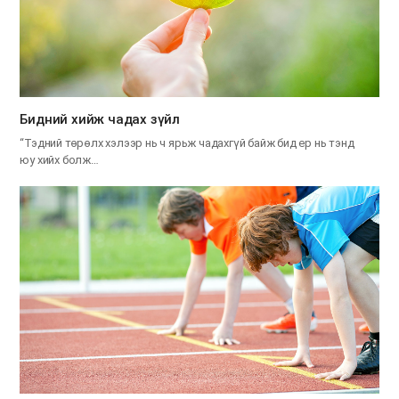
​Бидний хийж чадах зүйл
“Тэдний төрөлх хэлээр нь ч ярьж чадахгүй байж бид ер нь тэнд
юу хийх болж…