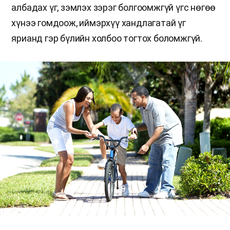
албадах үг, зэмлэх зэрэг болгоомжгүй үгс нөгөө
хүнээ гомдоож, иймэрхүү хандлагатай үг
ярианд гэр бүлийн холбоо тогтох боломжгүй.