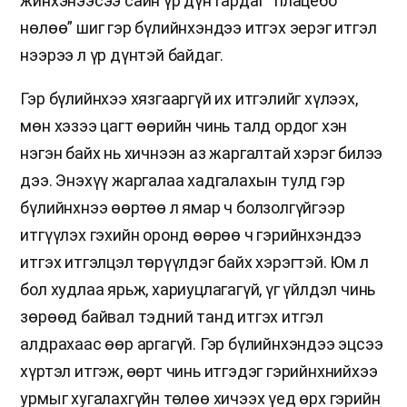
жинхэнээсээ сайн үр дүн гардаг “плацебо
нөлөө” шиг гэр бүлийнхэндээ итгэх эерэг итгэл
нээрээ л үр дүнтэй байдаг.
Гэр бүлийнхээ хязгааргүй их итгэлийг хүлээх,
мөн хэзээ цагт өөрийн чинь талд ордог хэн
нэгэн байх нь хичнээн аз жаргалтай хэрэг билээ
дээ. Энэхүү жаргалаа хадгалахын тулд гэр
бүлийнхнээ өөртөө л ямар ч болзолгүйгээр
итгүүлэх гэхийн оронд өөрөө ч гэрийнхэндээ
итгэх итгэлцэл төрүүлдэг байх хэрэгтэй. Юм л
бол худлаа ярьж, хариуцлагагүй, үг үйлдэл чинь
зөрөөд байвал тэдний танд итгэх итгэл
алдрахаас өөр аргагүй. Гэр бүлийнхэндээ эцсээ
хүртэл итгэж, өөрт чинь итгэдэг гэрийнхнийхээ
урмыг хугалахгүйн төлөө хичээх үед өрх гэрийн