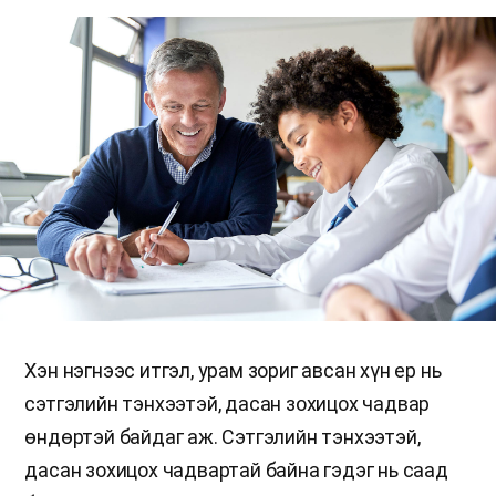
Хэн нэгнээс итгэл, урам зориг авсан хүн ер нь
сэтгэлийн тэнхээтэй, дасан зохицох чадвар
өндөртэй байдаг аж. Сэтгэлийн тэнхээтэй,
дасан зохицох чадвартай байна гэдэг нь саад