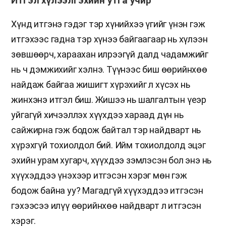
Итгэл хүлээлгэхийн утга учир
Хүнд итгэнэ гэдэг тэр хүнийхээ үгийг үнэн гэж
итгэхээс гадна тэр хүнээ байгаагаар нь хүлээн
зөвшөөрч, хараахан илрээгүй далд чадамжийг
нь ч дэмжихийг хэлнэ. Түүнээс биш өөрийнхөө
найдаж байгаа жишигт хүрэхийг л хүсэх нь
жинхэнэ итгэл биш. Жишээ нь шалгалтын үеэр
уйгагүй хичээллэх хүүхдээ хараад дүн нь
сайжирна гэж бодож байтал тэр найдварт нь
хүрэхгүй тохиолдол бий. Ийм тохиолдолд эцэг
эхийн урам хугарч, хүүхдээ зэмлэсэн бол энэ нь
хүүхэддээ үнэхээр итгэсэн хэрэг мөн гэж
бодож байна уу? Магадгүй хүүхэддээ итгэсэн
гэхээсээ илүү өөрийнхөө найдварт л итгэсэн
хэрэг.