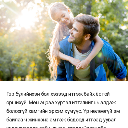
Гэр бүлийнхэн бол хэзээд итгэж байх ёстой
оршихуй. Мөн эцсээ хүртэл итгэлийг нь алдаж
болохгүй хамгийн эрхэм хүмүүс. Үр нөлөөгүй эм
байлаа ч жинхэнэ эм гэж бодоод итгээд уувал