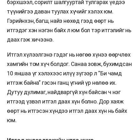
бэрхшээл, сорилт шалгууртай тулгарах үедээ
түүнийгээ даван туулах хүчийг хэлэх юм.
Гэрийнхэн, багш, найз нөхөд гээд өөрт нь
итгэдэг хэн нэгэн байх л юм бол тэр итгэлийг нь
даах гэж хичээнэ.
Итгэл хүлээлгэнэ гэдэг нь нөгөө хүнээ өөрчлөх
хамгийн том хүч болдог. Санаа зовж, бухимдсан
10 яншаа үг хэлэхээс илүү зүгээр л “Би чамд
итгэж байна” гэсэн ганц үгний үр нөлөө их.
Дутуу дулимаг, найдваргүй хүн байсан ч нэг
итгээд үзвэл итгэл даах хүн болно. Дор хаяж
өөрт нь итгэсэн хүндээ итгэл даах хүн нь байх
юм.