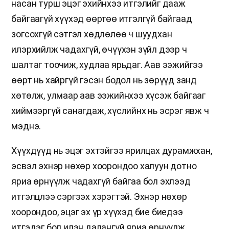
насан турш эцэг эхийнхээ итгэлийг дааж
байгаагүй хүүхэд өөртөө итгэлгүй байгаад
зогсохгүй сэтгэл хөдлөлөө ч шуудхан
илэрхийлж чадахгүй, өчүүхэн зүйл дээр ч
шалтаг тоочиж, худлаа ярьдаг. Аав ээжийгээ
өөрт нь хайргүй гэсэн бодол нь зөрүүд занд
хөтөлж, улмаар аав ээжийнхээ хүсэж байгааг
хиймээргүй санагдаж, хүслийнх нь эсрэг явж ч
мэднэ.
Хүүхдүүд нь эцэг эхтэйгээ ярилцах дурамжхан,
эсвэл эхнэр нөхөр хоорондоо халуун дотно
яриа өрнүүлж чадахгүй байгаа бол эхлээд
итгэлцлээ сэргээх хэрэгтэй. Эхнэр нөхөр
хоорондоо, эцэг эх үр хүүхэд бие биедээ
итгэдэг бол илэн далангүй яриа өрнүүлж