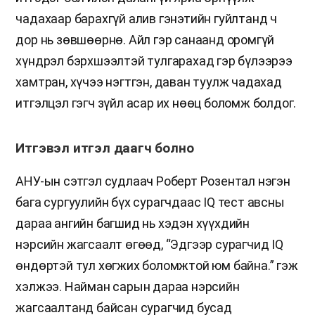
чадахаар барахгүй алив гэнэтийн гуйлтанд ч
дор нь зөвшөөрнө. Айл гэр санаанд оромгүй
хүндрэл бэрхшээлтэй тулгарахад гэр бүлээрээ
хамтран, хүчээ нэгтгэн, даван туулж чадахад
итгэлцэл гэгч зүйл асар их нөөц боломж болдог.
Итгэвэл итгэл даагч болно
АНУ-ын сэтгэл судлаач Роберт Розентал нэгэн
бага сургуулийн бүх сурагчдаас IQ тест авсны
дараа ангийн багшид нь хэдэн хүүхдийн
нэрсийн жагсаалт өгөөд, “Эдгээр сурагчид IQ
өндөртэй тул хөгжих боломжтой юм байна.” гэж
хэлжээ. Найман сарын дараа нэрсийн
жагсаалтанд байсан сурагчид бусад