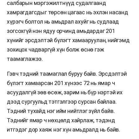
салбарын мэргэжилтнүүд судалгаанд
хамрагдагсдыг төрсөн цагаас нь эхлэн насанд
хүрэгч болтол нь амьдрал ахуйг нь судлаад
зогсохгүй нэн ядуу орчинд амьдардаг 201
хүнийг эрсдэлтэй бүлэгт хамааруулан, нийгэмд
зохицох чадваргүй хүн болж өснө гэж
таамаглажээ.
Гэвч тэдний таамаглал буруу байв. Эрсдэлтэй
бүлэгт хамаарсан 201 хүнээс 72 нь ямар ч
асуудалгүй зөв өсөж, зарим нь бүр нэртэй их
дээд сургуульд тэтгэлгээр сурсан байлаа.
Тэдний тухайд нэг ийм нийтлэг зүйл байв.
Тэднийг ямар ч нөхцөлд хайрлаж, тэдэнд
итгэдэг дор хаяж нэг хүн амьдралд нь байв.