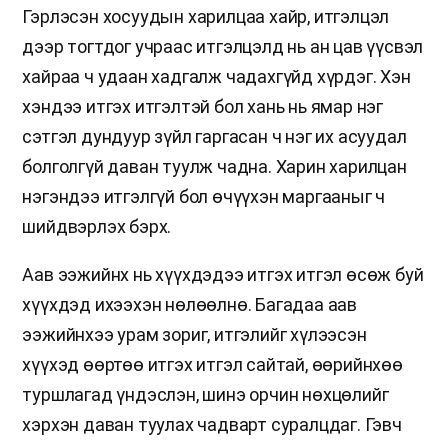
Гэрлэсэн хосуудын харилцаа хайр, итгэлцэл
дээр тогтдог учраас итгэлцэлд нь ан цав үүсвэл
хайраа ч удаан хадгалж чадахгүйд хүрдэг. Хэн
хэндээ итгэх итгэлтэй бол хань нь ямар нэг
сэтгэл дундуур зүйл гаргасан ч нэг их асуудал
болголгүй даван туулж чадна. Харин харилцан
нэгэндээ итгэлгүй бол өчүүхэн маргааныг ч
шийдвэрлэх бэрх.
Аав ээжийнх нь хүүхдэдээ итгэх итгэл өсөж буй
хүүхдэд ихээхэн нөлөөлнө. Багадаа аав
ээжийнхээ урам зориг, итгэлийг хүлээсэн
хүүхэд өөртөө итгэх итгэл сайтай, өөрийнхөө
туршлагад үндэслэн, шинэ орчин нөхцөлийг
хэрхэн даван туулах чадварт суралцдаг. Гэвч