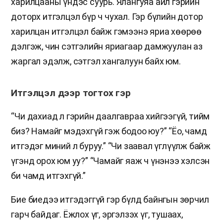
харилцааны үндэс суурь. Ялангуяа айл гэрийн
доторх итгэлцэл бүр ч чухал. Гэр бүлийн дотор
харилцан итгэлцэл байж гэмээнэ яриа хөөрөө
дэлгэж, чин сэтгэлийн яриагаар дамжуулан аз
жаргал эдэлж, сэтгэл хангалуун байх юм.
Итгэлцэл дээр тогтох гэр
“Чи дахиад л гэрийн даалгавраа хийгээгүй, тийм
биз? Намайг мэдэхгүй гэж бодоо юу?” “Ёо, чамд
итгэдэг миний л буруу.” “Чи заавал үглүүлж байж
үгэнд орох юм уу?” “Чамайг яаж ч үнэнээ хэлсэн
би чамд итгэхгүй.”
Бие биедээ итгэдэггүй гэр бүлд байнгын зөрчил
гарч байдаг. Ёжлох үг, эргэлзэх үг, тушаах,