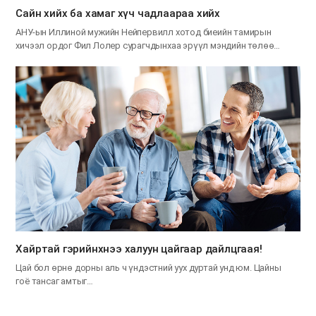
Сайн хийх ба хамаг хүч чадлаараа хийх
АНУ-ын Иллиной мужийн Нейпервилл хотод биеийн тамирын
хичээл ордог Фил Лолер сурагчдынхаа эрүүл мэндийн төлөө…
Хайртай гэрийнхнээ халуун цайгаар дайлцгаая!
Цай бол өрнө дорны аль ч үндэстний уух дуртай унд юм. Цайны
гоё тансаг амтыг…