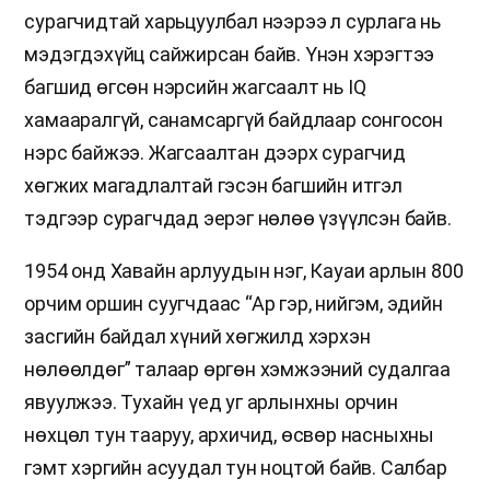
сурагчидтай харьцуулбал нээрээ л сурлага нь
мэдэгдэхүйц сайжирсан байв. Үнэн хэрэгтээ
багшид өгсөн нэрсийн жагсаалт нь IQ
хамааралгүй, санамсаргүй байдлаар сонгосон
нэрс байжээ. Жагсаалтан дээрх сурагчид
хөгжих магадлалтай гэсэн багшийн итгэл
тэдгээр сурагчдад эерэг нөлөө үзүүлсэн байв.
1954 онд Хавайн арлуудын нэг, Кауаи арлын 800
орчим оршин суугчдаас “Ар гэр, нийгэм, эдийн
засгийн байдал хүний хөгжилд хэрхэн
нөлөөлдөг” талаар өргөн хэмжээний судалгаа
явуулжээ. Тухайн үед уг арлынхны орчин
нөхцөл тун тааруу, архичид, өсвөр насныхны
гэмт хэргийн асуудал тун ноцтой байв. Салбар