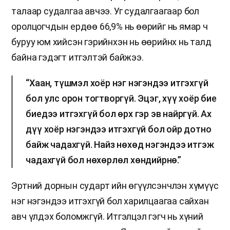
талаар судалгаа авчээ. Уг судалгаагаар бол
оролцогчдын ердөө 66,9% нь өөрийг нь ямар ч
буруу юм хийсэн гэрийнхэн нь өөрийнх нь талд
байна гэдэгт итгэлтэй байжээ.
“Хаан, түшмэл хоёр нэг нэгэндээ итгэхгүй
бол улс орон тогтворгүй. Эцэг, хүү хоёр бие
биедээ итгэхгүй бол өрх гэр эв найргүй. Ах
дүү хоёр нэгэндээ итгэхгүй бол ойр дотно
байж чадахгүй. Найз нөхөд нэгэндээ итгэж
чадахгүй бол нөхөрлөл хөндийрнө.”
Эртний дорнын сударт ийн өгүүлсэнчлэн хүмүүс
нэг нэгэндээ итгэхгүй бол харилцаагаа сайхан
авч үлдэх боломжгүй. Итгэлцэл гэгч нь хүний