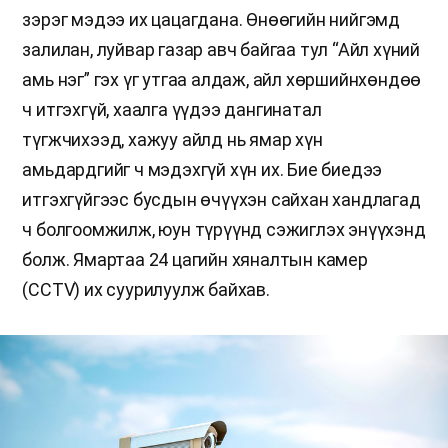
зэрэг мэдээ их цацагдана. Өнөөгийн нийгэмд
залилан, луйвар газар авч байгаа тул “Айл хүний
амь нэг” гэх үг утгаа алдаж, айл хөршийнхөндөө
ч итгэхгүй, хаалга үүдээ дангинатал
түгжчихээд, хажуу айлд нь ямар хүн
амьдардгийг ч мэдэхгүй хүн их. Бие биедээ
итгэхгүйгээс бусдын өчүүхэн сайхан хандлагад
ч болгоомжилж, юун түрүүнд сэжиглэх энүүхэнд
болж. Ямартаа 24 цагийн хяналтын камер
(CCTV) их суурилуулж байхав.