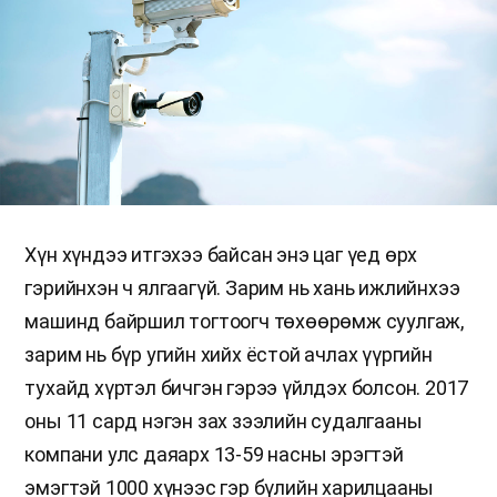
Хүн хүндээ итгэхээ байсан энэ цаг үед өрх
гэрийнхэн ч ялгаагүй. Зарим нь хань ижлийнхээ
машинд байршил тогтоогч төхөөрөмж суулгаж,
зарим нь бүр угийн хийх ёстой ачлах үүргийн
тухайд хүртэл бичгэн гэрээ үйлдэх болсон. 2017
оны 11 сард нэгэн зах зээлийн судалгааны
компани улс даяарх 13-59 насны эрэгтэй
эмэгтэй 1000 хүнээс гэр бүлийн харилцааны