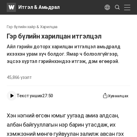
WATV
Search
Итгэл & Амьдрал
Submit
naviga
Language
Гэр бүлийн хайр & Харилцаа
​Гэр бүлийн харилцан итгэлцэл
Айл гэрийн доторх харилцан итгэлцэл амьдралд
ихээхэн урам хүч болдог. Ямар ч болзолгүйгээр,
эцсээ хүртэл гэрийнхэндээ итгэж, дэм өгөөрэй.
45,866
үзэлт
Текст унших
27:50
Хуваалцах
Хэн нэгний өгсөн юмыг уугаад амиа алдсан,
албан байгууллагын нэр барин утасдаж, их
хэмжээний мөнгө гуйвуулан залилж авсан гэх