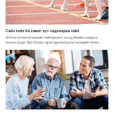
Сайн хийх ба хамаг хүч чадлаараа хийх
АНУ-ын Иллиной мужийн Нейпервилл хотод биеийн тамирын
хичээл ордог Фил Лолер сурагчдынхаа эрүүл мэндийн төлөө…