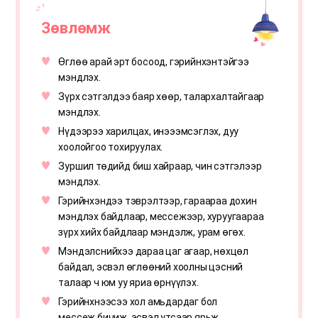
Зөвлөмж
Өглөө арай эрт босоод, гэрийнхэнтэйгээ
мэндлэх.
Зүрх сэтгэлдээ баяр хөөр, талархалтайгаар
мэндлэх.
Нүдээрээ харилцах, инэээмсэглэх, дуу
хоолойгоо тохируулах.
Зуршил төдийд биш хайраар, чин сэтгэлээр
мэндлэх.
Гэрийнхэндээ тэврэлтээр, гараараа дохин
мэндлэх байдлаар, мессежээр, хуруугаараа
зүрх хийх байдлаар мэндэлж, урам өгөх.
Мэндэлснийхээ дараа цаг агаар, нөхцөл
байдал, эсвэл өглөөний хоолны цэсний
талаар ч юм уу яриа өрнүүлэх.
Гэрийнхнээсээ хол амьдардаг бол
мессеж бичиж, эсвэл утсаар ярьж