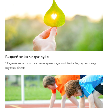
​Бидний хийж чадах зүйл
“Тэдний төрөлх хэлээр нь ч ярьж чадахгүй байж бид ер нь тэнд
юу хийх болж…