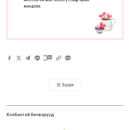
мэндлэх.
카
카
오
톡
Буцах
공
유
하
기
Холбоотой бичвэрүүд