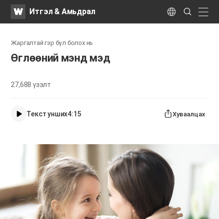
WATV
Search
Итгэл & Амьдрал
Submit
naviga
Language
Жаргалтай гэр бүл болох нь
Өглөөний мэнд мэд
27,688
үзэлт
Текст унших
4:15
Хуваалцах