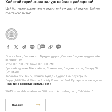
Хайртай гэрийнхнээ халуун цайгаар дайлцгаая!
Цай бол өрнө дорны аль ч үндэстний уух дуртай унд юм. Цайны
гоё тансаг амтыг…
카
카
Гёнги аймаг, Соннам хот, Бүндан дүүрэг, Соннам Бүндан шуудангийн
오
хайрцаг-119
Утас. 031-738-5999 Факс. 031-738-5998
톡
Ерөнхий чуулган: Гёнги аймаг, Соннам хот, Бүндан дүүрэг, Сүнэру 50
공
(Сүнэдун)
Төлөөлөх сүм: Гёнги, Соннам Бүндан дүүрэг, Пангюу ёгру 35
유
Copyright © World Mission Society Church of God. Бүх эрх хамгаалагдсан
하
Политика конфиденциальности
기
WATV is an abbreviation for “Witness of Ahnsahnghong TeleVision.”
Лавлах