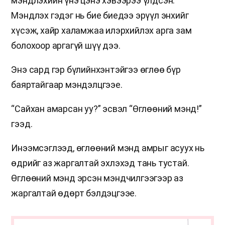
мэндлэхийн үнэ цэнэ хэвээрээ үлдсэн.
Мэндлэх гэдэг нь бие биедээ эрүүл энхийг
хүсэж, хайр халамжаа илэрхийлэх арга зам
болохоор аргагүй шүү дээ.
Энэ сард гэр бүлийнхэнтэйгээ өглөө бүр
баяртайгаар мэндэлцгээе.
“Сайхан амарсан уу?” эсвэл “Өглөөний мэнд!”
гээд.
Инээмсэглээд, өглөөний мэнд амрыг асуух нь
өдрийг аз жаргалтай эхлэхэд тань тустай.
Өглөөний мэнд эрсэн мэндчилгээгээр аз
жаргалтай өдөрт бэлдэцгээе.