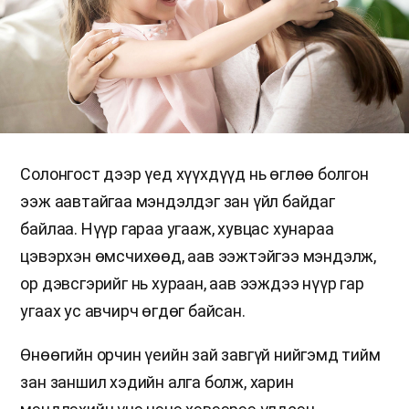
Солонгост дээр үед хүүхдүүд нь өглөө болгон
ээж аавтайгаа мэндэлдэг зан үйл байдаг
байлаа. Нүүр гараа угааж, хувцас хунараа
цэвэрхэн өмсчихөөд, аав ээжтэйгээ мэндэлж,
ор дэвсгэрийг нь хураан, аав ээждээ нүүр гар
угаах ус авчирч өгдөг байсан.
Өнөөгийн орчин үеийн зай завгүй нийгэмд тийм
зан заншил хэдийн алга болж, харин