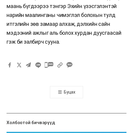
маань бүгдээрээ тэнгэр Эхийн үзэсгэлэнтэй
нарийн маалинганы чимэглэл болохын тулд
итгэлийн зөв замаар алхаж, дэлхийн сайн
мэдээний ажлыг аль болох хурдан дуусгаасай
гэж би залбирч сууна.
카
카
오
톡
Буцах
공
유
하
기
Холбоотой бичвэрүүд