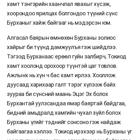
хамт тэнгэрийн хаанчлал явахыг хүсэж,
хоорондоо ярилцах болгондоо түүний сүнс
Бурханыг хайж байгааг нь мэдэрсэн юм.
Алгасал баярын өмнөхөн Бурханы золиос
хайрыг би түүнд дамжуулъя гэж шийдлээ.
Тэгээд Бурханаас ерөөл гуйн залбирч, Токиод
хамт хоолонд орохоор түүнтэй цаг товлов.
Ажлынх нь хүн ч бас хамт ирлээ. Хооллож
дуусаад харихаар галт тэрэг хүлээж байх
зуураа би сүнсний маань Эцэг Эх болох
Бурхантай уулзсандаа ямар баяртай байдгаа,
бидний амьдралд хамгийн чухал зүйл болох
Бурханы үгийг тэднийг сонсоно гэж найдаж
байгаагаа хэллээ. Токиод ирэхээр нь Бурханы үг