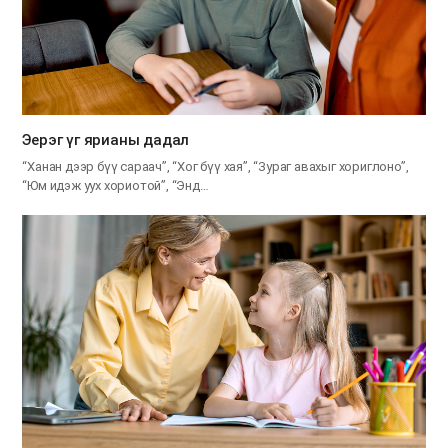
Эерэг үг ярианы дадал
“Ханан дээр бүү сараач”, “Хог бүү хая”, “Зураг авахыг хориглоно”,
“Юм идэж уух хориотой”, “Энд…