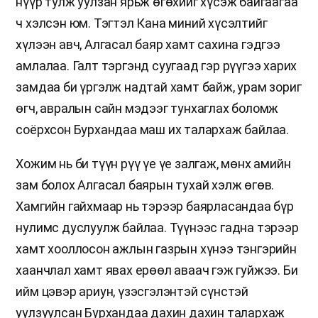
нүүр тулж уулзан ярьж өгөхийг хүсэж байгаагаа
ч хэлсэн юм. Тэгтэл Кана миний хүсэлтийг
хүлээн авч, Алгасал баяр хамт сахина гэдгээ
амлалаа. Галт тэргэнд суугаад гэр рүүгээ харих
замдаа би үргэлж надтай хамт байж, урам зориг
өгч, авралын сайн мэдээг тунхаглах боломж
соёрхсон Бурхандаа маш их талархаж байлаа.
Хожим нь би түүн рүү үе үе залгаж, мөнх амийн
зам болох Алгасал баярын тухай хэлж өгөв.
Хамгийн гайхмаар нь тэрээр баярласандаа бүр
нулимс дуслуулж байлаа. Түүнээс гадна тэрээр
хамт хооллосон ажлын газрын хүнээ тэнгэрийн
хаанчлал хамт явах ерөөл аваач гэж гуйжээ. Би
ийм цэвэр ариун, үзэсгэлэнтэй сүнстэй
уулзуулсан Бурхандаа дахин дахин талархаж