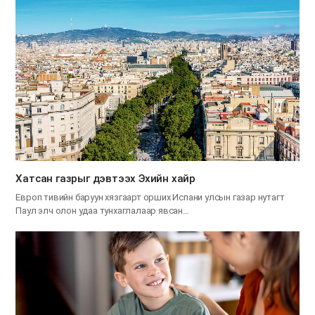
Хатсан газрыг дэвтээх Эхийн хайр
Европ тивийн баруун хязгаарт орших Испани улсын газар нутагт
Паул элч олон удаа тунхаглалаар явсан…