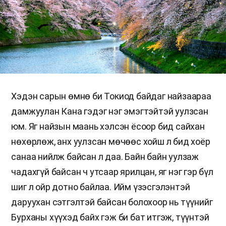
Хэдэн сарын өмнө би Токиод байдаг найзаараа
дамжуулан Кана гэдэг нэг эмэгтэйтэй уулзсан
юм. Яг найзын маань хэлсэн ёсоор бид сайхан
нөхөрлөж, анх уулзсан мөчөөс хойш л бид хоёр
санаа нийлж байсан л даа. Байн байн уулзаж
чадахгүй байсан ч утсаар ярилцан, яг нэг гэр бүл
шиг л ойр дотно байлаа. Ийм үзэсгэлэнтэй
даруухан сэтгэлтэй байсан болохоор нь түүнийг
Бурханы хүүхэд байх гэж би бат итгэж, түүнтэй