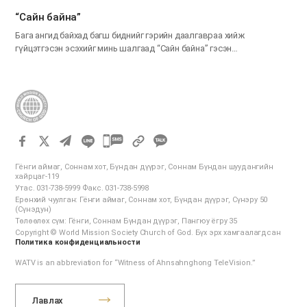
“Сайн байна”
Бага ангид байхад багш биднийг гэрийн даалгавраа хийж
гүйцэтгэсэн эсэхийг минь шалгаад “Сайн байна” гэсэн…
카
카
Гёнги аймаг, Соннам хот, Бүндан дүүрэг, Соннам Бүндан шуудангийн
오
хайрцаг-119
Утас. 031-738-5999 Факс. 031-738-5998
톡
Ерөнхий чуулган: Гёнги аймаг, Соннам хот, Бүндан дүүрэг, Сүнэру 50
공
(Сүнэдун)
Төлөөлөх сүм: Гёнги, Соннам Бүндан дүүрэг, Пангюу ёгру 35
유
Copyright © World Mission Society Church of God. Бүх эрх хамгаалагдсан
하
Политика конфиденциальности
기
WATV is an abbreviation for “Witness of Ahnsahnghong TeleVision.”
Лавлах