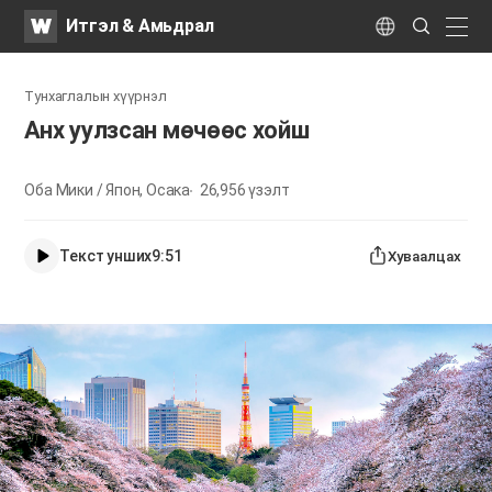
WATV
Search
Итгэл & Амьдрал
Submit
naviga
Language
Тунхаглалын хүүрнэл
Анх уулзсан мөчөөс хойш
Оба Мики / Япон, Осака
26,956
үзэлт
Текст унших
9:51
Хуваалцах