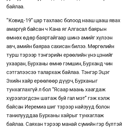
байлаа.
“Ковид-19” цар тахлаас болоод нааш цааш явах
амаргүй байсан ч Кана яг Алгасал баярын
өмнөх өдөр баяртайгаар шинэ амийг хүлээн
авч, амийн баяраа сахисан билээ. Мөргөлийн
турш тэрээр тэнгэрийн ерөөлийн үнэ цэнийг
ухааран, Бурханы өмнө гэмшин, Бурханд чин
сэтгэлээсээ талархаж байлаа. Тэнгэр Эцэг
Эхийн хайр ерөөлөөр дүүрч, Бурханыг
тунхаглахгүй л бол “Ясаар маань хаагдаж
хүрээлэгдсэн шатаж буй гал мэт” гэж хэлж
байсан Иеремиа шиг тэрээр найзууд болон
танилууддаа Бурханы хайрыг тунхаглаж
байлаа. Саяхан тэрээр манай сүмийн гэр бүлтэй