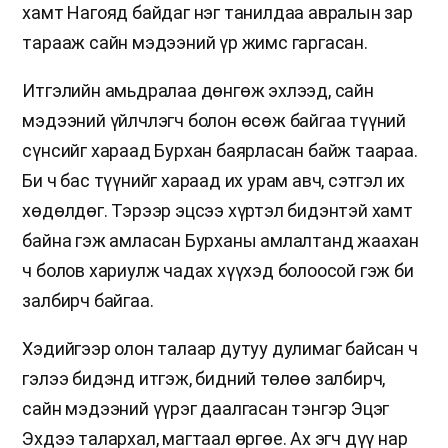
хамт Нагояд байдаг нэг танилдаа авралын зар
тарааж сайн мэдээний үр жимс гаргасан.
Итгэлийн амьдралаа дөнгөж эхлээд, сайн
мэдээний үйлчлэгч болон өсөж байгаа түүний
сүнсийг хараад Бурхан баярласан байж таараа.
Би ч бас түүнийг хараад их урам авч, сэтгэл их
хөдөлдөг. Тэрээр эцсээ хүртэл бидэнтэй хамт
байна гэж амласан Бурханы амлалтанд жаахан
ч болов хариулж чадах хүүхэд болоосой гэж би
залбирч байгаа.
Хэдийгээр олон талаар дутуу дулимаг байсан ч
гэлээ бидэнд итгэж, бидний төлөө залбирч,
сайн мэдээний үүрэг даалгасан тэнгэр Эцэг
Эхдээ талархал, магтаал өргөе. Ах эгч дүү нар