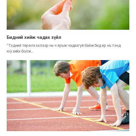
​Бидний хийж чадах зүйл
“Тэдний төрөлх хэлээр нь ч ярьж чадахгүй байж бид ер нь тэнд
юу хийх болж…