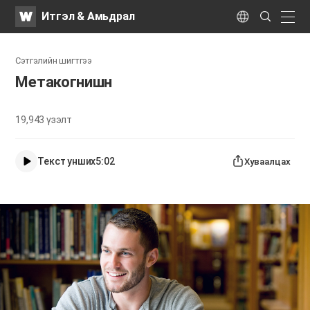
WATV
Search
Итгэл & Амьдрал
Submit
naviga
Language
Сэтгэлийн шигтгээ
Метакогнишн
19,943
үзэлт
Текст унших
5:02
Хуваалцах