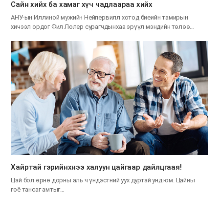
Сайн хийх ба хамаг хүч чадлаараа хийх
АНУ-ын Иллиной мужийн Нейпервилл хотод биеийн тамирын
хичээл ордог Фил Лолер сурагчдынхаа эрүүл мэндийн төлөө…
Хайртай гэрийнхнээ халуун цайгаар дайлцгаая!
Цай бол өрнө дорны аль ч үндэстний уух дуртай унд юм. Цайны
гоё тансаг амтыг…