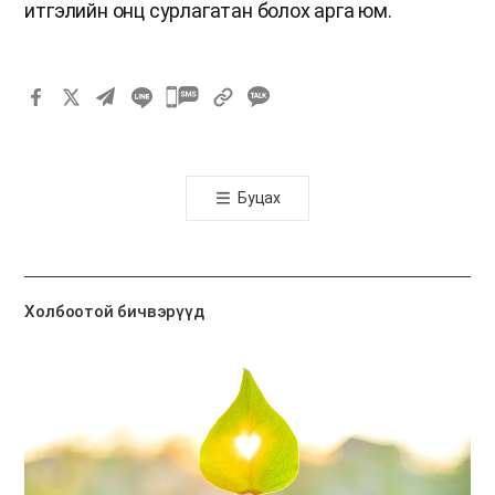
итгэлийн онц сурлагатан болох арга юм.
카
카
오
톡
Буцах
공
유
하
기
Холбоотой бичвэрүүд