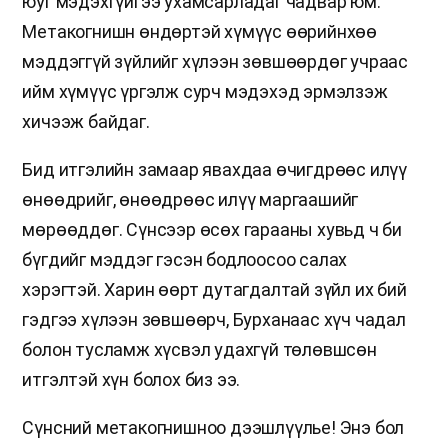
юуг мэдэхгүйгээ ухамсарладаг чадвар юм.
Метакогнишн өндөртэй хүмүүс өөрийнхөө
мэддэггүй зүйлийг хүлээн зөвшөөрдөг учраас
ийм хүмүүс үргэлж сурч мэдэхэд эрмэлзэж
хичээж байдаг.
Бид итгэлийн замаар явахдаа өчигдрөөс илүү
өнөөдрийг, өнөөдрөөс илүү маргаашийг
мөрөөддөг. Сүнсээр өсөх гарааны хувьд ч би
бүгдийг мэддэг гэсэн бодлоосоо салах
хэрэгтэй. Харин өөрт дутагдалтай зүйл их бий
гэдгээ хүлээн зөвшөөрч, Бурханаас хүч чадал
болон тусламж хүсвэл удахгүй төлөвшсөн
итгэлтэй хүн болох биз ээ.
Сүнсний метакогнишноо дээшлүүлье! Энэ бол