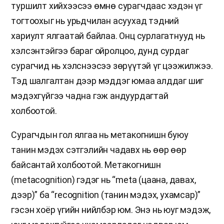
туршилт хийхээсээ өмнө сурагчдаас хэдэн үг
тогтоохыг нь урьдчилан асуухад тэдний
хариулт ялгаатай байлаа. Онц сурлагатнууд нь
хэлсэнтэйгээ бараг ойролцоо, дунд сурдаг
сурагчид нь хэлснээсээ зөрүүтэй үг цээжилжээ.
Тэд шалгалтан дээр мэддэг юмаа алддаг шиг
мэдэхгүйгээ чадна гэж андуурдагтай
холбоотой.
Сурагчдын гол ялгаа нь метакогнишн буюу
танин мэдэх сэтгэлийн чадавх нь өөр өөр
байсантай холбоотой. Метакогнишн
(metacognition) гэдэг нь “meta (цаана, давах,
дээр)” ба “recognition (танин мэдэх, ухамсар)”
гэсэн хоёр үгийн нийлбэр юм. Энэ нь юуг мэдэж,