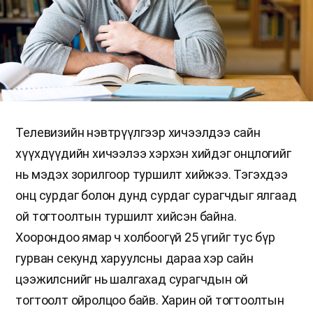
Телевизийн нэвтрүүлгээр хичээлдээ сайн
хүүхдүүдийн хичээлээ хэрхэн хийдэг онцлогийг
нь мэдэх зорилгоор туршилт хийжээ. Тэгэхдээ
онц сурдаг болон дунд сурдаг сурагчдыг ялгаад
ой тогтоолтын туршилт хийсэн байна.
Хоорондоо ямар ч холбоогүй 25 үгийг тус бүр
гурван секунд харуулсны дараа хэр сайн
цээжилснийг нь шалгахад сурагчдын ой
тогтоолт ойролцоо байв. Харин ой тогтоолтын