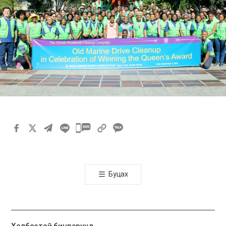
카
카
오
톡
Буцах
공
유
하
기