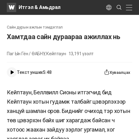
WATV
Search
Итгэл & Амьдрал
Submit
naviga
Language
Сайн дурын ажлын тэмдэглэл
Хамтдаа сайн дураараа ажиллах нь
Паг Ын Гён / ӨАБНУ, Кейптаун
13,191
үзэлт
Текст унших
5:48
Хуваалцах
Кейптаун, Беллвилл Сионы итгэгчид бид
Кейптаун хотын гудамж талбайг цэвэрлэхээр
ханцуй шамлан оров. Биднийг очиход тэр хотын
төв цэвэрхэн байх шиг харагдаж байсан ч
хотоос жаахан зайдуу зэрлэг ургамал, хог
хаягдал зэрэг их байлаа.