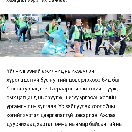
Үйлчилгээний ажилчид нь ихэвчлэн
хүрэлцдэггүй бүс нутгийг цэвэрлэхээр бид баг
болон хуваагдав. Газраар хаясан хогийг түүж,
эмх цэгцэнд нь оруулж, шигүү ургасан хогийн
ургамлыг нь зулгаав. Ус зайлуулах хоолойны
хогийг хүртэл цааргалалгүй цэвэрлэв. Ажлаа
дуусчихаад хартал өмнө нь ямар байсантай нь