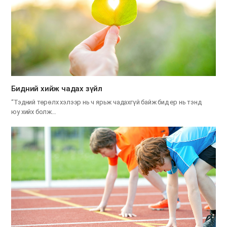
​Бидний хийж чадах зүйл
“Тэдний төрөлх хэлээр нь ч ярьж чадахгүй байж бид ер нь тэнд
юу хийх болж…