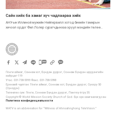
Сайн хийх ба хамаг хүч чадлаараа хийх
АНУ-ын Иллиной мужийн Нейпервилл хотод биеийн тамирын
хичээл ордог Фил Лолер сурагчдынхаа эрүүл мэндийн төлөө…
카
카
Гёнги аймаг, Соннам хот, Бүндан дүүрэг, Соннам Бүндан шуудангийн
오
хайрцаг-119
Утас. 031-738-5999 Факс. 031-738-5998
톡
Ерөнхий чуулган: Гёнги аймаг, Соннам хот, Бүндан дүүрэг, Сүнэру 50
공
(Сүнэдун)
Төлөөлөх сүм: Гёнги, Соннам Бүндан дүүрэг, Пангюу ёгру 35
유
Copyright © World Mission Society Church of God. Бүх эрх хамгаалагдсан
하
Политика конфиденциальности
기
WATV is an abbreviation for “Witness of Ahnsahnghong TeleVision.”