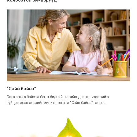
Холбоотой бичвэрүүд
“Сайн байна”
Бага ангид байхад багш биднийг гэрийн даалгавраа хийж
гүйцэтгэсэн эсэхийг минь шалгаад “Сайн байна” гэсэн…