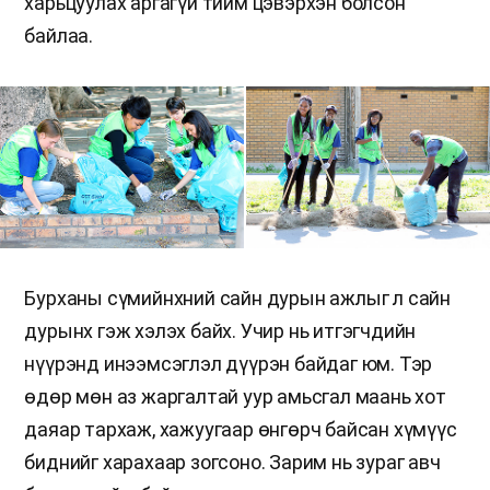
харьцуулах аргагүй тийм цэвэрхэн болсон
байлаа.
Бурханы сүмийнхний сайн дурын ажлыг л сайн
дурынх гэж хэлэх байх. Учир нь итгэгчдийн
нүүрэнд инээмсэглэл дүүрэн байдаг юм. Тэр
өдөр мөн аз жаргалтай уур амьсгал маань хот
даяар тархаж, хажуугаар өнгөрч байсан хүмүүс
биднийг харахаар зогсоно. Зарим нь зураг авч