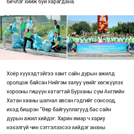
бичлэг хийж буй харагдана.
Хоёр хүүхэдтэйгээ хамт сайн дурын ажилд
оролцож байсан Нийгэм залуу үеийг хөгжүүлэх
хорооны гишүүн хатагтай Бурханы сүм Английн
Хатан хааны шагнал авсан гэдгийг сонсоод,
ихэд бишрэн “Өөр байгууллагууд бас сайн
дурын ажил хийдэг. Харин ямар ч хариу
нэхэлгүй чин сэтгэлээсээ хийдэг анхны