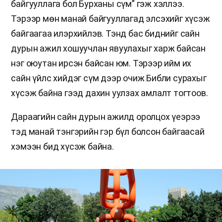
байгууллага бол Бурханы сүм” гэж хэллээ.
Тэрээр мөн манай байгууллагад элсэхийг хүсэж
байгаагаа илэрхийлэв. Тэнд бас биднийг сайн
дурын ажил хошуучлан явуулахыг харж байсан
нэг оюутан ирсэн байсан юм. Тэрээр ийм их
сайн үйлс хийдэг сүм дээр очиж Библи сурахыг
хүсэж байна гээд дахин уулзах амлалт тогтоов.
Дараагийн сайн дурын ажилд оролцох үеэрээ
тэд манай тэнгэрийн гэр бүл болсон байгаасай
хэмээн бид хүсэж байна.