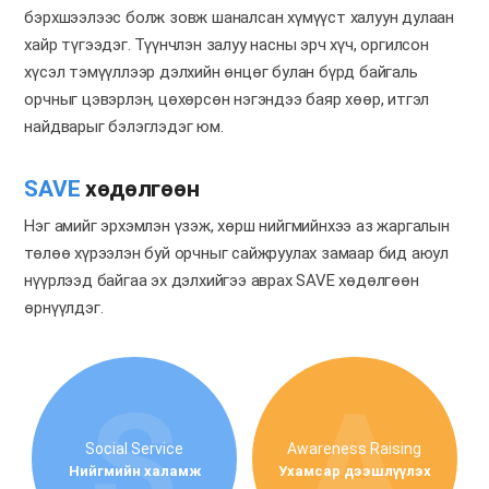
бэрхшээлээс болж зовж шаналсан хүмүүст халуун дулаан
хайр түгээдэг. Түүнчлэн залуу насны эрч хүч, оргилсон
хүсэл тэмүүллээр дэлхийн өнцөг булан бүрд байгаль
орчныг цэвэрлэн, цөхөрсөн нэгэндээ баяр хөөр, итгэл
найдварыг бэлэглэдэг юм.
SAVE
хөдөлгөөн
Нэг амийг эрхэмлэн үзэж, хөрш нийгмийнхээ аз жаргалын
төлөө хүрээлэн буй орчныг сайжруулах замаар
бид аюул
нүүрлээд байгаа эх дэлхийгээ аврах SAVE хөдөлгөөн
өрнүүлдэг.
Social Service
Awareness Raising
Нийгмийн халамж
Ухамсар дээшлүүлэх