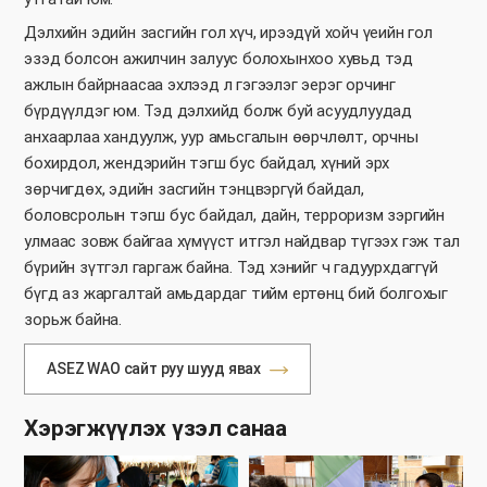
Дэлхийн эдийн засгийн гол хүч, ирээдүй хойч үеийн гол
эзэд болсон ажилчин залуус болохынхоо хувьд тэд
ажлын байрнаасаа эхлээд л гэгээлэг эерэг орчинг
бүрдүүлдэг юм. Тэд дэлхийд болж буй асуудлуудад
анхаарлаа хандуулж, уур амьсгалын өөрчлөлт, орчны
бохирдол, жендэрийн тэгш бус байдал, хүний эрх
зөрчигдөх, эдийн засгийн тэнцвэргүй байдал,
боловсролын тэгш бус байдал, дайн, терроризм зэргийн
улмаас зовж байгаа хүмүүст итгэл найдвар түгээх гэж тал
бүрийн зүтгэл гаргаж байна. Тэд хэнийг ч гадуурхдаггүй
бүгд аз жаргалтай амьдардаг тийм ертөнц бий болгохыг
зорьж байна.
ASEZ WAO сайт руу шууд явах
Хэрэгжүүлэх үзэл санаа