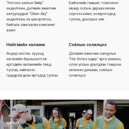
“Ногоон-ажлын байр”
Байгалийн гамшиг, томоохон
хөдөлгөөн, дэлхийн ажилчин
аваар ослын дараах нөхөн
залуучуудын “Clean day”
сэргээх ажил, хохирогчдод
хөдөлгөөн, их цэвэрлэгээ,
туслах, донорын аян
байгаль хамгаалах компанит
ажил
Нийгмийн халамж
Соёлын солилцоо
Өндөр настан, хүүхэд,
Дэлхийн ажилчин залуусын
хөгжлийн бэрхшээлтэй
“Нэг болох өдөр” арга хэмжээ,
иргэдийн халамжийн төвд
олон улсын уралдаан тэмцээн
туслах, нийгмээс
хөгжөөн дэмжих, соёлын
гадуурхагдсан иргэдэд туслах
солилцоо
ДАРААХ