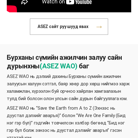
ASEZ сайт руу шууд явах
Бурханы сүмийн ажилчин залуу сайн
дурынхны
(ASEZ WAO)
баг
ASEZ WAO нь дэлхий дахины Бурханы сүмийн ажилчин
залуусын халуун сэтгэл, баяр хөөр дор хөрш нийгмээ харж
халамжлан, хүрээлэн буй орчноо хайрлан хамгаалахын
тулд бий болсон олон улсын сайн дурын байгууллага юм.
ASEZ WAO нь “Save the Earth from A to Z (Эхнээс нь
дуустал дэлхийг аваръя)” болон “We Are One Family (Бид
нэг гэр бүл)” гэдгийн товчилсон хэлбэр бөгөөд “Бид нэг
гэр бүл болж эхнээс нь дуустал дэлхийг аваръя” гэсэн
утгатай юм.