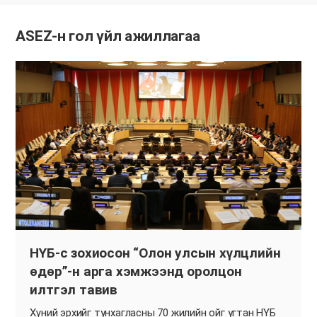
ASEZ-н гол үйл ажиллагаа
НҮБ-с зохиосон “Олон улсын хүлцлийн
өдөр”-н арга хэмжээнд оролцон
илтгэл тавив
Хүний эрхийг тунхагласны 70 жилийн ойг угтан НҮБ