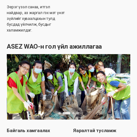
Эерэг үзэл санаа, итгэл
найдвар, аз жаргал гэх мэт үнэт
зүйлийг хуваалцахын тулд
бусдад үйлчилж, бусдыг
халамжилдаг.
ASEZ WAO-н гол үйл ажиллагаа
Байгаль хамгаалах
Яаралтай тусламж