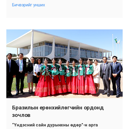
Бичвэрийг унших
Бразилын ерөнхийлөгчийн ордонд
зочлов
“Үндэсний сайн дурынхны өдөр”-н арга