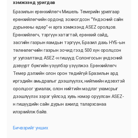
хэмжээнд уригдав
Бразилын ерөнхийлөгч Мишель Темерийн урилгаар
ерөнхийлөгчийн ордонд зохиогдсон “Үндэсний сайн
дурынхны өдөр”-н арга хэмжээнд ASEZ оролцов.
Ерөнхийлөгч, тэргүүн хатагтай, ерөнхий сайд,
засгийн газрын яамдын тэргүүн, Бразил дахь НҮБ-ын
төлөөлөгчийн газрын зочид гээд 500 хүн оролцсон
уг уулзалтанд ASEZ-н гишүүд Солонгосын үндэсний
дэвүүрт бүжгийн үзүүлбэр үзүүлжээ. Ерөнхийлөгч
Темер дэлхийн олон орон төдийгүй Бразилын ард
иргэдийн амьдралыг дээшлүүлэх, нийгмийн идэвхтэй
оролцоог уриалах, олон нийтийн мэдлэг ухамсрыг
дээшлүүлэх зэрэг үйлсэд хувь нэмэр оруулсан ASEZ-
н гишүүдийн сайн дурын ажилд талархсанаа
илэрхийлж байв.
Бичвэрийг унших