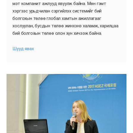
мэт компанит ажлууд явуулж байна. Мөн гэмт
хэргээс урьдчилан сэргийлэх системийг бий
болгохын төлөө глобал хамтын ажиллагааг
хослуулан, бусдын төлөө жинхэнэ халамж, харилцаа
бий болгохын төлөө олон хүн хичээж байна.
Шууд явах