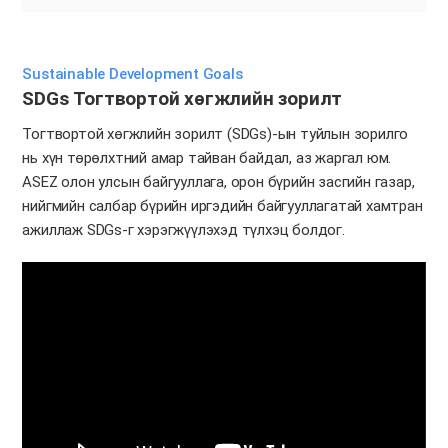
Sustainable Development Goals
SDGs Тогтвортой хөгжлийн зорилт
Тогтвортой хөгжлийн зорилт (SDGs)-ын туйлын зорилго
нь хүн төрөлхтний амар тайван байдал, аз жаргал юм.
ASEZ олон улсын байгууллага, орон бүрийн засгийн газар,
нийгмийн салбар бүрийн иргэдийн байгууллагатай хамтран
ажиллаж SDGs-г хэрэгжүүлэхэд түлхэц болдог.