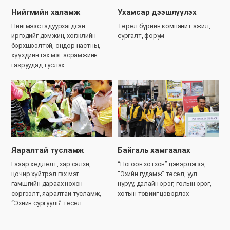
Нийгмийн халамж
Ухамсар дээшлүүлэх
Нийгмээс гадуурхагдсан
Төрөл бүрийн компанит ажил,
иргэдийг дэмжин, хөгжлийн
сургалт, форум
бэрхшээлтэй, өндөр настны,
хүүхдийн гэх мэт асрамжийн
газруудад туслах
Яаралтай тусламж
Байгаль хамгаалах
Газар хөдлөлт, хар салхи,
“Ногоон хотхон” цэвэрлэгээ,
цочир хүйтрэл гэх мэт
“Эхийн гудамж” төсөл, уул
гамшгийн дараах нөхөн
нуруу, далайн эрэг, голын эрэг,
сэргээлт, яаралтай тусламж,
хотын төвийг цэвэрлэх
“Эхийн сургууль” төсөл