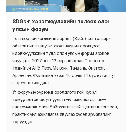
SDGs-г хэрэгжүүлэхийн төлөөх олон
улсын форум
Тогтвортой хөгжлийн зорилт (SDGs)-ын талаарх
ойлголтыг таниулж, оюутнуудын оролцоог
идэвхжүүлэхийн тулд олон улсын форум зохион
явуулдаг. 2017 оны 12 сараас эхлэн Солонгос
төдийгүй АНУ, Перу, Мексик, Тайвань, Энэтхэг,
Аргентин, Филиппин зэрэг 10 орны 11 бүс нутагт уг
форум зохиогджээ.
Уг форумын хүрээнд оролдлоготой, хүсэл
тэмүүлэлтэй оюутнуудын үйл ажиллагааг илүү
системчилж, олон байгууллагатай түншлэл тогтоон,
практик үйл ажиллагаа явуулах хүсэл эрмэлзлийг
төрүүлдэг.