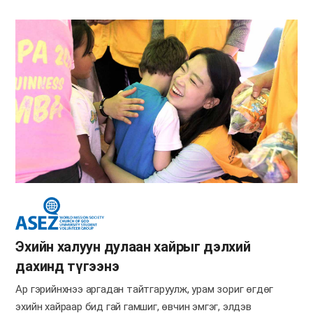
Эхийн халуун дулаан хайрыг дэлхий
дахинд түгээнэ
Ар гэрийнхнээ аргадан тайтгаруулж, урам зориг өгдөг
эхийн хайраар бид гай гамшиг, өвчин эмгэг, элдэв