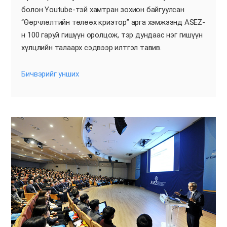
болон Youtube-тэй хамтран зохион байгуулсан
“Өөрчлөлтийн төлөөх криэтор” арга хэмжээнд ASEZ-
н 100 гаруй гишүүн оролцож, тэр дундаас нэг гишүүн
хүлцлийн талаарх сэдвээр илтгэл тавив.
Бичвэрийг унших