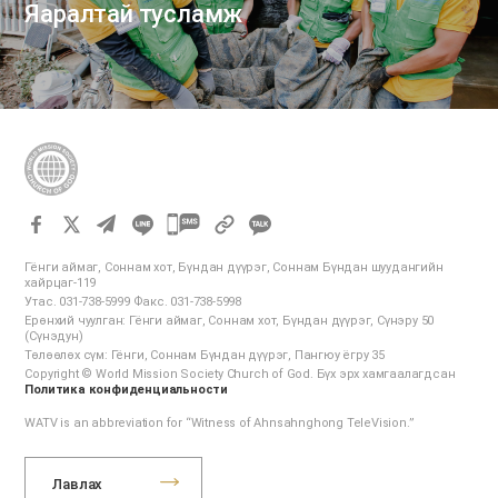
Яаралтай тусламж
카
카
Гёнги аймаг, Соннам хот, Бүндан дүүрэг, Соннам Бүндан шуудангийн
오
хайрцаг-119
Утас. 031-738-5999 Факс. 031-738-5998
톡
Ерөнхий чуулган: Гёнги аймаг, Соннам хот, Бүндан дүүрэг, Сүнэру 50
공
(Сүнэдун)
Төлөөлөх сүм: Гёнги, Соннам Бүндан дүүрэг, Пангюу ёгру 35
유
Copyright © World Mission Society Church of God. Бүх эрх хамгаалагдсан
하
Политика конфиденциальности
기
WATV is an abbreviation for “Witness of Ahnsahnghong TeleVision.”
Лавлах