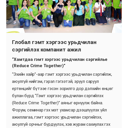
Глобал гэмт хэргээс урьдчилан
сэргийлэх компанит ажил
“Хамтдаа гэмт хэргээс урьдчилан сэргийлье
(Reduce Crime Together)”
“Эхийн хайр”-аар гэмт хэргээс урьдчилан сэргийлж,
аюулгүй нийгэм, гэрэл гэгээтэй, эрүүл саруул
ертөнцийг бүтээе гэсэн зорилго дор дэлхийн өнцөг
булан бүрд “Гэмт хэргээс урьдчилан сэргийлэх
(Reduce Crime Together)” аяныг өрнүүлж байна.
Форум, семинар гэх мэт ухамсар дээшлүүлэх үйл
ажиллагаа, гэмт хэргээс урьдчилан сэргийлэх,
аюулгүй орчныг бүрдүүлэх, хэв журам сахиулах гэх