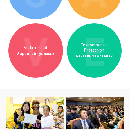
Environmental
Victim Relief
Protection
Яаралтай тусламж
Байгаль хамгаалах