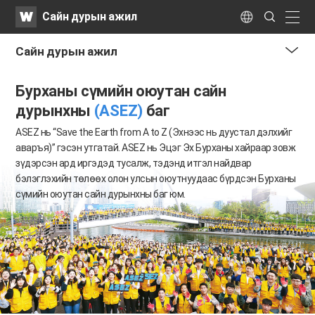
WATV
Search
Сайн дурын ажил
Submit
naviga
Language
​Сайн дурын ажил
me
Бурханы сүмийн оюутан сайн
tog
but
дурынхны
(ASEZ)
баг
ASEZ нь “Save the Earth from A to Z (Эхнээс нь дуустал дэлхийг
аваръя)” гэсэн утгатай.
ASEZ нь Эцэг Эх Бурханы хайраар зовж
зүдэрсэн ард иргэдэд тусалж, тэдэнд итгэл найдвар
бэлэглэхийн төлөөх
олон улсын оюутнуудаас бүрдсэн Бурханы
сүмийн оюутан сайн дурынхны баг юм.