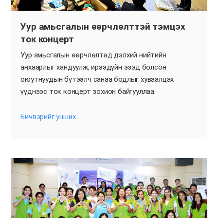
Уур амьсгалын өөрчлөлттэй тэмцэх
ток концерт
Уур амьсгалын өөрчлөлтөд дэлхий нийтийн
анхаарлыг хандуулж, ирээдүйн эзэд болсон
оюутнуудын бүтээлч санаа бодлыг хуваалцах
үүднээс ток концерт зохион байгууллаа.
Бичвэрийг унших