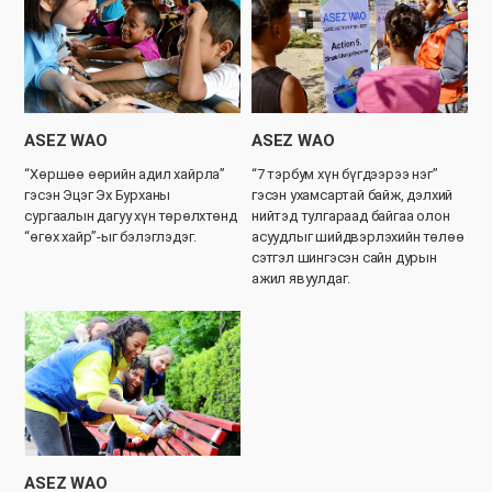
ASEZ WAO
ASEZ WAO
“Хөршөө өөрийн адил хайрла”
“7 тэрбум хүн бүгдээрээ нэг”
гэсэн Эцэг Эх Бурханы
гэсэн ухамсартай байж, дэлхий
сургаалын дагуу хүн төрөлхтөнд
нийтэд тулгараад байгаа олон
“өгөх хайр”-ыг бэлэглэдэг.
асуудлыг шийдвэрлэхийн төлөө
сэтгэл шингэсэн сайн дурын
ажил явуулдаг.
ASEZ WAO