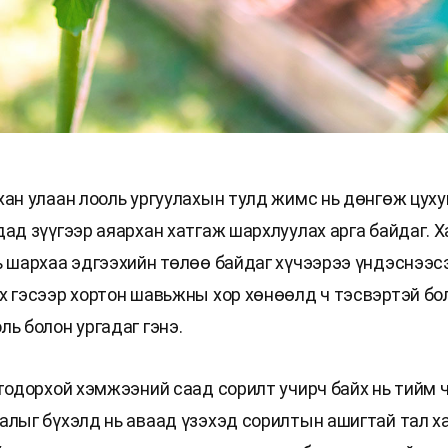
хан улаан лооль ургуулахын тулд жимс нь дөнгөж цух
дад зүүгээр аяархан хатгаж шархлуулах арга байдаг. Х
ь шархаа эдгээхийн төлөө байдаг хүчээрээ үндэснээс
х гэсээр хортон шавьжны хор хөнөөлд ч тэсвэртэй бо
ь болон ургадаг гэнэ.
 тодорхой хэмжээний саад сорилт учирч байх нь тийм ч
алыг бүхэлд нь аваад үзэхэд сорилтын ашигтай тал ха