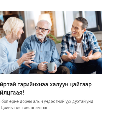
йртай гэрийнхнээ халуун цайгаар
йлцгаая!
 бол өрнө дорны аль ч үндэстний уух дуртай унд
 Цайны гоё тансаг амтыг…