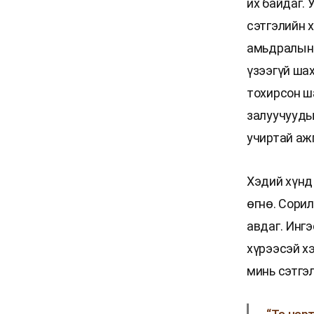
их байдаг. 
сэтгэлийн 
амьдралын 
үзээгүй ша
тохирсон ш
залуучууды
учиртай ажг
Хэдий хүнд
өгнө. Сори
авдаг. Инг
хүрээсэй х
минь сэтгэл