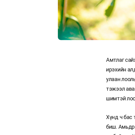
Амтлаг сай
ирэхийн ал
улаан лоол
тэжээл ава
шимтэй лоол
Хүнд ч бас
биш. Амьдр