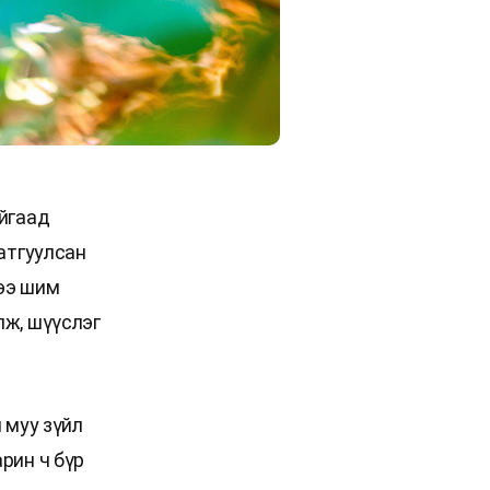
уйгаад
атгуулсан
ээ шим
лж, шүүслэг
 муу зүйл
рин ч бүр