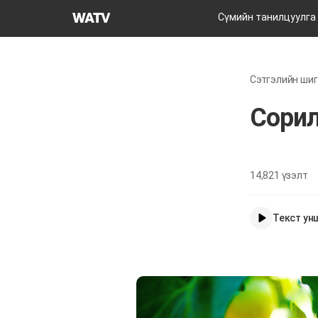
Бурханы
Сүмийн танилцуулга
сүм
дэлхийн
сайн
Сэтгэлийн шиг
мэдээний
авралын
Сорил
зар
нийгэмлэгийн
14,821
үзэлт
Текст ун