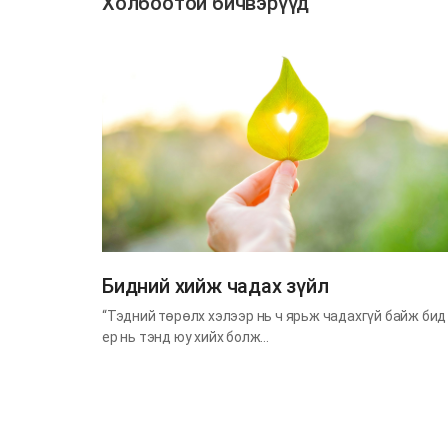
Холбоотой бичвэрүүд
​Бидний хийж чадах зүйл
“Тэдний төрөлх хэлээр нь ч ярьж чадахгүй байж бид
ер нь тэнд юу хийх болж…