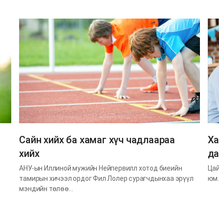
Сайн хийх ба хамаг хүч чадлаараа
Ха
хийх
да
АНУ-ын Иллиной мужийн Нейпервилл хотод биеийн
Цай
тамирын хичээл ордог Фил Лолер сурагчдынхаа эрүүл
юм.
мэндийн төлөө…