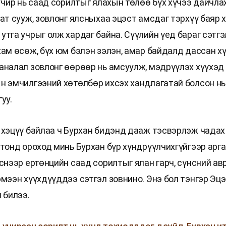
Учир нь саад сорилтыг ялахын төлөө бүх хүчээ дайчла
хат сууж, зовлонг ялсныхаа эцэст амсдаг тэрхүү баяр
утга учрыг олж хардаг байна. Сүүлийн үед бараг сэтгэ
хам өсөж, бүх юм бэлэн зэлэн, амар байдалд дассан х
аналал зовлонг өөрөөр нь амсуулж, мэдрүүлэх хүүхэд
н эмчилгээний хөтөлбөр ихсэх хандлагатай болсон нь
уу.
 хэцүү байлаа ч Бурхан бидэнд дааж тэсвэрлэж чадах
лтонд ороход минь Бурхан бүр хүндрүүлчихгүйгээр арг
эснээр ертөнцийн саад сорилтыг ялан гарч, сүнсний ав
эмээн хүүхдүүддээ сэтгэл зовнино. Энэ бол тэнгэр Эцэ
 билээ.