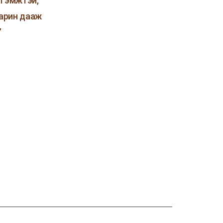
тгэмжтэй,
харин дааж
”