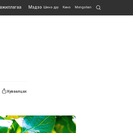
Search
 ажиллагаа
Мэдээ
Шинэ дуу
Кино
Mongolian
Submit
Хуваалцах