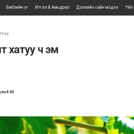
Библийн үг
Итгэл & Амьдрал
Дэлхийн сайн мэдээ
Үйл
тгээ
т хатуу ч эм
ших
4:40