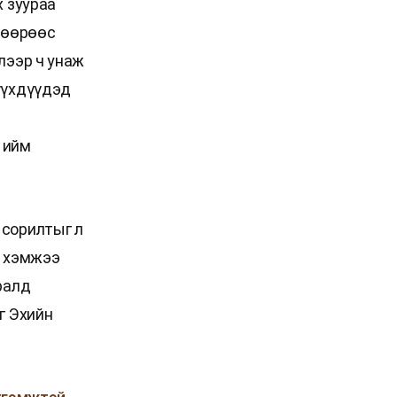
х зуураа
 хөөрөөс
лээр ч унаж
үүхдүүдэд
 ийм
 сорилтыг л
а хэмжээ
ралд
г Эхийн