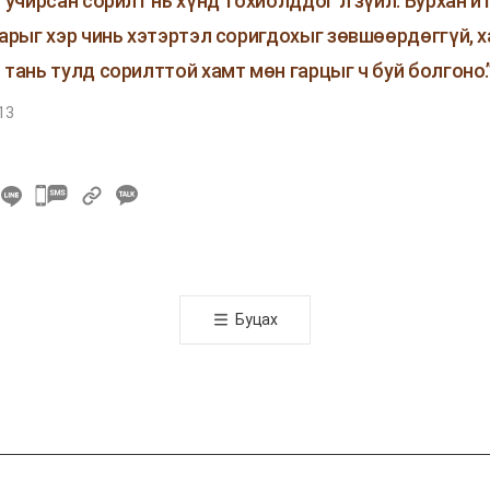
т учирсан сорилт нь хүнд тохиолддог л зүйл. Бурхан и
нарыг хэр чинь хэтэртэл соригдохыг зөвшөөрдөггүй, 
 тань тулд сорилттой хамт мөн гарцыг ч буй болгоно.
13
카
카
오
톡
공
Буцах
유
하
기