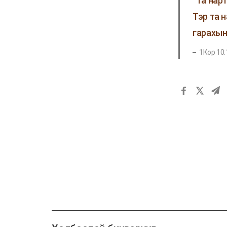
“Та нар
Тэр та 
гарахын
1Кор 10: