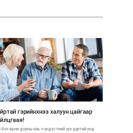
йртай гэрийнхнээ халуун цайгаар
йлцгаая!
 бол өрнө дорны аль ч үндэстний уух дуртай унд