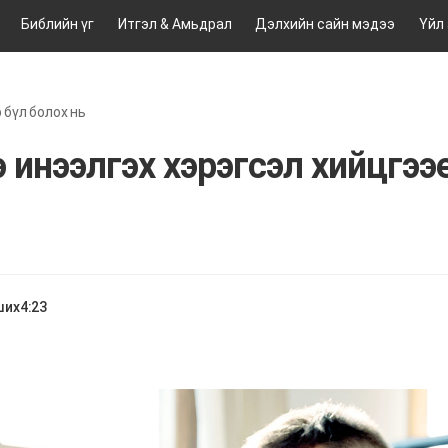
Библийн үг
Итгэл & Амьдрал
Дэлхийн сайн мэдээ
Үйл
 бүл болох нь
э инээлгэх хэрэгсэл хийцгээе
ших
4:23