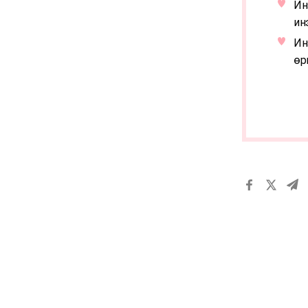
Ин
ин
Ин
өр