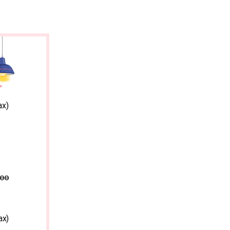
ах)
гөө
ах)