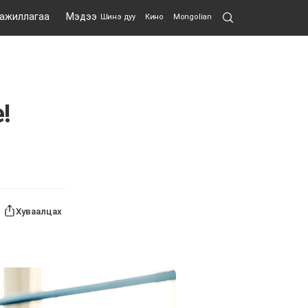
Search
 ажиллагаа
Мэдээ
Шинэ дуу
Кино
Mongolian
Submit
!
Хуваалцах