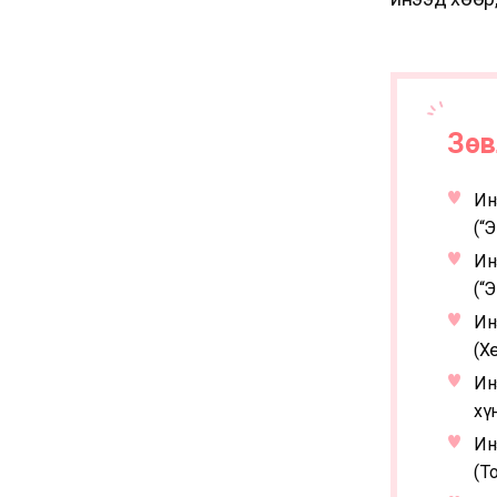
Зө
Ин
(“
Ин
(“
Ин
(Х
Ин
хү
Ин
(Т