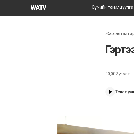
Бурханы
Сүмийн танилцуулга
сүм
дэлхийн
сайн
Жаргалтай гэр
мэдээний
авралын
Гэртэ
зар
нийгэмлэгийн
20,002
үзэлт
Текст ун