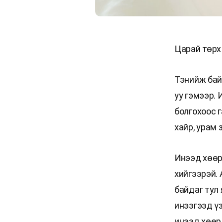
Царай төрх
Тэнийж бай
уу гэмээр. 
болгохоос 
хайр, урам 
Инээд хөөр
хийгээрэй.
байдаг тул 
инээгээд үз
инээд хөөр,