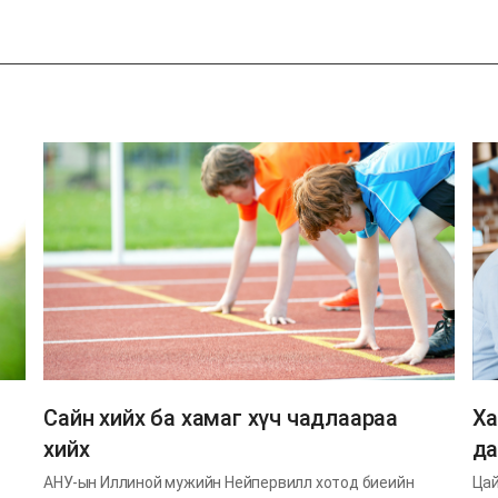
Сайн хийх ба хамаг хүч чадлаараа
Ха
хийх
да
АНУ-ын Иллиной мужийн Нейпервилл хотод биеийн
Цай