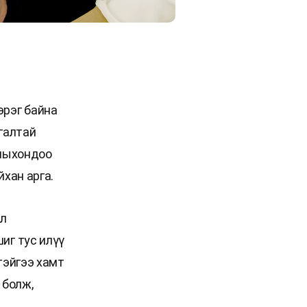
эрэг байна
ргалтай
рныхондоо
йхан арга.
эл
иг тус илүү
тэйгээ хамт
 болж,