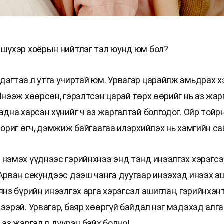
 шүхэр хоёрын нийтлэг тал юунд юм бол?
дагтаа л утга учиртай юм. Урвагар царайлж амьдрах х
Инээж хөөрсөн, гэрэлтсэн царай төрх өөрийг нь аз жа
гадна харсан хүнийг ч аз жаргалтай болгодог. Ойр той
зориг өгч, дэмжиж байгаагаа илэрхийлэх нь хамгийн са
 нэмэх үүднээс гэрийнхнээ энд тэнд инээлгэх хэрэгс
 Арван секундээс дээш чанга дуугаар инээхэд инээх аш
янз бүрийн инээлгэх арга хэрэгсэл ашиглан, гэрийнхэн
ээрэй. Урвагар, баяр хөөргүй байдал нэг мэдэхэд алга
 аз жаргал л дүүрэн байх болно!