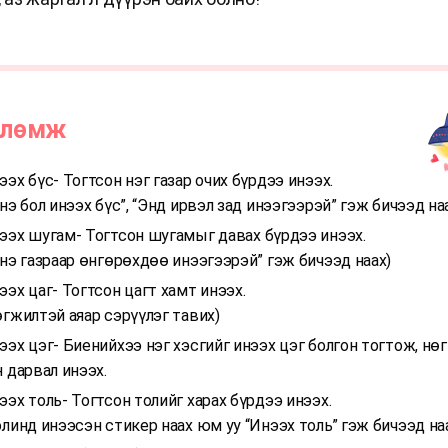
влөмж
ээх бүс- Тогтсон нэг газар очих бүрдээ инээх.
Энэ бол инээх бүс”, “Энд ирвэл зад инээгээрэй” гэж бичээд на
ээх шугам- Тогтсон шугамыг давах бүрдээ инээх.
Энэ газраар өнгөрөхдөө инээгээрэй” гэж бичээд наах)
ээх цаг- Тогтсон цагт хамт инээх.
өгжилтэй аяар сэрүүлэг тавих)
ээх цэг- Биенийхээ нэг хэсгийг инээх цэг болгон тогтож, нө
н дарвал инээх.
ээх толь- Тогтсон толийг харах бүрдээ инээх.
олинд инээсэн стикер наах юм уу “Инээх толь” гэж бичээд на