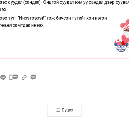
ээх суудал (сандал)- Онцгой суудал юм уу сандал дээр суува
ээх.
ээх туг- “Инээгээрэй” гэж бичсэн тугийг хэн нэгэн
гөвөл хамтдаа инээх.
카
카
오
톡
공
Буцах
유
하
기