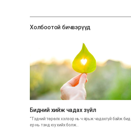
Холбоотой бичвэрүүд
​Бидний хийж чадах зүйл
“Тэдний төрөлх хэлээр нь ч ярьж чадахгүй байж бид
ер нь тэнд юу хийх болж…