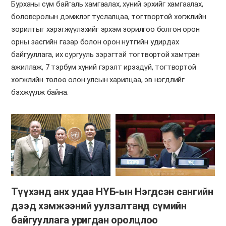
Бурханы сүм байгаль хамгаалах, хүний эрхийг хамгаалах,
боловсролын дэмжлэг туслалцаа, тогтвортой хөгжлийн
зорилтыг хэрэгжүүлэхийг эрхэм зорилгоо болгон орон
орны засгийн газар болон орон нутгийн удирдах
байгууллага, их сургууль зэрэгтэй тогтвортой хамтран
ажиллаж, 7 тэрбум хүний гэрэлт ирээдүй, тогтвортой
хөгжлийн төлөө олон улсын харилцаа, эв нэгдлийг
бэхжүүлж байна.
Түүхэнд анх удаа НҮБ-ын Нэгдсэн сангийн
дээд хэмжээний уулзалтанд сүмийн
байгууллага уригдан оролцлоо