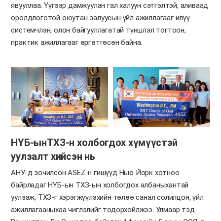
явууллаа. Үүгээр дамжуулан гал халуун сэтгэлтэй, аливаад
оролдлоготой оюутан залуусын үйл ажиллагааг илүү
системчлэн, олон байгууллагатай түншлэл тогтоон,
практик ажиллагааг өргөтгөсөн байна.
НҮБ-ынТХЗ-н холбогдох хүмүүстэй
уулзалт хийсэн нь
АНУ-д зочилсон ASEZ-н гишүүд Нью Йорк хотноо
байрладаг НҮБ-ын ТХЗ-ын холбогдох албаныхантай
уулзаж, ТХЗ-г хэрэгжүүлэхийн төлөө санал солилцон, үйл
ажиллагааныхаа чиглэлийг тодорхойлжээ. Улмаар тэд