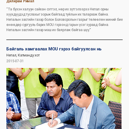
Дилирам Римал
“Та бүхэн халуун сайхан сэтгэл, нөр их зүтгэлээрээ Непал орны
хүүхдүүдэд туслахыг зорьж байгаад туйлын их талархаж байна.
Непалын засгийн газар болон Боловсролын газрыг төлөөлөн миний бие
өнөөдөр сургууль барих MOU гэрээнд гарын үсэг зураад байна.
Непалын засгийн газар маш их баярлаж байгаа шүү.”
Байгаль хамгаалах MOU гэрээ байгуулсан нь
Непал, Катманду хот
2015-07-31