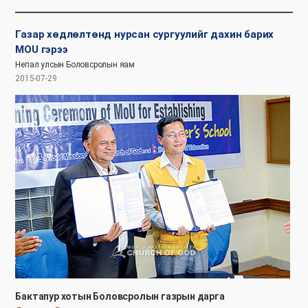
Газар хөдлөлтөнд нурсан сургуулийг дахин барих
MOU гэрээ
Непал улсын Боловсролын яам
2015-07-29
Бактапур хотын Боловсролын газрын дарга