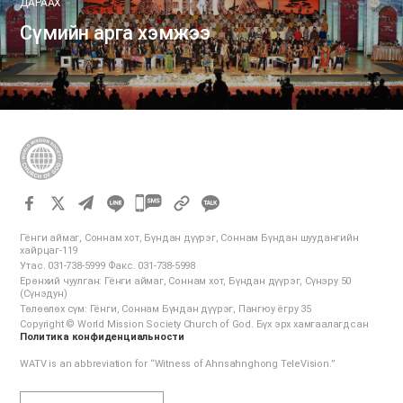
ДАРААХ
Сүмийн арга хэмжээ
카
카
Гёнги аймаг, Соннам хот, Бүндан дүүрэг, Соннам Бүндан шуудангийн
오
хайрцаг-119
Утас. 031-738-5999 Факс. 031-738-5998
톡
Ерөнхий чуулган: Гёнги аймаг, Соннам хот, Бүндан дүүрэг, Сүнэру 50
공
(Сүнэдун)
Төлөөлөх сүм: Гёнги, Соннам Бүндан дүүрэг, Пангюу ёгру 35
유
Copyright © World Mission Society Church of God. Бүх эрх хамгаалагдсан
하
Политика конфиденциальности
기
WATV is an abbreviation for “Witness of Ahnsahnghong TeleVision.”