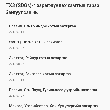
ТХЗ (SDGs)-г
хэрэгжүүлэх хамтын гэрээ
байгуулсан нь
Бразил, Санто Андре хотын захиргаа
2017-07-18
ӨАБНУ, Цване хотын захиргаа
2017-07-27
Энэтхэг, Райпур хотын захиргаа
2017-08-02
Энэтхэг, Бангалор хотын захиргаа
2017-11-16
Бразил, Сан Паулу, Гуаианасес дүүргийн захиргаа
2017-07-27
Монгол, Улаанбаатар, Хан-Уул дүүргийн захиргаа