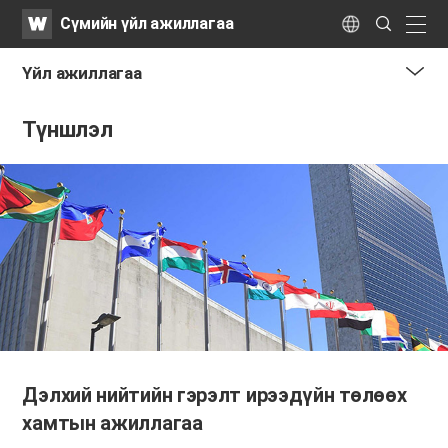
WATV
Search
Сүмийн үйл ажиллагаа
Submit
naviga
Language
Үйл ажиллагаа
me
Түншлэл
tog
but
Дэлхий нийтийн гэрэлт ирээдүйн төлөөх
хамтын ажиллагаа