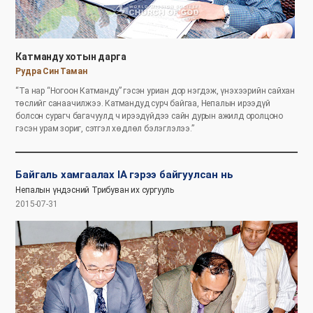
Катманду хотын дарга
Рудра Син Таман
“Та нар “Ногоон Катманду” гэсэн уриан дор нэгдэж, үнэхээрийн сайхан
төслийг санаачилжээ. Катмандуд сурч байгаа, Непалын ирээдүй
болсон сурагч багачуулд ч ирээдүйдээ сайн дурын ажилд оролцоно
гэсэн урам зориг, сэтгэл хөдлөл бэлэглэлээ.”
Байгаль хамгаалах IA гэрээ байгуулсан нь
Непалын үндэсний Трибуван их сургууль
2015-07-31