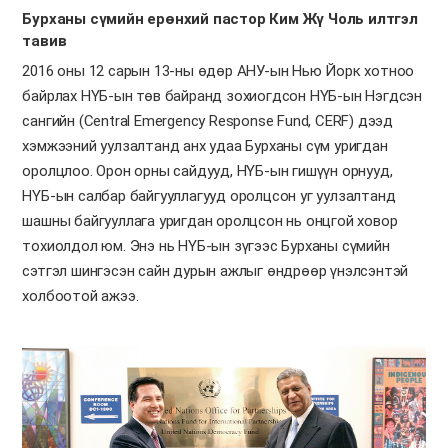
Бурханы сүмийн ерөнхий пастор Ким Жү Чоль илтгэл
тавив
2016 оны 12 сарын 13-ны өдөр АНУ-ын Нью Йорк хотноо
байрлах НҮБ-ын төв байранд зохиогдсон НҮБ-ын Нэгдсэн
сангийн (Central Emergency Response Fund, CERF) дээд
хэмжээний уулзалтанд анх удаа Бурханы сүм уригдан
оролцлоо. Орон орны сайдууд, НҮБ-ын гишүүн орнууд,
НҮБ-ын салбар байгууллагууд оролцсон уг уулзалтанд
шашны байгууллага уригдан оролцсон нь онцгой ховор
тохиолдол юм. Энэ нь НҮБ-ын зүгээс Бурханы сүмийн
сэтгэл шингэсэн сайн дурын ажлыг өндрөөр үнэлсэнтэй
холбоотой ажээ.