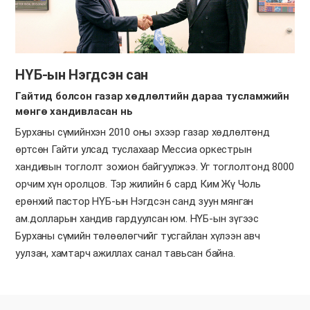
НҮБ-ын Нэгдсэн сан
Гайтид болсон газар хөдлөлтийн дараа тусламжийн
мөнгө хандивласан нь
Бурханы сүмийнхэн 2010 оны эхээр газар хөдлөлтөнд
өртсөн Гайти улсад туслахаар Мессиа оркестрын
хандивын тоглолт зохион байгуулжээ. Уг тоглолтонд 8000
орчим хүн оролцов. Тэр жилийн 6 сард Ким Жү Чоль
ерөнхий пастор НҮБ-ын Нэгдсэн санд зуун мянган
ам.долларын хандив гардуулсан юм. НҮБ-ын зүгээс
Бурханы сүмийн төлөөлөгчийг тусгайлан хүлээн авч
уулзан, хамтарч ажиллах санал тавьсан байна.