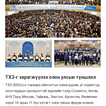
ТХЗ-г хэрэгжүүлэх олон улсын түншлэл
ТХЗ (SDGs)-н талаарх ойлголтыг нэмэгдүүлж, уг зорилтод
оюутнуудын оролцоотой хүрэхийн тулд Солонгос, Англи,
АНУ, Перу, Мексик, Тайвань, Энэтхэг, Аргентин, Филиппин
зэрэг 10 орны 11 бүс нутагт олон улсын форум зохион