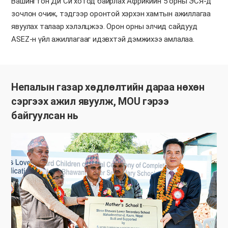
Вашингтон Ди Си хотод байрлах Африкийн 5 орны ЭСЯ-д
зочлон очиж, тэдгээр оронтой хэрхэн хамтын ажиллагаа
явуулах талаар хэлэлцжээ. Орон орны элчид сайдууд
ASEZ-н үйл ажиллагааг идэвхтэй дэмжихээ амлалаа.
Непалын газар хөдлөлтийн дараа нөхөн
сэргээх ажил явуулж, MOU гэрээ
байгуулсан нь