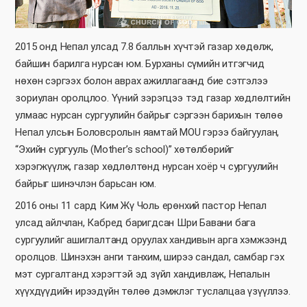
2015 онд Непал улсад 7.8 баллын хүчтэй газар хөдөлж,
байшин барилга нурсан юм. Бурханы сүмийн итгэгчид
нөхөн сэргээх болон аврах ажиллагаанд бие сэтгэлээ
зориулан оролцлоо. Үүний зэрэгцээ тэд газар хөдлөлтийн
улмаас нурсан сургуулийн байрыг сэргээн барихын төлөө
Непал улсын Боловсролын яамтай MOU гэрээ байгуулан,
“Эхийн сургууль (Mother’s school)” хөтөлбөрийг
хэрэгжүүлж, газар хөдлөлтөнд нурсан хоёр ч сургуулийн
байрыг шинэчлэн барьсан юм.
2016 оны 11 сард Ким Жү Чоль ерөнхий пастор Непал
улсад айлчлан, Кабред баригдсан Шри Бавани бага
сургуулийг ашиглалтанд оруулах хандивын арга хэмжээнд
оролцов. Шинэхэн анги танхим, ширээ сандал, самбар гэх
мэт сургалтанд хэрэгтэй эд зүйл хандивлаж, Непалын
хүүхдүүдийн ирээдүйн төлөө дэмжлэг туслалцаа үзүүллээ.