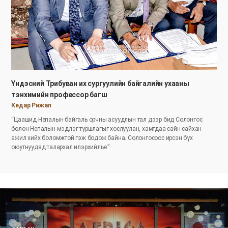
Үндэсний Трибуван их сургуулийн байгалийн ухааны
тэнхимийн профессор багш
Кедар Рижал
“Цаашид Непалын байгаль орчны асуудлын тал дээр бид Солонгос
болон Непалын мэдлэг туршлагыг хослуулан, хамтдаа сайн сайхан
ажил хийх боломжтой гэж бодож байна. Солонгосоос ирсэн бүх
оюутнуудад талархал илэрхийлье.”