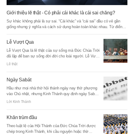
Giới thiệu lẽ thật - Có phải cái khác là cái sai chăng?
Sự khác không phải là sự sai. “Cái khác” và “cái sai” dầu có vẻ gần
giống nhưng ý nghĩa và cách sử dụng hoàn toàn khác nhau. Từ điển
định nghĩa “khác” rằng “Hai đối tượng không giống nhau.”
Lễ Vượt Qua
Lễ Vượt Qua là lẽ thật của sự sống mà Đức Chúa Trời
đã lập để ban sự sống đời đời cho loài người. Lễ Vượt
Qua có nghĩa rằng “vượt qua tai nạn”. Theo Kinh
Lẽ thật
Thánh, Lễ Vượt Qua là buổi tối ngày 14 tháng 1 thánh
lịch, vào khoảng tháng 3~4 theo dương lịch. Cách đây
2000 năm trước, Đức Chúa Jêsus đưa bánh và rượu
Ngày Sabát
nho biểu tượng thịt và huyết của Đấng Christ và hứa
Hầu như mọi nhà thờ hội thánh ngày nay thờ phượng
ban sự tha tội và sự sống đời đời vào Lễ Vượt Qua để
vào Chủ nhật, nhưng Kinh Thánh quy định ngày Sabát
cứu rỗi loài người khỏi xiềng xích của tội lỗi và sự
– ngày thứ bảy là ngày thánh dâng thờ phượng lên
chết, và phán rằng “Đây là giao ước mới trong huyết
Lời Kinh Thánh
Đức Chúa Trời. Ngày Sabát là ngày Đức Chúa Trời –
ta.” Nếu giữ Lễ Vượt Qua theo việc làm của Đức Chúa
Đấng Sáng Tạo kết thúc công việc dựng nên trời đất
Jêsus, thì chúng ta có thể trở thành con cái được thừa
trong 6 ngày và nghỉ ngơi, đặt là ngày thánh, ban
Khăn trùm đầu
hưởng thịt và huyết của Đức Chúa Trời.
phước, và phán người dân Ngài hãy giữ. Khi xác minh
Theo luật lệ của Hội Thánh của Đức Chúa Trời được
qua lịch sử và lịch năm thì thấy ngày Sabát là Thứ Bảy
chép trong Kinh Thánh, khi cầu nguyện hoặc thờ
trong chế độ thứ ngày nay.