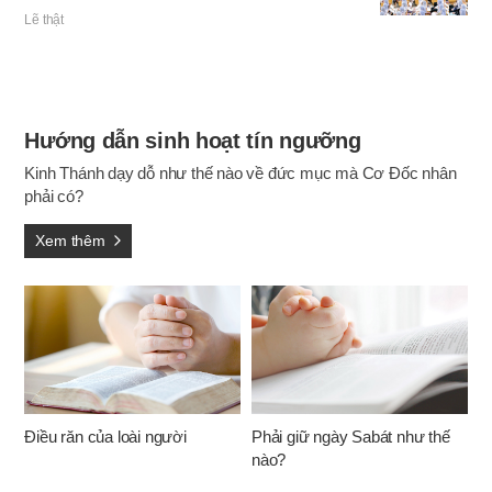
phượng thì người nam không đội bất cứ thứ gì trên
Lẽ thật
đầu, còn người nữ trùm khăn. I Côrinhtô chương 11
chép rằng luật lệ khăn trùm đầu này là điều làm theo
Đấng Christ, có chứa đựng sự quan phòng của sự
sáng tạo của Đức Chúa Trời, và đã được chế định vì
trật tự của Hội Thánh.
Hướng dẫn sinh hoạt tín ngưỡng
Kinh Thánh dạy dỗ như thế nào về đức mục mà Cơ Đốc nhân
phải có?
Xem thêm
Điều răn của loài người
Phải giữ ngày Sabát như thế
nào?