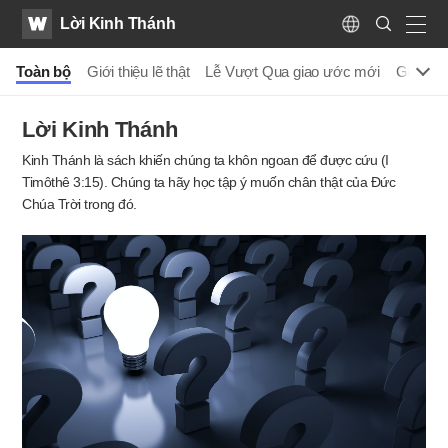
WATV
Search
Lời Kinh Thánh
Submit
Language
naviga
Toàn bộ
Giới thiệu lẽ thật
Lễ Vượt Qua giao ước mới
Giảng đ
Lời Kinh Thánh
Kinh Thánh là sách khiến chúng ta khôn ngoan để được cứu (I
Timôthê 3:15).
Chúng ta hãy học tập ý muốn chân thật của Đức
Chúa Trời trong đó.