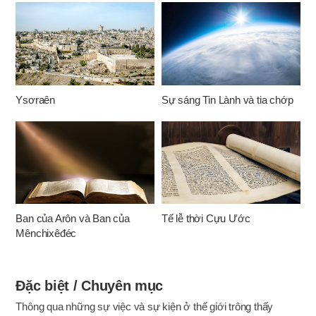
Ysơraên
Sự sáng Tin Lành và tia chớp
Ban của Arôn và Ban của
Tế lễ thời Cựu Ước
Mênchixêđéc
Đặc biệt / Chuyên mục
Thông qua những sự việc và sự kiện ở thế giới trông thấy