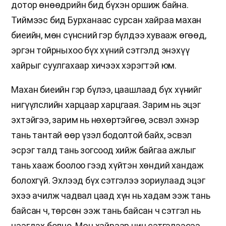
дотор өнөөдрийн бид бүхэн оршиж байна.
Тиймээс бид Бурханаас сурсан хайраа махан
биеийн, мөн сүнсний гэр бүлдээ хувааж өгөөд,
эргэн тойрныхоо бүх хүний сэтгэлд энэхүү
хайрыг суулгахаар хичээх хэрэгтэй юм.
Махан биеийн гэр бүлээ, цаашлаад бүх хүнийг
нигүүлслийн харцаар харцгаая. Зарим нь эцэг
эхтэйгээ, зарим нь нөхөртэйгөө, эсвэл эхнэр
тань тантай өөр үзэл бодолтой байх, эсвэл
эсрэг талд тань зогсоод хийж байгаа ажлыг
тань хааж боолоо гээд хүйтэн хөндий хандаж
болохгүй. Эхлээд бүх сэтгэлээ зориулаад эцэг
эхээ ачилж чадвал цаад хүн нь хадам ээж тань
байсан ч, төрсөн ээж тань байсан ч сэтгэл нь
нээгдэх болно. Мөн хайраар чин сэтгэлээсээ