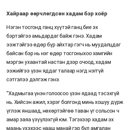
Хайраар өөрчлөгдсөн хадам бэр хоёр
Нэгэн тосгонд ганц хүүтэй ганц бие эх
бэртэйгээ амьдардаг байж гэнэ. Хадам
ээжтэйгээ өдөр бүр айхтар гэгч нь муудалцдаг
байсан бэр нь нэг өдөр тосгоныхоо хамгийн
мэргэн ухаантай настан дээр очоод, хадам
ээжийгээ үзэн яддаг талаар нэгд нэггүй
сэтгэлээ дэлгэж гэнэ.
“Хадмыгаа үнэн голоосоо үзэн ядаад тэсэхгүй
нь. Хийсэн ажил, хэрэг болгонд минь хошуу дүрж
үглэж яншаад, нөхөртэйгөө таван үг сольсон ч
амар заяа үзүүлэхгүй юм. Тэгэхээр хадам эх
маань үхэхээс нааш манай гэр бүл амгалан