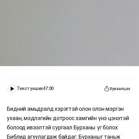
Текст унших
47:00
Хуваалцах
Бидний амьдралд хэрэгтэй олон олон мэргэн
ухаан, мэдлэгийн дотроос хамгийн үнэ цэнэтэй
болоод ивээлтэй сургаал Бурханы үг болох
Библид агуулагдаж байдаг. Бурханыг таньж