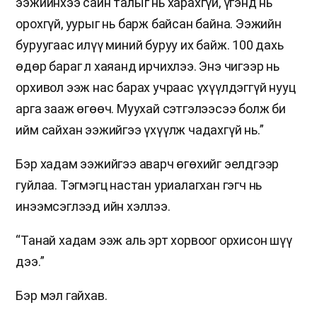
ээжийнхээ сайн талыг нь харахгүй, үгэнд нь
орохгүй, уурыг нь барж байсан байна. Ээжийн
буруугаас илүү миний буруу их байж. 100 дахь
өдөр бараг л хаяанд ирчихлээ. Энэ чигээр нь
орхивол ээж нас барах учраас үхүүлдэггүй нууц
арга зааж өгөөч. Муухай сэтгэлээсээ болж би
ийм сайхан ээжийгээ үхүүлж чадахгүй нь.”
Бэр хадам ээжийгээ аварч өгөхийг эелдгээр
гуйлаа. Тэгмэгц настан уриалагхан гэгч нь
инээмсэглээд ийн хэллээ.
“Танай хадам ээж аль эрт хорвоог орхисон шүү
дээ.”
Бэр мэл гайхав.