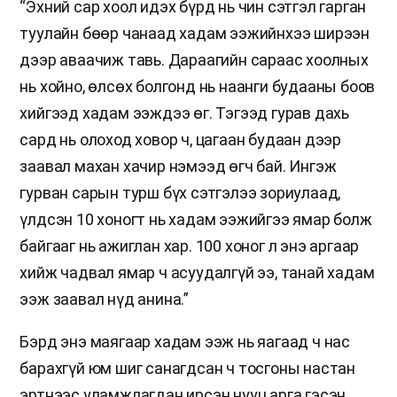
“Эхний сар хоол идэх бүрд нь чин сэтгэл гарган
туулайн бөөр чанаад хадам ээжийнхээ ширээн
дээр аваачиж тавь. Дараагийн сараас хоолных
нь хойно, өлсөх болгонд нь наанги будааны боов
хийгээд хадам ээждээ өг. Тэгээд гурав дахь
сард нь олоход ховор ч, цагаан будаан дээр
заавал махан хачир нэмээд өгч бай. Ингэж
гурван сарын турш бүх сэтгэлээ зориулаад,
үлдсэн 10 хоногт нь хадам ээжийгээ ямар болж
байгааг нь ажиглан хар. 100 хоног л энэ аргаар
хийж чадвал ямар ч асуудалгүй ээ, танай хадам
ээж заавал нүд анина.”
Бэрд энэ маягаар хадам ээж нь яагаад ч нас
барахгүй юм шиг санагдсан ч тосгоны настан
эртнээс уламжлагдан ирсэн нууц арга гэсэн