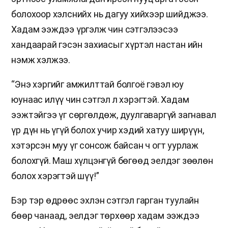
болохоор хэлснийх нь дагуу хийхээр шийджээ.
Хадам ээждээ үргэлж чин сэтгэлээсээ
хандаарай гэсэн захиасыг хүртэл настан ийн
нэмж хэлжээ.
“Энэ хэргийг амжилттай болгоё гэвэл юу
юунаас илүү чин сэтгэл л хэрэгтэй. Хадам
ээжтэйгээ үг сөргөлдөж, дуулгаваргүй загнавал
үр дүн нь үгүй болох учир хэдий хатуу ширүүн,
хэтэрсэн муу үг сонсож байсан ч огт уурлаж
болохгүй. Маш хүлцэнгүй бөгөөд эелдэг зөөлөн
болох хэрэгтэй шүү!”
Бэр тэр өдрөөс эхлэн сэтгэл гарган туулайн
бөөр чанаад, эелдэг төрхөөр хадам ээждээ