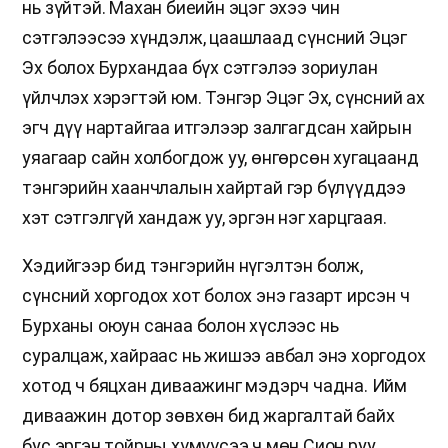
нь зүйтэй. Махан биеийн эцэг эхээ чин
сэтгэлээсээ хүндэлж, цаашлаад сүнсний Эцэг
Эх болох Бурхандаа бүх сэтгэлээ зориулан
үйлчлэх хэрэгтэй юм. Тэнгэр Эцэг Эх, сүнсний ах
эгч дүү нартайгаа итгэлээр залгагдсан хайрын
уяагаар сайн холбогдож уу, өнгөрсөн хугацаанд
тэнгэрийн хаанчлалын хайртай гэр бүлүүддээ
хэт сэтгэлгүй хандаж уу, эргэн нэг харцгаая.
Хэдийгээр бид тэнгэрийн нүгэлтэн болж,
сүнсний хоргодох хот болох энэ газарт ирсэн ч
Бурханы оюун санаа болон хүслээс нь
суралцаж, хайраас нь жишээ авбал энэ хоргодох
хотод ч бяцхан диваажинг мэдэрч чадна. Ийм
диваажин дотор зөвхөн бид жаргалтай байх
бус эргэн тойрны хүмүүсээ ч мөн Сион руу