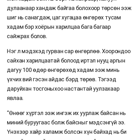
дулаанаар хандаж байгаа болохоор төрсөн ээж
шиг нь санагдаж, цаг хугацаа өнгөрөх тусам
хадам бэр хоёрын харилцаа бага багаар
сайжрах болов.
Нэг л мэдэхэд гурван сар өнгөрлөө. Хоорондоо
сайхан харилцаатай болоод иртэл нууц аргын
дагуу 100 өдөр өнгөрөхөд хадам ээж минь
үхчих вий гэсэн айдас бэрд төрөв. Тэгээд
даруйхан тосгоныхоо настантай уулзахаар
явлаа.
“Өнөөг хүртэл ээж ингэж их уурлаж байсан нь
миний буруугаас болж байсныг мэдсэнгүй ээ.
Үнэхээр хайр халамж болсон хүн байхад нь би