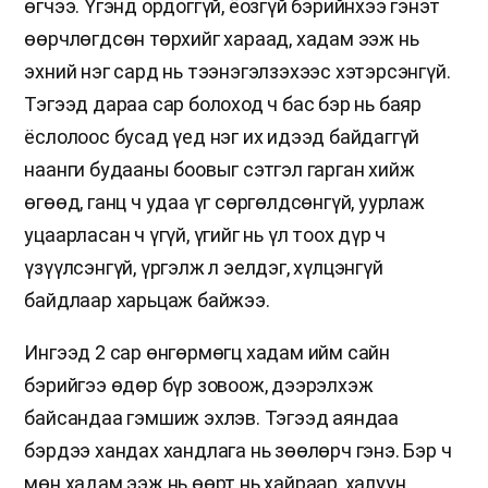
өгчээ. Үгэнд ордоггүй, ёозгүй бэрийнхээ гэнэт
өөрчлөгдсөн төрхийг хараад, хадам ээж нь
эхний нэг сард нь тээнэгэлзэхээс хэтэрсэнгүй.
Тэгээд дараа сар болоход ч бас бэр нь баяр
ёслолоос бусад үед нэг их идээд байдаггүй
наанги будааны боовыг сэтгэл гарган хийж
өгөөд, ганц ч удаа үг сөргөлдсөнгүй, уурлаж
уцаарласан ч үгүй, үгийг нь үл тоох дүр ч
үзүүлсэнгүй, үргэлж л эелдэг, хүлцэнгүй
байдлаар харьцаж байжээ.
Ингээд 2 сар өнгөрмөгц хадам ийм сайн
бэрийгээ өдөр бүр зовоож, дээрэлхэж
байсандаа гэмшиж эхлэв. Тэгээд аяндаа
бэрдээ хандах хандлага нь зөөлөрч гэнэ. Бэр ч
мөн хадам ээж нь өөрт нь хайраар, халуун