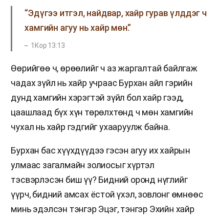
“Эдүгээ итгэл, найдвар, хайр гурав үлддэг ч
хамгийн агуу нь хайр мөн.”
1Кор 13:13
Өөрийгөө ч, өрөөлийг ч аз жаргалтай байлгаж
чадах зүйл нь хайр учраас Бурхан айл гэрийн
дунд хамгийн хэрэгтэй зүйл бол хайр гээд,
цаашлаад бүх хүн төрөлхтөнд ч мөн хамгийн
чухал нь хайр гэдгийг ухааруулж байна.
Бурхан бас хүүхдүүдээ гэсэн агуу их хайрын
улмаас загалмайн золиосыг хүртэл
тэсвэрлэсэн биш үү? Бидний оронд нүглийг
үүрч, бидний амсах ёстой үхэл, зовлонг өмнөөс
минь эдэлсэн тэнгэр Эцэг, тэнгэр Эхийн хайр