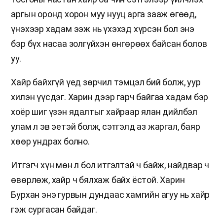
аргын оронд хорон муу нууц арга зааж өгөөд,
үнэхээр хадам ээж нь үхэхэд хүрсэн бол энэ
бэр бүх насаа золгүйхэн өнгөрөөх байсан болов
уу.
Хайр байхгүй үед зөрчил тэмцэл бий болж, уур
хилэн үүсдэг. Харин дээр гарч байгаа хадам бэр
хоёр шиг үзэн ядалтыг хайраар ялан дийлбэл
улам л эв эетэй болж, сэтгэлд аз жаргал, баяр
хөөр ундрах болно.
Итгэгч хүн мөн л бол итгэлтэй ч байж, найдвар ч
өвөрлөж, хайр ч бялхаж байх ёстой. Харин
Бурхан энэ гурвын дундаас хамгийн агуу нь хайр
гэж сургасан байдаг.