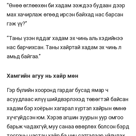
“Өнөө өглөөхөн би хадам ээждээ будаан дээр
мах хачирлаж өгөөд ирсэн байхад нас барсан
гэж үү?”
“Таны үзэн яддаг хадам эх чинь аль хэдийнээ
нас барчихсан. Таны хайртай хадам эх чинь л
амьд байгаа.”
Хамгийн агуу нь хайр мөн
Гэр бүлийн хооронд гардаг бусад ямар ч
асуудлаас илүү шийдвэрлэхэд төвөгтэй байсан
хадам бэр хоёрын хагарал хүртэл хайрын өмнө
хүчгүйдсэн юм. Хэрэв агшин зуурын уур омгоо
барьж чадахгүй, муу санаа өвөрлөх болсон бэрд
тосгоны настан хайр ба чин сэтгэлээр үйлчлэх