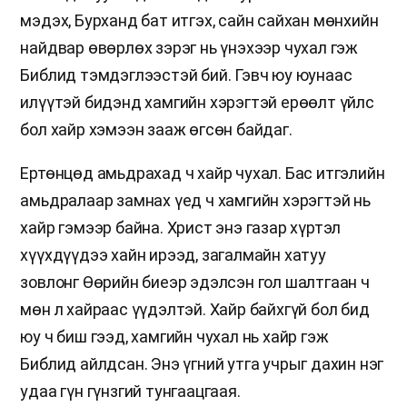
мэдэх, Бурханд бат итгэх, сайн сайхан мөнхийн
найдвар өвөрлөх зэрэг нь үнэхээр чухал гэж
Библид тэмдэглээстэй бий. Гэвч юу юунаас
илүүтэй бидэнд хамгийн хэрэгтэй ерөөлт үйлс
бол хайр хэмээн зааж өгсөн байдаг.
Ертөнцөд амьдрахад ч хайр чухал. Бас итгэлийн
амьдралаар замнах үед ч хамгийн хэрэгтэй нь
хайр гэмээр байна. Христ энэ газар хүртэл
хүүхдүүдээ хайн ирээд, загалмайн хатуу
зовлонг Өөрийн биеэр эдэлсэн гол шалтгаан ч
мөн л хайраас үүдэлтэй. Хайр байхгүй бол бид
юу ч биш гээд, хамгийн чухал нь хайр гэж
Библид айлдсан. Энэ үгний утга учрыг дахин нэг
удаа гүн гүнзгий тунгаацгаая.