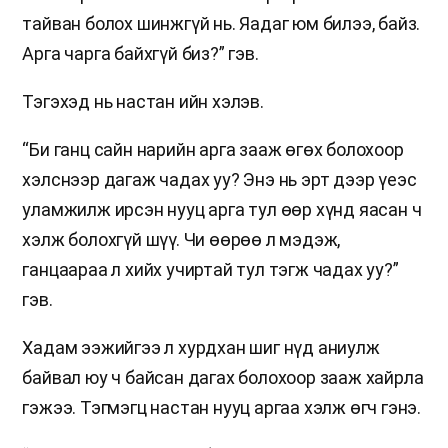
тайван болох шинжгүй нь. Яадаг юм билээ, байз.
Арга чарга байхгүй биз?” гэв.
Тэгэхэд нь настан ийн хэлэв.
“Би ганц сайн нарийн арга зааж өгөх болохоор
хэлснээр дагаж чадах уу? Энэ нь эрт дээр үеэс
уламжилж ирсэн нууц арга тул өөр хүнд яасан ч
хэлж болохгүй шүү. Чи өөрөө л мэдэж,
ганцаараа л хийх учиртай тул тэгж чадах уу?”
гэв.
Хадам ээжийгээ л хурдхан шиг нүд аниулж
байвал юу ч байсан дагах болохоор зааж хайрла
гэжээ. Тэгмэгц настан нууц аргаа хэлж өгч гэнэ.