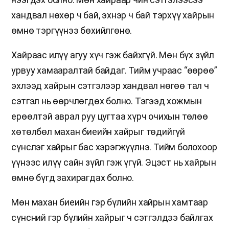
хандвал нөхөр ч бай, эхнэр ч бай тэрхүү хайрын
өмнө тэргүүнээ бөхийлгөнө.
Хайраас илүү агуу хүч гэж байхгүй. Мөн бүх зүйл
урвуу хамааралтай байдаг. Тийм учраас “өөрөө”
эхлээд хайрын сэтгэлээр хандвал нөгөө тал ч
сэтгэл нь өөрчлөгдөх болно. Тэгээд хожмын
ерөөлтэй аврал руу цугтаа хүрч очихын төлөө
хөтөлбөл махан биеийн хайрыг төдийгүй
сүнслэг хайрыг бас хэрэгжүүлнэ. Тийм болохоор
үүнээс илүү сайн зүйл гэж үгүй. Эцэст нь хайрын
өмнө бүгд захирагдах болно.
Мөн махан биеийн гэр бүлийн хайрын хамтаар
сүнсний гэр бүлийн хайрыг ч сэтгэлдээ байлгах