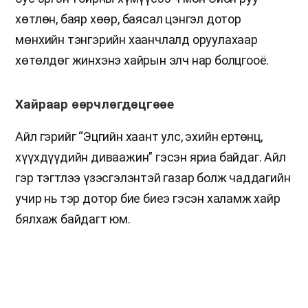
хөтлөн, баяр хөөр, баясал цэнгэл дотор
мөнхийн тэнгэрийн хаанчлалд оруулахаар
хөтөлдөг жинхэнэ хайрын элч нар болцгооё.
Хайраар өөрчлөгдөцгөөе
Айл гэрийг “Эцгийн хаант улс, эхийн ертөнц,
хүүхдүүдийн диваажин” гэсэн яриа байдаг. Айл
гэр тэгтлээ үзэсгэлэнтэй газар болж чаддагийн
учир нь тэр дотор бие биеэ гэсэн халамж хайр
бялхаж байдагт юм.
Тэнгэрийн хаанчлалын гэр бүлүүд ч мөн
хоорондоо хайраар нэгдэх хэрэгтэй. Библиэр
дамжуулан Бурханы бидэнд зааж өгсөн хайрыг