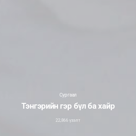
Сургаал
Тэнгэрийн гэр бүл ба хайр
22,866
үзэлт
April
6,